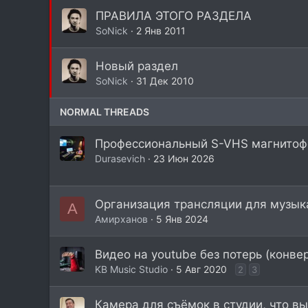
ПРАВИЛА ЭТОГО РАЗДЕЛА
SoNick
2 Янв 2011
Новый раздел
SoNick
31 Дек 2010
NORMAL THREADS
Профессиональный S-VHS магнито
Durasevich
23 Июн 2026
Организация трансляции для музык
A
Aмирханов
5 Янв 2024
Видео на youtube без потерь (конве
KB Music Studio
5 Авг 2020
2
3
Камера для съёмок в студии, что в