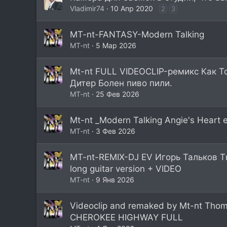
Vladimir74
10 Апр 2020
2
3
MT-nt-FANTASY-Modern Talking
МT-nt
5 Мар 2026
Mt-nt FULL VIDEOCLIP-ремикс Как Т
Дитер Болен пиво пили.
МT-nt
25 Фев 2026
Mt-nt _Modern Talking Angie's Heart e
МT-nt
3 Фев 2026
MT-nt-REMIX-DJ EV Игорь Тальков Т
long guitar version + VIDEO
МT-nt
9 Янв 2026
Videoclip and remaked by Mt-nt Tho
CHEROKEE HIGHWAY FULL