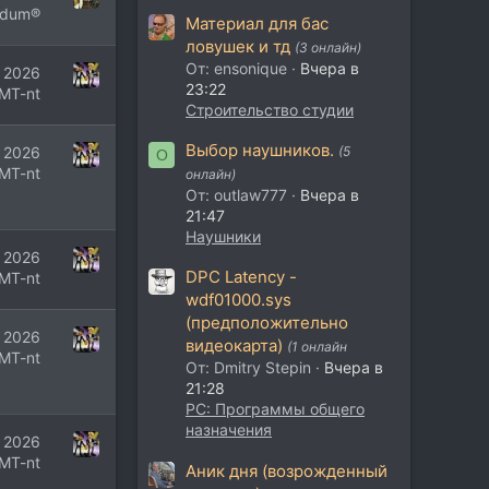
gdum®
Материал для бас
ловушек и тд
(3 онлайн)
От: ensonique
Вчера в
 2026
23:22
МT-nt
Строительство студии
Выбор наушников.
 2026
(5
O
МT-nt
онлайн)
От: outlaw777
Вчера в
21:47
Наушники
 2026
DPC Latency -
МT-nt
wdf01000.sys
(предположительно
 2026
видеокарта)
(1 онлайн
МT-nt
От: Dmitry Stepin
Вчера в
21:28
PC: Программы общего
назначения
 2026
МT-nt
Аник дня (возрожденный