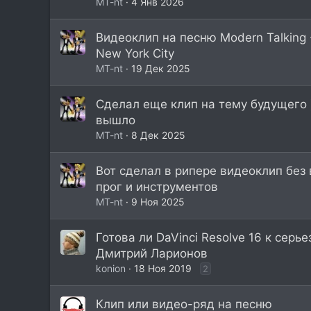
МT-nt
4 Янв 2026
Видеоклип на песню Modern Talking -
New York City
МT-nt
19 Дек 2025
Сделал еще клип на тему будущего 
вышло
МT-nt
8 Дек 2025
Вот сделал в рипере видеоклип без
прог и инструментов
МT-nt
9 Ноя 2025
Готова ли DaVinci Resolve 16 к сер
Дмитрий Ларионов
konion
18 Ноя 2019
2
Клип или видео-ряд на песню