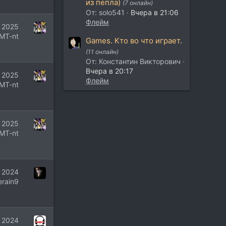
из пепла)
(7 онлайн)
От: solo541
Вчера в 21:06
Флейм
 2025
МT-nt
Games. Кто во что играет.
(11 онлайн)
От: Константин Викторович
Вчера в 20:17
 2025
Флейм
МT-nt
 2025
МT-nt
 2024
erain9
 2024