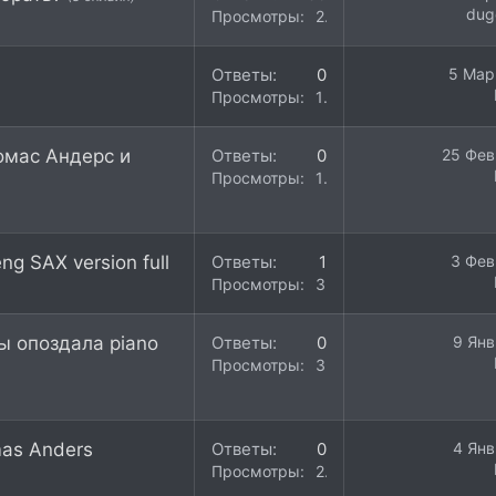
du
Просмотры
23K
Ответы
0
5 Мар
Просмотры
159
омас Андерс и
Ответы
0
25 Фев
Просмотры
193
ng SAX version full
Ответы
1
3 Фев
Просмотры
328
ы опоздала piano
Ответы
0
9 Янв
Просмотры
310
mas Anders
Ответы
0
4 Янв
Просмотры
245