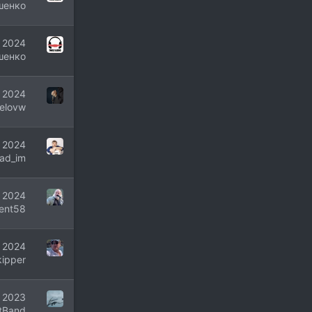
шенко
 2024
шенко
 2024
elovw
 2024
ad_im
 2024
ent58
 2024
kipper
 2023
tBand