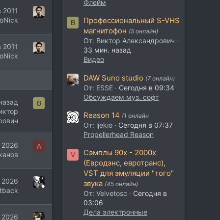
Флейм
в 2011
oNick
Профессиональный S-VHS
В
магнитофон
(5 онлайн)
От: Виктор Александрович
в 2011
33 мин. назад
oNick
Видео
DAW Suno studio
(7 онлайн)
От: ESSE
Сегодня в 09:34
Обсуждаем муз. софт
назад
В
иктор
Reason 14
(1 онлайн
рович
От: ljekio
Сегодня в 07:37
Propellerhead Reason
 2026
A
Сэмплы 90х - 2000х
ханов
V
(Евродэнс, евротранс),
VST для эмуляции "того"
 2026
звука
(45 онлайн)
itback
От: Velvetosc
Сегодня в
03:06
Дела электронные
 2026