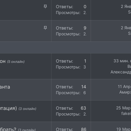
З
Ответы
0
2 Ян
S
а
Просмотры
20K
к
р
З
Ответы
9
2 Ян
е
S
а
Просмотры
22K
п
к
л
р
е
е
н
п
фон
Ответы
1
33 мин. 
о
(5 онлайн)
л
В
Просмотры
348
е
Александ
н
о
анта
Ответы
14
11 Апр
Aмир
Просмотры
6K
ртация)
Ответы
63
25 Мар
(3 онлайн)
fake
Просмотры
27K
ыбрать?
Ответы
86
19 Мар
(3 онлайн)