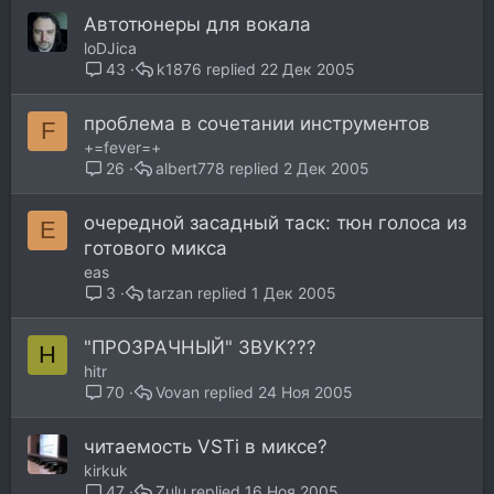
Автотюнеры для вокала
loDJica
k1876
22 Дек 2005
43
проблема в сочетании инструментов
F
+=fever=+
albert778
2 Дек 2005
26
очередной засадный таск: тюн голоса из
E
готового микса
eas
tarzan
1 Дек 2005
3
"ПРОЗРАЧНЫЙ" ЗВУК???
H
hitr
Vovan
24 Ноя 2005
70
читаемость VSTi в миксе?
kirkuk
Zulu
16 Ноя 2005
47