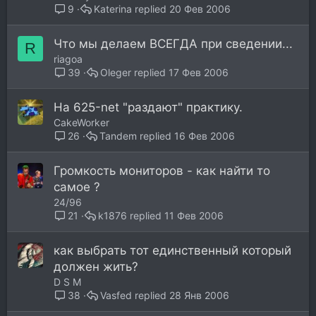
Katerina
20 Фев 2006
9
Что мы делаем ВСЕГДА при сведении...
R
riagoa
Oleger
17 Фев 2006
39
На 625-net "раздают" практику.
CakeWorker
Tandem
16 Фев 2006
26
Громкость мониторов - как найти то
самое ?
24/96
k1876
11 Фев 2006
21
как выбрать тот единственный который
должен жить?
D S M
Vasfed
28 Янв 2006
38