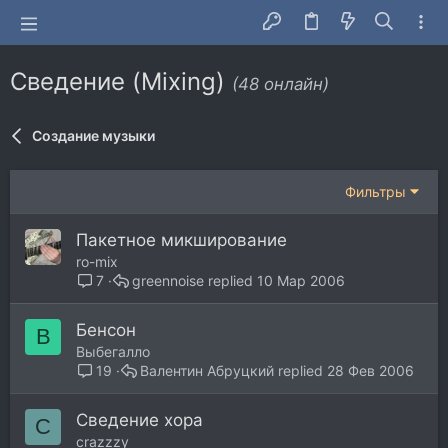
Сведение (Mixing)
(48 онлайн)
Создание музыки
Фильтры
Пакетное микширование
ro-mix
greennoise
10 Мар 2006
7
Бенсон
В
Выбегалло
Валентин Абруцкий
28 Фев 2006
19
Сведение хора
C
crazzzy