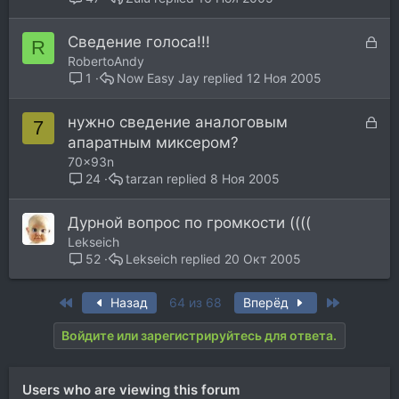
З
Сведение голоса!!!
R
а
RobertoAndy
к
Now Easy Jay
12 Ноя 2005
1
р
ы
З
нужно сведение аналоговым
7
т
а
апаратным миксером?
а
к
70x93n
р
tarzan
8 Ноя 2005
24
ы
т
Дурной вопрос по громкости ((((
а
Lekseich
Lekseich
20 Окт 2005
52
First
Last
Назад
64 из 68
Вперёд
Войдите или зарегистрируйтесь для ответа.
Users who are viewing this forum