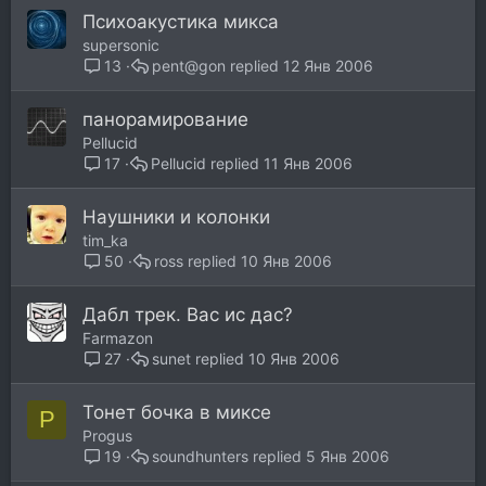
Психоакустика микса
supersonic
pent@gon
12 Янв 2006
13
панорамирование
Pellucid
Pellucid
11 Янв 2006
17
Наушники и колонки
tim_ka
ross
10 Янв 2006
50
Дабл трек. Вас ис дас?
Farmazon
sunet
10 Янв 2006
27
Тонет бочка в миксе
P
Progus
soundhunters
5 Янв 2006
19