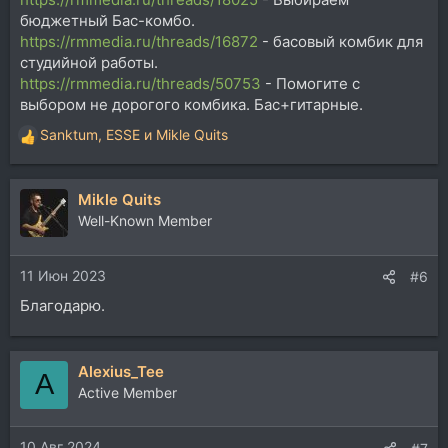
бюджетный Бас-комбо.
https://rmmedia.ru/threads/16872
- басовый комбик для
студийной работы.
https://rmmedia.ru/threads/50753
- Помогите с
выбором не дорогого комбика. Бас+гитарные.
Sanktum
,
ESSE
и
Mikle Quits
Р
е
а
Mikle Quits
к
ц
Well-Known Member
и
и
11 Июн 2023
:
#6
Благодарю.
Alexius_Tee
A
Active Member
10 Авг 2024