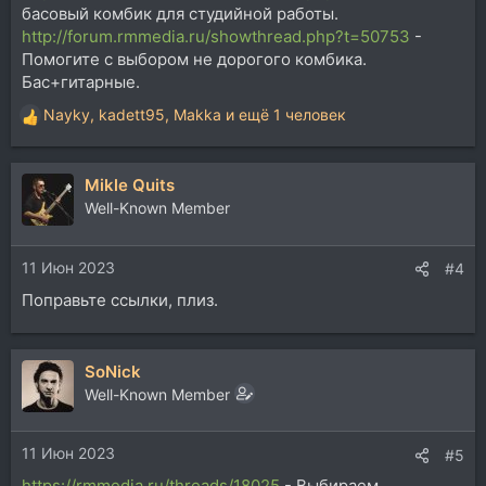
басовый комбик для студийной работы.
http://forum.rmmedia.ru/showthread.php?t=50753
-
Помогите с выбором не дорогого комбика.
Бас+гитарные.
Nayky
,
kadett95
,
Makka
и ещё 1 человек
Р
е
а
Mikle Quits
к
ц
Well-Known Member
и
и
11 Июн 2023
:
#4
Поправьте ссылки, плиз.
SoNick
Well-Known Member
11 Июн 2023
#5
https://rmmedia.ru/threads/18025
- Выбираем