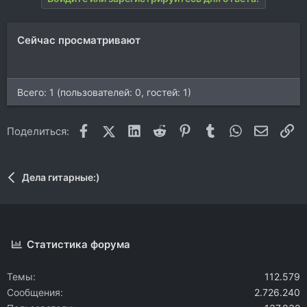
к
ц
и
Сейчас просматривают
и
:
Всего: 1 (пользователей: 0, гостей: 1)
Facebook
X (Twitter)
LinkedIn
Reddit
Pinterest
Tumblr
WhatsApp
Электр
Сс
Поделиться:
Дела гитарные:)
Статистика форума
Темы
112.579
Сообщения
2.726.240