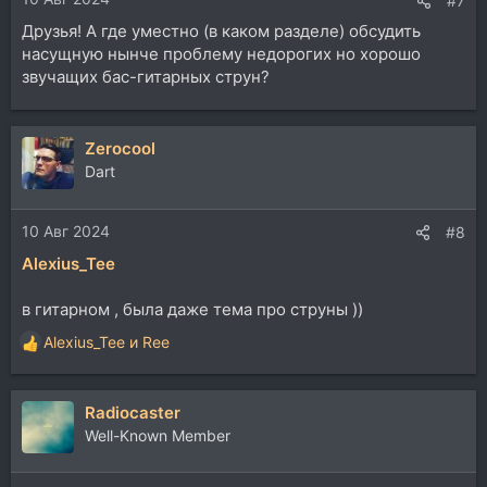
#7
Друзья! А где уместно (в каком разделе) обсудить
насущную нынче проблему недорогих но хорошо
звучащих бас-гитарных струн?
Zerocool
Dart
10 Авг 2024
#8
Alexius_Tee
в гитарном , была даже тема про струны ))
Alexius_Tee
и
Ree
Р
е
а
Radiocaster
к
ц
Well-Known Member
и
и