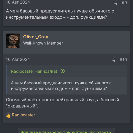
10 Авг 2024
:
#9
А чем басовый предусилитель лучше обычного с
инструментальным входом - доп. функциями?
Oliver_Cray
Well-Known Member
10 Авг 2024
#10
Radiocaster написал(а):
А чем басовый предусилитель лучше обычного с
инструментальным входом - доп. функциями?
Обычный даёт просто нейтральный звук, а басовый
"окрашенный".
Radiocaster
Р
е
а
Войдите или зарегистрируйтесь для ответа.