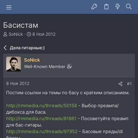
Басистам
А
Д
SoNick
8 Ноя 2012
в
а
т
т
Дела гитарные:)
о
а
р
н
SoNick
т
а
Well-Known Member
е
ч
м
а
ы
л
8 Ноя 2012
#1
а
Постим ссылки на темы по басу с кратким описанием.
http://rmmedia.ru/threads/50158
- Выбор преампа/
дибокса для баса.
http://rmmedia.ru/threads/81861
- Посоветуйте преамп
для бас-гитары.
http://rmmedia.ru/threads/97952
- Басовые преды/di
боксы.