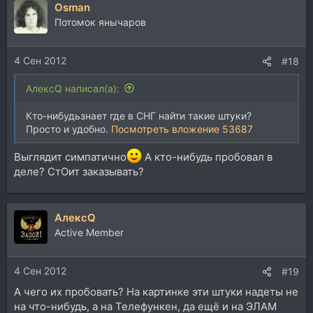
Osman
к
ц
Потомок янычаров
и
и
4 Сен 2012
:
#18
АлексQ написал(а):
Кто-нибудьзнает где в СНГ найти такие штуки?
Просто и удобно.
Посмотреть вложение 53687
Выглядит симпатично
А кто-нибудь пробовал в
деле? СтОит заказывать?
АлексQ
Active Member
4 Сен 2012
#19
А чего их пробовать? На картинке эти штуки надеты не
на что-нибудь, а на Телефункен, да ещё и на ЭЛАМ