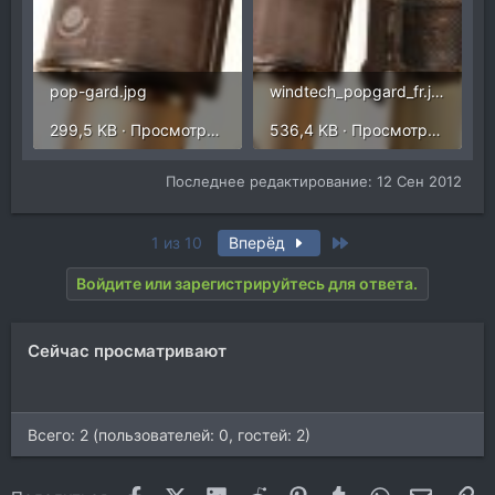
pop-gard.jpg
windtech_popgard_fr.jpg
299,5 KB · Просмотры: 2
536,4 KB · Просмотры: 5
Последнее редактирование:
12 Сен 2012
Last
1 из 10
Вперёд
Войдите или зарегистрируйтесь для ответа.
Сейчас просматривают
Всего: 2 (пользователей: 0, гостей: 2)
Facebook
X (Twitter)
LinkedIn
Reddit
Pinterest
Tumblr
WhatsApp
Электр
Сс