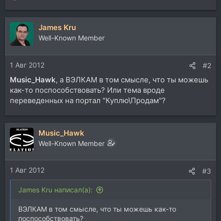
е
а
James Kru
к
ц
Well-Known Member
и
и
1 Авг 2012
:
#2
Music_Hawk
, а ВЭЛКАМ в том смысле, что ты можешь
как-то поспособствовать? Или тема вроде
переведенных на портал "Куплю\Продам"?
Music_Hawk
Well-Known Member
1 Авг 2012
#3
James Kru написал(а):
ВЭЛКАМ в том смысле, что ты можешь как-то
поспособствовать?