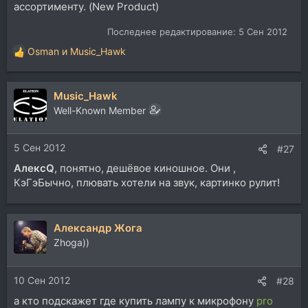
ассортименту. (New Product)
Последнее редактирование:
5 Сен 2012
Osman
и
Music_Hawk
Р
е
а
Music_Hawk
к
ц
Well-Known Member
и
и
5 Сен 2012
:
#27
АлексQ
, понятно, дешёвое киношное. Они ,
КэГэБычно, плювать хотели на звук, картинко рулит!
Александр Жога
Zhoga))
10 Сен 2012
#28
а кто подскажет где купить лампу к микрофону
pro