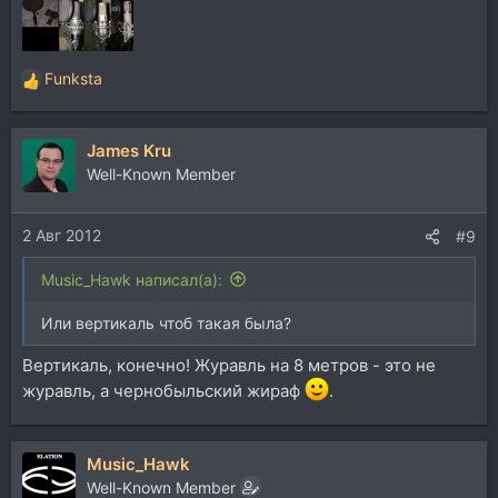
Funksta
Р
е
а
James Kru
к
ц
Well-Known Member
и
и
2 Авг 2012
:
#9
Music_Hawk написал(а):
Или вертикаль чтоб такая была?
Вертикаль, конечно! Журавль на 8 метров - это не
журавль, а чернобыльский жираф
.
Music_Hawk
Well-Known Member