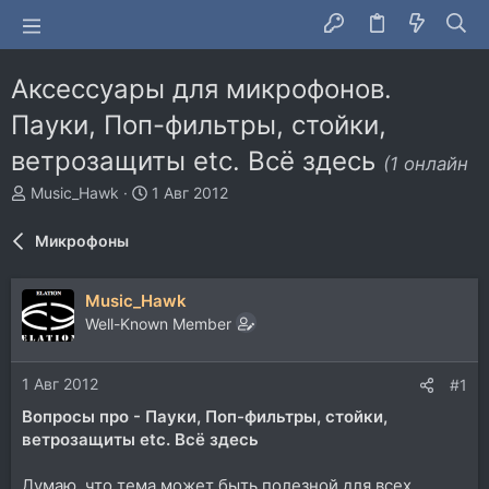
Аксессуары для микрофонов.
Пауки, Поп-фильтры, стойки,
ветрозащиты etc. Всё здесь
(1 онлайн
А
Д
Music_Hawk
1 Авг 2012
в
а
т
т
Микрофоны
о
а
р
н
т
а
Music_Hawk
е
ч
Well-Known Member
м
а
ы
л
а
1 Авг 2012
#1
Вопросы про - Пауки, Поп-фильтры, стойки,
ветрозащиты etc. Всё здесь
Думаю, что тема может быть полезной для всех