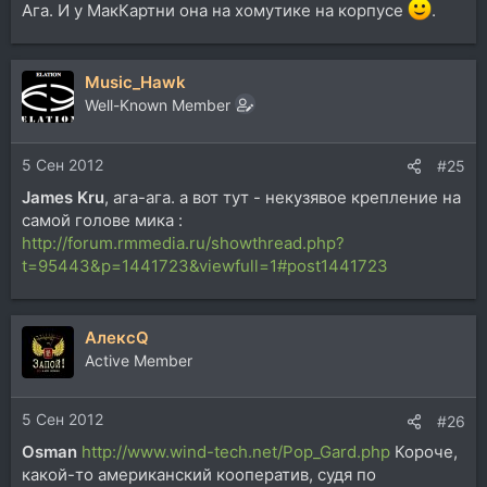
Ага. И у МакКартни она на хомутике на корпусе
.
Music_Hawk
Well-Known Member
5 Сен 2012
#25
James Kru
, ага-ага. а вот тут - некузявое крепление на
самой голове мика :
http://forum.rmmedia.ru/showthread.php?
t=95443&p=1441723&viewfull=1#post1441723
АлексQ
Active Member
5 Сен 2012
#26
Osman
http://www.wind-tech.net/Pop_Gard.php
Короче,
какой-то американский кооператив, судя по