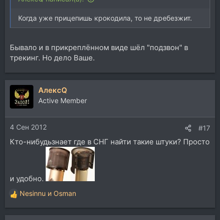
Когда уже прицепишь крокодила, то не дребезжит.
Бывало и в прикреплённом виде шёл "подзвон" в
трекинг. Но дело Ваше.
АлексQ
Active Member
4 Сен 2012
#17
Кто-нибудьзнает где в СНГ найти такие штуки? Просто
и удобно.
Nesinnu
и
Osman
Р
е
а