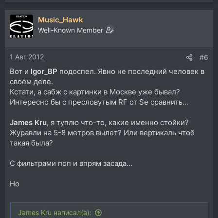
е
а
Music_Hawk
к
ц
Well-Known Member
и
и
1 Авг 2012
:
#6
Вот и
Igor_BP
подоспел. Явно не последний человек в
своём деле.
Кстати, а сабж с картинки в Москве уже бывал?
Интересно бы с пресловутым RF от Se сравнить...
James Kru
, я туплю что-то, какие именно стойки?
Журавли на 5-8 метров вылет? Или вертикаль чтоб
такая была?
С фильтрами поп и впрям засада...
Но
James Kru написал(а):