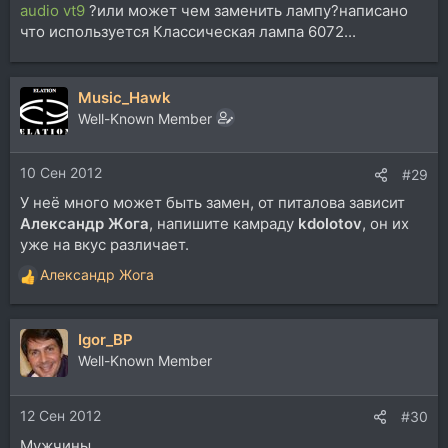
audio vt9
?или может чем заменить лампу?написано
что используется Классическая лампа 6072...
Music_Hawk
Well-Known Member
10 Сен 2012
#29
У неё много может быть замен, от питалова зависит
Александр Жога
, напишите камраду
kdolotov
, он их
уже на вкус различает.
Александр Жога
Р
е
а
Igor_BP
к
ц
Well-Known Member
и
и
12 Сен 2012
:
#30
Мужчины,