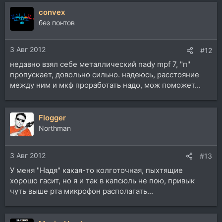
а
convex
к
ц
без понтов
и
и
3 Авг 2012
:
#12
недавно взял себе металлический nady mpf 7, "п"
пропускает, довольно сильно. надеюсь, расстояние
между ним и мкф проработать надо, мож поможет...
Flogger
Northman
3 Авг 2012
#13
У меня "Надя" какая-то колготочная, пыхтящие
хорошо гасит, но я и так в капсюль не пою, привык
чуть выше рта микрофон располагать...