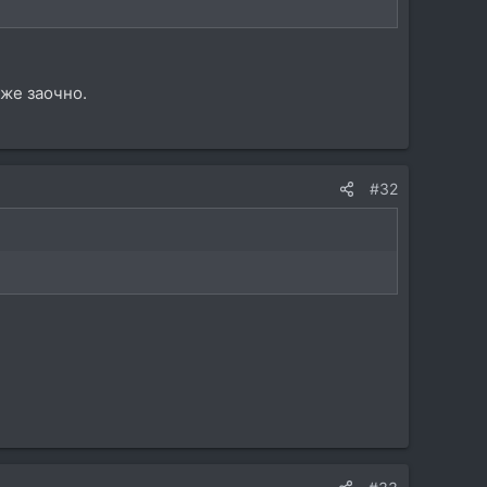
аже заочно.
#32