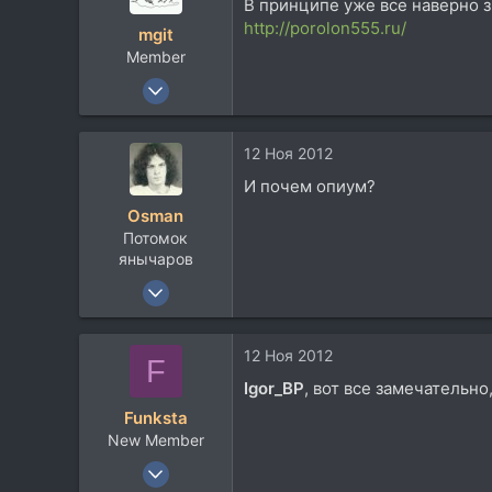
В принципе уже все наверно зн
http://porolon555.ru/
mgit
Member
4 Фев 2010
85
1
12 Ноя 2012
8
И почем опиум?
Красноярск
Osman
Потомок
янычаров
17 Авг 2004
5.229
2.667
12 Ноя 2012
F
113
Igor_BP
, вот все замечательно
68
Funksta
Перекати поле
New Member
24 Окт 2006