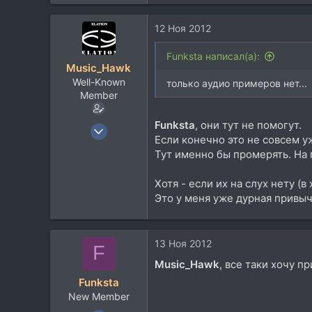
455
88
12 Ноя 2012
0
42
Funksta написал(а):
Music_Hawk
Киев
Well-Known
только аудио примеров нет...
Посетить сайт
Member
Funksta
, они тут не помогут.
24 Май 2009
Если конечно это не совсем 
9.682
Тут именно бы промерять. На 
4.879
113
Хотя - если их на слух нету (
Это у меня уже дурная привычк
Ближнее Надмосковье
www.elationmiclab.com
13 Ноя 2012
F
Music_Hawk
, все таки хочу пр
Funksta
New Member