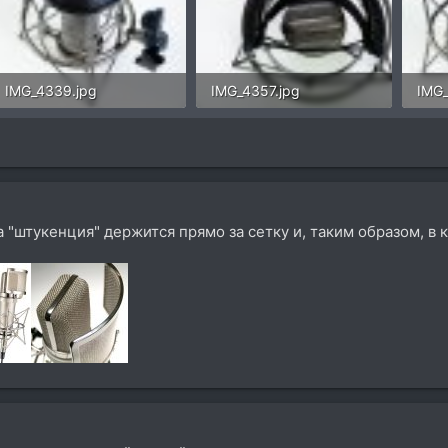
IMG_4339.jpg
IMG_4357.jpg
IMG_
105,6 KB · Просмотры: 10
221,1 KB · Просмотры: 8
а "штукенция" держится прямо за сетку и, таким образом, в