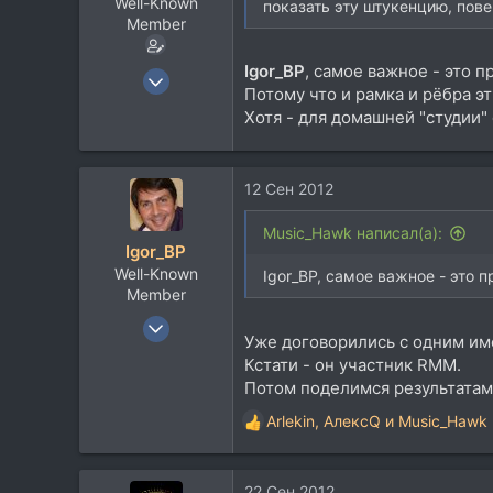
Well-Known
показать эту штукенцию, пове
Member
Igor_BP
, самое важное - это п
24 Май 2009
Потому что и рамка и рёбра эт
9.682
Хотя - для домашней "студии"
4.879
113
Ближнее Надмосковье
12 Сен 2012
www.elationmiclab.com
Music_Hawk написал(а):
Igor_BP
Well-Known
Igor_BP, самое важное - это п
Member
25 Сен 2006
Уже договорились с одним им
663
Кстати - он участник RMM.
360
Потом поделимся результатам
63
Arlekin
,
АлексQ
и
Music_Hawk
Р
52
е
Buda, Budapest, Hungary, Hungary
а
22 Сен 2012
www.vicoustic.com.ua
к