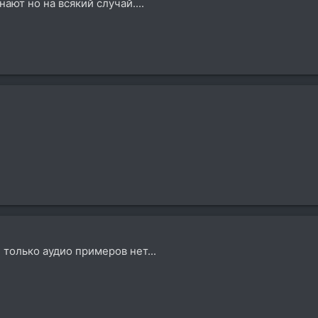
ают но на всякий случай....
, только аудио примеров нет...