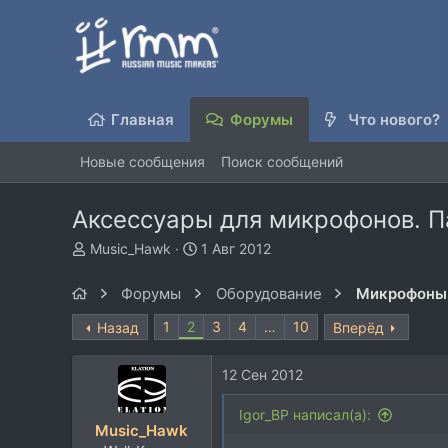
Главная
Форумы
Что нового?
Новые сообщения
Поиск сообщений
Аксессуары для микрофонов. Па
А
Д
Music_Hawk
1 Авг 2012
в
а
т
т
Форумы
Оборудование
Микрофоны
о
а
р
н
1
2
3
4
…
10
Назад
Вперёд
т
а
е
ч
12 Сен 2012
м
а
ы
л
Igor_BP написал(а):
а
Music_Hawk