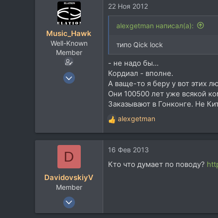
22 Ноя 2012
28
60
alexgetman написал(а):
Music_Hawk
Москва
Well-Known
типо Qick lock
Member
- не надо бы...
Кордиал - вполне.
24 Май 2009
А ваще-то я беру у вот этих 
9.682
Они 100500 лет уже всякой ко
4.879
Заказывают в Гонконге. Не Ки
113
alexgetman
Р
Ближнее Надмосковье
е
www.elationmiclab.com
а
16 Фев 2013
к
D
ц
Кто что думает по поводу?
ht
и
DavidovskiyV
и
Member
:
4 Окт 2012
156