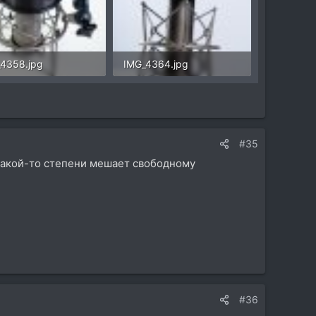
4358.jpg
IMG_4364.jpg
118,6 KB · Просмотры: 8
123,4 KB · Просмотры: 6
#35
 какой-то степени мешает свободному
#36