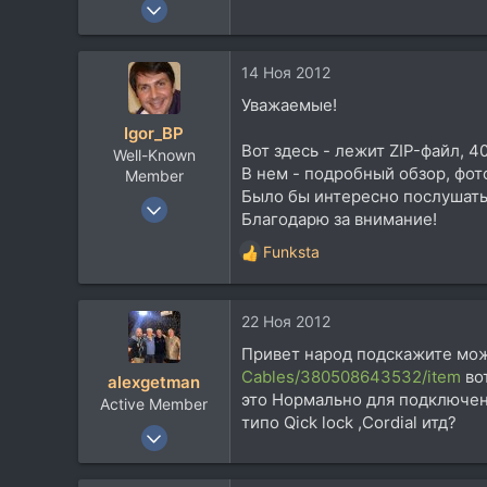
24 Окт 2006
455
88
14 Ноя 2012
0
Уважаемые!
42
Igor_BP
Киев
Вот здесь - лежит ZIP-файл, 
Well-Known
Посетить сайт
В нем - подробный обзор, фо
Member
Было бы интересно послушать
25 Сен 2006
Благодарю за внимание!
663
Funksta
360
Р
е
63
а
52
22 Ноя 2012
к
ц
Buda, Budapest, Hungary, Hungary
Привет народ подскажите мож
и
www.vicoustic.com.ua
Cables/380508643532/item
вот
alexgetman
и
это Нормально для подключен
Active Member
:
типо Qick lock ,Cordial итд?
30 Июл 2006
350
95