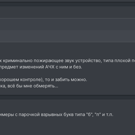
уж криминально пожирающее звук устройство, типа плохой 
предмет изменений АЧХ с ним и без.
в хорошем контроле), то и забить можно.
а, всё бы мне обмерять...
имеры с парочкой взрывных букв типа "б", "п" и т.п.