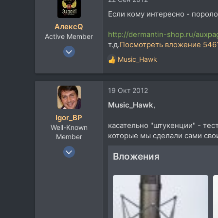
ц
Если кому интересно - поролон
и
АлексQ
и
http://dermantin-shop.ru/auxpa
Active Member
:
т.д.
Посмотреть вложение 546
7 Сен 2011
Music_Hawk
402
Р
е
114
а
43
19 Окт 2012
к
64
ц
Music_Hawk
,
и
Москва-Крым
Igor_BP
и
касательно "штукенции" - тес
Well-Known
:
которые мы сделали сами сво
Member
25 Сен 2006
Вложения
663
360
63
52
Buda, Budapest, Hungary, Hungary