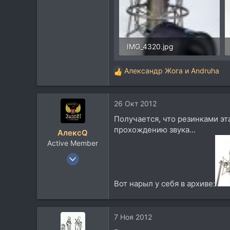
www.vicoustic.com.ua
IMG_4320.jpg
140,7 KB · Просмотры: 7
Александр Жога
и
Andruha
Р
е
а
26 Окт 2012
к
ц
Получается, что резинками эт
и
прохождению звука...
АлексQ
и
Active Member
:
7 Сен 2011
402
114
Вот нарыл у себя в архиве:
43
64
7 Ноя 2012
Москва-Крым