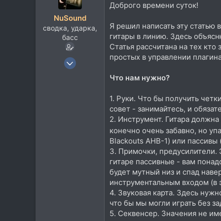
Доброго времени суток!
NuSound
Я решил написать эту статью в
сводка, ударка,
гитары в линию. Здесь объясню
басс
Статья рассчитана на тех кто 
простых в управлении плагина
18 Дек 2005
1.819
Что нам нужно?
604
1. Руки. Что бы получить чет
113
совет - занимайтесь, и обяза
37
2. Инструмент. Гитара должна 
Санкт-Петербург
конечно очень забавно, но упа
vk.com
Blackouts AHB-1) или пассивы
3. Примочки, предусилители. 
гитаре пассивные - вам понад
будет мутный низ и спад наве
инструментальным входом (в э
4. Звуковая карта. Здесь нуж
что бы мы могли играть без з
5. Секвенсер. Значения не име