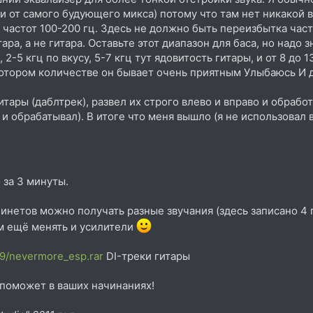
ы и от самого будующего микса) потому что там нет никакой
 частот 100-200 гц. Здесь не должно быть переизбытка час
ара, а не гитара. Оставьте этот диапазон для баса, но надо
2-5 кгц по вкусу, 5-7 кгц тут ядовитость гитары, и от 8 до 
котором количестве он бывает очень приятным Улыбаюсь И да
итары (даблтрек), развел их строго влево и вправо и обрабо
е и обрабатывал). В итоге что меня вышло (я не использова
 за 3 минуты.
етов можно получать разные звучания (здесь записано 4 гит
м ещё менять и усилители
79/nevermore_esp.rar
DI-треки гитары
 поможет в ваших начинаниях!