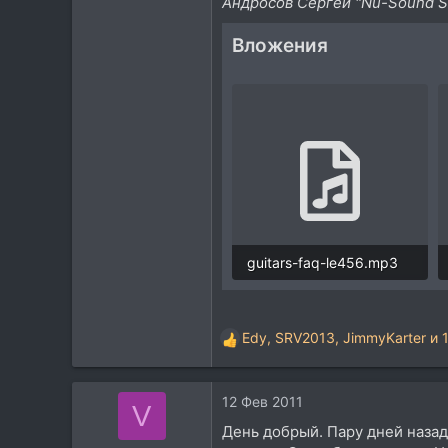
Андросов Сергей "Nu-Sound St
Вложения
guitars-faq-le456.mp3
223,4 KB · Просмотры: 4.384
Edy
,
SRV2013
,
JimmyKarter
и 
Р
е
а
12 Фев 2011
к
V
ц
День добрый. Пару дней назад
и