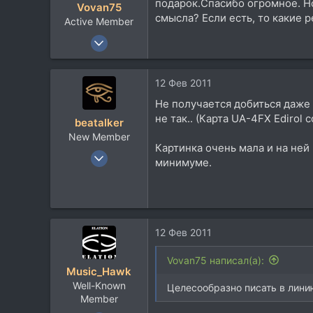
подарок.Спасибо огромное. Но
Vovan75
и
смысла? Если есть, то какие 
Active Member
:
25 Дек 2010
268
131
12 Фев 2011
43
Не получается добиться даже 
Northern Ukraine The TOP Sandy Village
не так.. (Карта UA-4FX Edirol
beatalker
New Member
Картинка очень мала и на ней 
30 Окт 2009
минимуме.
88
36
0
Moscow
12 Фев 2011
www.beatalker.com
Vovan75 написал(а):
Music_Hawk
Well-Known
Целесообразно писать в лини
Member