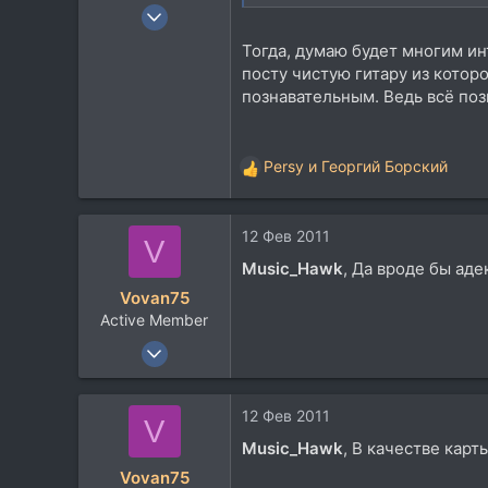
30 Окт 2009
88
Тогда, думаю будет многим ин
36
посту чистую гитару из котор
0
познавательным. Ведь всё поз
Moscow
www.beatalker.com
Persy
и
Георгий Борский
Р
е
а
12 Фев 2011
к
V
ц
Music_Hawk
, Да вроде бы аде
и
Vovan75
и
Active Member
:
25 Дек 2010
268
131
12 Фев 2011
V
43
Music_Hawk
, В качестве карт
Northern Ukraine The TOP Sandy Village
Vovan75