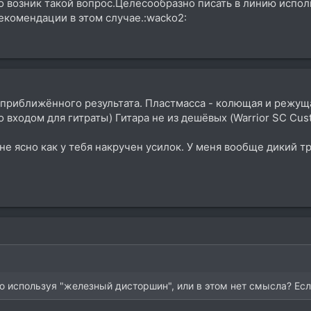
 возник такой вопрос.Целесообразно писать в линию испол
рекомендации в этом случае.:wacko2:
приближённого результата. Пластмасса - колющая и режущая
 со входом для гитраты) Гитара не из дешёвых (Warrior SC Cu
не ясно как у тебя накручен усилок. У меня вообще дикий тр
ю используя "железный дисторшин", или в этом нет смысла? Если