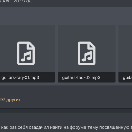
udio" 2011 год.
guitars-faq-01.mp3
guitars-faq-02.mp3
guit
223,4 KB · Просмотры: 3.688
223,4 KB · Просмотры: 3.321
197 других
 как раз себя озадачил найти на форуме тему посвященную за