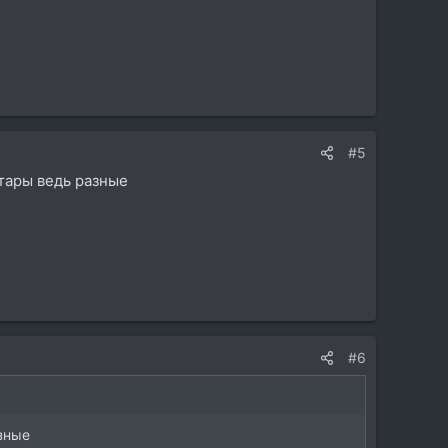
#5
итары ведь разные
#6
азные