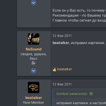
24 Май 2009
9.682
Если он у Вас есть, то почему
4.879
Рекомендации - по Вашему тра
113
Главное чтобы сигнал до вход
Ближнее Надмосковье
www.elationmiclab.com
12 Фев 2011
beatalker
, исправил картинки.
NuSound
сводка, ударка,
басс
18 Дек 2005
beatalker
Р
1.819
е
а
604
12 Фев 2011
к
113
ц
и
37
kombat написал(а):
beatalker
и
Санкт-Петербург
New Member
:
исправил картинки. а настрой
vk.com