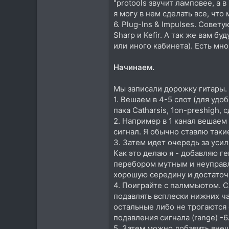
"protools звучит ламповее, а 
я могу в нем сделать все, что
6. Plug-Ins & Impulses. Сове
Sharp и Kefir. А так же вам 
или иного кабинета). Есть мно
Начинаем.
Мы записали дорожку гитары.
1. Вешаем в 4-5 слот (для удо
пака Catharsis, 1on-preshigh
2. Например в 1 канал вешаем
сигнал. Я обычно ставлю таки
3. Затем идет очередь за уси
Как это делаю я - добавляю ге
перебором мутным и неуправл
хорошую середину и достаточ
4. Поиграйте с палммьютом. 
подавлять всплески нижних ча
остальные либо не трогаются е
подавления сигнала (range) -
5. Затем можно добавить внеш