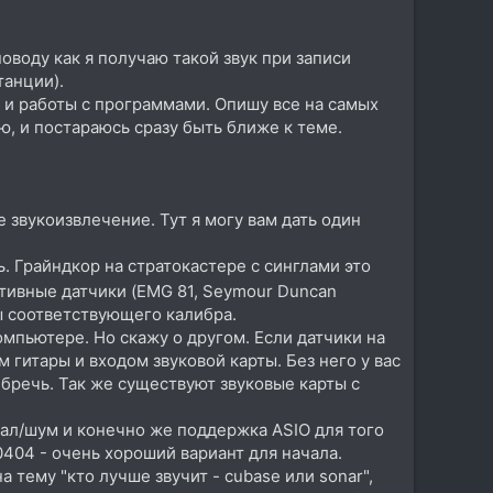
поводу как я получаю такой звук при записи
танции).
") и работы с программами. Опишу все на самых
ю, и постараюсь сразу быть ближе к теме.
 звукоизвлечение. Тут я могу вам дать один
ь. Грайндкор на стратокастере с синглами это
ктивные датчики (EMG 81, Seymour Duncan
ы соответствующего калибра.
омпьютере. Но скажу о другом. Если датчики на
 гитары и входом звуковой карты. Без него у вас
ебречь. Так же существуют звуковые карты с
нал/шум и конечно же поддержка ASIO для того
0404 - очень хороший вариант для начала.
 тему "кто лучше звучит - cubase или sonar",