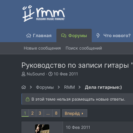
Главная
Форумы
Что нового?
Новые сообщения
Поиск сообщений
Руководство по записи гитары 
А
Д
NuSound
10 Фев 2011
в
а
т
т
Форумы
RMM
Дела гитарные:)
о
а
р
н
В этой теме нельзя размещать новые ответы.
т
а
е
ч
1
м
2
3
…
а
8
Вперёд
ы
л
а
10 Фев 2011