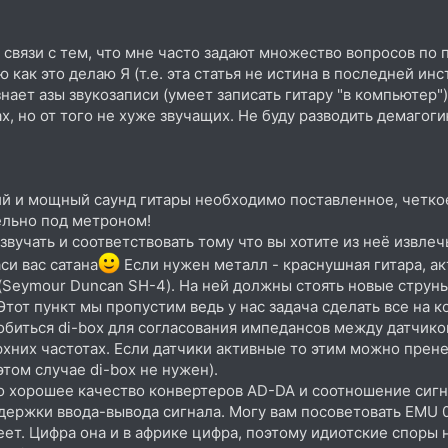
 связи с тем, что мне часто задают множество вопросов по 
 как это делаю Я (т.е. эта статья не истина в последней инс
знает азы звукозаписи (умеет записать гитару "в компьютер
х, но от того не хуже звучащих. Не буду разводить демагоги
кий и мощный саунд гитары необходимо поставленное, четкое
тельно под метроном!
звучать и соответствовать тому что вы хотите из неё извлеч
си вас сатана
Если нужен металл - краснушная гитара, а
 (Seymour Duncan SH-4). На ней должны стоять новые струн
Этот пункт мы пропустим ведь у нас задача сделать все на к
обиться di-box для согласования импедансов между датчиком
рхних частотах. Если датчики активные то этим можно прен
том случае di-box не нужен).
но хорошее качество конвертеров AD-DA и соотношение сиг
адержки ввода-вывода сигнала. Могу вам посоветовать EMU 
ет. Цифра она и в африке цифра, поэтому идиотские споры на