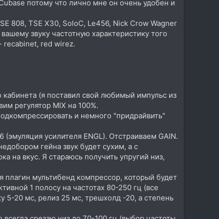
ь Cubase потому что лично мне он очень удобен и
SE 808, TSE X30, SoloC, Le456, Nick Crow Wagner
т вашему звуку частотную характеристику того
recabinet, red wirez.
го кабинета (я поставил свой любимый импульс из
вим регулятор MIX на 100%.
 подкомпрессировать и немного "придрайвить"
6 (эмуляция усилителя ENGL). Отстраиваем GAIN.
недобором гейна звук будет сухим, а с
 на вкус. Я стараюсь получить упругий низ,
я плагин мультибенд компрессор, который будет
тивной 1 полосу на частотах 80-250 гц (все
у 5-20 мс, релиз 25 мс, трешхолд -20, а степень
 всегда срезаю низ до 70-100 гц (выбор частоты