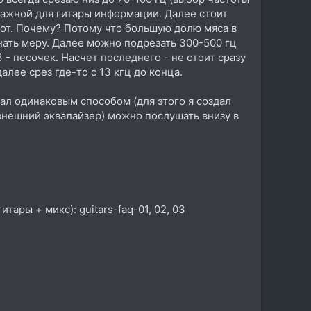
 важной для гитары информации. Далее стоит
тот. Почему? Потому что большую долю мяса в
 знать меру. Далее можно подрезать 300-500 гц
13 - песочек. Насчет последнего - не стоит сразу
лее срез где-то с 13 кгц до конца.
тал одинаковым способом (для этого я создал
л внешний эквалайзер) можно послушать внизу в
ары + микс): guitars-faq-01, 02, 03