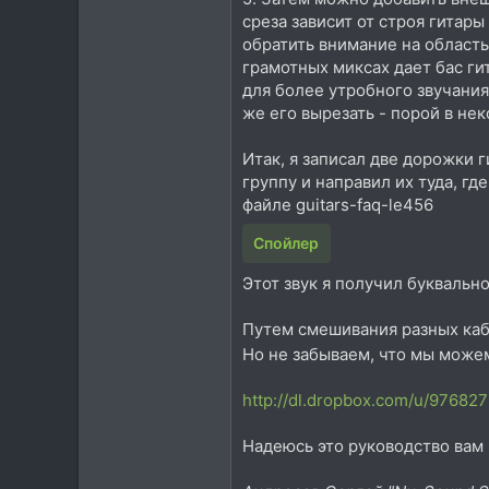
среза зависит от строя гитар
обратить внимание на область
грамотных миксах дает бас гит
для более утробного звучания, 
же его вырезать - порой в не
Итак, я записал две дорожки г
группу и направил их туда, гд
файле guitars-faq-le456
Спойлер
Этот звук я получил буквально
Путем смешивания разных кабин
Но не забываем, что мы може
http://dl.dropbox.com/u/97682
Надеюсь это руководство вам