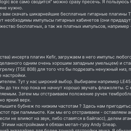
в logic все само сводится" можно сразу пресечь. Я пользуюс
 мне нужно.
тую вам скачать шикарнейшие бесплатные гитарные плагины T
будут необходимы импульсы гитарных кабинетов (они придаду
жество бесплатных, а так же платных импульсов, например - 
бства) инсерта плагин Kefir, загружаем в него импульс любо
, сделанного одним очень хорошим западным умельцем) и ста
 грелку (TSE 808) для того что бы подрезать ненужный низ,
е настройки.
лителем. Тут у нас широкий выбор. Выбираем например LE45
йн до тех пор пока не начнут хорошо звучать флажолеты. С 
яемым. Затем мы отстраиваем положение ручек темброблока
но яркий верх.
Слышите бубнеж по низким частотам ? Здесь нам пригодитьс
стот при палммьюте. Как мы его отстраиваем - оставляем ак
сли не влияют на звук, либо ставятся в байпасс), делем атак
6. Этими настройками я обязан метал-гуру Andy Sneap.
ний эквалайзер для более тонкой отстройки звука. Я обычно