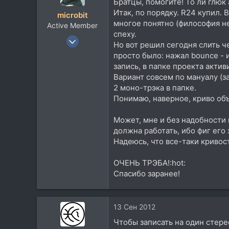
Братцы, помогите! То ли глюк 
52
Итак, по порядку. R24 купил. 
microbit
Toksova
многое понятно (философия не
Active Member
soundcloud.com
спеху.
7 Сен 2011
Но вот решил сегодня слить че
553
просто было: нажал bounce - и
212
запись, в папке проекта актив
Вариант совсем по мануалу (за
43
2 моно-трэка в папке.
Москва
Понимаю, наверное, криво объ
eugenekha.blogspot.ru
Может, мне и без надобности п
должна работать, ибо фиг его 
Надеюсь, что все-таки кривост
ОЧЕНЬ ТРЭБА!:hot:
Спасибо заранее!
13 Сен 2012
Чтобы записать на один стере