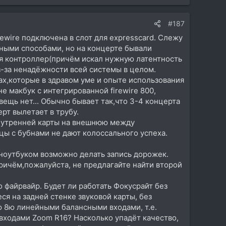
#187
irewire подключена в слот для expresscard. Слежу
ными способами, но на концерте бывали
я контроллер(причём искал нужную латентность
з-за ненадёжности всей системы в целом.
х,которые в здравом уме и опыте использования
 макбук с интегрированной firewire 800,
щь нет... Обычно бывает так,что 3-4 концерта
рт вылетает в трубу.
внутренней карты на внешнюю между
цы с бубнами не дают колоссального успеха.
 ноутбуком возможно делать запись дорожек.
ричём,пожалуйста, не предлагайте найти второй
 файрвайр. Будет ли работать Фокусрайт без
я на задней стенке звуковой карты, без
 8ю линейными балансными входами, т.е.
входами Zoom R16? Насколько упадёт качество,