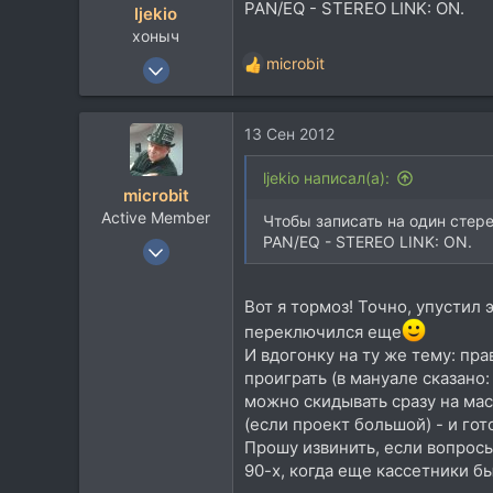
PAN/EQ - STEREO LINK: ON.
ljekio
хоныч
11 Дек 2007
microbit
Р
6.123
е
а
7.047
13 Сен 2012
к
113
ц
и
52
ljekio написал(а):
microbit
и
Toksova
Active Member
:
Чтобы записать на один стере
soundcloud.com
PAN/EQ - STEREO LINK: ON.
7 Сен 2011
553
212
Вот я тормоз! Точно, упустил
43
переключился еще
И вдогонку на ту же тему: пр
Москва
проиграть (в мануале сказано:
eugenekha.blogspot.ru
можно скидывать сразу на мас
(если проект большой) - и гот
Прошу извинить, если вопросы 
90-х, когда еще кассетники б