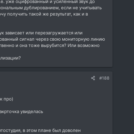
.е. уже оцифрованный и усиленный звук до
иональным дублированием, если не учитывать
у получить такой же результат, как и в
ук зависает или перезагружается или
фрованный сигнал через свою мониторную линию
твенно и она тоже вырубится? Или возможно
ализации?
#188
к про)
какрточка увиделась
ртостудия, в этом плане был доволен