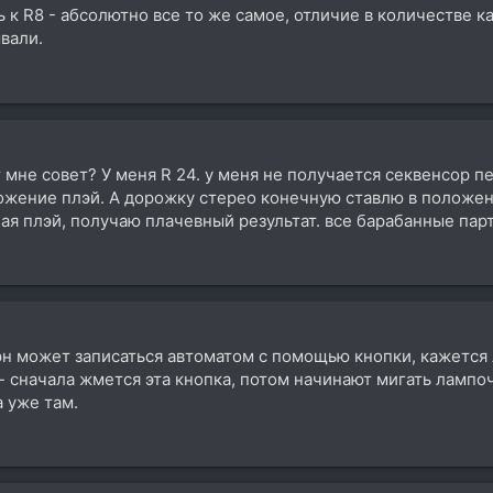
ть к R8 - абсолютно все то же самое, отличие в количестве к
вали.
 мне совет? У меня R 24. у меня не получается секвенсор пе
ожение плэй. А дорожку стерео конечную ставлю в положен
я плэй, получаю плачевный результат. все барабанные пар
рн может записаться автоматом с помощью кнопки, кажется 
 - сначала жмется эта кнопка, потом начинают мигать ламп
а уже там.