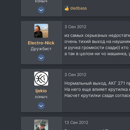
хоныч
11 Дек 2007
dedbass
Р
6.123
е
а
7.047
3 Сен 2012
к
113
ц
из самых серьезных недостат
и
52
очень тихий выход на наушники
Electro-Nick
и
Toksova
и ручка громкости сзади)) кто
Дружбист
:
soundcloud.com
а так в целом ни чо машинка,
23 Июн 2005
5.431
964
3 Сен 2012
113
Нормальный выход, АКГ 271 п
54
На него еще влияет крутилка 
ljekio
Москва, улица Дружбы
Насчет крутилки сзади соглас
хоныч
soundcloud.com
11 Дек 2007
6.123
7.047
13 Сен 2012
113