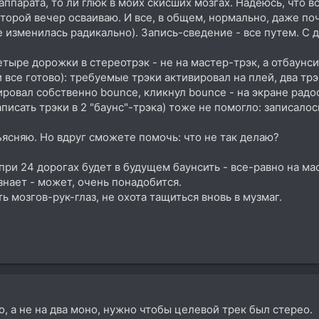
аппарата, то ли глюк в моих скисших мозгах. Надеюсь, что в
Второй вечер осваиваю. И все, в общем, нормально, даже поч
 изменилась радикально). Запись-сведение - все путем. С д
тыре дорожки в стереотрэк - не на мастер-трэк, а отбаунси
 все готово): требуемые трэки активировал на плей, два тр
ировал собственно bounce, кликнул bounce - на экране радос
писать трэки в 2 "баунс"-трэка) тоже не помогло: записалос
ясняю. Но вдруг сможете помочь: что не так делаю?
ри 24 дорогах будет в будущем баунсить - все-равно на мас
знает - может, очень понадобится.
ь мозгов-рук-глаз, не охота тащиться вновь в музмаг.
о, а не на два моно, нужно чтобы целевой трек был стерео.