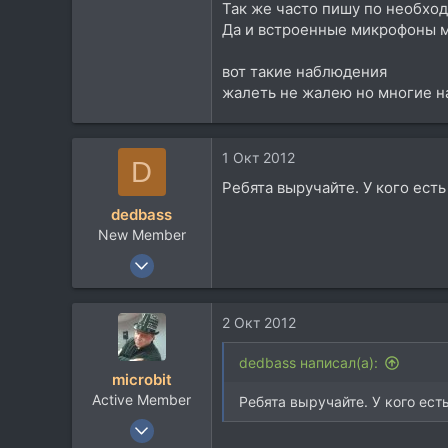
Так же часто пишу по необход
54
Да и встроенные микрофоны м
Москва, улица Дружбы
soundcloud.com
вот такие наблюдения
жалеть не жалею но многие н
1 Окт 2012
D
Ребята выручайте. У кого есть
dedbass
New Member
24 Июн 2012
5
0
2 Окт 2012
0
dedbass написал(а):
microbit
Active Member
Ребята выручайте. У кого ест
7 Сен 2011