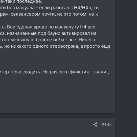
се-таки последнее.
ти без мануала - если работал с H4/H4n, то
рам-секвенсером почти, но это потом, не к
ть. Все сделал вроде по мануалу (у H4 все
эка, назначенные под баунс активировал на
тно мелькнуло bounce on! и - все. Ничего.
ь, но никакого одного стереотрэка, а просто еще
тер-трэк сводить. Но раз есть функция - значит,
#185