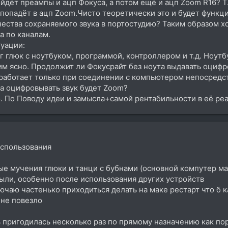
ойдёт преампы и ацп Фокуса, а потом ещё и ацп Zoom R16? Т
 попадёт в ацп Zoom.Чисто теоретически это и будет функц
ества сохраняемого звука в портостудию? Таким образом хоч
ка по каналам.
уации:
г глюк с ноутбуком, программой, контроллером и т.д. Ноутб
тим ясно. Продолжит ли Фокусрайт без ноута выдавать оци
 работает только при соединении с компьютером непосредс
, а оцифровывать звук будет Zoom?
о. По Поводу идеи и замысла+самой рентабильности в её ре
использования
е мучения глюки и танци с бубнами (основной компутер ма
ыли, особенно после использования других устройств
лючаю частенько приходиться делать на маке рестарт что б 
 не повезло
ь пригодилась несколько раз по прямому назначению как по