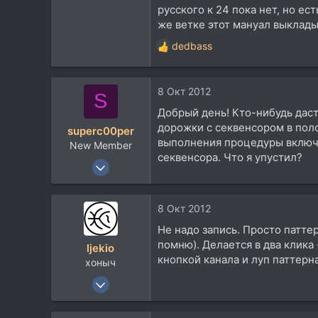
553
русского к 24 пока нет, но ес
212
же ветке этот мануал выклады
43
dedbass
Р
Москва
е
eugenekha.blogspot.ru
а
8 Окт 2012
к
S
ц
Добрый день! Кто-нибудь даст
и
дорожки с секвенсором в пол
superc00per
и
выполнения процедуры включа
New Member
:
секвенсора. Что я упустил?
28 Дек 2011
2
0
8 Окт 2012
1
Не надо запись. Просто патте
52
помню). Делается в два клика
ljekio
кнопкой канала и луп паттерн
хоныч
11 Дек 2007
6.123
7.047