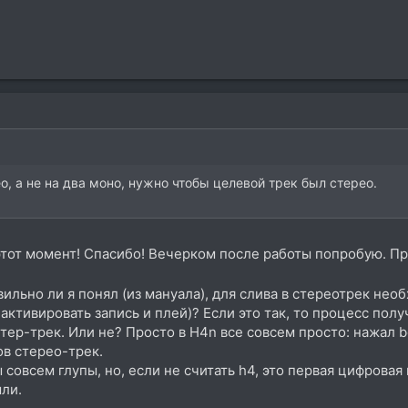
о, а не на два моно, нужно чтобы целевой трек был стерео.
 этот момент! Спасибо! Вечерком после работы попробую. Пр
авильно ли я понял (из мануала), для слива в стереотрек н
 активировать запись и плей)? Если это так, то процесс пол
тер-трек. Или не? Просто в H4n все совсем просто: нажал 
ов стерео-трек.
совсем глупы, но, если не считать h4, это первая цифровая
ыли.