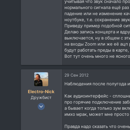
учитывая что звук сначало пр
нормального сигнала ещё раз
падение или не изменение кач
ноутбуке, т.е. сохранение зву
Приведу пример подобной сит
Делаю запись концерта и вдру
выключается, ну в общем с э
на входы Zoom или же её ацп
будут работать преды в карте
Вот тут очень много не ясног
29 Сен 2012
Наблюдения после полугода 
Electro-Nick
Как аудиоинтерфейс - сплошны
Дружбист
про горячие подключение заб
23 Июн 2005
а бывает когда только зум вк
5.431
имхо мрак, может мне просто
964
Правда надо сказать что очен
113