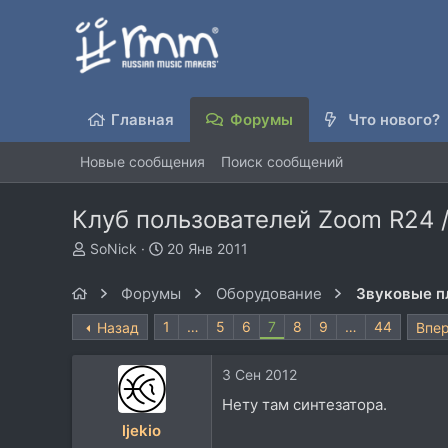
Главная
Форумы
Что нового?
Новые сообщения
Поиск сообщений
Клуб пользователей Zoom R24 /
А
Д
SoNick
20 Янв 2011
в
а
т
т
Форумы
Оборудование
Звуковые п
о
а
р
н
1
…
5
6
7
8
9
…
44
Назад
Впе
т
а
е
ч
3 Сен 2012
м
а
ы
л
Нету там синтезатора.
а
ljekio