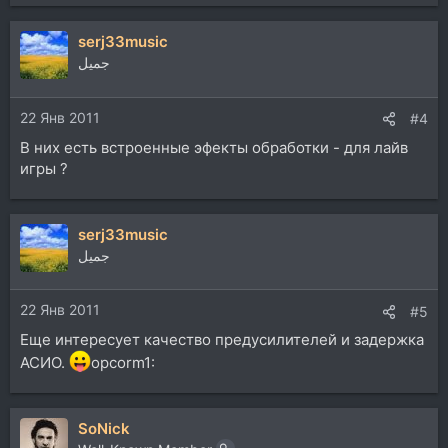
е
а
serj33music
к
ц
جميل
и
и
22 Янв 2011
:
#4
В них есть встроенные эфекты обработки - для лайв
игры ?
serj33music
جميل
22 Янв 2011
#5
Еще интересует качество предусилителей и задержка
АСИО.
opcorm1:
SoNick