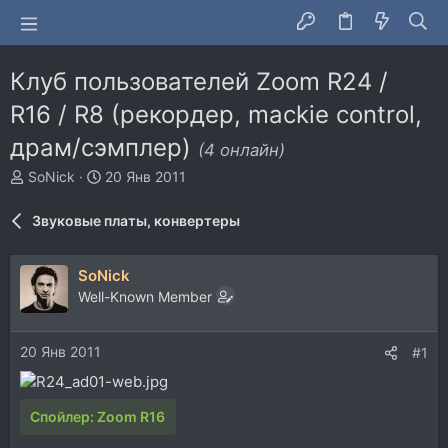
Клуб пользователей Zoom R24 /
R16 / R8 (рекордер, mackie control,
драм/сэмплер)
(4 онлайн)
А
Д
SoNick
20 Янв 2011
в
а
т
т
Звуковые платы, конвертеры
о
а
р
н
т
а
SoNick
е
ч
Well-Known Member
м
а
ы
л
а
20 Янв 2011
#1
Спойлер:
Zoom R16