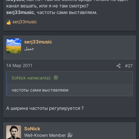
канал вешать, или я не там смотрю?
serj33music
, частоты сами выставляем.
serj33music
Р
е
а
serj33music
к
ц
جميل
и
и
14 Мар 2011
:
#27
SoNick написал(а):
частоты сами выставляем
А ширина частоты регулируется ?
SoNick
Well-Known Member