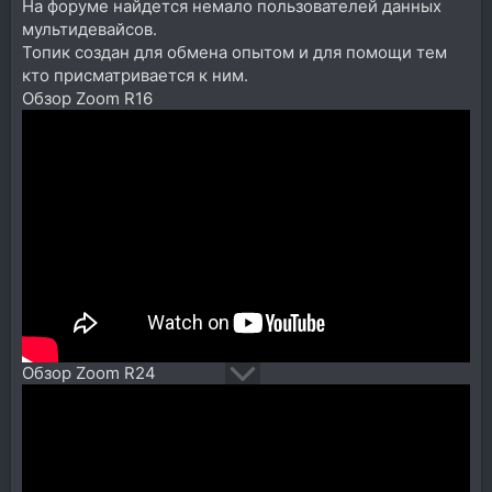
На форуме найдется немало пользователей данных
мультидевайсов.
Топик создан для обмена опытом и для помощи тем
кто присматривается к ним.
Обзор Zoom R16
Обзор Zoom R24