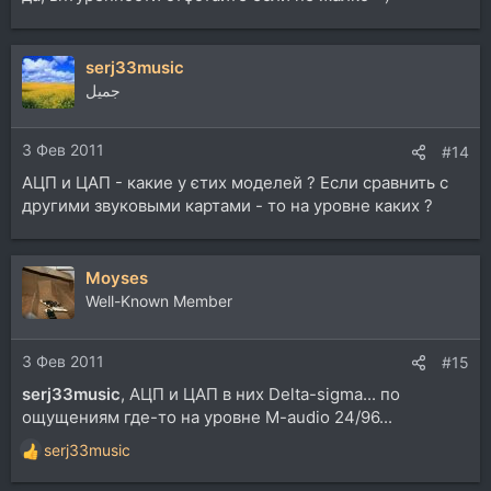
serj33music
جميل
3 Фев 2011
#14
АЦП и ЦАП - какие у єтих моделей ? Если сравнить с
другими звуковыми картами - то на уровне каких ?
Moyses
Well-Known Member
3 Фев 2011
#15
serj33music
, АЦП и ЦАП в них Delta-sigma... по
ощущениям где-то на уровне M-audio 24/96...
serj33music
Р
е