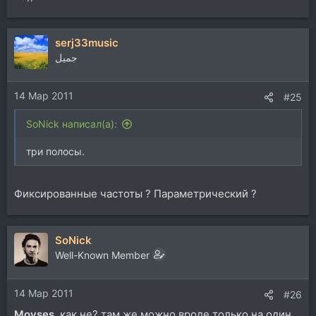
serj33music
جميل
14 Мар 2011
#25
SoNick написал(а):
три полосы.
Фиксированные частоты ? Параметрический ?
SoNick
Well-Known Member
14 Мар 2011
#26
Moyses
, как не? там же можно вроде только на один