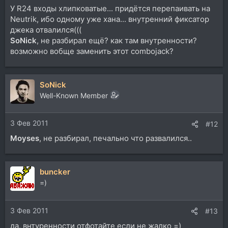
У R24 входы хлипковатые... придётся перепаивать на
Neutrik, ибо одному уже хана... внутренний фиксатор
джека отвалился(((
SoNick
, не разбирал ещё? как там внутренности?
возможно вобще заменить этот combojack?
SoNick
Well-Known Member
3 Фев 2011
#12
Moyses
, не разбирал, печально что развалился..
buncker
=)
3 Фев 2011
#13
да, внтуренности отфотайте если не жалко =)