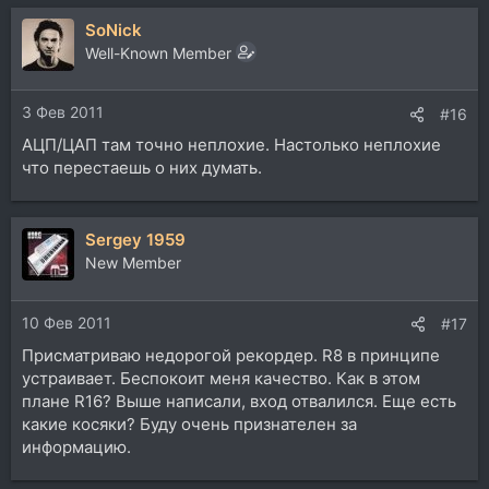
а
SoNick
к
ц
Well-Known Member
и
и
3 Фев 2011
:
#16
АЦП/ЦАП там точно неплохие. Настолько неплохие
что перестаешь о них думать.
Sergey 1959
New Member
10 Фев 2011
#17
Присматриваю недорогой рекордер. R8 в принципе
устраивает. Беспокоит меня качество. Как в этом
плане R16? Выше написали, вход отвалился. Еще есть
какие косяки? Буду очень признателен за
информацию.