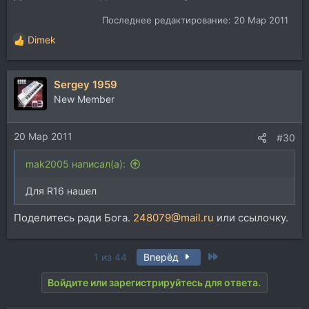
Последнее редактирование:
20 Мар 2011
Dimek
Р
е
а
Sergey 1959
к
ц
New Member
и
и
20 Мар 2011
:
#30
mak2005 написал(а):
Для R16 нашел
Поделитесь ради Бога.
248079@mail.ru
или ссылочку.
Last
1 из 44
Вперёд
Войдите или зарегистрируйтесь для ответа.