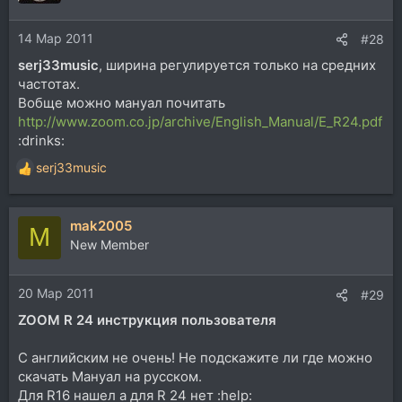
14 Мар 2011
#28
serj33music
, ширина регулируется только на средних
частотах.
Вобще можно мануал почитать
http://www.zoom.co.jp/archive/English_Manual/E_R24.pdf
:drinks:
serj33music
Р
е
а
mak2005
к
M
ц
New Member
и
и
20 Мар 2011
:
#29
ZOOM R 24 инструкция пользователя
С английским не очень! Не подскажите ли где можно
скачать Мануал на русском.
Для R16 нашел а для R 24 нет :help: