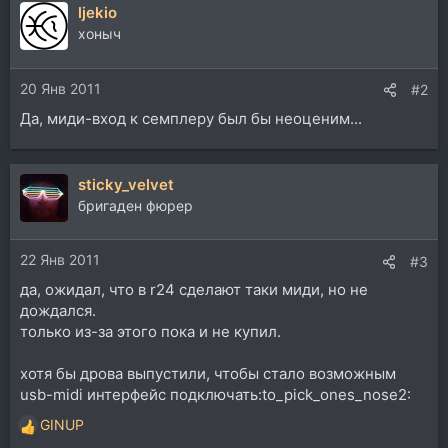
ljekio
к
ц
хоныч
и
и
20 Янв 2011
:
#2
Да, миди-вход к семплеру был бы неоценим...
sticky_velvet
бригаден фюрер
22 Янв 2011
#3
да, ожидал, что в r24 сделают таки миди, но не
дождался.
только из-за этого пока и не купил.
хотя бы дрова выпустили, чтобы стало возможным
usb-midi интерфейс подключать:to_pick_ones_nose2:
GINUP
Р