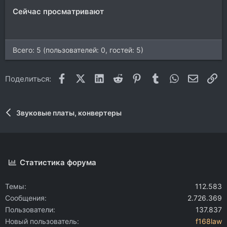
Сейчас просматривают
Всего: 5 (пользователей: 0, гостей: 5)
Facebook
X (Twitter)
LinkedIn
Reddit
Pinterest
Tumblr
WhatsApp
Электр
Сс
Поделиться:
Звуковые платы, конвертеры
Статистика форума
Темы
112.583
Сообщения
2.726.369
Пользователи
137.837
Новый пользователь
f168law