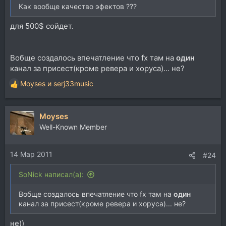
Как вообще качество эфектов ???
для 500$ сойдет.
Вобще создалось впечатление что fx там на
один
канал за присест(кроме ревера и хоруса)... не?
Moyses
и
serj33music
Р
е
а
Moyses
к
ц
Well-Known Member
и
и
14 Мар 2011
:
#24
SoNick написал(а):
Вобще создалось впечатление что fx там на
один
канал за присест(кроме ревера и хоруса)... не?
не))