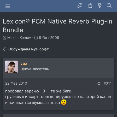
Lexicon® PCM Native Reverb Plug-In
Bundle
А
Д
Maxim Komov
9 Окт 2009
в
а
т
т
Обсуждаем муз. софт
о
а
р
н
т
а
vax
е
ч
Чукча-писатель
м
а
ы
л
а
22 Фев 2010
#211
пробовал версию 1.01 - те же баги.
грузишь в инсерт room копируешь его на второй канал
и начинается шумовая атака