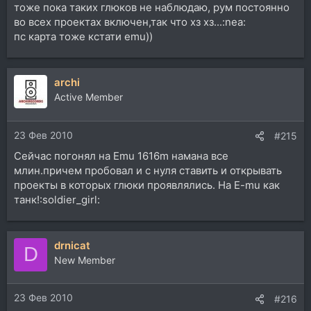
тоже пока таких глюков не наблюдаю, рум постоянно
во всех проектах включен,так что хз хз...:nea:
пс карта тоже кстати emu))
archi
Active Member
23 Фев 2010
#215
Сейчас погонял на Emu 1616m намана все
млин.причем пробовал и с нуля ставить и открывать
проекты в которых глюки проявлялись. На E-mu как
танк!:soldier_girl:
drnicat
D
New Member
23 Фев 2010
#216