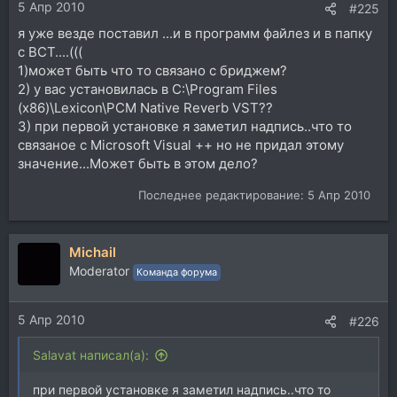
5 Апр 2010
#225
я уже везде поставил ...и в программ файлез и в папку
с ВСТ....(((
1)может быть что то связано с бриджем?
2) у вас установилась в C:\Program Files
(x86)\Lexicon\PCM Native Reverb VST??
3) при первой установке я заметил надпись..что то
связаное с Microsoft Visual ++ но не придал этому
значение...Может быть в этом дело?
Последнее редактирование:
5 Апр 2010
Michail
Moderator
Команда форума
5 Апр 2010
#226
Salavat написал(а):
при первой установке я заметил надпись..что то