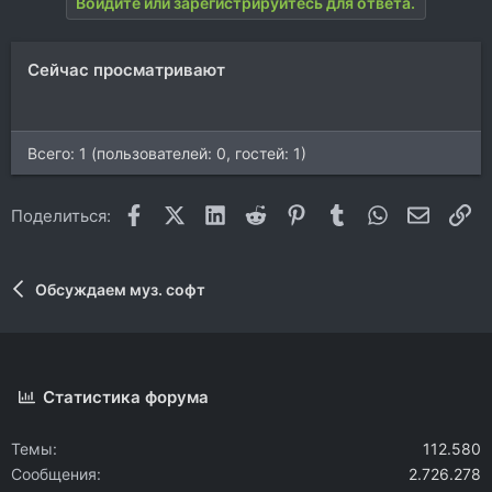
Войдите или зарегистрируйтесь для ответа.
Сейчас просматривают
Всего: 1 (пользователей: 0, гостей: 1)
Facebook
X (Twitter)
LinkedIn
Reddit
Pinterest
Tumblr
WhatsApp
Электр
Сс
Поделиться:
Обсуждаем муз. софт
Статистика форума
Темы
112.580
Сообщения
2.726.278