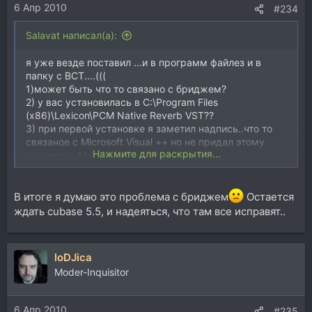
6 Апр 2010
#234
Salavat написал(а):
я уже везде поставил ...и в программ файлез и в
папку с ВСТ....(((
1)может быть что то связано с бриджем?
2) у вас установилась в C:\Program Files
(x86)\Lexicon\PCM Native Reverb VST??
3) при первой установке я заметил надпись..что то
связаное с Microsoft Visual ++ но не придал этому
Нажмите для раскрытия...
значение...Может быть в этом дело?
В итоге я думаю это проблема с бриджем
Остается
ждать cubase 5.5, и надеяться, что там все исправят..
loDJica
Moder-Inquisitor
6 Апр 2010
#235