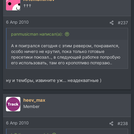
†††
6 Апр 2010
#237
panmusicman написал(а):
А я поигрался сегодня с этим ревером, понравился,
особо ничего не крутил, пока только готовые
пресетики поюзал.., в следующей работке попробую
его использовать, там его кропотливо потерзаю..
ну и тембры, извините уж... неадекватные )
heev_max
Member
6 Апр 2010
#238