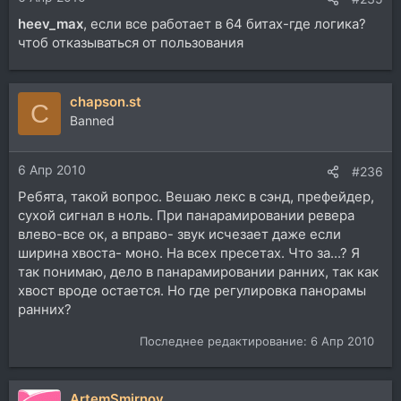
heev_max
, если все работает в 64 битах-где логика?
чтоб отказываться от пользования
chapson.st
C
Banned
6 Апр 2010
#236
Ребята, такой вопрос. Вешаю лекс в сэнд, префейдер,
сухой сигнал в ноль. При панарамировании ревера
влево-все ок, а вправо- звук исчезает даже если
ширина хвоста- моно. На всех пресетах. Что за...? Я
так понимаю, дело в панарамировании ранних, так как
хвост вроде остается. Но где регулировка панорамы
ранних?
Последнее редактирование:
6 Апр 2010
ArtemSmirnov