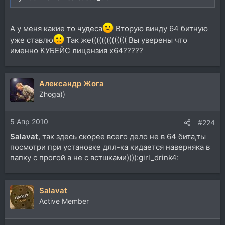
А у меня какие то чудеса
Вторую винду 64 битную
уже ставлю
Так же(((((((((((((( Вы уверены что
именно КУБЕЙС лицензия x64?????
Александр Жога
Zhoga))
5 Апр 2010
#224
Salavat
, так здесь скорее всего дело не в 64 бита,ты
посмотри при установке длл-ка кидается наверняка в
папку с прогой а не с встшками)))):girl_drink4:
Salavat
Active Member