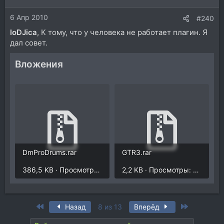
и
6 Апр 2010
:
#240
loDJica
, К тому, что у человека не работает плагин. Я
дал совет.
Вложения
DmProDrums.rar
GTR3.rar
386,5 KB · Просмотры: 252
2,2 KB · Просмотры: 218
First
Last
Назад
8 из 13
Вперёд