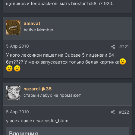
щелчков и feedback-ов. мать biostar tx58, i7 920.
Salavat
Active Member
5 Апр 2010
#221
У кого лексикон пашет на Cubase 5 лицензии 64
бит???? У меня запускается только белая картинка
nazarol-jk35
старый лабух не промажет.
5 Апр 2010
#222
у всех пашет.:sarcastic_blum:
Вложения