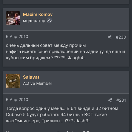
Maxim Komov
модератор
6 Апр 2010
#230
очень дельный совет между прочим
нафига искать себе приключений на задницу, да еще и
кубовским бриджем ?????!!! :laugh4:
Salavat
Active Member
6 Апр 2010
#231
Тогда вопрос один у меня....В 64 винде и 32 битном
Cubase 5 будут работать 64 битные ВСТ такие
как(Омнисфера, Трилиан ...)??? :dash3: