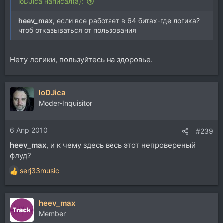
loDJica написал(а):
heev_max
, если все работает в 64 битах-где логика?
чтоб отказываться от пользования
Нету логики, пользуйтесь на здоровье.
loDJica
Moder-Inquisitor
6 Апр 2010
#239
heev_max
, и к чему здесь весь этот непровереный
флуд?
serj33music
Р
е
а
heev_max
к
ц
Member
и