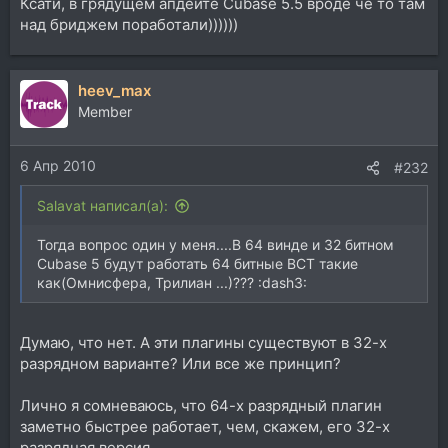
Ксати, в грядущем апдейте Cubase 5.5 вроде че то там
над бриджем поработали))))))
heev_max
Member
6 Апр 2010
#232
Salavat написал(а):
Тогда вопрос один у меня....В 64 винде и 32 битном
Cubase 5 будут работать 64 битные ВСТ такие
как(Омнисфера, Трилиан ...)??? :dash3:
Думаю, что нет. А эти плагины существуют в 32-х
разрядном варианте? Или все же принцип?
Лично я сомневаюсь, что 64-х разрядный плагин
заметно быстрее работает, чем, скажем, его 32-х
разрядная версия.