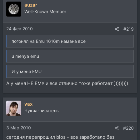
auzar
Well-Known Member
24 Фев 2010
#219
погонял на Emu 1616m намана все
u menya emu
И у меня EMU
А у меня НЕ ЕМУ и все отлично тоже работает )))))))))
vax
Чукча-писатель
3 Мар 2010
#220
сегодня перепрошил bios - все заработало без