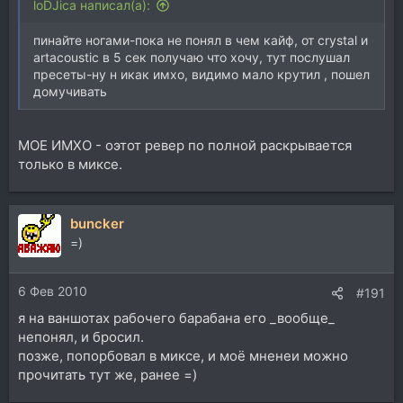
loDJica написал(а):
пинайте ногами-пока не понял в чем кайф, от crystal и
artacoustic в 5 сек получаю что хочу, тут послушал
пресеты-ну н икак имхо, видимо мало крутил , пошел
домучивать
МОЕ ИМХО - оэтот ревер по полной раскрывается
только в миксе.
buncker
=)
6 Фев 2010
#191
я на ваншотах рабочего барабана его _вообще_
непонял, и бросил.
позже, попорбовал в миксе, и моё мненеи можно
прочитать тут же, ранее =)