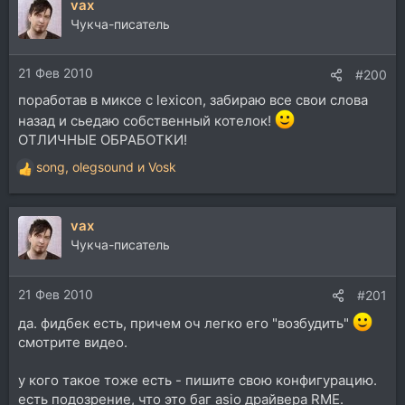
vax
к
ц
Чукча-писатель
и
и
21 Фев 2010
:
#200
поработав в миксе с lexicon, забираю все свои слова
назад и сьедаю собственный котелок!
ОТЛИЧНЫЕ ОБРАБОТКИ!
song
,
olegsound
и
Vosk
Р
е
а
vax
к
ц
Чукча-писатель
и
и
21 Фев 2010
:
#201
да. фидбек есть, причем оч легко его "возбудить"
смотрите видео.
у кого такое тоже есть - пишите свою конфигурацию.
есть подозрение, что это баг asio драйвера RME.