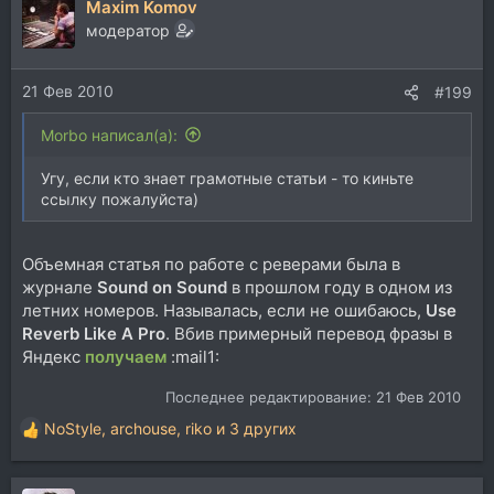
Maxim Komov
модератор
21 Фев 2010
#199
Morbo написал(а):
Угу, если кто знает грамотные статьи - то киньте
ссылку пожалуйста)
Объемная статья по работе с реверами была в
журнале
Sound on Sound
в прошлом году в одном из
летних номеров. Называлась, если не ошибаюсь,
Use
Reverb Like A Pro
. Вбив примерный перевод фразы в
Яндекс
получаем
:mail1:
Последнее редактирование:
21 Фев 2010
NoStyle
,
archouse
,
riko
и 3 других
Р
е
а