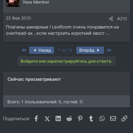
New Member
22 Фев 2010
#210
Плагины шикарные ! LexRoom очень понравился на
overhead-ах , если настроить короткий хвост ...
First
Last
Назад
7 из 13
Вперёд
Войдите или зарегистрируйтесь для ответа.
Сейчас просматривают
Всего: 1 (пользователей: 0, гостей: 1)
Facebook
X (Twitter)
LinkedIn
Reddit
Pinterest
Tumblr
WhatsApp
Электр
Сс
Поделиться: