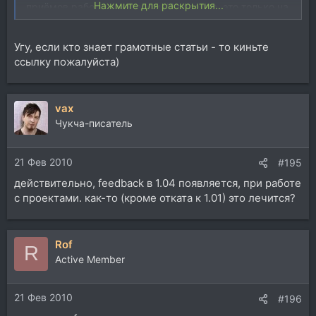
Нажмите для раскрытия...
приёмов работы с ревером. И полагаю, это только на
пользу.
Угу, если кто знает грамотные статьи - то киньте
ссылку пожалуйста)
vax
Чукча-писатель
21 Фев 2010
#195
действительно, feedback в 1.04 появляется, при работе
с проектами. как-то (кроме отката к 1.01) это лечится?
Rof
R
Active Member
21 Фев 2010
#196