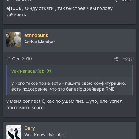
ej1006
, винду откати , так быстрее чем голову
забивать
ethnopunk
Active Member
21 Фев 2010
#207
vax написал(а):
у кого такое тоже есть - пишите свою конфигурацию.
есть подозрение, что это баг asio драйвера RME.
у меня connect 6, как по ушам пиз.....уло, еле успел
отключить:scare:
Gary
Well-Known Member