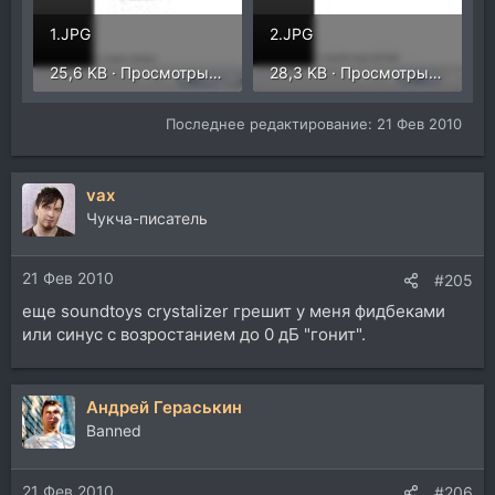
1.JPG
2.JPG
25,6 KB · Просмотры: 28
28,3 KB · Просмотры: 24
Последнее редактирование:
21 Фев 2010
vax
Чукча-писатель
21 Фев 2010
#205
eще soundtoys crystalizer грешит у меня фидбеками
или синус с возростанием до 0 дБ "гонит".
Андрей Гераськин
Banned
21 Фев 2010
#206