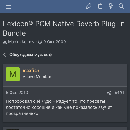
Lexicon® PCM Native Reverb Plug-In
Bundle
А
Д
Maxim Komov
9 Окт 2009
в
а
т
т
Обсуждаем муз. софт
о
а
р
н
т
а
maxfish
M
е
ч
Active Member
м
а
ы
л
а
5 Фев 2010
#181
Попробовал сиё чудо - Радует то что пресеты
достаточно хорошие и как мне показалось звучит
прозрачненько