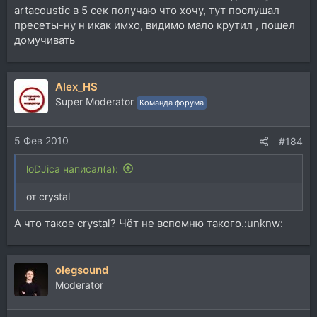
artacoustic в 5 сек получаю что хочу, тут послушал
пресеты-ну н икак имхо, видимо мало крутил , пошел
домучивать
Alex_HS
Super Moderator
Команда форума
5 Фев 2010
#184
loDJica написал(а):
от crystal
А что такое crystal? Чёт не вспомню такого.:unknw:
olegsound
Moderator