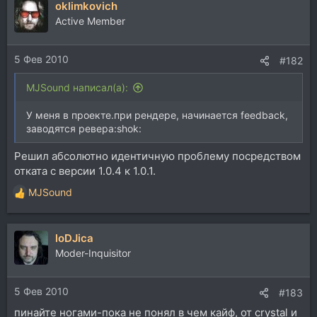
oklimkovich
Active Member
5 Фев 2010
#182
MJSound написал(а):
У меня в проекте.при рендере, начинается feedback,
заводятся ревера:shok:
Решил абсолютно идентичную проблему посредством
отката с версии 1.0.4 к 1.0.1.
MJSound
Р
е
а
loDJica
к
ц
Moder-Inquisitor
и
и
5 Фев 2010
:
#183
пинайте ногами-пока не понял в чем кайф, от crystal и