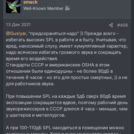
smack
Well-Known Member
13 Дек 2021
#406
@Guslyar
, "предохраняться надо" )) Прежде всего -
избегать высоких SPL в работе и в быту. Учитывая, что
вред, наносимый слуху, имеет кумулятивный характер,
надо всячески избегать громкого звука и сокращать
время его воздействия.
Стандарты СССР и американские OSHA в этом
отношении были единодушны - не более 80дБ в
течение 8 часов - но это для простых смертных, )) а не
для работников звука.
При повышении SPL на каждые 5дБ сверх 80дБ время
экспозиции сокращается вдвое, поэтому рабочий день
звукорежиссеров в СССР длился 4 часа - меньше, чем
у шахтеров и металлургов.
А при 100-110дБ SPL находиться в помещении можно
считанные минуты. Хотя я знаю множество коллег -