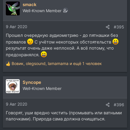
smack
к
ц
Well-Known Member
и
и
9 Авг 2020
:
#395
Прошел очередную аудиометрию - до пятнашки без
провалов
С учётом некоторых обстоятельств
результат очень даже неплохой. А всё потому, что
предохранялся.
Вовик
,
olegsound
,
lamamama
и ещё 1 человек
Р
е
а
Syncope
к
ц
Well-Known Member
и
и
9 Авг 2020
:
#396
Говорят, уши вредно чистить (промывать или ватными
палочками). Природа сама должна очищаться.