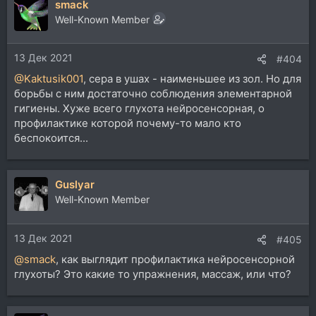
smack
к
ц
Well-Known Member
и
и
13 Дек 2021
:
#404
@Kaktusik001
, cера в ушах - наименьшее из зол. Но для
борьбы с ним достаточно соблюдения элементарной
гигиены. Хуже всего глухота нейросенсорная, о
профилактике которой почему-то мало кто
беспокоится...
Guslyar
Well-Known Member
13 Дек 2021
#405
@smack
, как выглядит профилактика нейросенсорной
глухоты? Это какие то упражнения, массаж, или что?