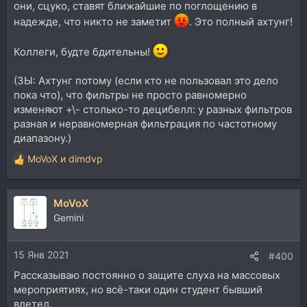
они, сцуко, ставят ближайшие по поглощению в
надежде, что никто не заметит
. Это полный ахтунг!
Коллеги, будте бдительны!
(ЗЫ: Ахтунг потому (если кто не пользовал это дело
пока что), что фильтры не просто равномерно
изменяют +\- столько-то децибелл: у разных фильтров
разная и неравномерная фильтрация по частотному
диапазону.)
MoVoX
и
dimdvp
Р
е
а
MoVoX
к
ц
Gemini
и
и
15 Янв 2021
:
#400
Рассказываю постоянно о защите слуха на массовых
мероприятиях, но всё-таки один студент бывший
влетел.