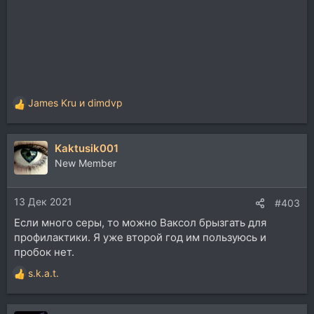
James Kru
и
dimdvp
Р
е
а
Kaktusik001
к
ц
New Member
и
и
13 Дек 2021
:
#403
Если много серы, то можно Ваксол брызгать для
профилактики. Я уже второй год им пользуюсь и
пробок нет.
s.k.a.t.
Р
е
а