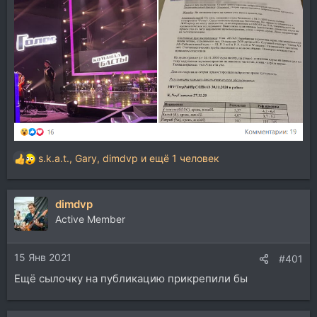
s.k.a.t.
,
Gary
,
dimdvp
и ещё 1 человек
Р
е
а
dimdvp
к
ц
Active Member
и
и
15 Янв 2021
:
#401
Ещё сылочку на публикацию прикрепили бы