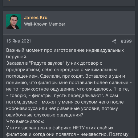
е
а
James Kru
к
ц
Well-Known Member
и
и
15 Янв 2021
:
#399
Важный момент про изготовление индивидуальных
берушей.
Заказал в "Радуге звуков" (у них договор с
предприятием) себе очередные с минимальным
поглощением. Сделали, приходят. Вставляю в уши и
понимаю, что фильтры мне поставили более сильные -
не то громкостное ощущение, что ожидалось. "Не те,
- говорю, - фильтры, пусть переделывают". А сам
потом, думаю - может у меня со слухом чего после
коронавируса или непривычные условия, потому
ошибочные слуховые ощущения?
Что выяснилось:
У этих засланцев на фабрике НЕТУ этих слабых
фильтров и когда они появятся - неизвестно. Поэтому