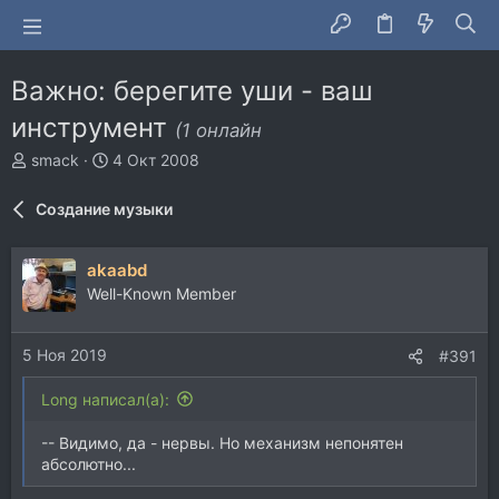
Важно: берегите уши - ваш
инструмент
(1 онлайн
А
Д
smack
4 Окт 2008
в
а
т
т
Создание музыки
о
а
р
н
т
а
akaabd
е
ч
Well-Known Member
м
а
ы
л
а
5 Ноя 2019
#391
Long написал(а):
-- Видимо, да - нервы. Но механизм непонятен
абсолютно...