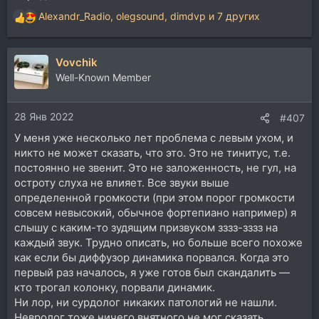
Alexandr_Radio
,
olegsound
,
dimdvp
и 7 других
Р
е
а
Vovchik
к
ц
Well-Known Member
и
и
28 Янв 2022
:
#407
У меня уже несколько лет проблема с левым ухом, и
никто не может сказать, что это. Это не тинитус, т.е.
постоянно не звенит. Это не заложенность, не гул, на
остроту слуха не влияет. Все звуки выше
определенной громкости (при этом порог громкости
совсем невысокий, обычное фортепиано например) я
слышу с каким-то зудящим призвуком зззз-зззз на
каждый звук. Трудно описать, но больше всего похоже
как если бы диффузор динамика порвался. Когда это
первый раз началось, я уже готов был скандалить —
кто трогал колонку, порвали динамик.
Ни лор, ни сурдолог никаких патологий не нашли.
Невролог тоже ничего внятного не мог сказать.