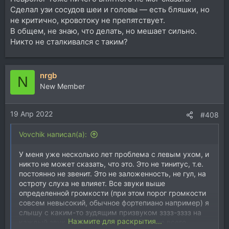
Сделал узи сосудов шеи и головы — есть бляшки, но
не критично, кровотоку не препятствует.
В общем, не знаю, что делать, но мешает сильно.
Никто не сталкивался с таким?
nrgb
N
New Member
19 Апр 2022
#408
Vovchik написал(а):
У меня уже несколько лет проблема с левым ухом, и
никто не может сказать, что это. Это не тинитус, т.е.
постоянно не звенит. Это не заложенность, не гул, на
остроту слуха не влияет. Все звуки выше
определенной громкости (при этом порог громкости
совсем невысокий, обычное фортепиано например) я
слышу с каким-то зудящим призвуком зззз-зззз на
Нажмите для раскрытия...
каждый звук. Трудно описать, но больше всего