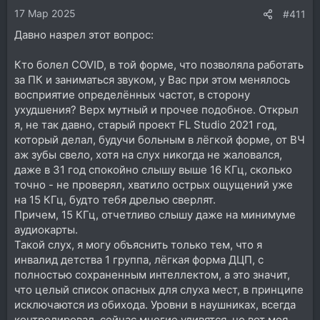
17 Мар 2025
:
#411
Давно назрел этот вопрос:
Кто болел COVID, в той форме, что позволяла работать
за ПК и заниматься звуком, у Вас при этом менялось
восприятие определённых частот, в сторону
ухудшения? Верх мутный и прочее подобное. Открыл
я, не так давно, старый проект FL Studio 2021 год,
который делал, будучи больным в лёгкой форме, от ВЧ
аж зубы свело, хотя на слух никогда не жаловался,
даже в 31 год спокойно слышу выше 16 КГц, сколько
точно - не проверял, хватило острых ощущений уже
на 15 КГц, будто тебя дрелью сверлят.
Причем, 15 КГц, отчетливо слышу даже на минимуме
аудиокарты.
Такой слух, я могу объяснить только тем, что я
инвалид детства 1 группа, лёгкая форма ДЦП, с
полностью сохраненным интеллектом, а это значит,
что целый список опасных для слуха мест, в принципе
исключаются из обихода. Уровни в наушниках, всегда
контролировал, сейчас многие удивятся, но вот моя