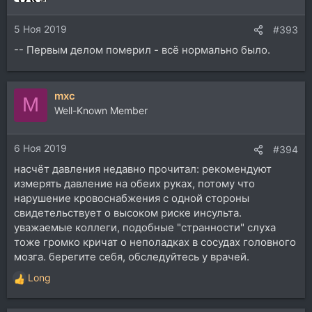
5 Ноя 2019
#393
-- Первым делом померил - всё нормально было.
mxc
M
Well-Known Member
6 Ноя 2019
#394
насчёт давления недавно прочитал: рекомендуют
измерять давление на обеих руках, потому что
нарушение кровоснабжения с одной стороны
свидетельствует о высоком риске инсульта.
уважаемые коллеги, подобные "странности" слуха
тоже громко кричат о неполадках в сосудах головного
мозга. берегите себя, обследуйтесь у врачей.
Long
Р
е
а