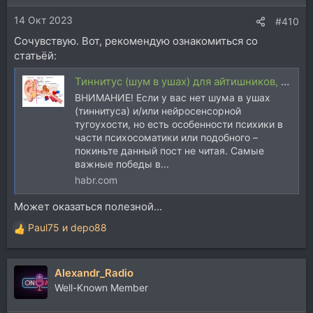
14 Окт 2023
#410
Сочувствую. Вот, рекомендую ознакомиться со
статьёй:
Тиннитус (шум в ушах) для айтишников, геймеров, и не только
ВНИМАНИЕ! Если у вас нет шума в ушах
(тиннитуса) и/или нейросенсорной
тугоухости, но есть особенности психики в
части психосоматики или подобного –
покиньте данный пост не читая. Самые
важные победы в...
habr.com
Может оказаться полезной...
Paul75
и
depo88
Р
е
а
Alexandr_Radio
к
ц
Well-Known Member
и
и