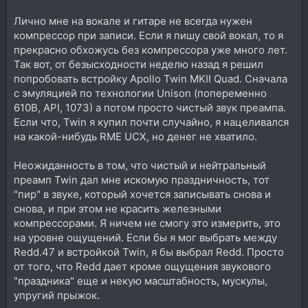
Лично мне на вокале и гитаре не всегда нужен
компрессор при записи. Если я пишу свой вокал, то я
прекрасно обхожусь без компрессора уже много лет.
Так вот, от безысходности неделю назад я решил
попробовать встройку Apollo Twin MKII Quad. Сначала
с эмуляцией по технологии Unison (попеременно
610B, API, 1073) а потом просто чистый звук преампа.
Если что, Twin я купил почти случайно, я нацеливался
на какой-нибудь RME UCX, но денег не хватило.
Неожиданность в том, что чистый и нейтральный
преамп Twin дал мне искомую праздничность, тот
"пир" в звуке, который хочется записывать снова и
снова, и при этом не красить железными
компрессорами. Я ничем не смогу это измерить, это
на уровне ощущений. Если бы я мог выбрать между
Redd.47 и встройкой Twin, я бы выбрал Redd. Просто
от того, что Redd дает кроме ощущения звукового
"праздника" еще и некую масштабность, мускулы,
упругий прыжок.