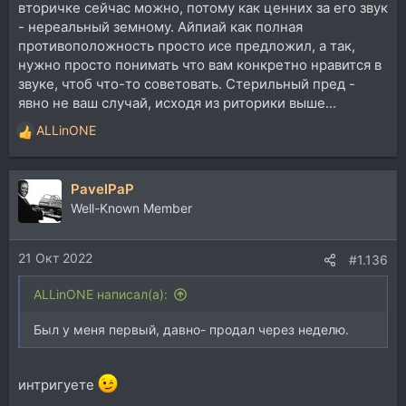
вторичке сейчас можно, потому как ценних за его звук
- нереальный земному. Айпиай как полная
противоположность просто исе предложил, а так,
нужно просто понимать что вам конкретно нравится в
звуке, чтоб что-то советовать. Стерильный пред -
явно не ваш случай, исходя из риторики выше...
ALLinONE
Р
е
а
PavelPaP
к
ц
Well-Known Member
и
и
21 Окт 2022
:
#1.136
ALLinONE написал(а):
Был у меня первый, давно- продал через неделю.
интригуете