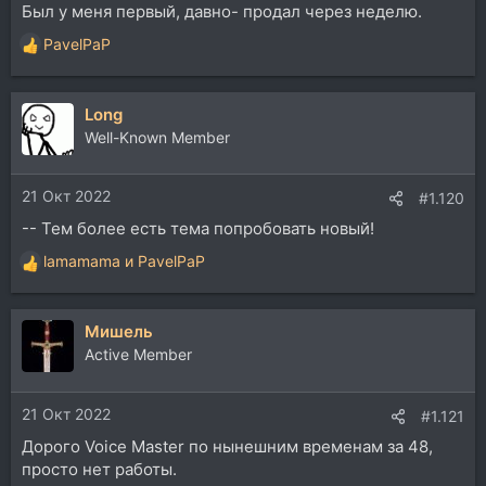
Был у меня первый, давно- продал через неделю.
PavelPaP
Р
е
а
Long
к
ц
Well-Known Member
и
и
21 Окт 2022
:
#1.120
-- Тем более есть тема попробовать новый!
lamamama
и
PavelPaP
Р
е
а
Мишель
к
ц
Active Member
и
и
21 Окт 2022
:
#1.121
Дорого Voice Master по нынешним временам за 48,
просто нет работы.