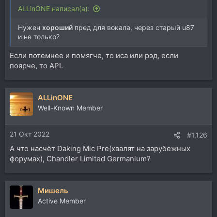
ALLinONE написал(а):
Нужен
хороший
пред для вокала, через старый u87
и не только?
Если потемнее и помягче, то иса или рэд, если
поярче, то API.
ALLinONE
Well-Known Member
21 Окт 2022
#1.126
А что насчёт Daking Mic Pre(хвалят на зарубежных
форумах), Chandler Limited Germanium?
Мишель
Active Member