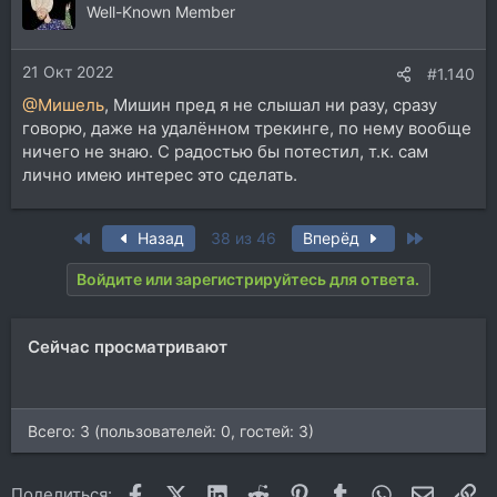
Well-Known Member
21 Окт 2022
#1.140
@Мишель
, Мишин пред я не слышал ни разу, сразу
говорю, даже на удалённом трекинге, по нему вообще
ничего не знаю. С радостью бы потестил, т.к. сам
лично имею интерес это сделать.
First
Last
Назад
38 из 46
Вперёд
Войдите или зарегистрируйтесь для ответа.
Сейчас просматривают
Всего: 3 (пользователей: 0, гостей: 3)
Facebook
X (Twitter)
LinkedIn
Reddit
Pinterest
Tumblr
WhatsApp
Электр
Сс
Поделиться: