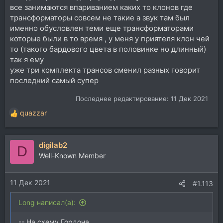
все занимаются впариванием каких то клонов где
трансформаторы совсем не такие а звук там был
именно обусловлен теми еще трансформаторами
которые были в то время , у меня у приятеля клон чей
то (такого бардового цвета в половинке но длинный)
так я ему
уже три комплекта трансов сменил разных говорит
последний самый супер
Последнее редактирование:
11 Дек 2021
quazzar
Р
е
а
digilab2
к
D
ц
Well-Known Member
и
и
11 Дек 2021
:
#1.113
Long написал(а):
-- На схему Гордона...