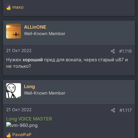
maxo
Р
е
а
ALLinONE
к
ц
Well-Known Member
и
и
21 Окт 2022
:
#1.116
Нужен
хороший
пред для вокала, через старый u87 и
не только?
Long
Well-Known Member
21 Окт 2022
#1.117
Long VOICE MASTER
PavelPaP
Р