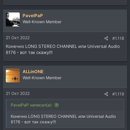
е
а
PavelPaP
к
ц
Well-Known Member
и
и
21 Окт 2022
:
#1.118
Конечно LONG STEREO CHANNEL или Universal Audio
6176 - вот так скажу!!!
ALLinONE
Well-Known Member
21 Окт 2022
#1.119
PavelPaP написал(а):
Конечно LONG STEREO CHANNEL или Universal Audio
6176 - вот так скажу!!!