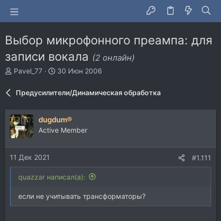
Выбор микрофонного преампа: для
записи вокала
(2 онлайн)
А
Д
Pavel_77
30 Июн 2006
в
а
т
т
Предусилители/Динамическая обработка
о
а
р
н
т
а
dugdum®
е
ч
Active Member
м
а
ы
л
а
11 Дек 2021
#1.111
quazzar написал(а):
если не учитывать трансформаторы?