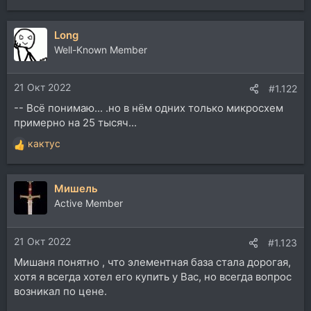
Long
Well-Known Member
21 Окт 2022
#1.122
-- Всё понимаю... .но в нём одних только микросхем
примерно на 25 тысяч...
кактус
Р
е
а
Мишель
к
ц
Active Member
и
и
21 Окт 2022
:
#1.123
Мишаня понятно , что элементная база стала дорогая,
хотя я всегда хотел его купить у Вас, но всегда вопрос
возникал по цене.