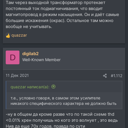
Там через выходной трансформатор протекает
постоянный ток подмагничивания, что вводит
магнитопровод в режим насыщения. Он и даёт самые
большие искажения (окрас). Остальное там можно
вообще не учитывать.
quazzar
Р
е
а
digilab2
к
D
ц
Well-Known Member
и
и
11 Дек 2021
:
#1.112
quazzar написал(а):
т.е., условно говоря, в самом этом усилителе
никакого специфического характера не должно быть
-ну в общем да кроме разве что по такой схеме thd
<0.01% хрен получишь но кого это волнует , это ведь
Нив да еще 70х годов, правда по сути