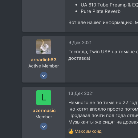
UA 610 Tube Preamp & EQ 
Pure Plate Reverb
Вот еле нашел информацию. 
9 Дек 2021
Господа, Twin USB на томане с
доставка)
arcadich63
Active Member
20 Июн 2013
249
29
13 Дек 2021
L
28
Немного не по теме но 22 год
самара
,но хотят аполло просто пото
lazermusic
Продавал почти пол года отли
Member
Музыканты же сидят на дровах
15 Сен 2014
Максимкойд
83
Р