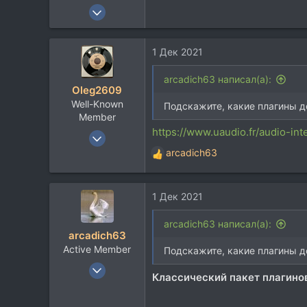
20 Июн 2013
249
29
1 Дек 2021
28
самара
arcadich63 написал(а):
Oleg2609
Well-Known
Подскажите, какие плагины д
Member
https://www.uaudio.fr/audio-int
12 Мар 2018
1.235
arcadich63
Р
1.055
е
а
113
1 Дек 2021
к
ц
и
arcadich63 написал(а):
arcadich63
и
Active Member
:
Подскажите, какие плагины д
20 Июн 2013
Классический пакет плагино
249
29