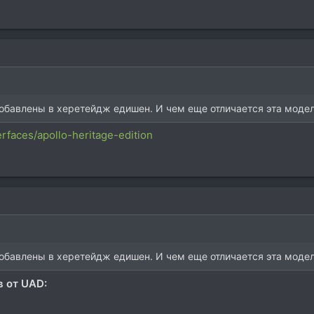
обавлены в херетейдж едишен. И чем еще отличается эта моде
erfaces/apollo-heritage-edition
обавлены в херетейдж едишен. И чем еще отличается эта моде
в от UAD: