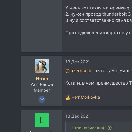
www.soundclick.com
У меня вот такая материнка gig
2. нужен провод thunderbolt 
3 ну и соответственно сама к
При подключении карта не у в
13 Дек 2021
@lazermusic
, а что там с мир
H-ron
Кстати, в чем преимущество 
Well-Known
Member
13 Апр 2011
Herr Morkovka
Р
7.767
е
а
5.822
13 Дек 2021
к
L
113
ц
и
60
H-ron написал(а):