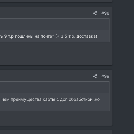
#98
ь 9 т.р пошлины на почте? (+ 3,5 т.р. доставка)
#99
 в чем преимущества карты с дсп обработкой ,но