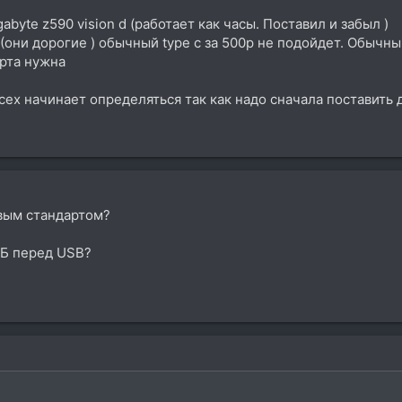
abyte z590 vision d (работает как часы. Поставил и забыл )
3 (они дорогие ) обычный type c за 500р не подойдет. Обыч
арта нужна
сех начинает определяться так как надо сначала поставить 
овым стандартом?
ТБ перед USB?