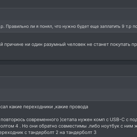
.р. Правильно ли я понял, что нужно будет еще заплатить 9 т.р по
й причине ни один разумный человек не станет покупать про
исал какие переходники ,какие провода
з повторюсь современного )сетапа нужен комп с USB-C с п
олтом 4 . Но они обратно совместимы .либо ноутбук с ним 
ереходник с тандерболт 2 на тандерболт 3