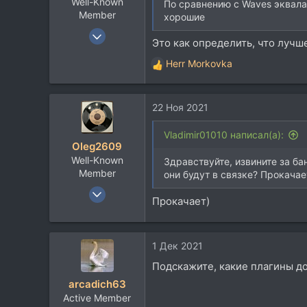
Well-Known
По сравнению с Waves эквала
Member
хорошие
25 Дек 2017
Это как определить, что лучш
1.924
Herr Morkovka
1.396
Р
е
113
а
46
22 Ноя 2021
к
Тамбов
ц
и
Vladimir01010 написал(а):
Oleg2609
и
Well-Known
:
Здравствуйте, извините за ба
Member
они будут в связке? Прокачае
12 Мар 2018
Прокачает)
1.235
1.055
113
1 Дек 2021
Подскажите, какие плагины д
arcadich63
Active Member