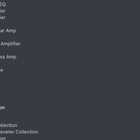
 EQ
ier
ier
itar Amp
 Amplifier
ass Amp
ne
on
llection
Leveler Collection
ion