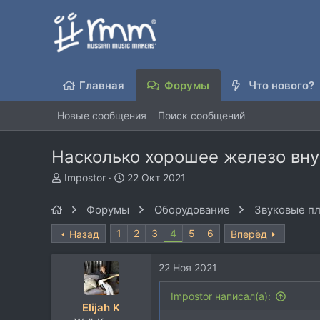
Главная
Форумы
Что нового?
Новые сообщения
Поиск сообщений
Насколько хорошее железо вну
А
Д
Impostor
22 Окт 2021
в
а
т
т
Форумы
Оборудование
Звуковые пл
о
а
р
н
1
2
3
4
5
6
Назад
Вперёд
т
а
е
ч
22 Ноя 2021
м
а
ы
л
Impostor написал(а):
а
Elijah K