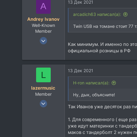
113
13 Дек 2021
A
60
arcadich63 написал(а):
Москва
Andrey Ivanov
Well-Known
Twin USB на томане стоит 77 т
Member
7 Июл 2006
Как минимум. И именно по это
1.349
официальной розницы в РФ
966
113
13 Дек 2021
L
H-ron написал(а):
lazermusic
Member
Ну, дык, объясните!
15 Сен 2014
Так Иванов уже десяток раз п
83
30
1. Для современного ( еще ра
18
уже идут материнки с тандерб
маков с тандерболт 2 нужен п
Тула