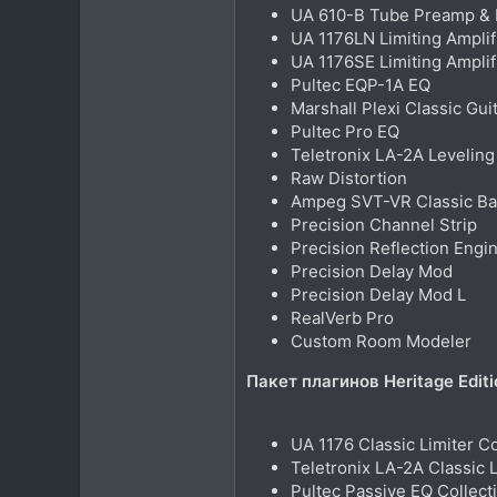
UA 610-B Tube Preamp &
28
UA 1176LN Limiting Amplif
самара
UA 1176SE Limiting Amplif
Pultec EQP-1A EQ
Marshall Plexi Classic Gu
Pultec Pro EQ
Teletronix LA-2A Leveling
Raw Distortion
Ampeg SVT-VR Classic B
Precision Channel Strip
Precision Reflection Engi
Precision Delay Mod
Precision Delay Mod L
RealVerb Pro
Custom Room Modeler
Пакет плагинов Heritage Editi
UA 1176 Classic Limiter Co
Teletronix LA-2A Classic 
Pultec Passive EQ Collect