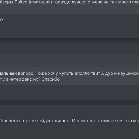
йзеры Pultec (имитация) гораздо лучше. У меня не так много п
е?
нальный вопрос. Тоже хочу купить аполло твит Х дуо и наушник
т ли интерфейс их? Спасибо
обавлены в херетейдж едишен. И чем еще отличается эта м