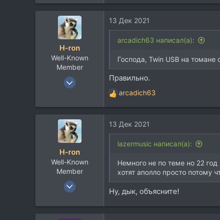
е
30
а
18
13 Дек 2021
к
Тула
ц
и
arcadich63 написал(а):
www.soundclick.com
H-ron
и
Well-Known
:
Господа, Twin USB на томане с
Member
Правильно.
13 Апр 2011
7.767
arcadich63
Р
5.822
е
а
113
13 Дек 2021
к
60
ц
Москва
и
lazermusic написал(а):
H-ron
и
Well-Known
:
Немного не по теме но 22 год
Member
хотят аполло просто потому ч
13 Апр 2011
Ну, дык, объясните!
7.767
5.822