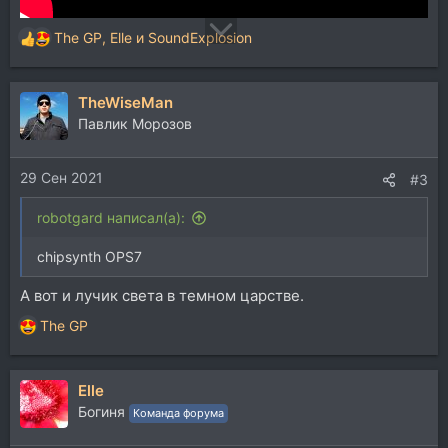
The GP
,
Elle
и
SoundExplosion
Р
е
а
TheWiseMan
к
ц
Павлик Морозов
и
и
29 Сен 2021
:
#3
robotgard написал(а):
chipsynth OPS7
А вот и лучик света в темном царстве.
The GP
Р
е
а
Elle
к
ц
Богиня
Команда форума
и
и