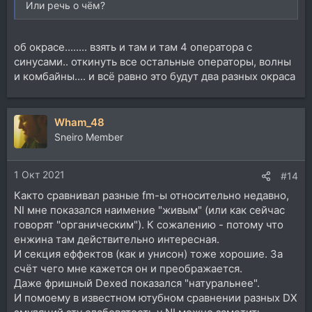
Или речь о чём?
об окрасе........ взять и там и там 4 оператора с
синусами.. откинуть все остальные операторы, волны
и комбайны.... и всё равно это будут два разных окраса
Wham_48
Sneiro Member
1 Окт 2021
#14
Както сравнивал разные fm-ы относительно недавно,
NI мне показался наимение "живым" (или как сейчас
говорят "органическим"). К сожалению - потому что
енжина там действительно интересная.
И секция еффектов (как и унисон) тоже хорошие. За
счёт чего мне кажется он и преображается.
Даже фришный Dexed показался "натуральнее".
И помоему в известном ютубном сравнении разных DX