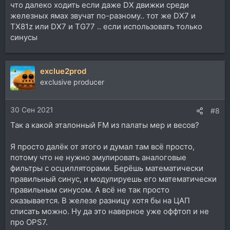
что далеко ходить если даже DX движки среди
железных ямах звучат по-разному.. тот же DX7 и
TX81z или DX7 и TG77 .. если использовать только
синусы
exclue2prod
exclusive producer
30 Сен 2021
#8
Так а какой эталонный FM из палаты мер и весов?
Я просто далёк от этого и думал там всё просто,
потому что не нужно эмулировать аналоговые
фильтры с осцилляторами. Берёшь математически
правильный синус, и модулируешь его математически
правильным синусом. А всё не так просто
оказывается. В железе разницу хотя бы на ЦАП
списать можно. Ну да это наверное уже оффтоп и не
про OPS7.