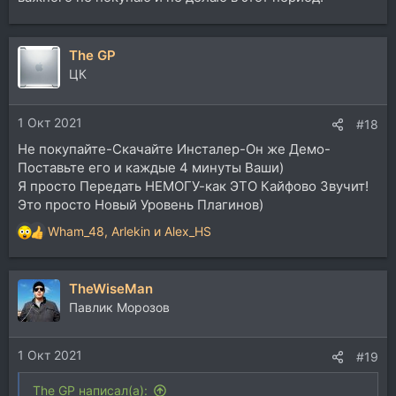
The GP
ЦК
1 Окт 2021
#18
Не покупайте-Скачайте Инсталер-Он же Демо-
Поставьте его и каждые 4 минуты Ваши)
Я просто Передать НЕМОГУ-как ЭТО Кайфово Звучит!
Это просто Новый Уровень Плагинов)
Wham_48
,
Arlekin
и
Alex_HS
Р
е
а
TheWiseMan
к
ц
Павлик Морозов
и
и
1 Окт 2021
:
#19
The GP написал(а):