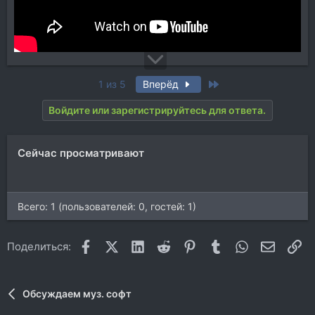
Last
1 из 5
Вперёд
Войдите или зарегистрируйтесь для ответа.
Сейчас просматривают
Всего: 1 (пользователей: 0, гостей: 1)
Facebook
X (Twitter)
LinkedIn
Reddit
Pinterest
Tumblr
WhatsApp
Электр
Сс
Поделиться:
Обсуждаем муз. софт