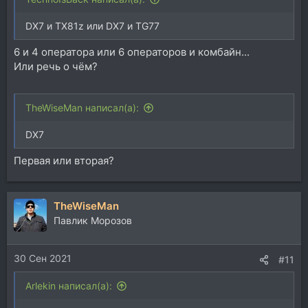
DX7 и TX81z или DX7 и TG77
6 и 4 оператора или 6 операторов и комбайн...
Или речь о чём?
TheWiseMan написал(а):
DX7
Первая или вторая?
TheWiseMan
Павлик Морозов
30 Сен 2021
#11
Arlekin написал(а):