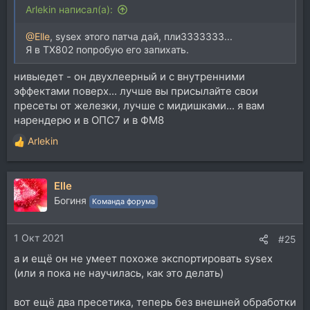
Arlekin написал(а):
@Elle
, sysex этого патча дай, пли3333333...
Я в ТХ802 попробую его запихать.
нивыедет - он двухлеерный и с внутренними
эффектами поверх... лучше вы присылайте свои
пресеты от железки, лучше с мидишками... я вам
нарендерю и в ОПС7 и в ФМ8
Arlekin
Р
е
а
Elle
к
ц
Богиня
Команда форума
и
и
1 Окт 2021
:
#25
а и ещё он не умеет похоже экспортировать sysex
(или я пока не научилась, как это делать)
вот ещё два пресетика, теперь без внешней обработки