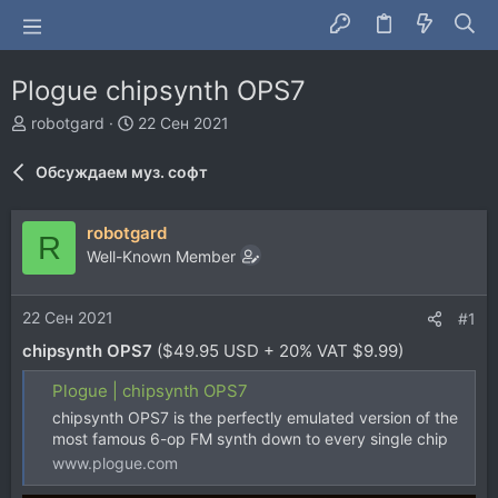
Plogue chipsynth OPS7
А
Д
robotgard
22 Сен 2021
в
а
т
т
Обсуждаем муз. софт
о
а
р
н
т
а
robotgard
R
е
ч
Well-Known Member
м
а
ы
л
а
22 Сен 2021
#1
chipsynth OPS7
($49.95 USD + 20% VAT $9.99)
Plogue | chipsynth OPS7
chipsynth OPS7 is the perfectly emulated version of the
most famous 6-op FM synth down to every single chip
www.plogue.com