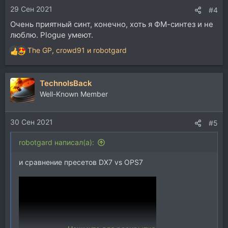
29 Сен 2021
:
#4
Очень приятный синт, конечно, хоть я ФМ-синтез и не
люблю. Plogue умеют.
The GP
,
crowd91
и
robotgard
Р
е
а
TechnoIsBack
к
ц
Well-Known Member
и
и
30 Сен 2021
:
#5
robotgard написал(а):
и сравнение пресетов DX7 vs OPS7