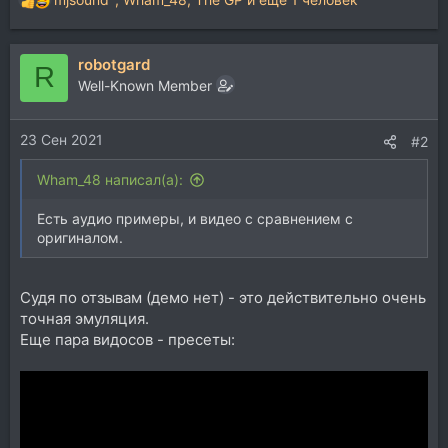
Р
е
а
robotgard
к
R
ц
Well-Known Member
и
и
23 Сен 2021
:
#2
Wham_48 написал(а):
Есть аудио примеры, и видео с сравнением с
оригиналом.
Судя по отзывам (демо нет) - это действительно очень
точная эмуляция.
Еще пара видосов - пресеты: