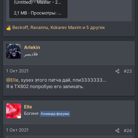
(Untitled) - Master - 2021-09-27.mp3
2,1 MB · Просмотры: 1.608
Beckoff
,
Ravannu
,
Kokarev Maxim
и 5 других
Р
е
а
Arlekin
к
ц
فلاديمير
и
и
1 Окт 2021
:
#23
@Elle
, sysex этого патча дай, пли3333333...
Я в ТХ802 попробую его запихать.
Elle
Богиня
Команда форума
1 Окт 2021
#24