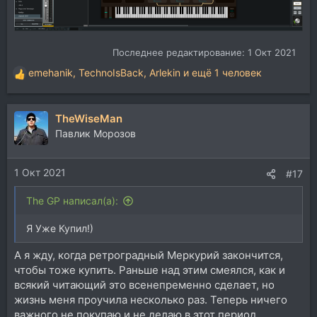
Последнее редактирование:
1 Окт 2021
emehanik
,
TechnoIsBack
,
Arlekin
и ещё 1 человек
Р
е
а
TheWiseMan
к
ц
Павлик Морозов
и
и
1 Окт 2021
:
#17
The GP написал(а):
Я Уже Купил!)
А я жду, когда ретроградный Меркурий закончится,
чтобы тоже купить. Раньше над этим смеялся, как и
всякий читающий это всенепременно сделает, но
жизнь меня проучила несколько раз. Теперь ничего
важного не покупаю и не делаю в этот период.