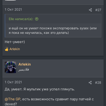
1 Окт 2021
#27
Elle написал(а):
и ещё он не умеет похоже экспортировать sysex (или
я пока не научилась, как это делать)
Нет-умеет)
Arlekin
Р
е
а
Arlekin
к
ц
فلاديمير
и
и
1 Окт 2021
:
#28
Да, умеет. Я мультик уже успел глянуть.
@The GP
, есть возможность сравнит пару патчей с
dexed?