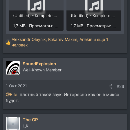
(Untitled) - Komplete Kontrol 1 - 2021-10-01-17-30-32.mp3
(Untitled) - Komplete Kontrol 2 - 2021-10-01-17-30-32.mp3
1,7 MB · Просмотры: 2.149
1,7 MB · Просмотры: 2.154
Aleksandr Oleynik
,
Kokarev Maxim
,
Arlekin
и ещё 1
Р
человек
е
а
к
SoundExplosion
ц
Well-Known Member
и
и
:
1 Окт 2021
#26
@Elle
, плотный такой звук. Интересно как он в миксе
будет.
The GP
ЦК