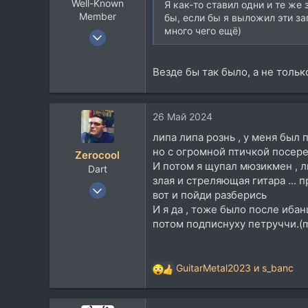
Well-Known
:
Я как-то ставил одни и те же
Member
бы, если бы я выложил эти за
много чего ещё)
13 Апр 2020
859
513
Везде бы так было, а не тольк
93
42
26 Май 2024
липа липа рознь , у меня был 
но с огромной птичкой посеред
Zerocool
И потом я щупал мюзикмен , лип
Dart
злая и стреляющая гитара ... п
18 Май 2003
вот и пойди разберись
36.526
И я да , тоже было после иба
37.785
потом подписнуху петруччи.(maj
113
48
GuitarMetal2023
и
s_banc
Р
Belgorod
е
а