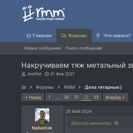
Главная
Форумы
Что нового?
Новые сообщения
Поиск сообщений
Накручиваем тяж метальный зв
А
Д
Jhetfild
21 Фев 2021
в
а
т
т
Форумы
RMM
Дела гитарные:)
о
а
р
н
1
…
20
21
22
23
Назад
Вперёд
т
а
е
ч
25 Май 2024
м
а
ы
л
Zerocool написал(а):
а
Nabastak