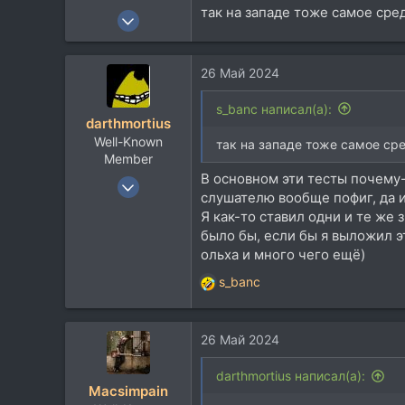
так на западе тоже самое сре
29 Сен 2021
831
538
26 Май 2024
93
36
s_banc написал(а):
darthmortius
vk.com
Well-Known
так на западе тоже самое сре
Member
В основном эти тесты почему-
27 Окт 2018
слушателю вообще пофиг, да и
3.078
Я как-то ставил одни и те же 
1.405
было бы, если бы я выложил э
113
ольха и много чего ещё)
s_banc
Р
е
а
26 Май 2024
к
ц
и
darthmortius написал(а):
Macsimpain
и