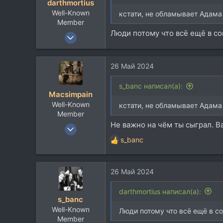
darthmortius
vk.com
Well-Known
кстати, не обламывает Адама 
Member
Люди потому что всё ещё в со
27 Окт 2018
3.078
1.405
26 Май 2024
113
s_banc написал(а):
Macsimpain
Well-Known
кстати, не обламывает Адама 
Member
Не важно на чём ты сыграл. В
13 Апр 2020
859
s_banc
Р
513
е
а
93
26 Май 2024
к
42
ц
и
darthmortius написал(а):
s_banc
и
Well-Known
:
Люди потому что всё ещё в со
Member