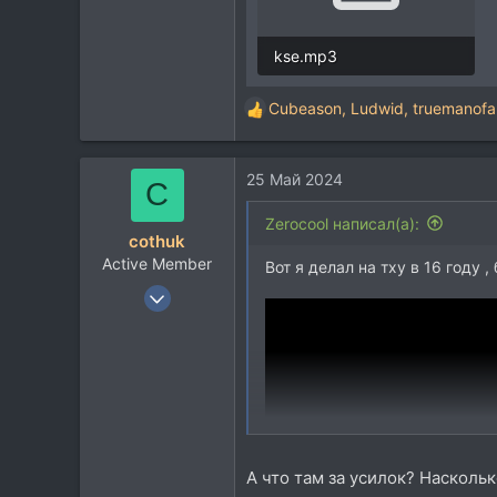
kse.mp3
2,5 MB · Просмотры: 4.559
Cubeason
,
Ludwid
,
truemanofa
Р
е
а
25 Май 2024
к
C
ц
и
Zerocool написал(а):
cothuk
и
Active Member
:
Вот я делал на тху в 16 году 
11 Апр 2021
130
65
28
38
А что там за усилок? Наскольк