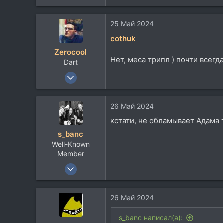
25 Май 2024
cothuk
Zerocool
Нет, меса трипл ) почти всегд
Dart
18 Май 2003
36.526
37.785
26 Май 2024
113
кстати, не обламывает Адама 
48
s_banc
Belgorod
Well-Known
Member
29 Сен 2021
831
538
26 Май 2024
93
36
s_banc написал(а):