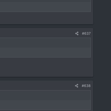
#637
#638