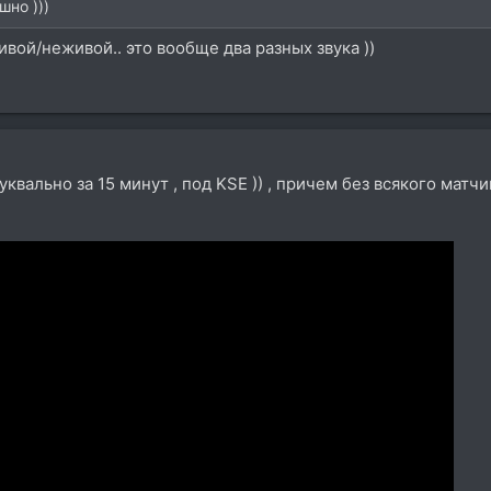
шно )))
вой/неживой.. это вообще два разных звука ))
 буквально за 15 минут , под KSE )) , причем без всякого матч