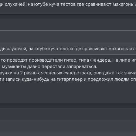
ди слухачей, на ютубе куча тестов где сравнивают махагонь 
ди слухачей, на ютубе куча тестов где сравнивают махагонь и 
то проводят производители гитар, типа Фендера. На липе игр
 музыканты давно перестали запариваться.
звучки на 2 разных ясеневых суперстрата, они даже так звуч
ти записи куда-нибудь на гитарплеер и предложил людям оп