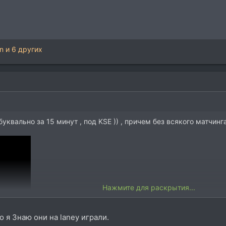
n
и 6 других
, буквально за 15 минут , под KSE )) , причем без всякого матчин
Нажмите для раскрытия...
о я Знаю они на laney играли.