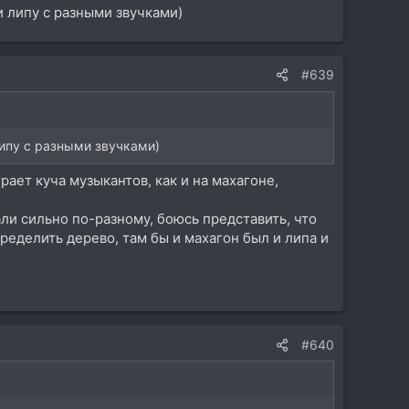
и липу с разными звучками)
#639
липу с разными звучками)
ает куча музыкантов, как и на махагоне,
али сильно по-разному, боюсь представить, что
ределить дерево, там бы и махагон был и липа и
#640