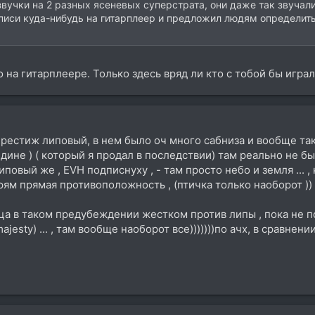
 звучки на 2 разных ясеневых суперстрата, они даже так звучал
писи куда-нибудь на гитарплеер и предложил людям определить 
о на гитарплеере. Только здесь вряд ли кто с тобой бы играл
престиж липовый, в нем было оч много сабниза и вообще така
ине ) ( который я продал в последствии) там реально не бы
овый же , EVH подписнуху , - там просто небо и земля ... , 
рям прямая противоположность , (птичка только наоборот )) -
нца в таком предубеждении жестком против липы , пока не
esty) ... , там вообще наоборот все)))))))по ачх, в сравнен