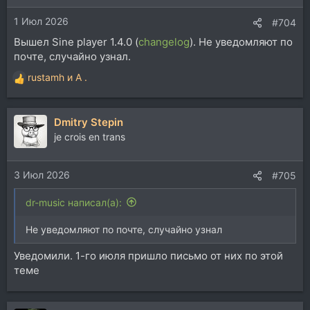
и
1 Июл 2026
:
#704
Вышел Sine player 1.4.0 (
changelog
). Не уведомляют по
почте, случайно узнал.
rustamh
и
A .
Р
е
а
Dmitry Stepin
к
ц
je crois en trans
и
и
3 Июл 2026
:
#705
dr-music написал(а):
Не уведомляют по почте, случайно узнал
Уведомили. 1-го июля пришло письмо от них по этой
теме