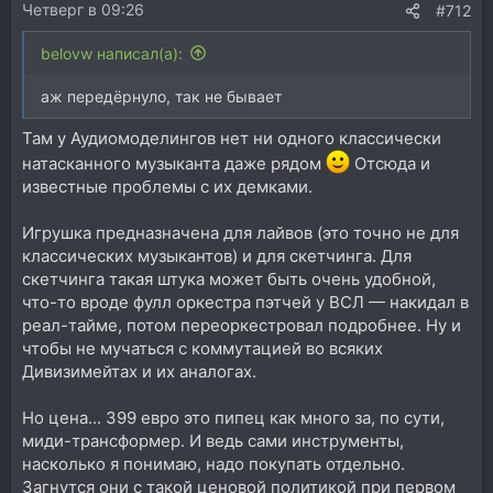
Четверг в 09:26
#712
belovw написал(а):
аж передёрнуло, так не бывает
Там у Аудиомоделингов нет ни одного классически
натасканного музыканта даже рядом
Отсюда и
известные проблемы с их демками.
Игрушка предназначена для лайвов (это точно не для
классических музыкантов) и для скетчинга. Для
скетчинга такая штука может быть очень удобной,
что-то вроде фулл оркестра пэтчей у ВСЛ — накидал в
реал-тайме, потом переоркестровал подробнее. Ну и
чтобы не мучаться с коммутацией во всяких
Дивизимейтах и их аналогах.
Но цена... 399 евро это пипец как много за, по сути,
миди-трансформер. И ведь сами инструменты,
насколько я понимаю, надо покупать отдельно.
Загнутся они с такой ценовой политикой при первом