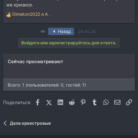
же кризисе.
Dimakon2022
и
A .
Р
е
а
First
Назад
24 из 24
к
ц
Войдите или зарегистрируйтесь для ответа.
и
и
:
Сейчас просматривают
Всего: 1 (пользователей: 0, гостей: 1)
Facebook
X (Twitter)
LinkedIn
Reddit
Pinterest
Tumblr
WhatsApp
Электр
Сс
Поделиться:
Дела оркестровые