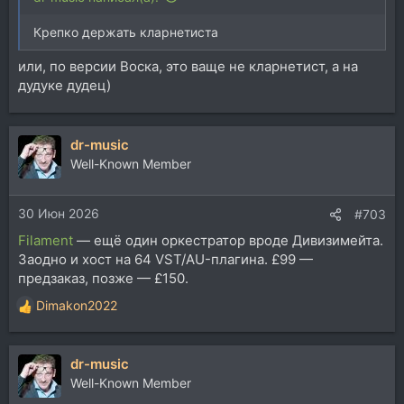
Крепко держать кларнетиста
или, по версии Воска, это ваще не кларнетист, а на
дудуке дудец)
dr-music
Well-Known Member
30 Июн 2026
#703
Filament
— ещё один оркестратор вроде Дивизимейта.
Заодно и хост на 64 VST/AU-плагина. £99 —
предзаказ, позже — £150.
Dimakon2022
Р
е
а
dr-music
к
ц
Well-Known Member
и