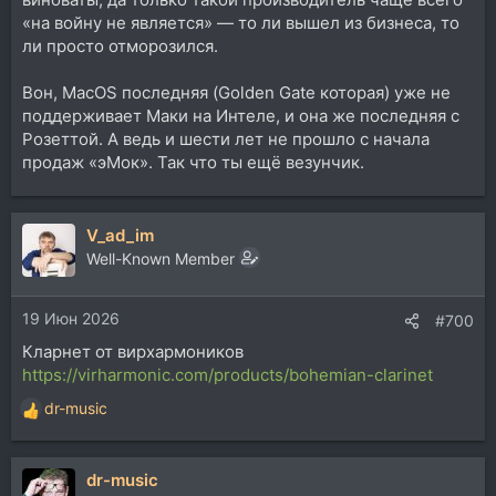
«на войну не является» — то ли вышел из бизнеса, то
ли просто отморозился.
Вон, MacOS последняя (Golden Gate которая) уже не
поддерживает Маки на Интеле, и она же последняя с
Розеттой. А ведь и шести лет не прошло с начала
продаж «эМок». Так что ты ещё везунчик.
V_ad_im
Well-Known Member
19 Июн 2026
#700
Кларнет от вирхармоников
https://virharmonic.com/products/bohemian-clarinet
dr-music
Р
е
а
dr-music
к