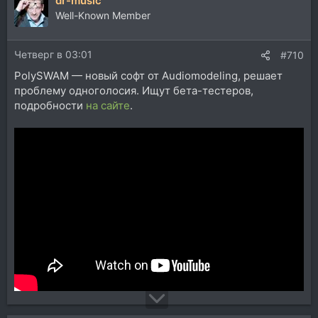
dr-music
Well-Known Member
Четверг в 03:01
#710
PolySWAM — новый софт от Audiomodeling, решает
проблему одноголосия. Ищут бета-тестеров,
подробности
на сайте
.