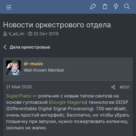
Новости оркестрового отдела
А
Д
V_ad_im
22 Окт 2019
в
а
т
т
Дела оркестровые
о
а
р
н
т
а
dr-music
е
ч
Well-Known Member
м
а
ы
л
а
21 Май 2026
#691
SuperPiano
— рояльчик с новым типом синтеза на
основе гугловской (
Google Magenta
) технологии DDSP
(Differentiable Digital Signal Processing). 700 мегабайт,
очень простой интерфейс. Бесплатно, но чтобы убрать
плашечку при запуске, нужно пожертвовать копеечку,
сколько не жалко.