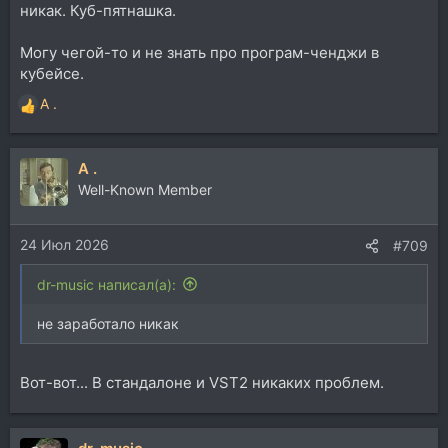
никак. Куб-пятнашка.
Могу чегой-то и не знать про програм-ченджи в
кубейсе.
A .
Р
е
а
A .
к
ц
Well-Known Member
и
и
24 Июл 2026
:
#709
dr-music написал(а):
не заработало никак
Вот-вот... В стандалоне и VST2 никаких проблем.