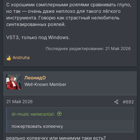
С хорошими сэмплерными роялями сравнивать глупо,
но так — очень даже неплохо для такого лёгкого
инструмента. Говорю как страстный нелюбитель
синтезированных роялей.
VST3, только под Windows.
Последнее редактирование:
21 Май 2026
Andruha
Р
е
а
ЛеонидО
к
ц
Well-Known Member
и
и
21 Май 2026
:
#692
dr-music написал(а):
пожертвовать копеечку
реально копеечку или минимум таки есть?