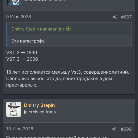
Записаться, что ли, в бета-тестеры Куба?
9 Июн 2026
#697
Dmitry Stepin написал(а):
Это катастрофа
VST 2 — 1999
VST 3 — 2008
18 лет исполняется малышу Vst3, совершеннолетний.
Сволочью вырос, это да, гонит предаков в дом
престарелых...
Dmitry Stepin
je crois en trans
10 Июн 2026
#698
Если они отказываются от вст2 ради чего-то