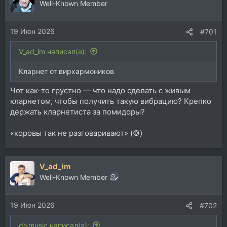
ц
Well-Known Member
и
и
19 Июн 2026
:
#701
V_ad_im написал(а):
Кларнет от вирхармоников
Чот как-то грустно — что надо сделать с живым
кларнетом, чтобы получить такую вибрацию? Крепко
держать кларнетиста за помидоры?
«коровы так не разговаривают» (©)
V_ad_im
Well-Known Member
19 Июн 2026
#702
dr-music написал(а):