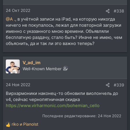
24 Окт 2022
#338
@A .
, в учётной записи на iPad, на которую никогда
ничего не покупалось, лежал для повторной загрузки
именно с указанного мною времени. Объявляли
бесплатную раздачу, стало быть? Иначе не имею, чем
объяснить, да и так ли это важно теперь?
V_ad_im
Well-Known Member
24 Ноя 2022
#339
Вирхармоники наконец-то обновили виолончель до
v4, сейчас чернопятничная скидка
https://www.virharmonic.com/bohemian_cello
Последнее редактирование:
24 Ноя 2022
riko
и
PianoIst
Р