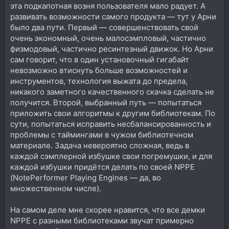
эта подкапотная возня пользователя мало радует. А
развивать возможности самого продукта — тут у Арни
было два пути. Первый — совершенствовать свой
очень экономный, очень малосэмпловый, частично
физмодовый, частично ресинтезный движок. Но Арни
сам говорит, что в один установочный гигабайт
невозможно втиснуть больше возможностей и
инструментов, технология выжата до предела,
никакого заметного качественного скачка сделать не
получится. Второй, выбранный путь — попытаться
приложить свои алгоритмы к другим библиотекам. По
сути, попытаться исправить несбалансированность и
проблемы с таймингами в чужом библиотечном
материале. Задача невероятно сложная, ведь в
каждой сэмплерной избушке свои погремушки, и для
каждой избушки придётся делать по своей NPPE
(NotePerformer Playing Engines — да, во
множественном числе).
На самом деле мне скорее нравится, что все демки
NPPE с разными библиотеками звучат примерно