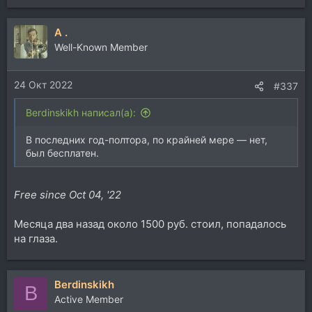
е
а
A .
к
ц
Well-Known Member
и
и
24 Окт 2022
:
#337
Berdinskikh написал(а):
В последних год-полтора, по крайней мере — нет,
был бесплатен.
Free since Oct 04, '22
Месяца два назад около 1500 руб. стоил, попадалось
на глаза.
Berdinskikh
B
Active Member