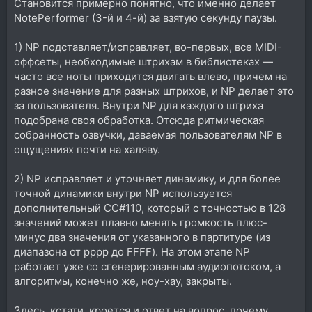
Становится примерно понятно, что именно делает
NotePerformer (3-й и 4-й) за взятую секунду паузы.
1) NP подставляет/исправляет, во-первых, все MIDI-
оффсеты, необходимые штрихам в библиотеках —
часто все ноты приходится двигать влево, причем на
разное значение для разных штрихов, и NP делает это
за пользователя. Внутри NP для каждого штриха
подобрана своя обработка. Отсюда ритмическая
собранность озвучки, даваемая пользователям NP в
ощущениях почти на халяву.
2) NP исправляет и уточняет динамику, и для более
точной динамики внутри NP используется
дополнительный СС#110, который с точностью в 128
значений может плавно менять громкость плюс-
минус два значения от указанного в партитуре (из
диапазона от pppp до FFFF). На этом этапе NP
работает уже со сгенерированным аудиопотоком, а
алгоритмы, конечно же, ноу-хау, закрыты.
Здесь, кстати, кроется и ответ на вопрос, почему