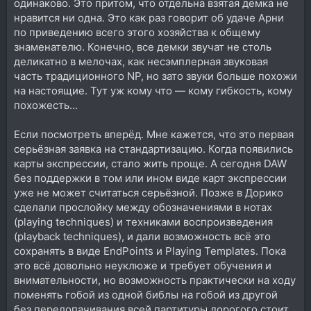
одинаково. Это притом, что отдельна взятая демка не
нравится ни одна. Это как раз говорит об удаче Арни
по приведению всего этого хозяйства к общему
знаменателю. Конечно, все демки звучат не столь
деликатно в мелочах, как несэмплерная звуковая
часть традиционного NP, но зато звуки больше похожи
на настоящие. Тут уж кому что — кому гибкость, кому
похожесть...
Если посмотреть вперёд. Мне кажется, что это первая
серьёзная заявка на стандартизацию. Когда появились
карты экспрессии, стало жить проще. А сегодня DAW
без поддержки в том или ином виде карт экспрессии
уже не может считаться серьёзной. Позже в Дорико
сделали прослойку между обозначениями в нотах
(playing techniques) и техниками воспроизведения
(playback techniques), и дали возможность всё это
сохранять в виде EndPoints и Playing Templates. Пока
это всё довольно неуклюже и требует обучения и
внимательности, но возможность практически на ходу
поменять гобой из одной библы на гобой из другой
без перелопачивания всей партитуры дорогого стоит.