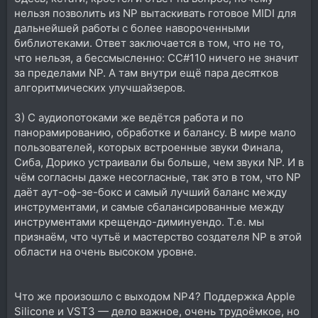
нельзя позволить из NP вытаскивать готовое MIDI для
дальнейшей работы с более навороченными
библиотеками. Ответ заключается в том, что не то,
что нельзя, а бессмысленно: CC#110 ничего не значит
за пределами NP. А там внутри ещё пара десятков
алгоритмических улучшайзеров.
3) С аудиопотоками же ведётся работа и по
панорамированию, обработке и балансу. В мире мало
пользователей, которых встроенные звуки Финала,
Сиба, Дорико устраивали бы больше, чем звуки NP. И в
чём согласны даже несогласные, так это в том, что NP
даёт аут-оф-зе-бокс и самый лучший баланс между
инструментами, и самые сбалансированные между
инструментами крещендо-диминуендо. Т.е. мы
признаём, что чутьё и мастерство создателя NP в этой
области на очень высоком уровне.
Что же произошло с выходом NP4? Поддержка Apple
Silicone и VST3 — дело важное, очень трудоёмкое, но