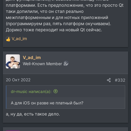
платформами. Есть предположение, что это просто Qt
таки допилили, что он стал реально
межплатформенным и для нотных приложений
(программируем раз, пять платформ окучиваем).
Дорико тоже переходит на новый Qt сейчас.
V_ad_im
Р
е
а
V_ad_im
к
ц
Well-Known Member
и
и
20 Окт 2022
:
#332
dr-music написал(а):
А для iOS он разве не платный был?
а, ну да, есть такое дело.