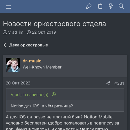
Новости оркестрового отдела
А
Д
V_ad_im
22 Окт 2019
в
а
т
т
Дела оркестровые
о
а
р
н
т
а
dr-music
е
ч
Well-Known Member
м
а
ы
л
а
20 Окт 2022
#331
V_ad_im написал(а):
Notion для iOS, в чём разница?
А для iOS он разве не платный был? Notion Mobile
условно бесплатен (добро пожаловать в подписку за
доп. функционалом), и совместим между пятью