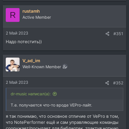
е
а
rustamh
к
R
ц
Active Member
и
и
2 Май 2023
:
#351
Надо потестить))
V_ad_im
Well-Known Member
2 Май 2023
#352
dr-music написал(а):
Т.е. получается что-то вроде VEPro-лайт.
я так понимаю, что основное отличие от VePro в том,
что NotePerformer ещё и сам управляющие команды
сооружает/посылает для библиотек, трактуя нотную