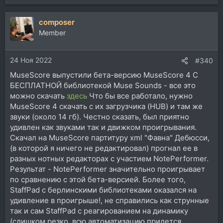
е
а
сomposer
к
ц
Member
и
и
24 Ноя 2022
:
#340
MuseScore выпустили бета-версию MuseScore 4 С
БЕСПЛАТНОЙ библиотекой Muse Sounds - все это
можно скачать
здесь
Что бы все работало, нужно
MuseScore 4 скачать с их загрузчика (HUB) и там же
звуки (около 14 гб). Честно сказать, был приятно
удивлен как звуками так и движком проигрывания.
Скачал на MuseScore партитуру xml "Фавна" Дебюсси,
(в которой я ничего не редактировал) прогнал ее в
разных нотных редакторах с участием NotePerformer.
Результат - NotePerformer значительно проигрывает
по сравнению с этой бета-версией. Более того,
StaffPad с берлинскими библиотеками оказался на
удивление в проигрыше!, не справились как струнные
так и сам StaffPad с реагированием на динамику
(слишком резко, всю автоматизацию придется