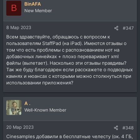
BinAFA
к
B
ц
New Member
и
и
8 Мар 2023
:
#347
Всем здравствуйте, обращаюсь с вопросом к
пользователям StaffPad (на iPad). Имеются отзывы о
том что есть проблемы с распознованием нот на
добавочных линейках + плохо переваривает xml
файлы (вылетает). Насколько эти отзывы правдивы?
Так же буду благодарен если расскажете о подводных
камнях и нюансах с которыми можно столкнуться при
использовании приложения?
A .
Well-Known Member
20 Мар 2023
#348
Cinesamples добавили в бесплатные челесту (ок. 4 ГБ,