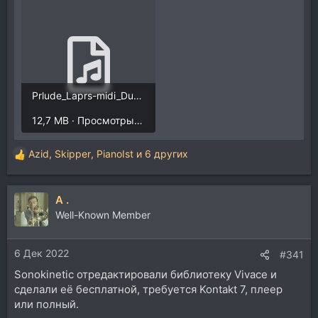
Prlude_Laprs-midi_Dun_Faune_L._86_Claude_Debussy (online-audio-converter.com).mp3
12,7 MB · Просмотры: 3.209
Azid
,
Skipper
,
PianoIst
и 6 других
Р
е
а
A .
к
ц
Well-Known Member
и
и
6 Дек 2022
:
#341
Sonokinetic отредактировали библиотеку Vivace и
сделали её бесплатной, требуется Kontakt 7, плеер
или полный.