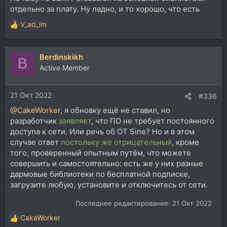
отдельно за плату. Ну ладно, и то хорошо, что есть
V_ad_im
Р
е
а
Berdinskikh
к
B
ц
Active Member
и
и
21 Окт 2022
:
#336
@CakeWorker
, я обновку ещё не ставил, но
разработчик
заявляет
, что ПО не требует постоянного
доступа к сети. Или речь об OT Sine? Но и в этом
случае ответ
постольку же отрицательный
, кроме
того, проверенный опытным путём, что можете
совершить и самостоятельно: есть же у них разные
дармовые библиотеки по бесплатной подписке,
загрузите любую, установите и отключитесь от сети.
Последнее редактирование:
21 Окт 2022
CakeWorker
Р