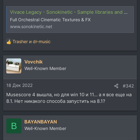
Vivace Legacy - Sonokinetic - Sample libraries and Virtual Instruments
Full Orchestral Cinematic Textures & FX
www.sonokinetic.net
Trasher
и
dr-music
Р
е
а
Vovchik
к
ц
Well-Known Member
и
и
18 Дек 2022
:
#342
Musescore 4 вышла, но для win 10 и 11… а я все еще на
8.1. Нет никакого способа запустить на 8.1?
BAYANBAYAN
B
Well-Known Member