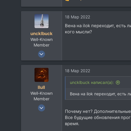
Р
2.406
е
а
113
18 Мар 2022
к
Moscow
ц
Вена на ilok переходит, есть
и
кого мысли?
uncklbuck
и
Well-Known
:
Member
18 Дек 2010
1.117
671
18 Мар 2022
113
50
uncklbuck написал(а):
llull
Москва
Well-Known
Вена на ilok переходит, есть
Member
9 Сен 2011
Почему нет? Дополнительные л
546
Все будущие обновления прогр
432
время.
63