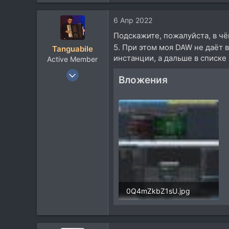
6 Апр 2022
Подскажите, пожалуйста, в чё
5. При этом моя DAW не даёт 
Tanguabile
инстанции, а дальше в списке 
Active Member
18 Янв 2018
Вложения
183
28
28
37
0Q4mZkbZ1sU.jpg
1 MB · Просмотры: 314