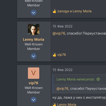
Well-Known
Member
4 Апр 2007
zanoga
и
Lenny Moria
Р
4.926
е
а
2.406
15 Фев 2022
к
113
ц
@vip76
, спасибо! Переустанов
и
Moscow
Lenny Moria
и
Well-Known
:
Member
29 Янв 2015
vip76
Р
299
е
а
305
15 Фев 2022
к
V
63
ц
и
Tokyo, Japan
Lenny Moria написал(а):
vip76
и
Well-Known
:
@vip76
, спасибо! Переустано
Member
ну да, лажа у них с инсталято
4 Апр 2007
4.926
Lenny Moria