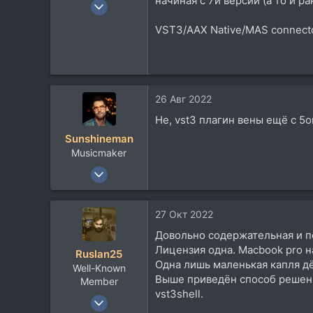
начиная с 7й версии (а то и ра
1 Ноя 2006
2.973
VST3/AAX Native/MAS connector 
2.404
113
50
26 Авг 2022
Не, vst3 плагин вены ещё с 5о
Sunshineman
Musicmaker
22 Июн 2005
1.780
832
27 Окт 2022
113
Довольно содержательная и п
47
Лицензия одна. Macbook pro н
Ruslan25
Москва — Севастополь
Одна лишь маленькая капля дёг
Well-Known
vk.com
Выше приведён способ решени
Member
vst3shell.
24 Дек 2019