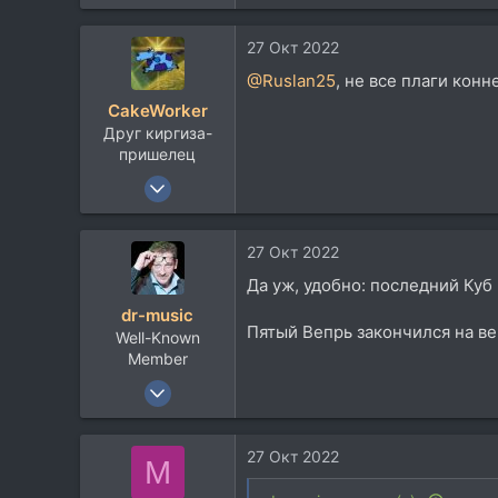
687
722
27 Окт 2022
93
@Ruslan25
, не все плаги кон
45
CakeWorker
Друг киргиза-
пришелец
10 Ноя 2002
11.232
5.947
27 Окт 2022
113
Да уж, удобно: последний Куб 
Севера
dr-music
Пятый Вепрь закончился на ве
Well-Known
Member
8 Апр 2007
3.373
6.835
27 Окт 2022
M
113