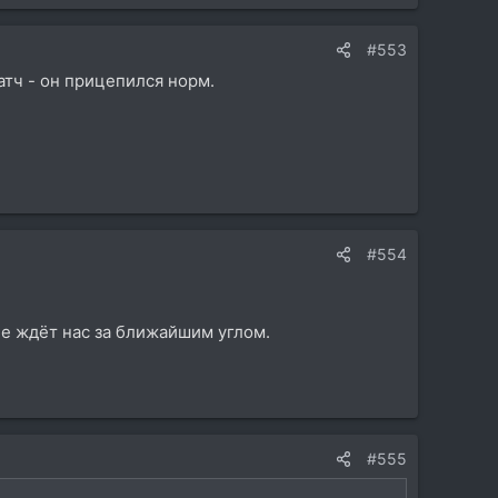
#553
атч - он прицепился норм.
#554
не ждёт нас за ближайшим углом.
#555