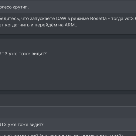
олесо крутит..
бедитесь, что запускаете DAW в режиме Rosetta - тогда vst3 
ет когда-нить и перейдём на ARM..
VST3 уже тоже видит?
VST3 уже тоже видит?