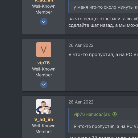
Well-Known
у меня что-то около минуты к
Member
на что венцы ответили: а вы у
1 Ноя 2006
сделайте шаг назад, а мы мож
2.973
2.404
113
26 Авг 2022
V
50
Я что-то пропустил, а на PC 
vip76
Well-Known
Member
4 Апр 2007
4.926
2.406
26 Авг 2022
113
Moscow
vip76 написал(а):
V_ad_im
Well-Known
Я что-то пропустил, а на PC 
Member