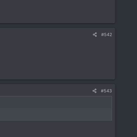
#542
#543