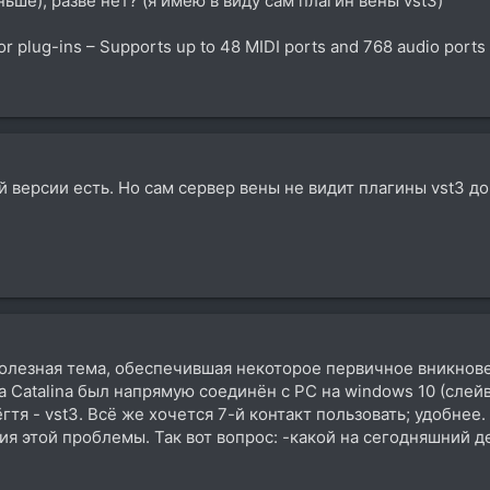
ньше), разве нет? (я имею в виду сам плагин вены vst3)
plug-ins – Supports up to 48 MIDI ports and 768 audio ports 
й версии есть. Но сам сервер вены не видит плагины vst3 до
олезная тема, обеспечившая некоторое первичное вникнове
а Catalina был напрямую соединён с PC на windows 10 (слейв
тя - vst3. Всё же хочется 7-й контакт пользовать; удобнее.
я этой проблемы. Так вот вопрос: -какой на сегодняшний 