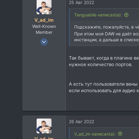
25 Авг 2022
Tanguabile написал(а):
V_ad_im
Well-Known
Подскажите, пожалуйста, в чё
Member
При этом моя DAW не даёт во
1 Ноя 2006
инстанции, а дальше в списке
2.973
2.404
Так бывает, когда в плагине 
113
нужное количество портов.
50
А есть тут пользователи вены 
если использовать для аудио к
26 Авг 2022
V_ad_im написал(а):
V_ad_im