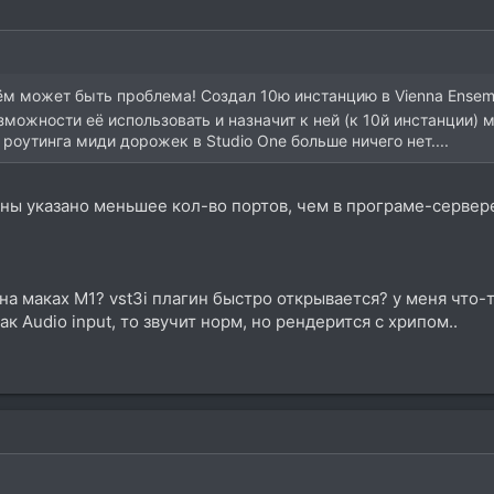
м может быть проблема! Создал 10ю инстанцию в Vienna Ensemble
зможности её использовать и назначит к ней (к 10й инстанции)
 роутинга миди дорожек в Studio One больше ничего нет....
вены указано меньшее кол-во портов, чем в програме-сервер
на маках M1? vst3i плагин быстро открывается? у меня что-т
ак Audio input, то звучит норм, но рендерится с хрипом..