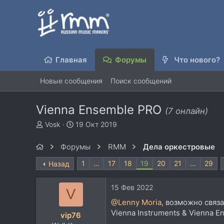
Главная
Форумы
Что нового?
Новые сообщения
Поиск сообщений
Vienna Ensemble PRO
(7 онлайн)
А
Д
Vosk
19 Окт 2019
в
а
т
т
Форумы
RMM
Дела оркестровые
о
а
р
н
1
…
17
18
19
20
21
…
29
Назад
т
а
е
ч
15 Фев 2022
м
а
V
ы
л
@Lenny Moria
, возможно связа
а
Vienna Instruments & Vienna E
vip76