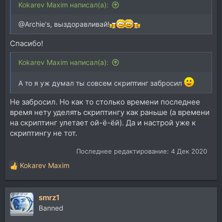
Kokarev Maxim написал(а):
@Archie's, выздоравливай!
Спасибо!
Kokarev Maxim написал(а):
А то я уж думал ты совсем скриптинг забросил
Не забросил. Но как то столько времени последнее
время нету уделять скриптингу как раньше (а времени
на скриптинг улетает ой-ё-ёй). Да и настрой уже к
скриптингу не тот.
Последнее редактирование:
4 Дек 2020
Kokarev Maxim
Р
е
а
smrz1
к
ц
Banned
и