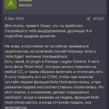
A
ц
Member
и
и
4 Дек 2020
:
#1.627
@Archchie, привет! Узнал, что ты приболел.
Скорейшего тебе выздоровления, дружище! А я
подсоблю щедрым донатом.
Не знаю, в состоянии ли ты сейчас заниматься
скриптингом, но на всякий случай попрошу, если у
тебя будет желание поковыряться.
Есть такой JS plugin в Рипере: Legato Control. У него
есть фича "Note Hold", которую можно повесить на
любой CC, и таким образом включать и отключать его.
Я хочу повесить его на CC64, чтобы при нажатии
сустэйн педали функция Note Hold включалась, а при
разжатии педали она соответственно отключалась. Но
этот плагин, к сожалению, делает совершенно
наоборот: когда я нажимаю на педаль, функция Note
Hold отключается, а когда отпускаю педаль, она
включается.