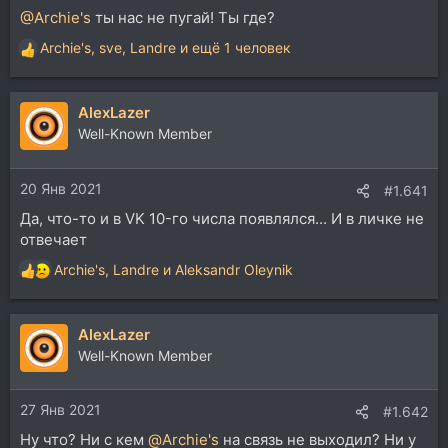
@Archie's
ты нас не пугай! Ты где?
Archie's
,
sve
,
Landre
и ещё 1 человек
Р
е
а
AlexLazer
к
ц
Well-Known Member
и
и
20 Янв 2021
:
#1.641
Да, что-то и в VK 10-го числа появлялся... И в личке не
отвечает
Archie's
,
Landre
и
Aleksandr Oleynik
Р
е
а
AlexLazer
к
ц
Well-Known Member
и
и
27 Янв 2021
:
#1.642
Ну что? Ни с кем
@Archie's
на связь не выходил? Ни у