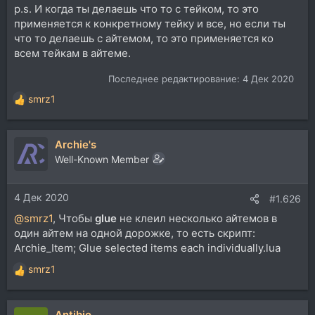
p.s. И когда ты делаешь что то с тейком, то это
применяется к конкретному тейку и все, но если ты
что то делаешь с айтемом, то это применяется ко
всем тейкам в айтеме.
Последнее редактирование:
4 Дек 2020
smrz1
Р
е
а
Archie's
к
ц
Well-Known Member
и
и
4 Дек 2020
:
#1.626
@smrz1
, Чтобы
glue
не клеил несколько айтемов в
один айтем на одной дорожке, то есть скрипт:
Archie_Item; Glue selected items each individually.lua
smrz1
Р
е
а
Antibio
к