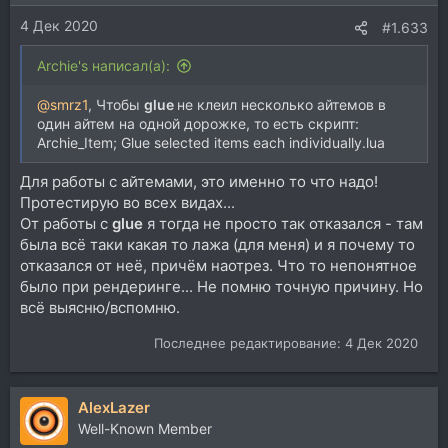
и
4 Дек 2020
:
#1.633
Archie's написал(а):
@smrz1
, Чтобы
glue
не клеил несколько айтемов в
один айтем на одной дорожке, то есть скрипт:
Archie_Item; Glue selected items each individually.lua
Для работы с айтемами, это именно то что надо!
Протестирую во всех видах...
От работы с
glue
я тогда не просто так отказался - там
была всё таки какая то лажа (для меня) и я почему то
отказался от неё, причём наотрез. Что то непонятное
было при рендеринге... Не помню точную причину. Но
всё выясню/вспомню.
Последнее редактирование:
4 Дек 2020
AlexLazer
Well-Known Member