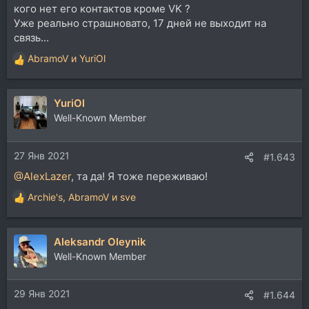
кого нет его контактов кроме VK ?
Уже реально страшновато, 17 дней не выходит на
связь...
AbramoV
и
YuriOl
Р
е
а
YuriOl
к
ц
Well-Known Member
и
и
27 Янв 2021
:
#1.643
@AlexLazer
, та да! Я тоже переживаю!
Archie's
,
AbramoV
и
sve
Р
е
а
Aleksandr Oleynik
к
ц
Well-Known Member
и
и
29 Янв 2021
:
#1.644