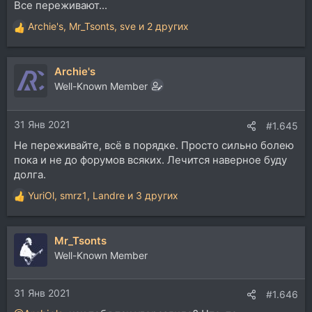
Все переживают...
Archie's
,
Mr_Tsonts
,
sve
и 2 других
Р
е
а
Archie's
к
ц
Well-Known Member
и
и
31 Янв 2021
:
#1.645
Не переживайте, всё в порядке. Просто сильно болею
пока и не до форумов всяких. Лечится наверное буду
долга.
YuriOl
,
smrz1
,
Landre
и 3 других
Р
е
а
Mr_Tsonts
к
ц
Well-Known Member
и
и
31 Янв 2021
:
#1.646