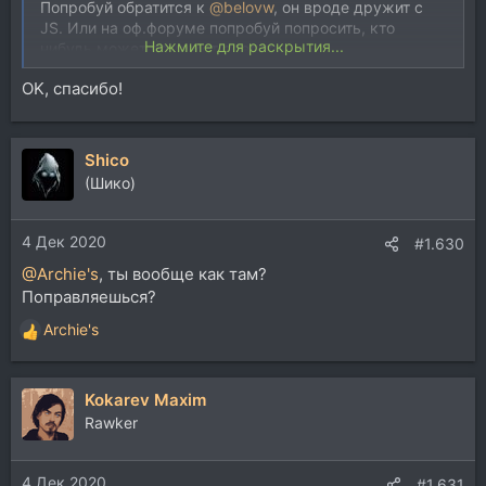
Попробуй обратится к
@belovw
, он вроде дружит с
JS. Или на оф.форуме попробуй попросить, кто
Нажмите для раскрытия...
нибудь может поможет сделать.
OK, cпасибо!
Shico
(Шико)
4 Дек 2020
#1.630
@Archie's
, ты вообще как там?
Поправляешься?
Archie's
Р
е
а
Kokarev Maxim
к
ц
Rawker
и
и
4 Дек 2020
:
#1.631