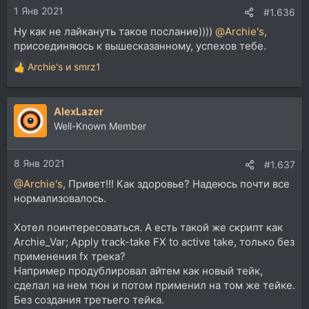
1 Янв 2021
:
#1.636
Ну как не лайкануть такое послание))))
@Archie's
,
присоединяюсь к вышесказанному, успехов тебе.
Archie's
и
smrz1
Р
е
а
AlexLazer
к
ц
Well-Known Member
и
и
8 Янв 2021
:
#1.637
@Archie's
, Привет!!! Как здоровье? Надеюсь почти все
нормализовалось.
Хотел поинтересоваться. А есть такой же скрипт как
Archie_Var; Apply track-take FX to active take, только без
применения fx трека?
Например продублировал айтем как новый тейк,
сделал на нем тюн и потом применил на том же тейке.
Без создания третьего тейка.