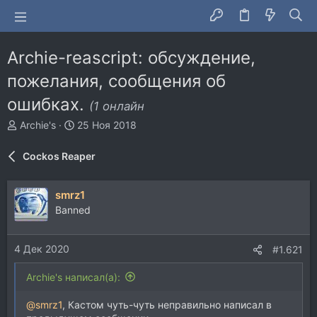
Archie-reascript: обсуждение,
пожелания, сообщения об
ошибках.
(1 онлайн
А
Д
Archie's
25 Ноя 2018
в
а
т
т
Cockos Reaper
о
а
р
н
т
а
smrz1
е
ч
Banned
м
а
ы
л
а
4 Дек 2020
#1.621
Archie's написал(а):
@smrz1
, Кастом чуть-чуть неправильно написал в