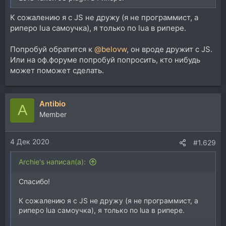
К сожалению я с JS не дружу (я не программист, а
риперо lua самоучка), я только по lua в рипере.
Попробуй обратится к
@belovw
, он вроде дружит с JS.
Или на оф.форуме попробуй попросить, кто нибудь
может поможет сделать.
Antibio
A
Member
4 Дек 2020
#1.629
Archie's написал(а):
Спасибо!
К сожалению я с JS не дружу (я не программист, а
риперо lua самоучка), я только по lua в рипере.