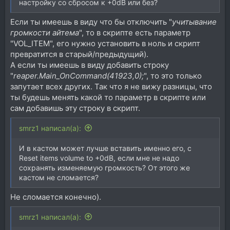
настройку со сбросом к +0dB или без?
Если ты имеешь в виду что бы отключить "
учитывание
громкости айтема
", то в скрипте есть параметр
"VOL_ITEM", его нужно установить в ноль и скрипт
превратится в старый/предыдущий).
А если ты имеешь в виду добавить строку
"
reaper.Main_OnCommand(41923,0);
", то это только
запутает всех других. Так что я не вижу разницы, что
ты будешь менять какой то параметр в скрипте или
сам добавишь эту строку в скрипт.
smrz1 написал(а):
И в кастом может лучше вставить именно его, с
Reset items volume to +0dB, если мне не надо
сохранять изменяемую громкость? От этого же
кастом не сломается?
Не сломается конечно).
smrz1 написал(а):