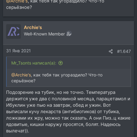
@Archie's
, как тебя так угораздило? Что-то
серьёзное?
Archie's
Well-Known Member
31 Янв 2021
#1.647
Mr_Tsonts написал(а):
@Archie's
, как тебя так угораздило? Что-то
серьёзное?
Подозрение на тубик, но не точно. Температура
держится уже два с половиной месяца, парацетамол и
Ибуклин уже пью на завтрак, обед и ужин. Вот
выписали кучу лекарств (антибиотиков) от тубика,
ложками их жру, можно так сказать. А они Пиз..ц какие
ядовитые, кишки наружу просятся, болят. Надеюсь
вылечат)).