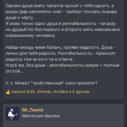
Однако душа (мать таланта) просит с тебя одного, а
разум (дар непонятно чей) - требует послать позывы
души к чёрту.
Я знаю точно одно: душа и рентабельность - ни разу
не друзья! Но без первого и второго жить невозможно
нормальному человеку.
Найди между ними баланс, прояви мудрость. Душа -
лично для тебя радость. Рентабельность - приносит
радость тем за кого ты в ответе.
И всё же, без души - рентабельность+разум = полный
отстой...
п. с. Может "тройственный" союз прокатит?
nazarol-jk35
,
Antonio
,
Archie's
и 5 других
Р
е
а
Mr_Tsonts
к
ц
Well-Known Member
и
и