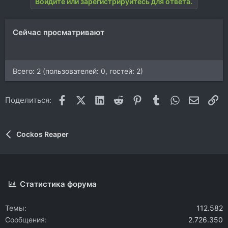
Войдите или зарегистрируйтесь для ответа.
и
и
:
Сейчас просматривают
Всего: 2 (пользователей: 0, гостей: 2)
Facebook
X (Twitter)
LinkedIn
Reddit
Pinterest
Tumblr
WhatsApp
Электр
Сс
Поделиться:
Cockos Reaper
Статистика форума
Темы
112.582
Сообщения
2.726.350