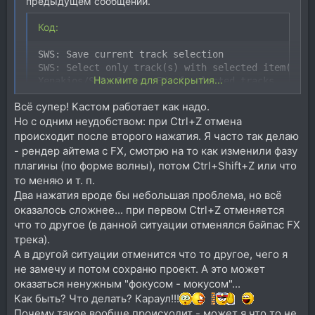
предыдущем сообщении.
Код:
SWS: Save current track selection

SWS: Select only track(s) with selected item(s)

Нажмите для раскрытия...
Xenakios/SWS: Bypass FX of selected tracks

Archie_Var; Apply track-take FX to active take.lua
Всё супер! Кастом работает как надо.
Xenakios/SWS: Unbypass FX of selected tracks

Но с одним неудобством: при Ctrl+Z отмена
SWS: Restore saved track selection
происходит после второго нажатия. Я часто так делаю
- рендер айтема с FX, смотрю на то как изменили фазу
плагины (по форме волны), потом Ctrl+Shift+Z или что
то меняю и т. п.
Два нажатия вроде бы небольшая проблема, но всё
оказалось сложнее... при первом Ctrl+Z отменяется
что то другое (в данной ситуации отменялся байпас FX
трека).
А в другой ситуации отменится что то другое, чего я
не замечу и потом сохраню проект. А это может
оказаться ненужным "фокусом - мокусом"...
Как быть? Что делать? Караул!!!
Почему такое вообще происходит - может я что то не