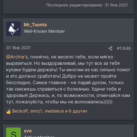
Последнее редактирование:
31 Янв 2021
Mr_Tsonts
Well-Known Member
31 Янв 2021
#1.648
@Archie's
, понятно, не весело тебе, если мягко
выразиться. Но выздоравливай, мы тут все за тебя
кулаки будем держать! Ты многим из нас сильно помог
и это должно сработать! Добро не может пройти
бесследно. Самое главное - не падай духом, только
так сможешь справиться с болезнью. Удачи тебе и
здоровья! Держись, и, по возможности, отмечайся нам
тут, пожалуйста, чтобы мы не волновались))))))
Beckoff
,
smrz1
,
mediakos
и 6 других
Р
е
а
sve
к
S
ц