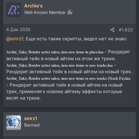
Archie's
Well-Known Member
4 Дек 2020
#1.623
@smrz1
, Еще есть такие скрипты, видел нет не знаю:
- Рендерит
Archie_Take; Render active takes, into new items in place.lua
активный тейк в новый айтем на этом же треке.
-
Archie_Take; Render active takes, into new items to new tracks.lua
Рендерит активный тейк в новый айтем на новый трек.
Archie_Take; Render active takes, into new items to new tracks (Track Fx).lua
- Рендерит активный тейк в новый айтем на новый
трек, применяя к новому айтему эффекты которые
весят на треке.
smrz1
Banned