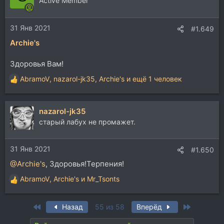
Active Member
и
и
31 Янв 2021
:
#1.649
Archie's
Здоровья Вам!
AbramoV
,
nazarol-jk35
,
Archie's
и ещё 1 человек
Р
е
а
nazarol-jk35
к
ц
старый лабух не промажет.
и
и
31 Янв 2021
:
#1.650
@Archie's
, Здоровья!Терпения!
AbramoV
,
Archie's
и
Mr_Tsonts
Р
е
а
First
Last
Назад
55 из 58
Вперёд
к
ц