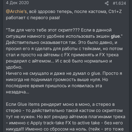
4 Дек 2020
#1.624
@Archie's
, всё здорово теперь, после кастома, Ctrl+Z
работает с первого раза!
"Так для чего тебе этот скрипт??? Если в данной
ситуации намного удобнее использовать экшен
glue
."
Действительно оказывается так. Это было давно, и
просил его я сделать для работы с тейками, но потом
стал и просто на айтемы с FX применять и FX трека
рендерил с айтемом... И с всё было нормально и
удобно.
Ничего не смущало и даже не думал о glue. Просто я
никогда не поднимал громкость выше нуля. Но
последнее время пришлось и появилась эта
незадача...
Если Glue items рендерит моно в моно, а стерео в
стерео - то действительно такой кастом со скриптом
тут не нужен. Но вот рендер айтемов плагинами трека
- именно с Apply track-take FX to active take - без него
никуда!!! Именно со сбросом на ноль. (тейк - это тоже