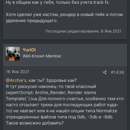
Ну в общем как у тебя, только без учета track fx.
Хотя сделал уже кастом, рендер в новый тейк и потом
удаление предыдущего.
Последнее редактирование:
8 Янв 2021
YuriOl
Well-Known Member
16 Янв 2021
#1.638
@Archie's
, как ты? Здоровье как?
Я тут раскусил наконец-то твой классный
скриптScript: Archie_Render; Render stems
Template(`).lua Для полного счастья, особенно тем кто
часто отсылает треки для последующих работ куда-
то) не хватает или я не нашёл опции типа Normalize
отрендеренных файлов типа под 0db, -3db и -6db.
Такое возможно добавить?