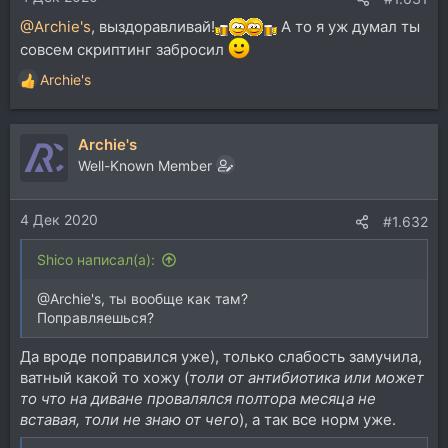
@Archie's
, выздоравливай!
А то я уж думал ты
совсем скриптинг забросил
Archie's
Р
е
а
Archie's
к
ц
Well-Known Member
и
и
4 Дек 2020
:
#1.632
Shico написал(а):
@Archie's, ты вообще как там?
Поправляешься?
Да вроде поправился уже), только слабость замучила,
ватный какой то хожу (
толи от антибиотика или может
то что на диване провалялся полтора месяца не
вставая, толи не знаю от чего
), а так все норм уже.