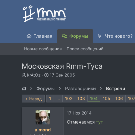
Главная
Форумы
Что нового?
Новые сообщения
Поиск сообщений
Московская Rmm-Туса
А
Д
krAtOz
17 Сен 2005
в
а
т
т
Форумы
Разговорчики
Встречи
о
а
р
н
1
…
102
103
104
105
106
10
Назад
т
а
е
ч
17 Ноя 2014
м
а
ы
л
Отмечаемся
тут
а
almond