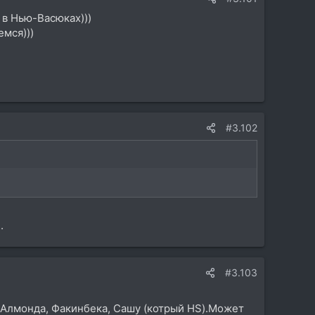
 в Нью-Васюках)))
емся)))
#3.102
.
#3.103
 Алмонда, Факинбека, Сашу (котрый HS).Может