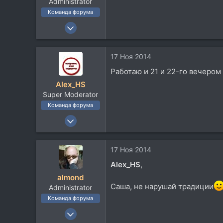
Administrator
Команда форума
22 Окт 2003
2.400
2.772
17 Ноя 2014
113
Работаю и 21 и 22-го вечером 
62
Alex_HS
Moscow
Super Moderator
Команда форума
19 Ноя 2002
21.717
33.735
17 Ноя 2014
113
Alex_HS
,
59
almond
Москва
Саша, не нарушай традиции
Administrator
Команда форума
22 Окт 2003