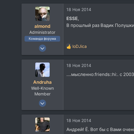
206
18 Ноя 2014
0
ESSE
,
64
В прошлый раз Вадик Полушкин
almond
Моscow
Administrator
Посетить сайт
Команда форума
22 Окт 2003
loDJica
Р
2.400
е
а
2.772
18 Ноя 2014
к
113
ц
....мысленно:friends::hi:. с 2003 
и
62
Andruha
и
Moscow
Well-Known
:
Member
24 Окт 2005
4.747
3.502
18 Ноя 2014
113
Андрей! Ё. Вот бы с Вами очен
66