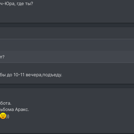
ч-Юра, где ты?
т?
бы до 10-11 вечера,подъеду.
абота.
льбома Аракс.
))