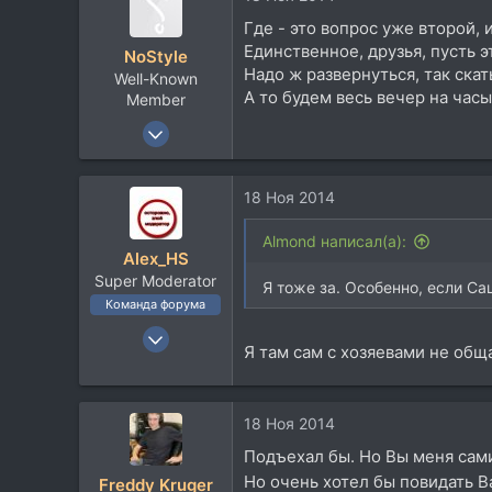
113
Где - это вопрос уже второй, 
62
Единственное, друзья, пусть э
NoStyle
Moscow
Надо ж развернуться, так скат
Well-Known
А то будем весь вечер на час
Member
13 Окт 2010
1.534
1.290
18 Ноя 2014
113
Подмосковье
Almond написал(а):
Alex_HS
akarenin.com
Super Moderator
Я тоже за. Особенно, если Са
Команда форума
19 Ноя 2002
Я там сам с хозяевами не обща
21.717
33.735
113
18 Ноя 2014
59
Подъехал бы. Но Вы меня сами
Москва
Но очень хотел бы повидать В
Freddy Kruger