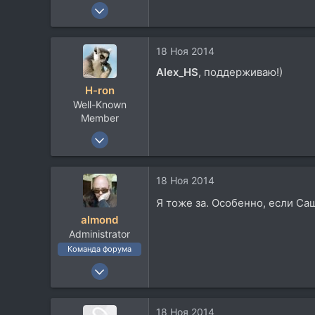
29 Сен 2006
678
505
18 Ноя 2014
93
Alex_HS
, поддерживаю!)
62
H-ron
дер. Зюзино
Well-Known
soundcloud.com
Member
13 Апр 2011
7.767
5.822
18 Ноя 2014
113
Я тоже за. Особенно, если Саш
60
almond
Москва
Administrator
Команда форума
22 Окт 2003
2.400
2.772
18 Ноя 2014