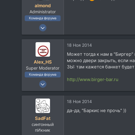
60
almond
Тверь-Житомир-Балхаш-Коломна-Подольск
Administrator
soundcloud.com
Команда форума
22 Окт 2003
2.400
2.772
18 Ноя 2014
113
Может тогда к нам в "Биргер"
62
можно двери закрыть, если наш
Alex_HS
Moscow
ЗЫ: там кажется банкет будет 
Super Moderator
Команда форума
http://www.birger-bar.ru
19 Ноя 2002
21.717
33.735
18 Ноя 2014
113
да-да, "Баркис не прочь" ))
59
SadFat
Москва
синтонный
пИкник