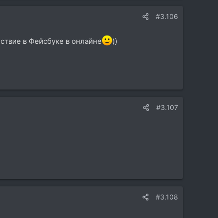
#3.106
ествие в Фейсбуке в онлайне
))
#3.107
#3.108