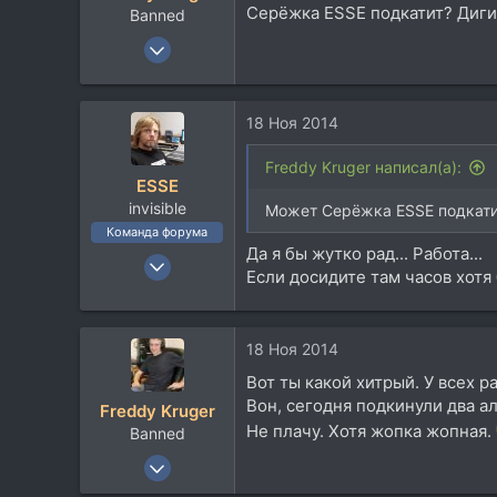
Серёжка ESSE подкатит? Диги
Banned
9 Мар 2006
2.636
206
18 Ноя 2014
0
64
Freddy Kruger написал(а):
ESSE
Моscow
invisible
Может Серёжка ESSE подкати
Посетить сайт
Команда форума
Да я бы жутко рад... Работа...
23 Сен 2006
Если досидите там часов хотя 
9.093
14.171
113
18 Ноя 2014
58
Вот ты какой хитрый. У всех р
Москвы
Вон, сегодня подкинули два а
Freddy Kruger
Не плачу. Хотя жопка жопная.
Banned
9 Мар 2006
2.636