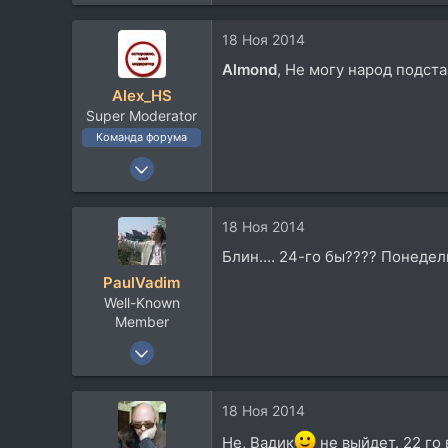
2.400
2.772
18 Ноя 2014
113
Almond
, Не могу народ подста
62
Alex_HS
Moscow
Super Moderator
Команда форума
19 Ноя 2002
21.717
33.735
18 Ноя 2014
113
Блин.... 24-го бы???? Понедел
59
PaulVadim
Москва
Well-Known
Member
31 Авг 2003
1.997
378
18 Ноя 2014
83
Не, Вадик
не выйдет. 22 го 