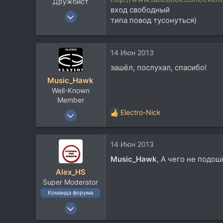
Дружбист
soundcloud.com
вход свободный
23 Июн 2005
типа повод тусонуться)
5.431
964
113
14 Июн 2013
54
зашёл, послухал, спасибо!
Москва, улица Дружбы
Music_Hawk
Well-Known
soundcloud.com
Member
24 Май 2009
Electro-Nick
Р
9.682
е
а
4.879
14 Июн 2013
к
113
ц
Music_Hawk
, А чего не подош
и
Ближнее Надмосковье
Alex_HS
и
www.elationmiclab.com
Super Moderator
:
Команда форума
19 Ноя 2002
21.717