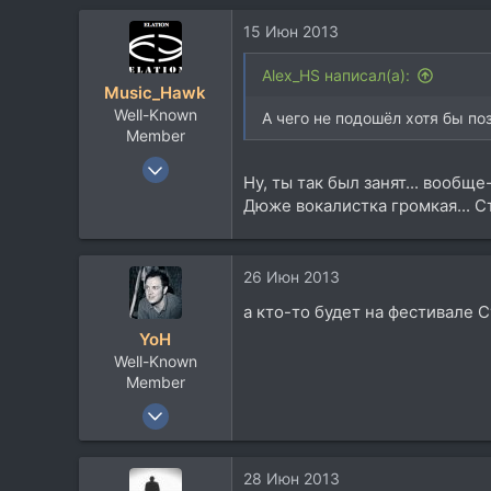
33.736
15 Июн 2013
113
59
Alex_HS написал(а):
Music_Hawk
Москва
Well-Known
А чего не подошёл хотя бы по
Member
24 Май 2009
Ну, ты так был занят... вообщ
9.682
Дюже вокалистка громкая... С
4.879
113
Ближнее Надмосковье
26 Июн 2013
www.elationmiclab.com
а кто-то будет на фестивале 
YoH
Well-Known
Member
26 Июн 2005
4.523
1.260
28 Июн 2013