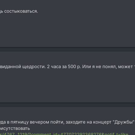
дь состыковаться.
иданной щедрости. 2 часа за 500 р. Или я не понял, может 
уда в пятницу вечером пойти, заходите на концерт "Дружбы"
исутствовать
ts/4767...1219/?comment_id=477072292368276&notif_t=like