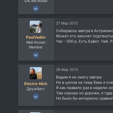
SALAM studio
3 Фев 2012
4.123
5.596
27 Мар 2013
113
Собираюсь завтра в Астраханс
60
Может кто захочет подтянуть
PaulVadim
Тверь, Россия
Час - 500 р. Есть буфет. Чай.
Well-Known
Member
31 Авг 2003
1.997
378
28 Мар 2013
83
Вадим я не смогу завтра
60
Но в целом на тему бань я оче
Electro-Nick
Тверь-Житомир-Балхаш-Коломна-Подольск
Я как правило раз в неделю х
Дружбист
soundcloud.com
Там хорошо но дороже, я туда
23 Июн 2005
Но было бы интересно сравни
5.431
964