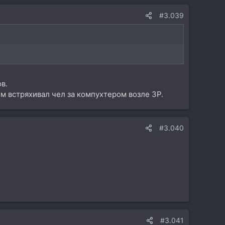
#3.039
в.
ом встряхивал чел за компухтером возле ЗР.
#3.040
#3.041