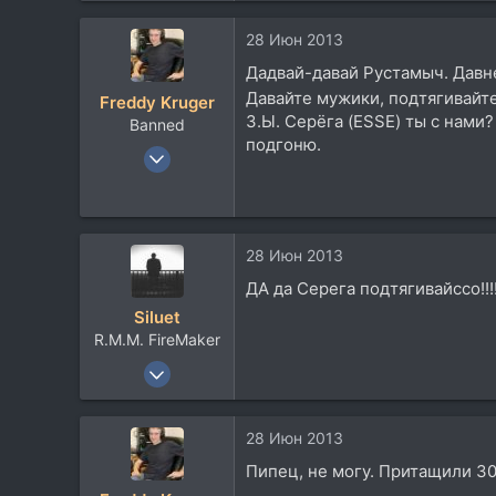
157
28 Июн 2013
63
Дадвай-давай Рустамыч. Давне
41
Давайте мужики, подтягивайт
Freddy Kruger
Москва
З.Ы. Серёга (ESSE) ты с нами
Banned
Посетить сайт
подгоню.
9 Мар 2006
2.636
206
0
28 Июн 2013
64
ДА да Серега подтягивайссо!!!!
Моscow
Siluet
Посетить сайт
R.M.M. FireMaker
7 Фев 2005
1.179
157
28 Июн 2013
63
Пипец, не могу. Притащили 30
41