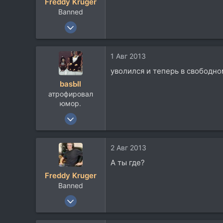
Freddy Kruger
Москва
Banned
Посетить сайт
9 Мар 2006
2.636
206
1 Авг 2013
0
уволился и теперь в свободно
64
basЫl
Моscow
атрофировал
Посетить сайт
юмор.
5 Янв 2004
7.621
5.547
2 Авг 2013
113
А ты где?
Freddy Kruger
Banned
9 Мар 2006
2.636