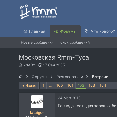
Главная
Форумы
Что нового?
Новые сообщения
Поиск сообщений
Московская Rmm-Туса
А
Д
krAtOz
17 Сен 2005
в
а
т
т
Форумы
Разговорчики
Встречи
о
а
р
н
1
…
100
101
102
103
104
…
Назад
т
а
е
ч
24 Мар 2013
м
а
ы
л
Господа , есть два хороших би
а
lalaigor