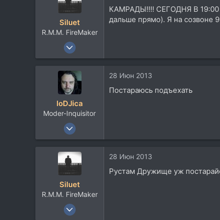
113
КАМРАДЫ!!!! СЕГОДНЯ В 19:00
44
дальше прямо). Я на созвоне 9
Siluet
Tel-Aviv
R.M.M. FireMaker
www.waves.com
7 Фев 2005
1.179
157
28 Июн 2013
63
Постараюсь подъехать
41
loDJica
Москва
Moder-Inquisitor
Посетить сайт
16 Янв 2003
5.055
913
28 Июн 2013
113
Рустам Дружище уж постарайс
51
Siluet
Москва
R.M.M. FireMaker
www.adapter.su
7 Фев 2005
1.179