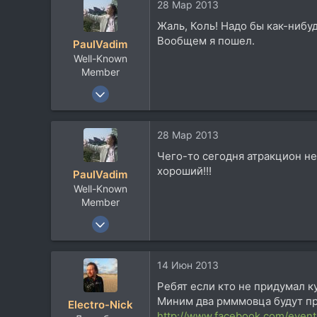
113
28 Мар 2013
54
Жаль, Коль! Надо бы как-нибу
Вообщем я пошел.
Москва, улица Дружбы
PaulVadim
Well-Known
soundcloud.com
Member
31 Авг 2003
1.997
378
28 Мар 2013
83
Чего-то сегодня атракцион нев
60
хороший!!!
PaulVadim
Тверь-Житомир-Балхаш-Коломна-Подольск
Well-Known
soundcloud.com
Member
31 Авг 2003
1.997
378
14 Июн 2013
83
Ребят если кто не придумал к
60
Миним два рмммовца будут пр
Electro-Nick
Тверь-Житомир-Балхаш-Коломна-Подольск
http://www.facebook.com/even