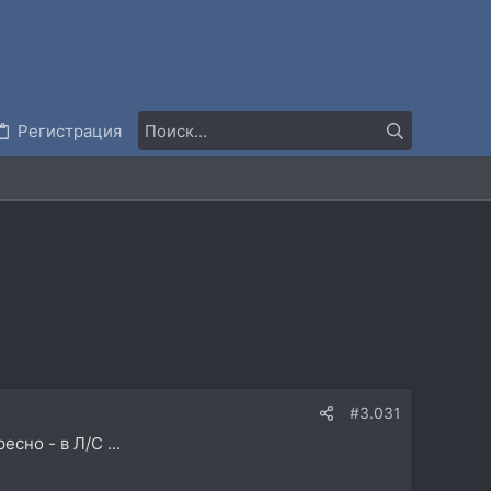
Регистрация
#3.031
сно - в Л/С ...