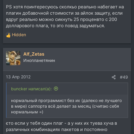
PS хотя поинтересуюсь сколкьо реально набегает на
плагин добавочной стоимости за айлок защиту, если
вдруг реально можно сикнуть 25 проценвто с 200
долларового плага, то это повод задуматься.
Hidden
Р
е
а
Alf_Zetas
к
ц
Инопланетянин
и
и
13 Апр 2012
:
#49
buncker написал(а):
нормальный программист без их (далеко не лучшего
в мире) саппорта всё делает за месяц (считаю себя
нормальным =)
єто если у тебя один плаг - а у них их туева хуча в
различных комбинациях пакетов и постоянно