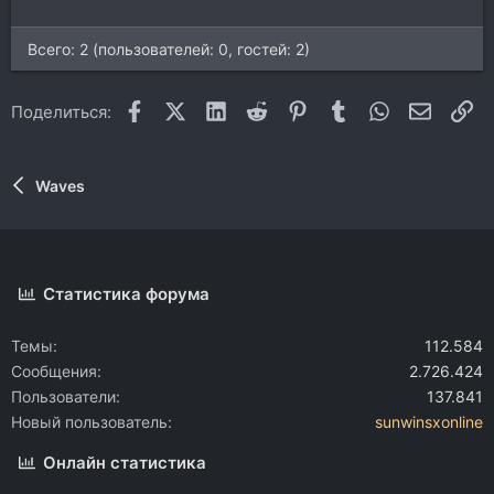
Всего: 2 (пользователей: 0, гостей: 2)
Facebook
X (Twitter)
LinkedIn
Reddit
Pinterest
Tumblr
WhatsApp
Электр
Сс
Поделиться:
Waves
Статистика форума
Темы
112.584
Сообщения
2.726.424
Пользователи
137.841
Новый пользователь
sunwinsxonline
Онлайн статистика