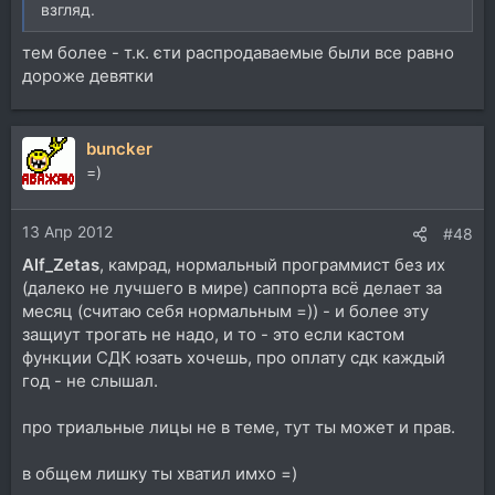
взгляд.
тем более - т.к. єти распродаваемые были все равно
дороже девятки
buncker
=)
13 Апр 2012
#48
Alf_Zetas
, камрад, нормальный программист без их
(далеко не лучшего в мире) саппорта всё делает за
месяц (считаю себя нормальным =)) - и более эту
защиут трогать не надо, и то - это если кастом
функции СДК юзать хочешь, про оплату сдк каждый
год - не слышал.
про триальные лицы не в теме, тут ты может и прав.
в общем лишку ты хватил имхо =)