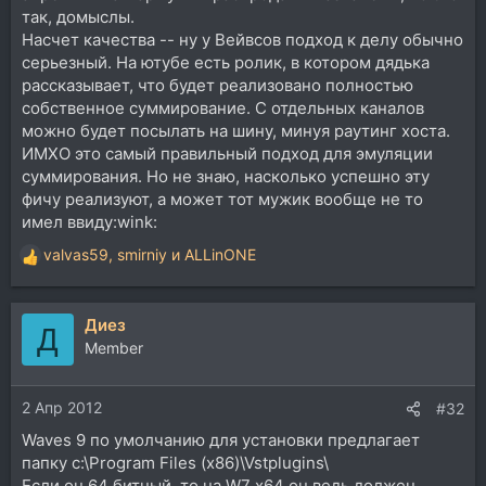
так, домыслы.
Насчет качества -- ну у Вейвсов подход к делу обычно
серьезный. На ютубе есть ролик, в котором дядька
рассказывает, что будет реализовано полностью
собственное суммирование. С отдельных каналов
можно будет посылать на шину, минуя раутинг хоста.
ИМХО это самый правильный подход для эмуляции
суммирования. Но не знаю, насколько успешно эту
фичу реализуют, а может тот мужик вообще не то
имел ввиду:wink:
valvas59
,
smirniy
и
ALLinONE
Р
е
а
Диез
к
Д
ц
Member
и
и
2 Апр 2012
:
#32
Waves 9 по умолчанию для установки предлагает
папку c:\Program Files (х86)\Vstplugins\
Если он 64 битный, то на W7 х64 он ведь должен