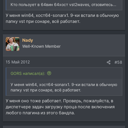
Кто пользует в 64вин 64хост vst2waves, отзовитесь...
У меня win64, хост64-sonarx1. 9-ки встали в обычную
папку vst при сонаре, всё работает.
Nady
Well-Known Member
15 Май 2012
#58
GORS написал(а):
У меня win64, хост64-sonarx1. 9-ки встали в обычную
папку vst при сонаре, всё работает.
У меня оно тоже работает. Проверь, пожалуйста, в
диспетчере задач загрузку проца после включения
любого плагина из этого бандла.