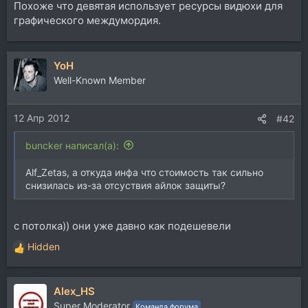
Похоже что девятая использует ресурсы видюхи для
графического междумордия.
YoH
Well-Known Member
12 Апр 2012
#42
buncker написал(а):
Alf_Zetas, а откуда инфа что стоимость так сильно
снизилась из-за отсуствия айлок защиты?
с потолка)) они уже давно как подешевели
Hidden
Р
е
а
Alex_HS
к
ц
Super Moderator
Команда форума