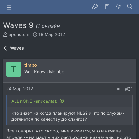
Waves 9
(1 онлайн
А
Д
apunctum
19 Мар 2012
в
а
т
т
Waves
о
а
р
н
т
а
timbo
T
е
ч
Well-Known Member
м
а
ы
л
а
24 Мар 2012
#31
ALLinONE написал(а):
Кто знает на когда планируют NLS? и что по слухам-
дотянется по качеству до слэйтов?
Все говорят, что скоро, мне кажется, что в начале
апреля -- на март у них распродажи назначены, но это