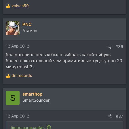
valvas59
Р
е
а
PNC
к
ц
Атаман
и
и
12 Апр 2012
:
#36
бла материал нельзя было выбрать какой-нибудь
более показательный чем примитивные туц-туц по 20
минут:dash3:
dmrecords
Р
е
а
smarthop
к
S
ц
SmartSounder
и
и
12 Апр 2012
:
#37
timbo написал(а):