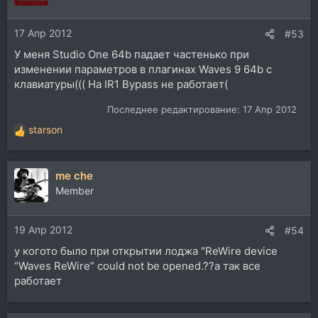
17 Апр 2012
#53
У меня Studio One 64b падает частенько при
изменении параметров в плагинах Waves 9 64b с
клавиатуры((( На IR1 Bypass не работает(
Последнее редактирование:
17 Апр 2012
starson
Р
е
а
me che
к
ц
Member
и
и
19 Апр 2012
:
#54
у когото было при открытии лоджа "ReWire device
“Waves ReWire” could not be opened.??а так все
работает