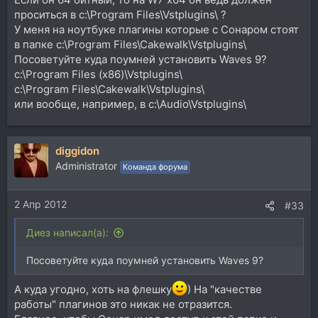
проситься в c:\Program Files\Vstplugins\ ?
У меня на ноутбуке плагины которые с Сонаром стоят
в папке c:\Program Files\Cakewalk\Vstplugins\
Посоветуйте куда поумней установить Waves 9?
c:\Program Files (х86)\Vstplugins\
c:\Program Files\Cakewalk\Vstplugins\
или вообще, например, в c:\Audio\Vstplugins\
diggidon
Administrator
Команда форума
2 Апр 2012
#33
Диез написал(а):
Посоветуйте куда поумней установить Waves 9?
А куда угодно, хоть на флешку
) На "качестве
работы" плагинов это никак не отразится.