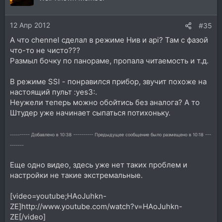
и
и
12 Апр 2012
:
#35
А что chennel сделал в режиме Нив и api? Там с фазой
что-то не чисто???
Размыл бочку по панораме, пропала читаемость и т.д.
В режиме SSl - понравился прибор, звучит похоже на
настоящий пульт :yes3:.
Неужели теперь можно обойтись без аналога? А то
Штудер уже начинает сыпаться потихоньку.
---------- Добавлено в 10:38 ---------- Предыдущее сообщение было размещено в 10:18 ---
-------
Еще одно видео, здесь уже нет таких проблем и
настройки не такие экстремальные.
[video=youtube;HAoJuhkn-
ZE]http://www.youtube.com/watch?v=HAoJuhkn-
ZE[/video]