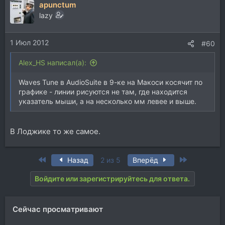
apunctum
к
ц
lazy
и
и
1 Июл 2012
:
#60
Alex_HS написал(а):
Waves Tune в AudioSuite в 9-ке на Макоси косячит по
графике - линии рисуются не там, где находится
указатель мыши, а на несколько мм левее и выше.
В Лоджике то же самое.
First
Last
Назад
2 из 5
Вперёд
Войдите или зарегистрируйтесь для ответа.
Сейчас просматривают