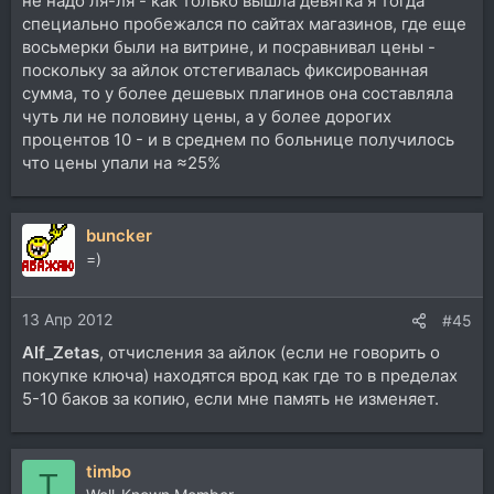
не надо ля-ля - как только вышла девятка я тогда
специально пробежался по сайтах магазинов, где еще
восьмерки были на витрине, и посравнивал цены -
поскольку за айлок отстегивалась фиксированная
сумма, то у более дешевых плагинов она составляла
чуть ли не половину цены, а у более дорогих
процентов 10 - и в среднем по больнице получилось
что цены упали на ≈25%
buncker
=)
13 Апр 2012
#45
Alf_Zetas
, отчисления за айлок (если не говорить о
покупке ключа) находятся врод как где то в пределах
5-10 баков за копию, если мне память не изменяет.
timbo
T