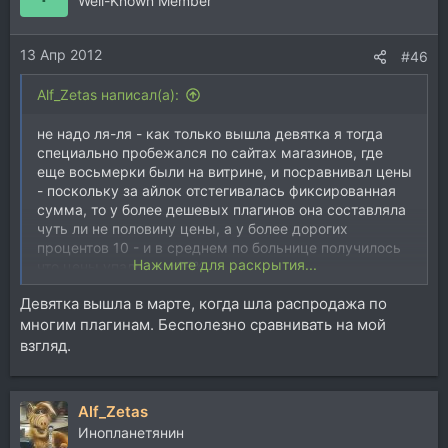
Well-Known Member
13 Апр 2012
#46
Alf_Zetas написал(а):
не надо ля-ля - как только вышла девятка я тогда
специально пробежался по сайтах магазинов, где
еще восьмерки были на витрине, и посравнивал цены
- поскольку за айлок отстегивалась фиксированная
сумма, то у более дешевых плагинов она составляла
чуть ли не половину цены, а у более дорогих
процентов 10 - и в среднем по больнице получилось
Нажмите для раскрытия...
что цены упали на ≈25%
Девятка вышла в марте, когда шла распродажа по
многим плагинам. Бесполезно сравнивать на мой
взгляд.
Alf_Zetas
Инопланетянин