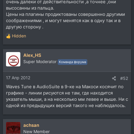
очень далеки от действительности ,а точнее ,они
высосанны из пальца.
Цены на плагины продиктованы совершенно другими
соображениями , и могут менятся как в одну так и в
другую сторону .
Hidden
Р
е
а
Alex_HS
к
ц
Super Moderator
Команда форума
и
и
17 Апр 2012
:
#52
Waves Tune в AudioSuite в 9-ке на Макоси косячит по
графике - линии рисуются не там, где находится
указатель мыши, а на несколько мм левее и выше. Ни с
одной из предыдущих версий такого не наблюдалось.
achsan
New Member