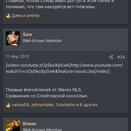
Главное, чтобы Сонар имел доступ к этой папке и
понимал, что там находятся вст-плагины.
Диез
и
smirniy
Р
е
а
Saw
к
ц
Well-Known Member
и
и
11 Апр 2012
:
#34
[video=youtube;zOy5koXpSwk]http://www.youtube.com/
watch?v=zOy5koXpSwk&feature=youtu.be[/video]
Первые впечатления от Waves NLS.
Cравнение со Слейтовской консолью.
valvas59
,
johnymaker
,
Scarlatino
и 6 других
Р
е
а
Вовик
к
ц
Well-Known Member