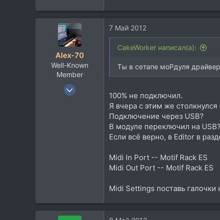
7 Май 2012
CakeWorker написал(а):
Alex-70
Well-Known
Ты в сетапе моРдуля драйве
Member
17 Сен 2008
100% не подключил.
1.556
Я вчера с этим же столкнулся
720
Подключение через USB?
113
В модуле переключил на USB
Если всё верно, в Editor в раз
56
Germany/Kasachstan
Midi In Port -- Motif Rack ES
Midi Out Port -- Motif Rack ES
Midi Settings поставь галочки 