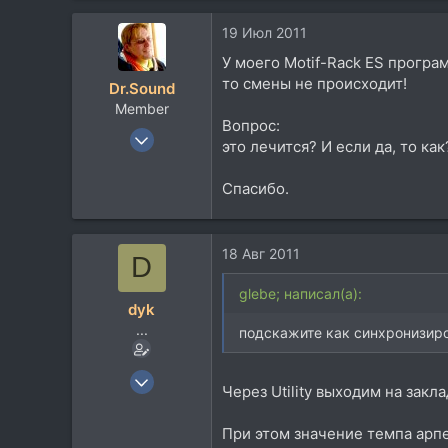
113
19 Июл 2011
50
У моего Motif-Rack ES прогр
Kharkov
то смены не происходит!
Dr.Sound
magnus-studio.com
Member
Вопрос:
21 Апр 2011
это лечится? И если да, то как
74
29
Спасибо.
18
Moscow
18 Авг 2011
D
glebe; написал(а):
dyk
...
подскажите как синхронизиров
10 Апр 2010
Через Utility выходим на закла
206
58
При этом значение темпа арп