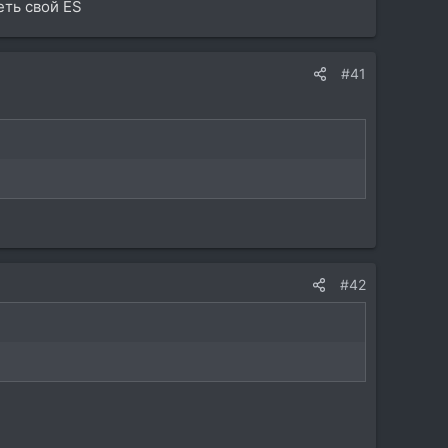
еть свой ES
#41
#42