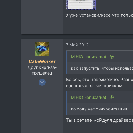
я уже установил/всё что толь
7 Май 2012
MIHIO написал(а):
CakeWorker
Друг киргиза-
как запустить, чтобы использ
пришелец
Боюсь, это невозможно. Равно к
10 Ноя 2002
воспользоваться поиском.
11.232
5.947
MIHIO написал(а):
113
по ходу нет синхронизации.
Севера
Ты в сетапе моРдуля драйвер