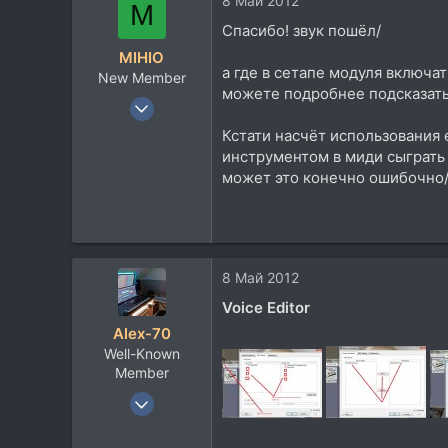
8 Май 2012
M
Спасибо! звук пошёл/
MIHIO
а где в сетапе модуля включат
New Member
можете подробнее подсказат
20 Фев 2010
51
Кстати насчёт использования 
2
инструментом в миди сыграть 
может это конечно ошибочно/ 
0
8 Май 2012
Voice Editor
Alex-70
Well-Known
Member
17 Сен 2008
1.556