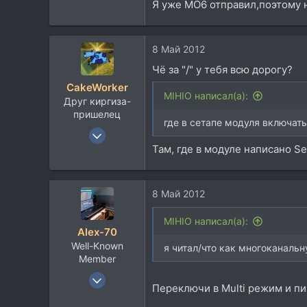
720
Я уже MO6 отправил,поэтому н
113
56
8 Май 2012
Germany/Kasachstan
Чё за "/" у тебя всю дорогу?
CakeWorker
MIHIO написал(а):
Друг киргиза-
пришелец
где в сетапе модуля включать
10 Ноя 2002
Там, где в модуле написано Se
11.232
5.947
113
8 Май 2012
Севера
MIHIO написал(а):
Alex-70
Well-Known
я читал/что как многоканальн
Member
17 Сен 2008
Переключи в Multi режим и пи
1.556