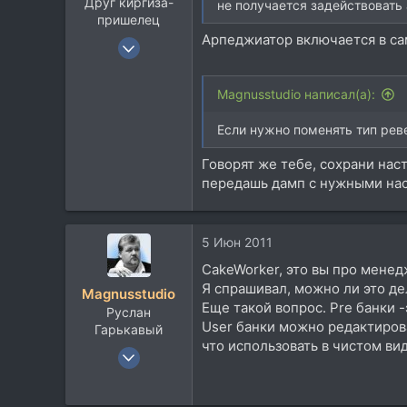
Друг киргиза-
не получается задействовать
пришелец
Арпеджиатор включается в с
10 Ноя 2002
11.232
5.947
Magnusstudio написал(а):
113
Если нужно поменять тип рев
Севера
Говорят же тебе, сохрани наст
передашь дамп с нужными нас
5 Июн 2011
CakeWorker, это вы про мене
Я спрашивал, можно ли это де
Magnusstudio
Еще такой вопрос. Pre банки 
Руслан
User банки можно редактироват
Гарькавый
что использовать в чистом вид
5 Фев 2010
1.799
855