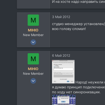
0
И на хосте надо направить син
3 Май 2012
M
студио менеджер установлен/д
всю голову сломал!
MIHIO
New Member
20 Фев 2010
51
2
6 Май 2012
M
0
MIHIO
New Member
20 Фев 2010
Народ! неужели 
51
я думаю принцип подключения
2
по ходу нет синхронизации.
0