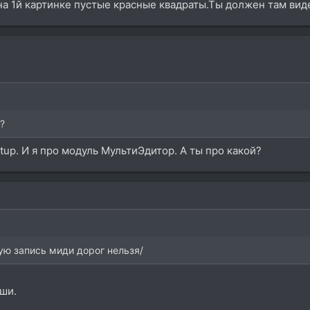
а 1й картинке пустые красные квадраты.Ты должен там вид
?
tup. И я про модуль МультиЭдитор. А ты про какой?
ую запись миди дорог нельзя/
ши.