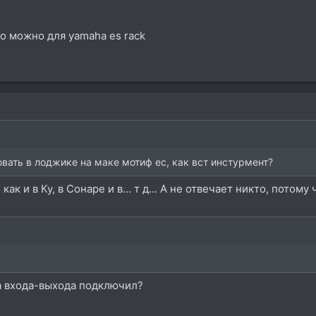
ко можно для yamaha es rack
овать в лоджике на маке мотиф ес, как вст инстурмент?
ак и в Ку, в Сонаре и в... т д... А не отвечает никто, пото
а входа-выхода подключил?