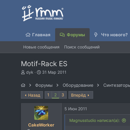
Главная
Форумы
Что нового?
Новые сообщения
Поиск сообщений
Motif-Rack ES
А
Д
dyk
31 Мар 2011
в
а
т
т
Форумы
Оборудование
Синтезаторы
о
а
р
н
1
2
3
Назад
Вперёд
т
а
е
ч
5 Июн 2011
м
а
ы
л
Magnusstudio написал(а):
а
CakeWorker