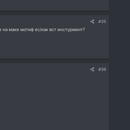
#35
 на маке мотиф ес/как вст инстурмент?
#36