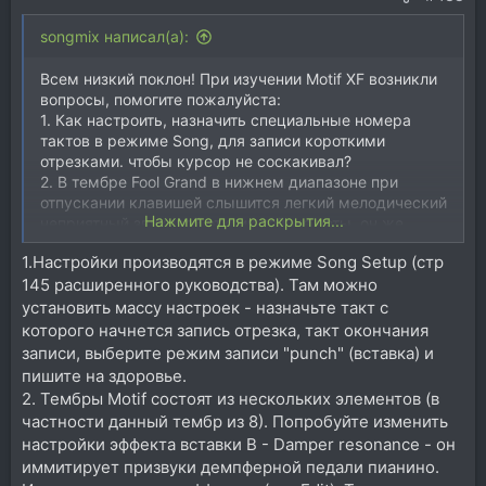
songmix написал(а):
Всем низкий поклон! При изучении Motif XF возникли
вопросы, помогите пожалуйста:
1. Как настроить, назначить специальные номера
тактов в режиме Song, для записи короткими
отрезками. чтобы курсор не соскакивал?
2. В тембре Fool Grand в нижнем диапазоне при
отпускании клавишей слышится легкий мелодический
Нажмите для раскрытия...
неприятный звуковой отклик той же ноты, он же
должен быть ближе к молоточковому стуку при
1.Настройки производятся в режиме Song Setup (стр
отпускании клавиши? Как это настроить правильно,
145 расширенного руководства). Там можно
или, вовсе - убрать?
установить массу настроек - назначьте такт с
которого начнется запись отрезка, такт окончания
записи, выберите режим записи "punch" (вставка) и
пишите на здоровье.
2. Тембры Motif состоят из нескольких элементов (в
частности данный тембр из 8). Попробуйте изменить
настройки эффекта вставки B - Damper resonance - он
иммитирует призвуки демпферной педали пианино.