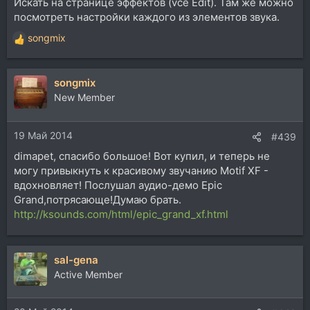
Искать на странице эффектов (vce Edit). Там же можно
посмотреть настройки каждого из элементов звука.
songmix
Р
е
а
songmix
к
ц
New Member
и
и
19 Май 2014
:
#439
dimapet, спасибо большое! Вот купил, и теперь не
могу привыкнуть к красивому звучанию Motif XF -
вдохновляет! Послушал аудио-демо Epic
Grand,потрясающе!Думаю брать.
http://ksounds.com/html/epic_grand_xf.html
sal-gena
Active Member