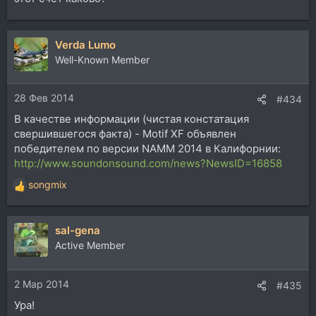
Verda Lumo
Well-Known Member
28 Фев 2014
#434
В качестве информации (чистая констатация
свершившегося факта) - Motif XF объявлен
победителем по версии NAMM 2014 в Калифорнии:
http://www.soundonsound.com/news?NewsID=16858
songmix
Р
е
а
sal-gena
к
ц
Active Member
и
и
2 Мар 2014
:
#435
Ура!