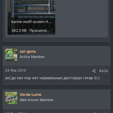
karma-motif-screen-rtc.jpg
392,2 KB · Просмотры: 3
sal-gena
Active Member
24 Янв 2014
#424
эх( до сих пор нет нормальных дисторшн гитар (( с
Verda Lumo
Well-Known Member