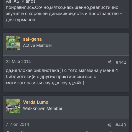
All_AS_Pianos
понравились.Сочно,мягко,насыщенно,реалистично
звучит и с хорошей динамикой,есть и пространство -
для гурманов.
sal-gena
Active Member
22 Май 2014
#442
да,неплохая библиотека )) с того магазина у меня 4
библиотеки(и с других практически все с
мотифатора,иззи саунд,к саунд,s4k )
Verda Lumo
Well-Known Member
7 Июл 2014
#443