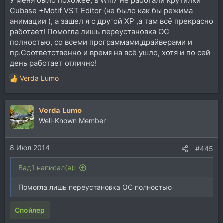
У меня было похожее, в Win7 не работали крутилки
Cubase +Motif VST Editor (не было как бы режима
анимации ), а зашел я с другой ХР ,а там всё прекрасно
работает! Помогла лишь переустановка ОС
полностью, со всеми программами,драйверами и
пр.Соответственно и время на всё ушло, хотя и по сей
день работает отлично!
Verda Lumo
Р
е
а
Verda Lumo
к
ц
Well-Known Member
и
и
8 Июл 2014
:
#445
Вад1 написал(а):
Помогла лишь переустановка ОС полностью
Спойлер