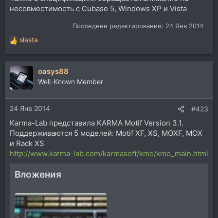
несовместимость с Cubase 5, Windows XP и Vista
Последнее редактирование:
24 Янв 2014
slasta
Р
е
а
oasys88
к
ц
Well-Known Member
и
и
24 Янв 2014
:
#423
Karma-Lab представила KARMA Motif Version 3.1.
Поддерживаются 5 моделей: Motif XF, XS, MOXF, MOX
и Rack XS
http://www.karma-lab.com/karmasoft/kmo/kmo_main.html
Вложения