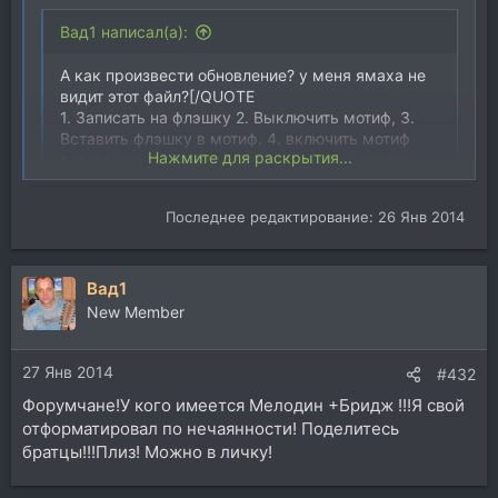
Вад1 написал(а):
А как произвести обновление? у меня ямаха не
видит этот файл?[/QUOTE
1. Записать на флэшку 2. Выключить мотиф, 3.
Вставить флэшку в мотиф. 4. включить мотиф
Нажмите для раскрытия...
держа нажатой кнопку utility и кнопку курсор
вверх одновременно
Нажмите для раскрытия...
Последнее редактирование:
26 Янв 2014
Спасибо! Обновил прошивку и motif xf editor 163 !
Будем наблюдать изменения к лучшему!
Вад1
New Member
27 Янв 2014
#432
Форумчане!У кого имеется Мелодин +Бридж !!!Я свой
отформатировал по нечаянности! Поделитесь
братцы!!!Плиз! Можно в личку!