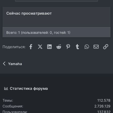
Сейчас просматривают
Всего: 1 (пользователей: 0, гостей: 1)
Facebook
X (Twitter)
LinkedIn
Reddit
Pinterest
Tumblr
WhatsApp
Электр
Сс
Поделиться:
Yamaha
Статистика форума
Темы
112.578
Сообщения
2.726.129
Пользователи
137.832