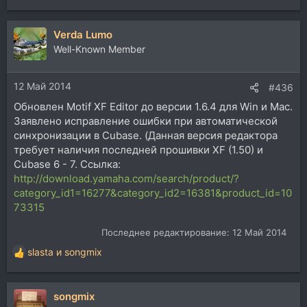
Verda Lumo
Well-Known Member
12 Май 2014
#436
Обновлен Motif XF Editor до версии 1.6.4 для Win и Mac.
Заявлено исправление ошибки при автоматической
синхронизации в Cubase. (Данная версия редактора
требует наличия последней прошивки XF (1.50) и
Cubase 6 - 7. Ссылка:
http://download.yamaha.com/search/product/?
category_id1=16277&category_id2=16381&product_id=10
73315
Последнее редактирование:
12 Май 2014
slasta
и
songmix
Р
е
а
songmix
к