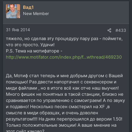
Вад1
New Member
31 Янв 2014
#433
тяжело, но сделав эту процедуру пару раз - поймете,
что это просто. Удачи!
P.S. Тема на мотифаторе -
http://www.motifator.com/index.php/f...wthread/469230
Да, Мотиф стал теперь и мне добрым другом с Вашей
помощью! Раз двести напортачил с секвенсером и
миди файлами , но в итоге всё как отче наш выучил!
Много фишек не понятных в такой станции, близко не
сравнивается по управлению с самоиграем! А по звуку
и подавно! Несколько песен смастерил на XF ,в
смысле в миди образцах, и очень доволен
результатом!!!! На днях перепрошился до версии 1.50!
Только положительные эмоции! А ваше мнение на
этот счёт каково?