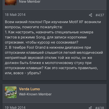
ц
New Member
и
и
18 Май 2014
:
#437
Всем низкий поклон! При изучении Motif XF возникли
вопросы, помогите пожалуйста:
1. Как настроить, назначить специальные номера
тактов в режиме Song, для записи короткими
отрезками. чтобы курсор не соскакивал?
2. В тембре Fool Grand в нижнем диапазоне при
отпускании клавишей слышится легкий мелодический
неприятный звуковой отклик той же ноты, он же
должен быть ближе к молоточковому стуку при
отпускании клавиши? Как это настроить правильно,
или, вовсе - убрать?
Verda Lumo
Well-Known Member
19 Май 2014
#438