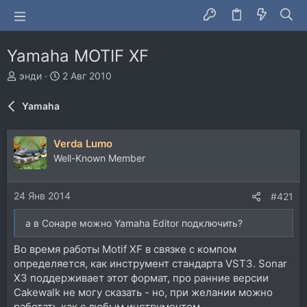
Yamaha MOTIF XF
А
Д
энди
2 Авг 2010
в
а
т
т
Yamaha
о
а
р
н
т
а
Verda Lumo
е
ч
Well-Known Member
м
а
ы
л
а
24 Янв 2014
#421
а в Сонаре можно Yamaha Editor подключить?
Во время работы Motif XF в связке с компом
определяется, как инструмент стандарта VST3. Sonar
X3 поддерживает этот формат, про ранние версии
Cakewalk не могу сказать - но, при желании можно
работать как с любым инструментом