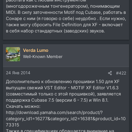
(многодорожечным тонгенератором), понимающим
MIDI. В силу заточенности Motif под Cubase, работать в
Сонаре с ним (я говорю о себе) неудобно . Если нужно,
также могу сбросить File Definition для XF - включает
в себя набор стандартных (заводских) звуков.
Verda Lumo
Well-Known Member
24 Янв 2014
#422
Дополнительно к обновлению прошивки 1.50 для XF
выпущен свежий VST Editor - MOTIF XF Editor V1.6.3
(совместимый только с этой прошивкой), заявляется
поддержка Cubase 7.5 (версии 6 - 7.5) и Win 8.1.
Скачать можно:
http://download.yamaha.com/search/product/?
category_id1=16277&category_id2=16381&product_id=10
73315
Также в спецификациях обращается внимание на