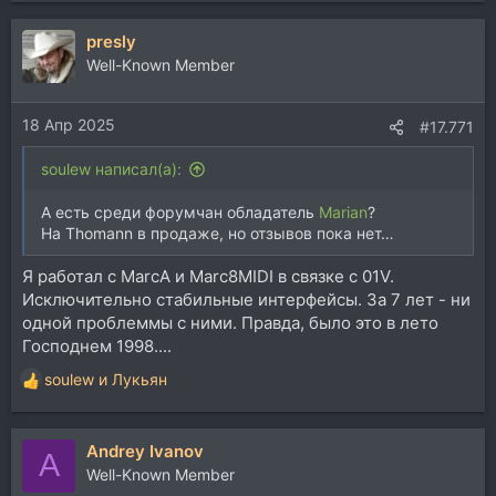
а
presly
к
ц
Well-Known Member
и
и
18 Апр 2025
:
#17.771
soulew написал(а):
А есть среди форумчан обладатель
Marian
?
На Thomann в продаже, но отзывов пока нет…
Я работал с MarcA и Marc8MIDI в связке с 01V.
Исключительно стабильные интерфейсы. За 7 лет - ни
одной проблеммы с ними. Правда, было это в лето
Господнем 1998....
soulew
и
Лукьян
Р
е
а
Andrey Ivanov
к
A
ц
Well-Known Member
и