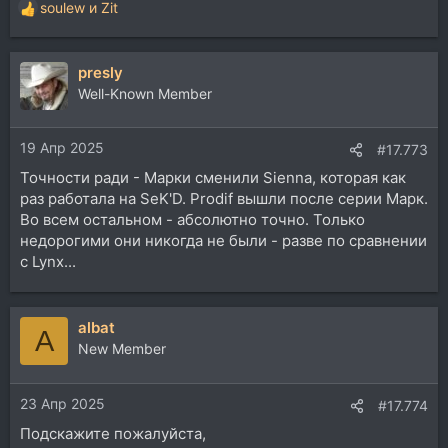
soulew
и
Zit
Р
е
а
presly
к
ц
Well-Known Member
и
и
19 Апр 2025
:
#17.773
Точности ради - Марки сменили Sienna, которая как
раз работала на SeK'D. Prodif вышли после серии Марк.
Во всем остальном - абсолютно точно. Только
недорогими они никогда не были - разве по сравнении
с Lynx...
albat
A
New Member
23 Апр 2025
#17.774
Подскажите пожалуйста,