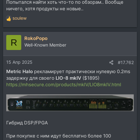
Попытался найти хоть что-то по обзорам.. Вообще
ничего, хотя продукты не новые..
soulew
Р
е
а
RokoPopo
к
R
ц
Well-Known Member
и
и
15 Апр 2025
:
#17.762
Metric Halo
рекламирует практически нулевую 0.2ms
задержку для своего
LIO-8 mkIV
($1895)
https://mhsecure.com/products/mkIV/LIO8mkIV.html
Гибрид DSP/FPGA
При покупке с ним идут бесплатно более 100