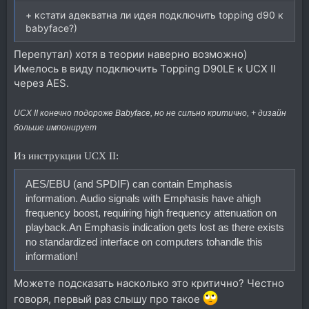
+ кстати адекватна ли идея подключить topping d90 к
babyface?)
Перепутал) хотя в теории наверно возможно)
Имелось в виду подключить Topping D90LE к UCX II
через AES.
UCX II конечно подороже Babyface, но не сильно критично, + дизайн
больше импонирует
Из инструкции UCX II:
AES/EBU (and SPDIF) can contain Emphasis
information. Audio signals with Emphasis have ahigh
frequency boost, requiring high frequency attenuation on
playback.An Emphasis indication gets lost as there exists
no standardized interface on computers tohandle this
information!
Можете подсказать насколько это критично? Честно
говоря, первый раз слышу про такое