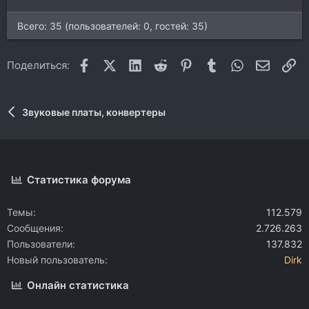
Всего: 35 (пользователей: 0, гостей: 35)
Facebook
X (Twitter)
LinkedIn
Reddit
Pinterest
Tumblr
WhatsApp
Электр
Сс
Поделиться:
Звуковые платы, конвертеры
Статистика форума
Темы
112.579
Сообщения
2.726.263
Пользователи
137.832
Новый пользователь
Dirk
Онлайн статистика