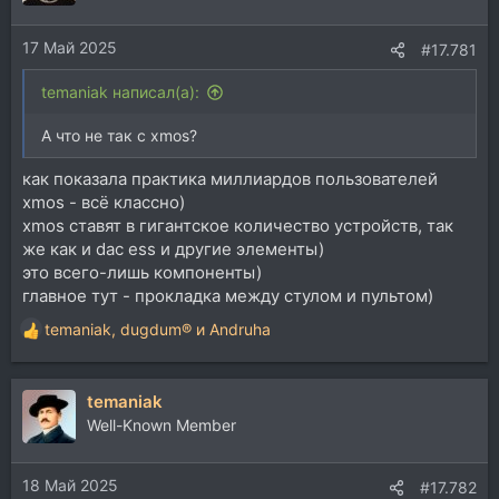
и
и
17 Май 2025
:
#17.781
temaniak написал(а):
А что не так с xmos?
как показала практика миллиардов пользователей
xmos - всё классно)
xmos ставят в гигантское количество устройств, так
же как и dac ess и другие элементы)
это всего-лишь компоненты)
главное тут - прокладка между стулом и пультом)
temaniak
,
dugdum®
и
Andruha
Р
е
а
temaniak
к
ц
Well-Known Member
и
и
18 Май 2025
:
#17.782