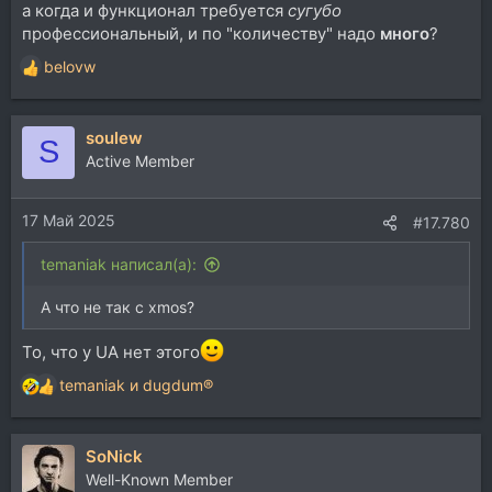
а когда и функционал требуется
сугубо
профессиональный, и по "количеству" надо
много
?
belovw
Р
е
а
soulew
к
S
ц
Active Member
и
и
17 Май 2025
:
#17.780
temaniak написал(а):
А что не так с xmos?
То, что у UA нет этого
temaniak
и
dugdum®
Р
е
а
SoNick
к
ц
Well-Known Member