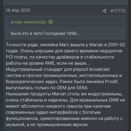
и
19 Апр 2025
:
#17.772
presly написал(а):
было это в лето Господнем 1998....
Точности ради, линейка Marc вышла у Marian в 2001-02
годах. Очень хорошие для своего времени недорогие
PCI платы, по качеству драйверов и стабильности
работы на уровне RME, если не выше...
Индустриальный стандарт для playout broadcast
систем и прочих промышленных, инсталляционных и
бюрократических задач. Ранее была линейка Prodif,
выпускалась только по OEM для SEKd.
Нынешние продукты Marian столь же индустриальны,
очень стабильны и надежны. Для музыкальных DAW не
имеют абсолютно никакого смысла при наличии
современных аудио интерфейсов с богатым
функционалом, ориентированным именно на работу с
музыкой, а не промышленным звуком