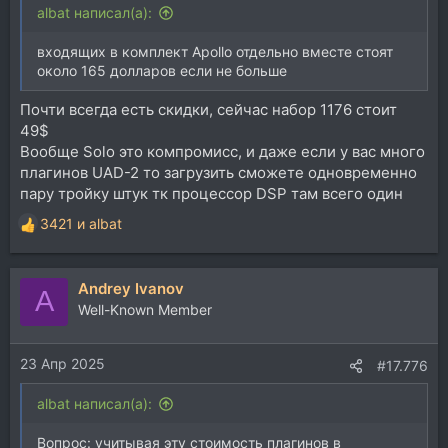
albat написал(а):
входящих в комплект Apollo отдельно вместе стоят
около 165 долларов если не больше
Почти всегда есть скидки, сейчас набор 1176 стоит
49$
Вообще Solo это компромисс, и даже если у вас много
плагинов UAD-2 то загрузить сможете одновременно
пару тройку штук тк процессор DSP там всего один
3421
и
albat
Р
е
а
Andrey Ivanov
к
A
ц
Well-Known Member
и
и
23 Апр 2025
:
#17.776
albat написал(а):
Вопрос: учитывая эту стоимость плагинов в