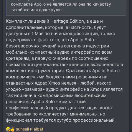
комплекте Apollo не является ли она по качеству
такой же или даже хуже
Комплект лицензий Heritage Edition, а еще и
дополнительные, которые, в частности, будут
доступны с 1 Мая по начинающейся акции, только
подчеркивают факт того, что Apollo Solo -
безоговорочно лучший на сегодня в индустрии
мобильно-компактный аудио интерфейс по всем
критериям, в первую очередь по соотношению
показателей цена-качество-ценность включенного в
комплект инструментария. Сравнивать Apollo Solo с
компромиссными бюджетными решениями на
стандартных ядрах Xmos нельзя - любой, какого
угодно «размера» аудио интерфейс на Xmos является
так или иначе компромиссным любительским
решением, Apollo Solo - компактный
профессиональный продукт для тех задач, когда
требования по «количеству» минимальны, но
функционал требуется сугубо профессиональный
sunsell
и
albat
Р