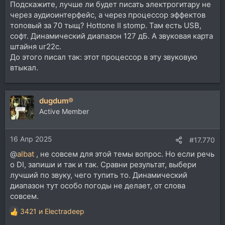
Подскажите, лучше ли будет писать электрогитару не
через аудиоинтерфейс, а через процессор эффектов
топовый за 70 тыщ? Hottone II stomp. Там есть USB,
софт. Динамический диапазон 127 дБ. А звуковая карта
штайня ur22c.
До этого писал так: этот процессор в эту звуковую
втыкал.
dugdum®
Active Member
16 Апр 2025
#17.770
@
albat
, не совсем для этой темы вопрос. Но если речь
о DI, запиши и так и так. Сравни результат, выбери
лучший по звуку, чего тупить то. Динамический
диапазон тут особо погоды не делает, от слова
совсем.
3421
и
Electradeep
Р
е