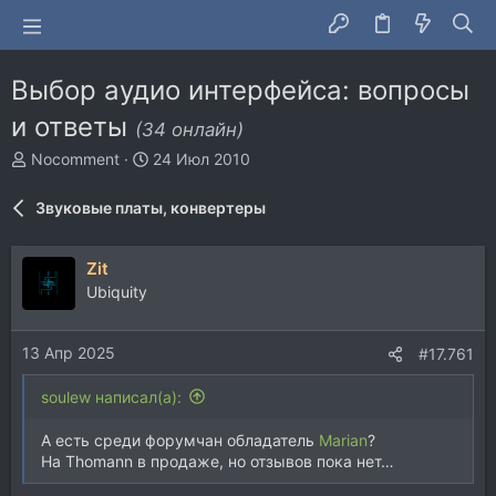
Выбор аудио интерфейса: вопросы
и ответы
(34 онлайн)
А
Д
Nocomment
24 Июл 2010
в
а
т
т
Звуковые платы, конвертеры
о
а
р
н
т
а
Zit
е
ч
Ubiquity
м
а
ы
л
а
13 Апр 2025
#17.761
soulew написал(а):
А есть среди форумчан обладатель
Marian
?
На Thomann в продаже, но отзывов пока нет…