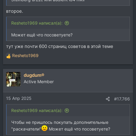
второе.
Resheto1969 написал(а):
Может ещё что посоветуете?
тут уже почти 600 страниц советов в этой теме
Resheto1969
Р
е
а
dugdum®
к
ц
Active Member
и
и
15 Апр 2025
:
#17.766
Resheto1969 написал(а):
Чтобы не пришлось покупать дополнительные
"раскачатели"
Может ещё что посоветуете?