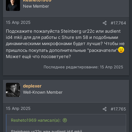
New Member
15 Апр 2025
#17.764
Подскажите пожалуйста Steinberg ur22c или audient
id4 mkii для для работы с Shure sm 58 и подобными
динамическими микрофонами будет лучше? Чтобы не
пришлось покупать дополнительные "раскачатели"
Может ещё что посоветуете?
Последнее редактирование:
15 Апр 2025
deplexer
Well-Known Member
15 Апр 2025
#17.765
Resheto1969 написал(а):
Steinberg ur22c или audient id4 mkii