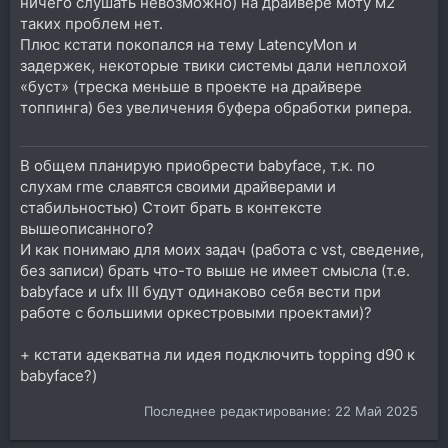
ничего слушать невозможно) на драйвере моту м2
таких проблем нет.
Плюс кстати покопался на тему LatencyMon и
задержек, некоторые твики системы дали неплохой
«буст» (треска меньше в проекте на драйвере
топпинга) без увеличения буфера обработки рипера.
В общем планирую приобрести babyface, т.к. по
слухам rme славятся своими драйверами и
стабильностью) Стоит брать в контексте
вышеописанного?
И как понимаю для моих задач (работа с vst, сведение,
без записи) брать что-то выше не имеет смысла (т.е.
babyface и ufx III будут одинаково себя вести при
работе с большими оркестровыми проектами)?
+ кстати адекватна ли идея подключить topping d90 к
babyface?)
Последнее редактирование:
22 Май 2025