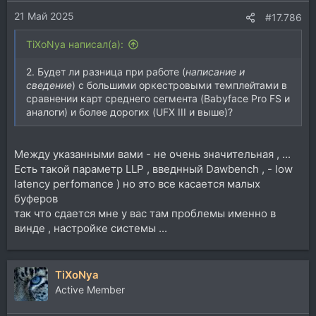
21 Май 2025
#17.786
TiXoNya написал(а):
2. Будет ли разница при работе (
написание и
сведение
) с большими оркестровыми темплейтами в
сравнении карт среднего сегмента (Babyface Pro FS и
аналоги) и более дорогих (UFX III и выше)?
Между указанными вами - не очень значительная , ...
Есть такой параметр LLP , введнный Dawbench , - low
latency perfomance ) но это все касается малых
буферов
так что сдается мне у вас там проблемы именно в
винде , настройке системы ...
TiXoNya
Active Member