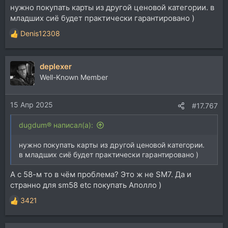
нужно покупать карты из другой ценовой категории. в
младших сиё будет практически гарантировано )
Denis12308
Р
е
а
deplexer
к
ц
Well-Known Member
и
и
15 Апр 2025
:
#17.767
dugdum® написал(а):
нужно покупать карты из другой ценовой категории.
в младших сиё будет практически гарантировано )
А с 58-м то в чём проблема? Это ж не SM7. Да и
странно для sm58 etc покупать Аполло )
3421
Р
е
а