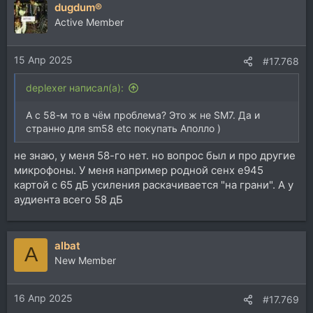
dugdum®
к
ц
Active Member
и
и
15 Апр 2025
:
#17.768
deplexer написал(а):
А с 58-м то в чём проблема? Это ж не SM7. Да и
странно для sm58 etc покупать Аполло )
не знаю, у меня 58-го нет. но вопрос был и про другие
микрофоны. У меня например родной сенх e945
картой с 65 дБ усиления раскачивается "на грани". А у
аудиента всего 58 дБ
albat
A
New Member
16 Апр 2025
#17.769