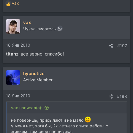
vax
Р
е
а
vax
к
ц
Чукча-писатель
и
и
18 Янв 2010
:
#197
titanz
, все верно. спасибо!
hypnotize
Active Member
18 Янв 2010
#198
vax написал(а):
не поверишь, присылают и не мало
у меня нет, хотя бы, 2х летнего опыта работы с
живьем. там своя специфика.