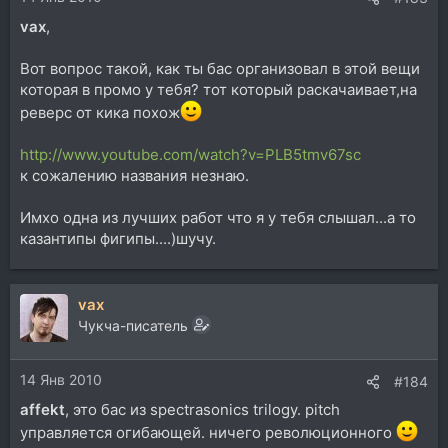
vax
,
Вот вопрос такой, как ты бас организовал в этой вещи
которая в промо у тебя? тот который раскачаивает,на
реверс от кика похож
http://www.youtube.com/watch?v=PLB5tmv67sc
к сожалению названия незнаю.
Имхо одна из лучших работ что я у тебя слышал...а то
казантипы фигипы....)шучу.
vax
Чукча-писатель
14 Янв 2010
#184
affekt
, это бас из spectrasonics trilogy. pitch
управляется огибающей. ничего революционного