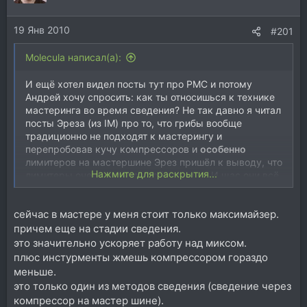
19 Янв 2010
#201
Molecula написал(а):
И ещё хотел видел посты тут про РМС и потому
Андрей хочу спросить: как ты относишься к технике
мастеринга во время сведения? Не так давно я читал
посты Эреза (из IM) про то, что грибы вообще
традиционно не подходят к мастерингу и
перепробовав кучу компрессоров и
особенно
лимитеров на мастершине Эрез пришёл к выводу, что
Нажмите для раскрытия...
лимитеры очень сильно корёжат звук. И щас они всё
жмут по-дорожечно, так что бы на выходе
получалась большая громкость и хорошая динамика.
сейчас в мастере у меня стоит только максимайзер.
Хотелось бы твоего мнения. Мнение других
участников также приветствуется. Спасибо.
причем еще на стадии сведения.
И спасибо за видео
это значительно ускоряет работу над миксом.
плюс инстурменты жмешь компрессором гораздо
меньше.
это только один из методов сведения (сведение через
компрессор на мастер шине).