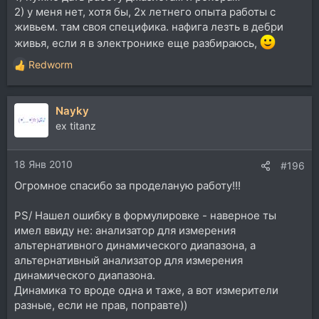
2) у меня нет, хотя бы, 2х летнего опыта работы с
живьем. там своя специфика. нафига лезть в дебри
живья, если я в электронике еще разбираюсь,
Redworm
Р
е
а
Nayky
к
ц
ex titanz
и
и
18 Янв 2010
:
#196
Огромное спасибо за проделаную работу!!!
PS/ Нашел ошибку в формулировке - наверное ты
имел ввиду не: анализатор для измерения
альтернативного динамического диапазона, а
альтернативный анализатор для измерения
динамического диапазона.
Динамика то вроде одна и таже, а вот измерители
разные, если не прав, поправте))