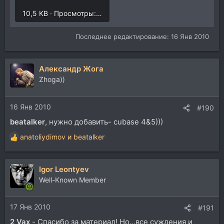
10,5 KB · Просмотры: 24
Последнее редактирование:
16 Янв 2010
Александр Жога
Zhoga))
16 Янв 2010
#190
beatalker
, нужно добавить- cubase 4&5)))
anatoliydimov
и
beatalker
Р
е
а
Igor Leontyev
к
ц
Well-Known Member
и
и
17 Янв 2010
:
#191
2 Vax
- Спасибо за материал! Но...все суждения и