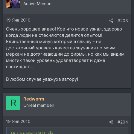
ц
Active Member
и
и
19 Янв 2010
:
#203
Очень хорошее видео! Кое что новое узнал, здорово
когда люди не стесняются делится опытом!
Единственный минус который я слышу - не
достаточный уровень качества звучания по моим
меркам не дотягивающий до фирмы, но как мы видим
многих такой уровень удовлетворяет и даже
восхищает...
В любом случае уважуха автору!
Redworm
R
Unreal member!
19 Янв 2010
#204
Dusia написал(а):