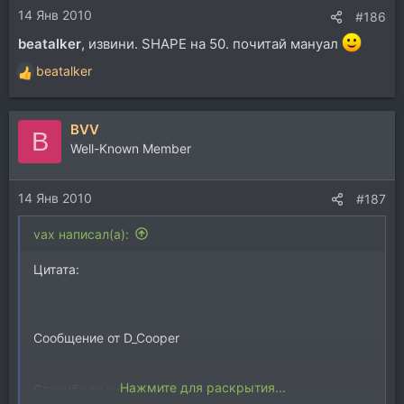
14 Янв 2010
#186
beatalker
, извини. SHAPE на 50. почитай мануал
beatalker
Р
е
а
BVV
к
B
ц
Well-Known Member
и
и
14 Янв 2010
:
#187
vax написал(а):
Цитата:
Сообщение от D_Cooper
Нажмите для раскрытия...
Спасибо за видео!