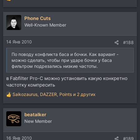
Р
е
а
Phone Cuts
к
ц
Well-Known Member
и
и
14 Янв 2010
:
#188
По поводу конфликта баса и бочки. Как вариант -
можно сделать, чтобы при ударе бочки у баса
фильтром подрезались низкие частоты.
в Fabfilter Pro-С можно установить какую конкретно
частотку компресить
Saikozaurus
,
DAZZER
,
Points
и 2 других
Р
е
а
beatalker
к
ц
New Member
и
и
16 Янв 2010
:
#189