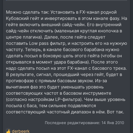
Очень приятно, что до многих моментов допёр сам ))
Можно сделать так: Установить в FX-канал родной
По поводу конфликта баса и бочки. Как вариант -
можно сделать, чтобы при ударе бочки у баса
Кубовский гейт и инвертировать в этом канале фазу. На
фильтром подрезались низкие частоты.
гейте включить внешний сайд-чейн. Его внутренний
сайд-чейн отключить (маленькая круглая кнопочка в
центре плагина). Далее, после гейта следует
напиши пошагово плз.
поставить Low pass фильтр, и настроить его на нужную
частоту. Теперь, в канале басового барабана нужно
сделать посыл в боковую цепь этого гейта (чтобы он
открывался в момент удара барабана). После этого
надо сделать посыл на этот FX-канал с басового трека.
В результате, сигнал, прошедший через гейт, будет в
противофазе с прямым басовым звуком. Из-за
вычитания фаз это будет уменьшать уровень
соответсвующих частот в басовом инструменте
(согласно настройкам LP-фильтра). Чем выше уровень
посыла с баса, тем сильнее подавляются
соответствующий частотный диапазон в нём. Вот так.
Последнее редактирование:
14 Янв 2010
derbeerk