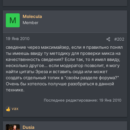
Molecula
M
Member
19 Янв 2010
#202
сведение через максимайзер, если я правильно понял
ты имеешь ввиду ту методику для проверки микса на
качественность сведения? Если так, то я имел ввиду,
несколько другое... если модератор позволит, я могу
найти цитаты Эреза и вставить сюда или может
создать отдельный топик в "своём разделе форума?"
Очень бы хотелось получше разобраться в данной
технике.
Последнее редактирование:
19 Янв 2010
vax
Р
е
а
Dusia
к