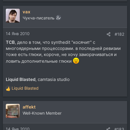
vax
Чукча-писатель
14 Янв 2010
#182
TCB
, дело в том, что synthedit "косячит" с
многоядерными процессорами. в последней ревизии
тоже есть глюки, короче, не хочу заморачиваться и
ловить дополнительные глюки
Liquid Blasted
, camtasia studio
Liquid Blasted
Р
е
а
affekt
к
ц
Well-Known Member
и
и
14 Янв 2010
:
#183