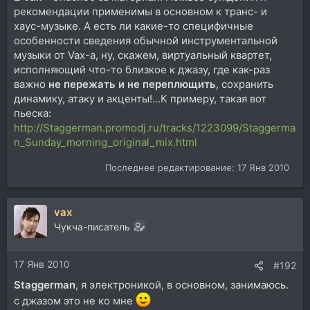
рекомендации применимы в основном к транс- и
хаус-музыке. А есть ли какие-то специфичные
особенности сведения обычной инструментальной
музыки от Vax-а, ну, скажем, виртуальный квартет,
исполняющий что-то близкое к джазу, где как-раз
важно
не пережать и не переплющить
, сохранить
динамику, атаку и акценты!...К примеру, такая вот
пьеска:
http://Staggerman.promodj.ru/tracks/1223099/Staggerma
n_Sunday_morning_original_mix.html
Последнее редактирование:
17 Янв 2010
vax
Чукча-писатель
17 Янв 2010
#192
Staggerman
, я электроникой, в основном, занимаюсь.
с джазом это не ко мне