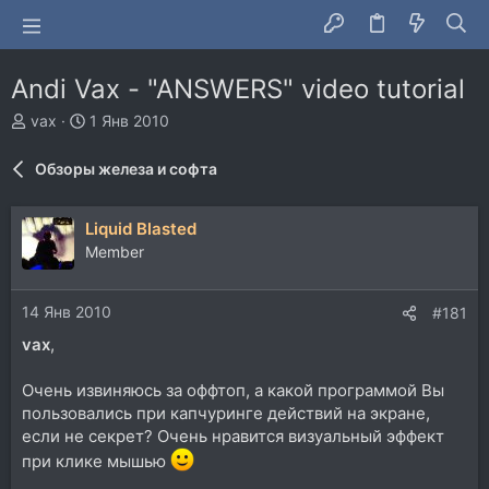
Andi Vax - "ANSWERS" video tutorial
А
Д
vax
1 Янв 2010
в
а
т
т
Обзоры железа и софта
о
а
р
н
т
а
Liquid Blasted
е
ч
Member
м
а
ы
л
а
14 Янв 2010
#181
vax
,
Очень извиняюсь за оффтоп, а какой программой Вы
пользовались при капчуринге действий на экране,
если не секрет? Очень нравится визуальный эффект
при клике мышью