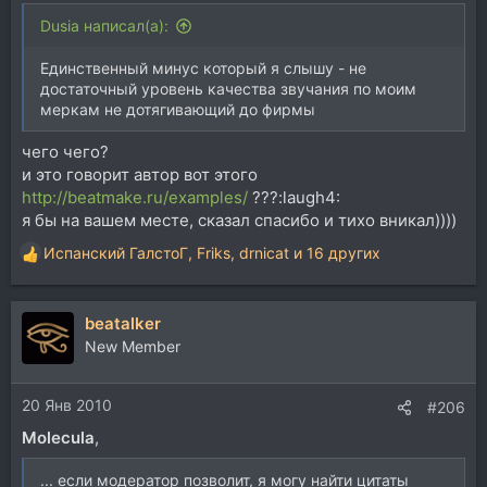
Dusia написал(а):
Единственный минус который я слышу - не
достаточный уровень качества звучания по моим
меркам не дотягивающий до фирмы
чего чего?
и это говорит автор вот этого
http://beatmake.ru/examples/
???:laugh4:
я бы на вашем месте, сказал спасибо и тихо вникал))))
Испанский ГалстоГ
,
Friks
,
drnicat
и 16 других
Р
е
а
beatalker
к
ц
New Member
и
и
20 Янв 2010
:
#206
Molecula
,
... если модератор позволит, я могу найти цитаты