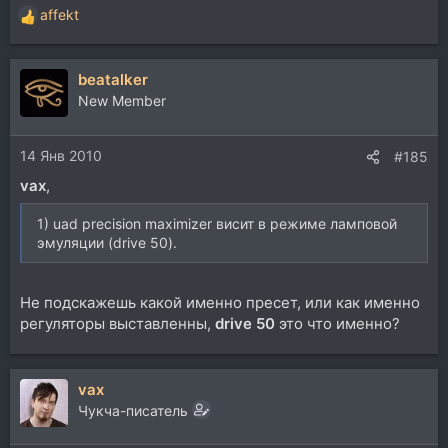
affekt
Р
е
а
beatalker
к
ц
New Member
и
и
14 Янв 2010
:
#185
vax
,
1) uad precision maximizer висит в режиме ламповой
эмуляции (drive 50).
Не подскажешь какой именно пресет, или как именно
регуляторы выставленны,
drive 50
это что именно?
vax
Чукча-писатель