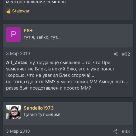
местоположение семплов.
Stalewar
Р
е
а
PS+
к
P
ц
тут я, зайко, тут...
и
и
3 Мар 2010
:
#62
Alf_Zetas
, ну тогда ещё смешнее... то, что Пре
заменяет не Блек, а некий Блю, это я уже понял
(хорошо, что не удалил Блек сгоряча)...
но тогда где этот ММ? у меня только ММ Ампед есть...
разве был представлен и просто ММ?
Sandello1973
Давно тут сидим!
3 Мар 2010
#63