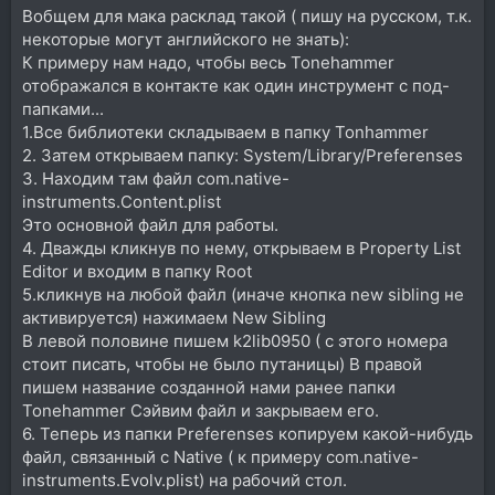
Вобщем для мака расклад такой ( пишу на русском, т.к.
некоторые могут английского не знать):
К примеру нам надо, чтобы весь Tonehammer
отображался в контакте как один инструмент с под-
папками...
1.Все библиотеки складываем в папку Tonhammer
2. Затем открываем папку: System/Library/Preferenses
3. Находим там файл com.native-
instruments.Content.plist
Это основной файл для работы.
4. Дважды кликнув по нему, открываем в Property List
Editor и входим в папку Root
5.кликнув на любой файл (иначе кнопка new sibling не
активируется) нажимаем New Sibling
В левой половине пишем k2lib0950 ( с этого номера
стоит писать, чтобы не было путаницы) В правой
пишем название созданной нами ранее папки
Tonehammer Сэйвим файл и закрываем его.
6. Теперь из папки Preferenses копируем какой-нибудь
файл, связанный с Native ( к примеру com.native-
instruments.Evolv.plist) на рабочий стол.