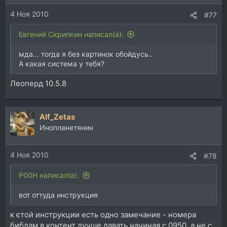
4 Ноя 2010
#77
Евгений Скрипкин написал(а):
мда... тогда я без картинок обойдусь..
А какая система у тебя?
Леоперд 10.5.8
Alf_Zetas
Инопланетянин
4 Ноя 2010
#78
P00H написал(а):
вот оттуда инструкция
к єтой инструкции есть одно замечание - номера
библам в контент лучше давать начиная с 0950, а не с