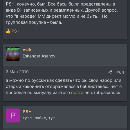
PS+
, конечно, был. Все басы были представлены в
виде DI-записанных и реампленных. Другой вопрос,
что "в народе" ММ директ могло и не быть... Но
групповая покупка - была.
PS+
Р
е
а
esik
к
ц
Eskender Asanov
и
и
3 Мар 2010
:
#64
а можно по русски как сделать что бы свой набор или
старый какойнить отображалася в баблиотеках...чёт я
пробовал по мануалу из этого
поста
не отобразилось
PS+
P
тут я, зайко, тут...