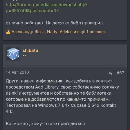
http://forum.rmmedia.ru/showpost.php?
p=855749&postcount=37
отлично работает. На десятке библ проверил.
Александр Жога
,
Nady
,
Arlekin
и ещё 1 человек
Р
е
а
shibata
к
ц
^^
и
и
14 Авг 2010
:
#67
Други, нашел информацию, как добаить в контакт
посредством Add Library, свою собственную солянку
из nki инструментов и собственно те библиотеки,
которые не добавляются по каким-то причинам.
Тестировал на Windows 7 64x Cubase 5 64x Kontakt
4.1.1
Возможно , кому-то это пригодиться