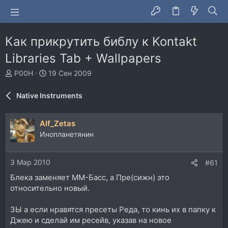
Как прикрутить библу к Kontakt
Libraries Tab + Wallpapers
А
Д
P00H
19 Сен 2009
в
а
т
т
Native Instruments
о
а
р
н
т
а
Alf_Zetas
е
ч
Инопланетянин
м
а
ы
л
а
3 Мар 2010
#61
Блека заменяет ММ-Басс, а Пре(сижн) это
относительно новый.
ЗЫ а если нравятся пресеты Реда, то кинь их в папку к
Джею и сделай им ресейв, указав на новое