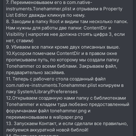
7. Переименовываем его в сom.native-
instruments.Tonehammer.plist и отрываем в Property
List Editor дважды кликнув по нему.
8. Заходим в папку Root и видим там несколько папок.
Нам нужны для работы две папки: ContentDir и
Visibility ( напротив нее должна стоять цифра 3, если
нет, ставим)
9. Убиваем все папки кроме двух описанных выше.
10.Кусором помечаем ContentDir и в правом окне
прописываем путь, по которому мы создали папку
Tonehammer со всеми библами. Закрываем файл,
предварительно засэйвив.
11. Теперь с рабочего стола созданный файл
com.native-instruments.Tonehammer.plist копируем в
паку System/Library/Preferenses
12.Открываем созданную нами папку с библиотеками
Tonehammer и кладем туда любезно предоставленный
форумчанами файл tonehammer.png и
переименовываем в wallpaper.png
13. Запускаем Контакт, и если сделали все правильно,
любуемся аккуратной новой библой!