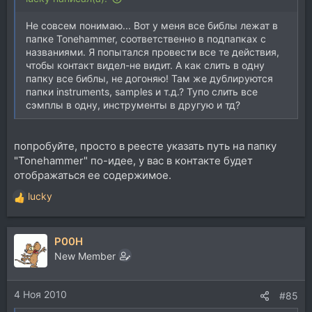
Не совсем понимаю... Вот у меня все библы лежат в
папке Tonehammer, соответственно в подпапках с
названиями. Я попытался провести все те действия,
чтобы контакт видел-не видит. А как слить в одну
папку все библы, не догоняю! Там же дублируются
папки instruments, samples и т.д.? Тупо слить все
сэмплы в одну, инструменты в другую и тд?
попробуйте, просто в реесте указать путь на папку
"Tonehammer" по-идее, у вас в контакте будет
отображаться ее содержимое.
lucky
Р
е
а
P00H
к
ц
New Member
и
и
4 Ноя 2010
:
#85