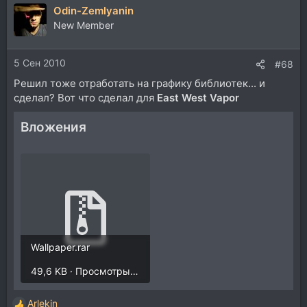
Odin-Zemlyanin
к
ц
New Member
и
и
5 Сен 2010
:
#68
Решил тоже отработать на графику библиотек... и
сделал? Вот что сделал для
East West Vapor
Вложения
Wallpaper.rar
49,6 KB · Просмотры: 35
Arlekin