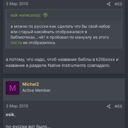
3 Мар 2010
#65
esik написал(а):
а можно по русски как сделать что бы свой набор
или старый какойнить отображалася в
баблиотеках...чёт я пробовал по мануалу из этого
поста
не отобразилось
а потому, что надо, чтоб название библы в k2libхххх и
название в разделе Native Instruments совпадало.
Michel2
M
Active Member
3 Мар 2010
#66
esik
,
по-русски вот было...