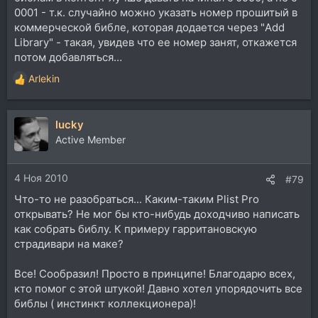
0001 - т.к. случайно можно указать номер прошитый в
коммерческой библе, которая додается через "Add
Library" - такая, увидев что ее номер занят, откажется
потом добавляться…
Arlekin
Р
е
а
lucky
к
ц
Active Member
и
и
4 Ноя 2010
:
#79
Что-то не разобраться... Каким-таким Plist Pro
открывать? Не мог бы кто-нибудь доходчиво написать
как собрать библу. К примеру гарритановскую
страдивари на маке?
Все! Сообразил! Просто в принципе! Благодарю всех,
кто помог с этой штукой! Давно хотел упорядочить все
библы ( инстинкт коллекционера)!