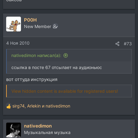
P00H
New Member
4 Ноя 2010
#73
nativedimon написал(а):
ссылка в посте 67 отсылает на аудионьюс
вот оттуда инструкция
View hidden content is available for registered users!
sirg74
,
Arlekin
и
nativedimon
Р
е
а
nativedimon
к
ц
Музыкальная музыка
и