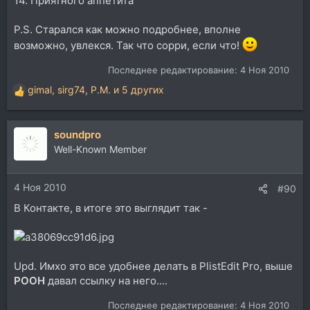
14. Приятного аппетита
P.S. Старался как можно подробнее, вполне
возможно, увлекся. Так что сорри, если что!
Последнее редактирование:
4 Ноя 2010
gimal
,
sirg74
,
P.M.
и 5 других
Р
е
а
soundpro
к
ц
Well-Known Member
и
и
4 Ноя 2010
:
#90
В Контакте, в итоге это выглядит так -
Upd. Имхо это все удобнее делать в PlistEdit Pro, выше
POOH
давал ссылку на него....
Последнее редактирование:
4 Ноя 2010