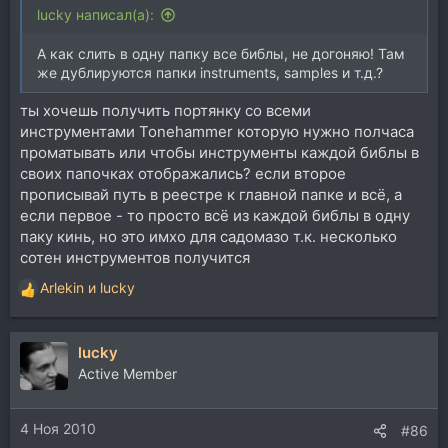
lucky написал(а):
А как слить в одну папку все библы, не догоняю! Там
же дублируются папки instruments, samples и т.д.?
ты хочешь получить портянку со всеми
инструментами Tonehammer которую нужно полчаса
проматывать или чтобы инструменты каждой библы в
своих папочках отображались? если второе
прописывай путь в реестре к главной папке и всё, а
если первое - то просто всё из каждой библы в одну
паку кинь, но это имхо для садомазо т.к. несколько
сотен инструментов получится
Arlekin
и
lucky
Р
е
а
lucky
к
ц
Active Member
и
и
4 Ноя 2010
:
#86