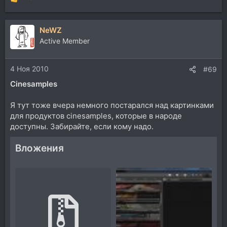
Р
е
а
NeWZ
к
ц
Active Member
и
и
4 Ноя 2010
:
#69
Cinesamples
Я тут тоже вчера немного постарался над картинками
для продуктов cinesamples, которые в народе
доступны. Забирайте, если кому надо.
Вложения