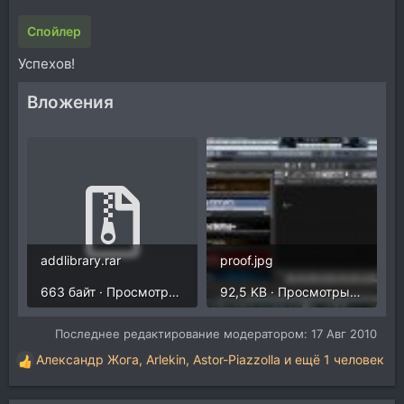
Спойлер
Успехов!
Вложения
addlibrary.rar
proof.jpg
663 байт · Просмотры: 82
92,5 KB · Просмотры: 64
Последнее редактирование модератором:
17 Авг 2010
Александр Жога
,
Arlekin
,
Astor-Piazzolla
и ещё 1 человек
Р
е
а