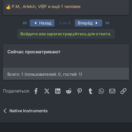
P.M.
,
Arlekin
,
V@F
и ещё 1 человек
Р
е
а
First
Last
Назад
3 из 8
Вперёд
к
ц
Войдите или зарегистрируйтесь для ответа.
и
и
:
Сейчас просматривают
Всего: 1 (пользователей: 0, гостей: 1)
Facebook
X (Twitter)
LinkedIn
Reddit
Pinterest
Tumblr
WhatsApp
Электр
Сс
Поделиться:
Native Instruments