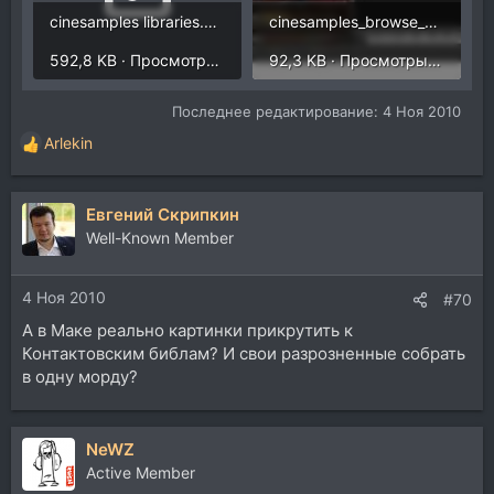
cinesamples libraries.zip
cinesamples_browse_kontakt.jpg
592,8 KB · Просмотры: 52
92,3 KB · Просмотры: 35
Последнее редактирование:
4 Ноя 2010
Arlekin
Р
е
а
Евгений Скрипкин
к
ц
Well-Known Member
и
и
4 Ноя 2010
:
#70
А в Маке реально картинки прикрутить к
Контактовским библам? И свои разрозненные собрать
в одну морду?
NeWZ
Active Member