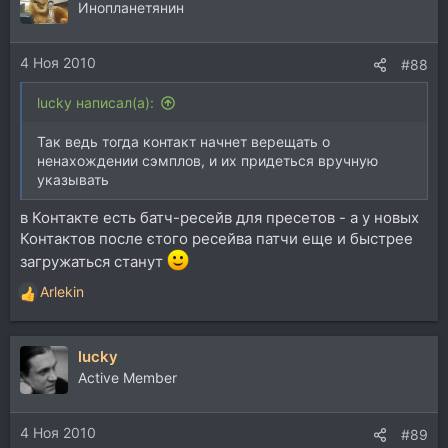
Инопланетянин
4 Ноя 2010
#88
lucky написал(а):
Так ведь тогда контакт начнет верещать о
ненахождении сэмплов, и их придеться вручную
указывать
в Контакте есть батч-ресейв для пресетов - а у новых
Контактов после єтого ресейва патчи еще и быстрее
загружаться станут
Arlekin
Р
е
а
lucky
к
ц
Active Member
и
и
4 Ноя 2010
:
#89