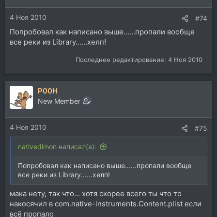
и
4 Ноя 2010
:
#74
Попробовал как написано выше......пропали вообще
все реки из Library......хелп!
Последнее редактирование:
4 Ноя 2010
P00H
New Member
4 Ноя 2010
#75
nativedimon написал(а):
Попробовал как написано выше......пропали вообще
все реки из Library......хелп!
мака нету, так что... хотя скорее всего ты что то
накосячил в com.native-instruments.Content.plist если
всё пропало