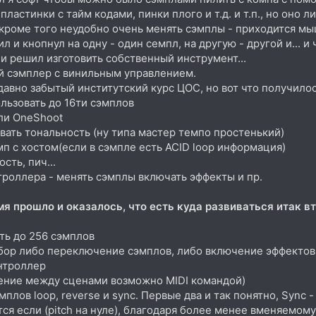
 пластинки с тайм кодами, пинки плого и т.д. и т.п., но он
. кроме того неудобно очень менять сэмплы - приходится мы
и кнопнул на одну - один семпл, на другую - другой и... и ч
и решил изготовить собственный инструмент...
й сэмплер с винильным управлением.
авно забытый институтский курс ЦОС, но вот что получилос
льзовать до 16ти сэмплов
ли OneShoot
ать тональность (ну типа мастер темпо простенький)
п с хостом(если в сэмпле есть ACID loop информация)
сть, пич...
троллера - менять сэмплы включать эффекты и пр.
мя прошло и оказалось, что есть куда развиваться итак в
ть до 256 сэмплов
бор либо переключение сэмплов, либо включение эффектов.
онтроллер
ение между сценами возможно MIDI командой)
лов loop, reverse и sync. Первые два и так понятно, Sync 
ся если (pitch на нуле), благодаря более менее вменяемому