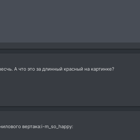
весчь. А что это за длинный красный на картинке?
нилового вертака:i-m_so_happy: