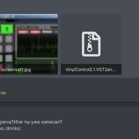
screenvst1.jpg
VinylControl2.1.VST2andVST3.release.rar
113,9 KB · Просмотры: 26
1,9 MB · Просмотры: 43
гих
креча?Или ты уже написал?
.:drinks: