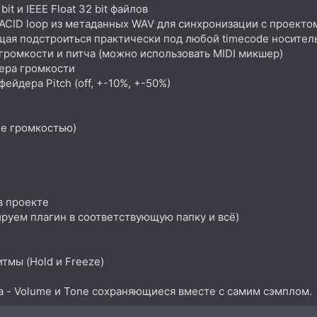
t и IEEE Float 32 bit файлов
CID loop из метаданных WAV для синхронизации с проекто
ая подстроиться практически под любой timecode носитель
громкости и питча (можно использовать MIDI микшер)
ера громкости
йдера Pitch (off, +-10%, +-50%)
ие громкостью)
в проекте
руем плагин в соответствующую папку и всё)
тмы (Hold и Freeze)
 - Volume и Tone сохраняющиеся вместе с самим сэмплом.