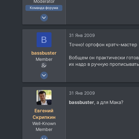
Moderator
vk.com
Команда форума
21 Май 2006
3.165
1.600
31 Янв 2009
B
113
Точно! ортофон крэтч-мастер
60
bassbuster
г. Орёл
Вобщем он практически готов,
Member
audio-post.ru
их надо в ручную прописывать
5 Июн 2007
81
37
31 Янв 2009
18
bassbuster
, а для Мака?
Евгений
Скрипкин
Well-Known
Member
29 Янв 2006