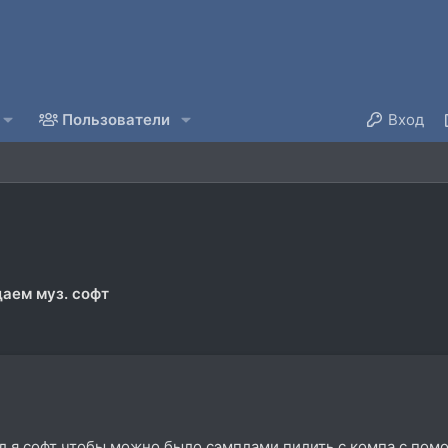
Пользователи
Вход
аем муз. софт
л я софт чтобы можно было сэмплами пилить с компа с пом