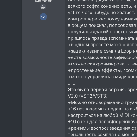
Member
всякого софта конечно есть, и
vst то чего нибудь не хватает
5 Июн 2007
контроллере кнопочку назначил 
81
в общем поискал, попробовал 
37
получился эдакий простеньки
пришлось правда вспоминать д
18
+в одном пресете можно испо
+зацикливание сэмпла Loop и
+есть возможность зафиксиров
+можно синхронизировать тем
+простенькие эффекты, громко
+можно управлять с миди кон
........
Это была первая версия. вре
V2.0 (VST2/VST3)
+Можно отновоременно грузи
+16 назначаемых пэдов. на вы
настроиться на любой MIDI к
+10 сцен для пэдов(переключ
+режимы воспроизведения сэмп
тональность сэмпла не меняет