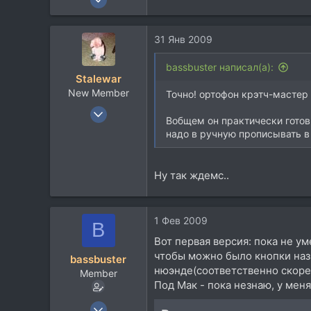
2.880
1.294
31 Янв 2009
113
50
bassbuster написал(а):
Stalewar
Batumi
New Member
Точно! ортофон крэтч-мастер
www.evgeniyskripkin.ru
13 Июл 2005
Вобщем он практически готов,
838
надо в ручную прописывать в
20
0
Ну так ждемс..
50
Москва
newalks.promodj.ru
1 Фев 2009
B
Вот первая версия: пока не у
чтобы можно было кнопки наз
bassbuster
нюэнде(соответственно скорее
Member
Под Мак - пока незнаю, у меня
5 Июн 2007