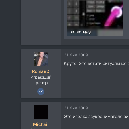
18
screen.jpg
34,7 KB · Просмотры: 235
31 Янв 2009
Круто. Это кстати актуальная 
RomanD
Играющий
тренер
1 Сен 2005
1.875
255
31 Янв 2009
83
Это иголка звукоснимателя ви
45
Michail
Москва