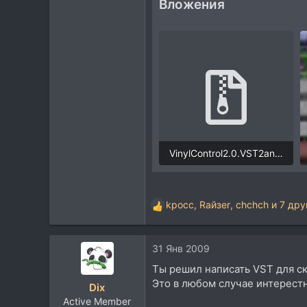
Вложения
VinylControl2.0.VST2andVST3.release.rar
1,9 MB · Просмотры: 38
kpocc
,
Rайзеr
,
chchch
и 7 дру
Р
е
а
31 Янв 2009
к
ц
Ты решил написать VST для с
и
Это в любом случае интерестно
Dix
и
Active Member
: