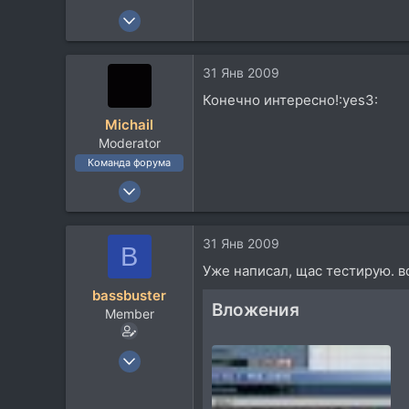
22 Апр 2008
217
51
31 Янв 2009
28
Конечно интересно!:yes3:
Michail
Moderator
Команда форума
21 Май 2006
3.165
1.600
31 Янв 2009
B
113
Уже написал, щас тестирую. в
60
bassbuster
г. Орёл
Вложения
Member
audio-post.ru
5 Июн 2007
81
37