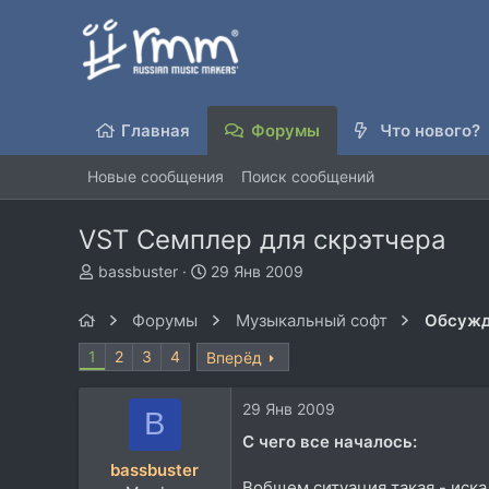
Главная
Форумы
Что нового?
Новые сообщения
Поиск сообщений
VST Семплер для скрэтчера
А
Д
bassbuster
29 Янв 2009
в
а
т
т
Форумы
Музыкальный софт
Обсужд
о
а
р
н
1
2
3
4
Вперёд
т
а
е
ч
29 Янв 2009
м
а
B
ы
л
С чего все началось:
а
bassbuster
Вобщем ситуация такая - иска