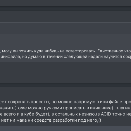
 могу выложить куда нибудь на потестировать. Едиственное что
 инифайле, но думаю в течении следующей недели научится сох
меет сохранять пресеты, но можно напрямую в ини файле пр
начить(тоже можно ручками прописать в инишнике). плагин
 всего и в кубе будет), в остальных незнаю.(в ACID точно 
 нет ни мака ни средств разработки под него,((