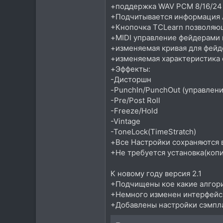
+поддержка WAV PCM 8/16/24 bi
+Подчитывается информация A
+Кнопочка TCLearn позволяющ
+MIDI управление фейдерами 
+изменяемая кривая для фейд
+изменяемая характеристика фе
+Эффекты:
-Дисторшн
-PunchIn/PunchOut (управлен
-Pre/Post Roll
-Freeze/Hold
-Vintage
-ToneLock(TimeStratch)
+Все Настройки сохраняются 
+Не требуется установка(копи
К новому году версия 2.1
+Подчищены кое какие алгори
+Немного изменен интерфейс
+Добавлены настройки сэмпла