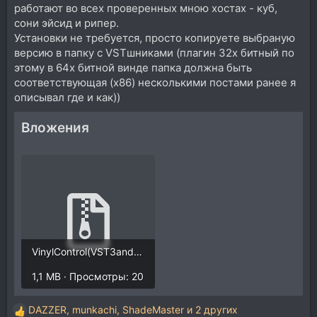
работают во всех проверенных мною хостах - куб,
сони эйсид и рипер.
Установки не требуется, просто копируете выбраную
версию в папку с VSTшниками (плагин 32х битный по
этому в 64х битной винде папка должна быть
соответствующая (x86) несколькими постами ранее я
описывал где и как))
Вложения
VinylControl(VST3andVST2).rar
1,1 MB · Просмотры: 20
DAZZER
,
munkachi
,
ShadeMaster
и 2 других
Р