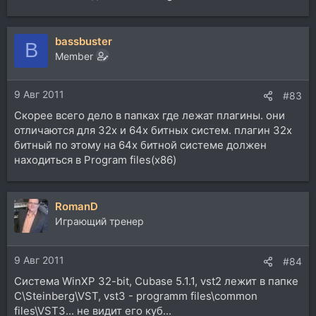
bassbuster
B
Member
9 Авг 2011
#83
Скорее всего дело в папках где лежат плагины. они
отличаются для 32х и 64x битных систем. плагин 32х
битный по этому на 64х битной системе должен
находиться в Program files(x86)
RomanD
Играющий тренер
9 Авг 2011
#84
Система WinXP 32-bit, Cubase 5.1.1, vst2 лежит в папке
C\Steinberg\VST, vst3 - programm files\common
files\VST3... не видит его куб...