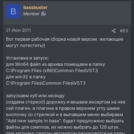
bassbuster
B
Member
21 Июн 2011
#63
Вот первая рабочая сборка новой версии. желающие
могут потестить))
Установка и запуск:
для Win64 файл из архива помещаем в папку
C:\Program Files (x86)\Common Files\VST3
для win32 в папку
C:\Program Files\Common Files\VST3
запускаем куб или нюэнду
создаем стерео(!) дорожку и вешаем инсертом на нее
сей плагин. в плагине в правом верхнем углу шмем
кнопочку со стрелкой и в выпавшем меню выбираем
"Add new sample in base". будет предложено выбрать
файлы для сэмплов, их можно выбрать до 128 штук.
при загрузке сэмплы автоматом раскидаются на пэды,