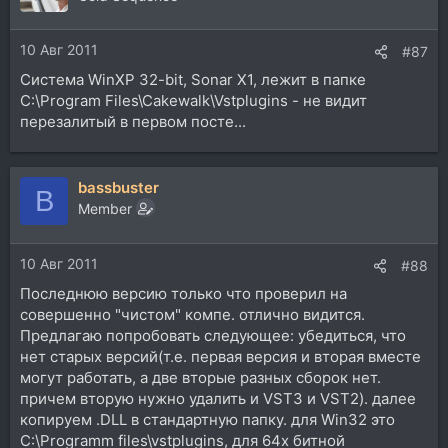
10 Авг 2011
#87
Система WinXP 32-bit, Sonar X1, лежит в папке
C:\Program Files\Cakewalk\Vstplugins - не видит
перезалитый в первом посте...
bassbuster
B
Member
10 Авг 2011
#88
Последнюю версию только что проверил на
совершенно "чистом" компе. отлично видится.
Предлагаю попробовать следующее: убедиться, что
нет старых версий(т.е. первая версия и вторая вместе
могут работать, а две вторые разных сборок нет.
причем вторую нужно удалить и VST3 и VST2). далее
копируем .DLL в стандартную папку. для Win32 это
С:\Programm files\vstplugins, для 64х битной