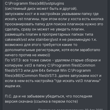
C:\Programm files(x86)\vstplugins
(системный диск может быть и другой).
запускаем хост и в настройках указываем папку где
искать vst плагины. при этом если у хоста есть кнопка
просканировать папку для поиска плагинов нужно это
сделать, сразу он может не увидеть плагин.
размещать плагин в проприетарных папках типа
cakewalk\vst или stainberg\vst я не рекомендую т.к.
возможно для этого требуется какие то
дополнитегьные регистрации, хотя если заработало
ничего против не имею))
По VST3: все тоже самое - удаляем старые сборки и
копируем .vst3 в папку С:\Programm files\Common
files\VST3 или для 64х битной Win С:\Programm
files(x86)\Common files\VST3. далее запускаем хост и
если в нем есть настройка "где искать vst3 плагины"
ищем их.
П.С. да и не забываем убедиться, что последняя
версия скачана (ссылка в первом посте)