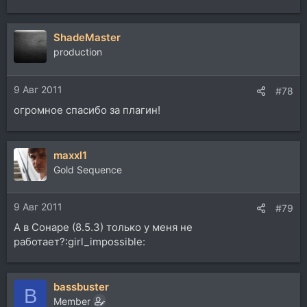
е
а
ShadeMaster
к
ц
production
и
и
9 Авг 2011
:
#78
огромное спасибо за плагин!
maxxl1
Gold Sequence
9 Авг 2011
#79
А в Сонаре (8.5.3) только у меня не
работает?:girl_impossible:
bassbuster
B
Member