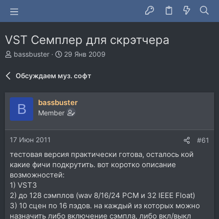
VST Семплер для скрэтчера
А
Д
bassbuster
29 Янв 2009
в
а
т
т
Обсуждаем муз. софт
о
а
р
н
т
а
bassbuster
B
е
ч
Member
м
а
ы
л
а
17 Июн 2011
#61
тестовая версия практически готова, осталось кой
какие фичи подкрутить. вот коротко описание
возможностей:
1) VST3
2) до 128 сэмплов (wav 8/16/24 PCM и 32 IEEE Float)
3) 10 сцен по 16 пэдов. на каждый из которых можно
назначить либо включение сэмпла, либо вкл/выкл