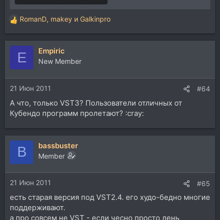
RomanD
,
makey
и
Galkinpro
Р
е
а
Empiric
к
E
ц
New Member
и
и
21 Июн 2011
:
#64
А что, только VST3? Пользователи отличных от
Кубендо программ пролетают? :cray:
bassbuster
B
Member
21 Июн 2011
#65
есть старая версия под VST2.4. его худо-бедно многие
поддерживают.
а про совсем не VST - если чесно просто лень