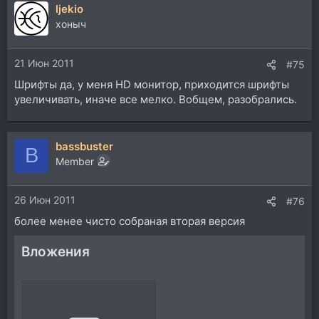
ljekio
к
ц
хоныч
и
и
21 Июн 2011
:
#75
Шрифты да, у меня HD монитор, приходится шрифты
увеличивать, иначе все мелко. Вобщем, разобрались.
bassbuster
B
Member
26 Июн 2011
#76
более менее чисто собраная вторая версия
Вложения