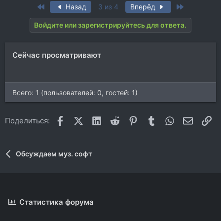
First
Last
Назад
3 из 4
Вперёд
Войдите или зарегистрируйтесь для ответа.
Сейчас просматривают
Всего: 1 (пользователей: 0, гостей: 1)
Facebook
X (Twitter)
LinkedIn
Reddit
Pinterest
Tumblr
WhatsApp
Электр
Сс
Поделиться:
Обсуждаем муз. софт
Статистика форума