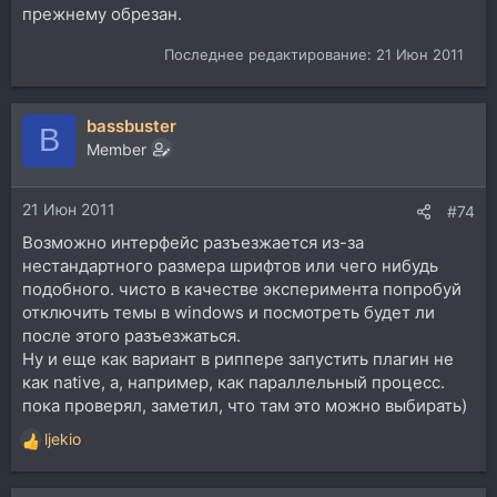
прежнему обрезан.
Последнее редактирование:
21 Июн 2011
bassbuster
B
Member
21 Июн 2011
#74
Возможно интерфейс разъезжается из-за
нестандартного размера шрифтов или чего нибудь
подобного. чисто в качестве эксперимента попробуй
отключить темы в windows и посмотреть будет ли
после этого разъезжаться.
Ну и еще как вариант в риппере запустить плагин не
как native, а, например, как параллельный процесс.
пока проверял, заметил, что там это можно выбирать)
ljekio
Р
е
а