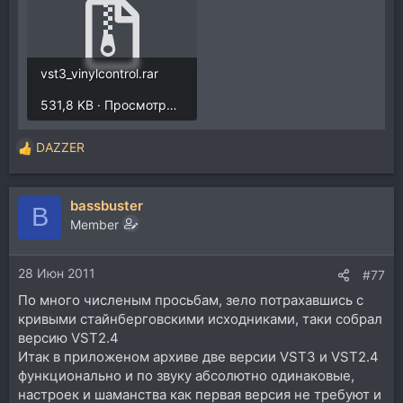
vst3_vinylcontrol.rar
531,8 KB · Просмотры: 4
DAZZER
Р
е
а
bassbuster
к
B
ц
Member
и
и
28 Июн 2011
:
#77
По много численым просьбам, зело потрахавшись с
кривыми стайнберговскими исходниками, таки собрал
версию VST2.4
Итак в приложеном архиве две версии VST3 и VST2.4
функционально и по звуку абсолютно одинаковые,
настроек и шаманства как первая версия не требуют и