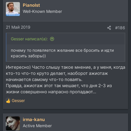
PianoIst
Well-Known Member
21 Май 2019
#186
Gesser написал(а):
почему то появляется желание все бросить и идти
красить заборы))
Интересно) Часто слышу такое мнение, а у меня, когда
кто-то что-то круто делает, наоборот ажиотаж
начинается самому что-то поваять.
Правда, ажиотаж этот так мешает, что дня 2-3 из
жизни совершенно напрасно пропадают...
Gesser
Р
е
а
irma-kanu
к
ц
Active Member
и