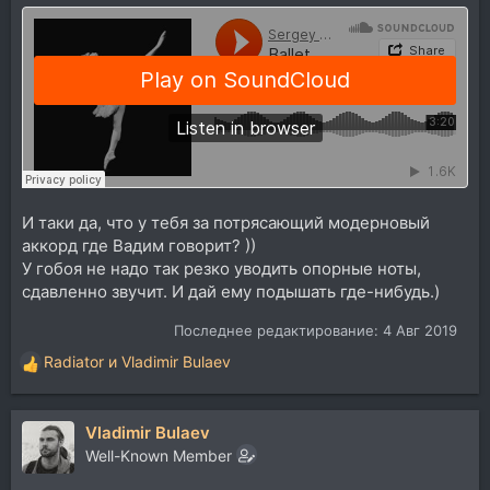
И таки да, что у тебя за потрясающий модерновый
аккорд где Вадим говорит? ))
У гобоя не надо так резко уводить опорные ноты,
сдавленно звучит. И дай ему подышать где-нибудь.)
Последнее редактирование:
4 Авг 2019
Radiator
и
Vladimir Bulaev
Р
е
а
Vladimir Bulaev
к
ц
Well-Known Member
и