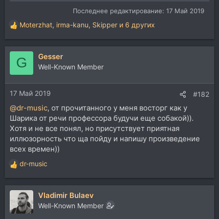
Последнее редактирование:
17 Май 2019
Moterzhat
,
irma-kanu
,
Skipper
и 6 других
Р
е
а
Gesser
к
G
ц
Well-Known Member
и
и
17 Май 2019
:
#182
@dr-music
, от прочитанного у меня восторг как у
Шарика от речи профессора будучи еще собакой)).
Хотя и не все понял, но присутствует приятная
иллюзорность что ща пойду и напишу произведение
всех времен))
dr-music
Р
е
а
Vladimir Bulaev
к
ц
Well-Known Member
и