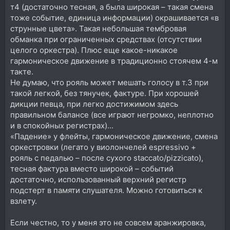
т4 (достаточно тесная, а была широкая – такая смена
тоже событие, единица информации) окрашивается «в
струнные цвета». Такая небольшая тембровая
обманка при ограниченных средствах (отсутствии
целого оркестра). Плюс еще какое-никакое
гармоническое движение в традиционно стоячем 4-м
такте.
Не думаю, что рояль может мешать голосу в т.3 при
такой легкой, без тянучек, фактуре. При хорошей
дикции певца, при легко достижимом здесь
правильном балансе (все играют негромко, неплотно
и в спокойных регистрах)...
«Падение» у флейты, гармоническое движение, смена
оркестровки (легато у виолончелей espressivo +
рояль с педалью – после сухого staccato/pizzicato),
тесная фактура вместо широкой – событий
достаточно, использованный верхний регистр
подстерт в памяти слушателя. Можно готовиться к
взлету.
Если честно, то у меня это не совсем аранжировка,