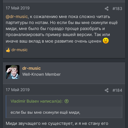
и
17 Май 2019
:
#183
@dr-music
, к сожалению мне пока сложно читать
партитуры по нотам. Но если бы вы мне скинули ещё
миди, мне было бы гораздо проще разобрать и
проанализировать пример вашей версии. Так или
иначе ваш вклад в мое развитие очень ценен
dr-music
Р
е
а
dr-music
к
ц
Well-Known Member
и
и
17 Май 2019
:
#184
Vladimir Bulaev написал(а):
если бы вы мне скинули ещё миди,
Миди звучащего не существует, и я не стану его