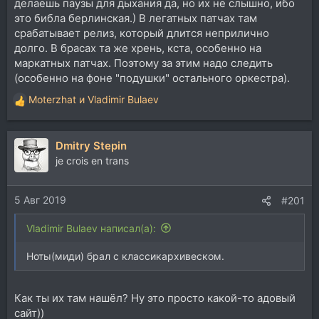
делаешь паузы для дыхания да, но их не слышно, ибо
это библа берлинская.) В легатных патчах там
срабатывает релиз, который длится неприлично
долго. В брасах та же хрень, кста, особенно на
маркатных патчах. Поэтому за этим надо следить
(особенно на фоне "подушки" остального оркестра).
Moterzhat
и
Vladimir Bulaev
Р
е
а
Dmitry Stepin
к
ц
je crois en trans
и
и
5 Авг 2019
:
#201
Vladimir Bulaev написал(а):
Ноты(миди) брал с классикархивеском.
Как ты их там нашёл? Ну это просто какой-то адовый
сайт))