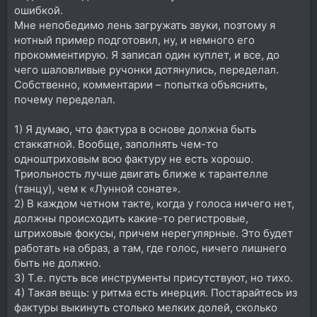
ошибкой.
Мне непобедимо лень загружать звуки, поэтому я
нотный пример подготовил, ну, и немного его
прокомментирую. Я записал один куплет, и все, до
чего шаловливые ручонки дотянулись, переделал.
Собственно, комментарии – попытка объяснить,
почему переделал.
1) Я думаю, что фактура в основе должна быть
стаккатной. Вообще, заполнять чем-то
одноштриховым всю фактуру не есть хорошо.
Триольность лучше двигать ближе к тарантелле
(танцу), чем к «Лунной сонате».
2) В каждом четном такте, когда у голоса ничего нет,
должны происходить какие-то регистровые,
штриховые фокусы, причем нерегулярные. Это будет
работать на образ, а там, где голос, ничего лишнего
быть не должно.
3) Т.е. пусть все инструменты присутствуют, но тихо.
4) Такая вещь: у ритма есть инерция. Постарайтесь из
фактуры выкинуть столько мелких долей, сколько