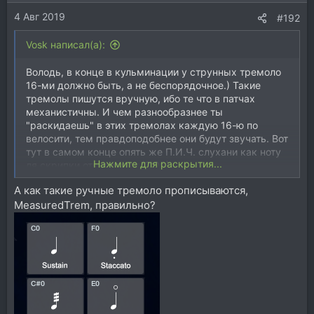
и
4 Авг 2019
:
#192
Vosk написал(а):
Володь, в конце в кульминации у струнных тремоло
16-ми должно быть, а не беспорядочное.) Такие
тремолы пишутся вручную, ибо те что в патчах
механистичны. И чем разнообразнее ты
"раскидаешь" в этих тремолах каждую 16-ю по
велосити, тем правдоподобнее они будут звучать. Вот
тут в самом конце опять же П.И.Ч. слухани как ноту
Нажмите для раскрытия...
ля скрипки отпиливают (3:00).
А как такие ручные тремоло прописываются,
MeasuredTrem, правильно?