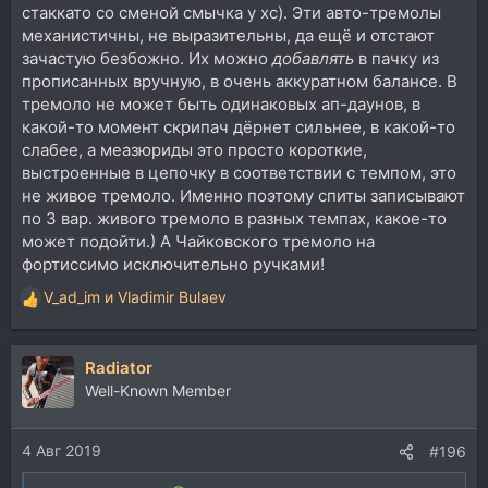
стаккато со сменой смычка у хс). Эти авто-тремолы
механистичны, не выразительны, да ещё и отстают
зачастую безбожно. Их можно
добавлять
в пачку из
прописанных вручную, в очень аккуратном балансе. В
тремоло не может быть одинаковых ап-даунов, в
какой-то момент скрипач дёрнет сильнее, в какой-то
слабее, а меазюриды это просто короткие,
выстроенные в цепочку в соответствии с темпом, это
не живое тремоло. Именно поэтому спиты записывают
по 3 вар. живого тремоло в разных темпах, какое-то
может подойти.) А Чайковского тремоло на
фортиссимо исключительно ручками!
V_ad_im
и
Vladimir Bulaev
Р
е
а
Radiator
к
ц
Well-Known Member
и
и
4 Авг 2019
:
#196