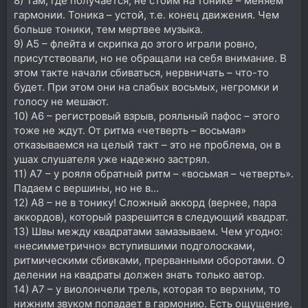
8) Там, где получается, не стоим на тонике – меняем
гармонии. Тоника – устой, т.е. конец движения. Чем
больше тоники, тем мертвее музыка.
9) А5 – флейта и скрипка до этого играли ровно,
присутствовали, но не обращали на себя внимание. В
этом такте начали сбиваться, нервничать – что-то
будет. При этом они на слабых восьмых, негромки и
голосу не мешают.
10) А6 – регистровый взрыв, рояльный пафос – этого
тоже не ждут. От ритма «четверть – восьмая»
отказываемся на целый такт – это не проблема, он в
ушах слушателя уже надежно застрял.
11) А7 – у рояля обратный ритм – «восьмая – четверть».
Падаем с вершины, но не в...
12) А8 – не в тонику! Сложный аккорд (вернее, пара
аккордов), который разрешится в следующий квадрат.
13) Швы между квадратами замазываем. Чем угодно:
«несимметрично» вступившими подголосками,
ритмическими сбивками, прерванными оборотами. О
делении на квадраты должен знать только автор.
14) А7 – у виолончели трель, которая то верхним, то
нижним звуком попадает в гармонию. Есть ощущение,