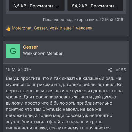
3,5 KB · Просмотры: 331
84,2 KB · Просмотры: 314
Последнее редактирование:
22 Май 2019
Moterzhat
,
Gesser
,
Vosk
и ещё 1 человек
Р
е
а
Gesser
к
G
ц
Well-Known Member
и
и
19 Май 2019
:
#185
Вы уж простите что я так сказать в калашный ряд. Не
мучился со штрихами и т.д. только библы вставил. Во
первых лень возиться, да и не сумею я сделать это на
уровне. Для проанализировать загнал и дай думаю
выложу, просто что б было хоть приблизительно
понятно что там Dr-music навоял, не все же
небожители, а голые миди совсем уж непонятно
звучат. Уничтожила флейта в начале и трель
виолончели позже, сразу почему то появляется