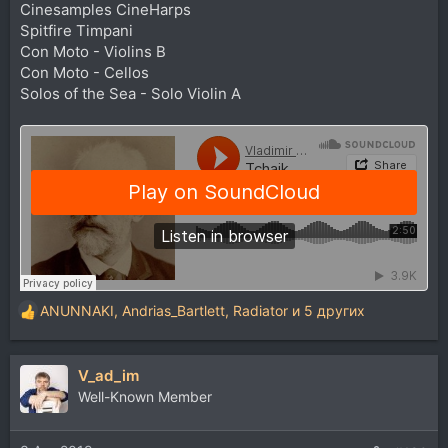
Cinesamples CineHarps
Spitfire Timpani
Con Moto - Violins B
Con Moto - Cellos
Solos of the Sea - Solo Violin A
ANUNNAKI
,
Andrias_Bartlett
,
Radiator
и 5 других
Р
е
а
V_ad_im
к
ц
Well-Known Member
и
и