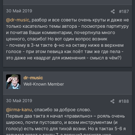
и
30 Май 2019
:
#187
@dr-music
, разбор и все советы очень круты и даже не
только касательно темы автора - посмотрев партитуру
и почитав Ваши комментарии, почерпнула много
ценного, спасибо! Но вот один вопрос возник
- почему в 3-м такте ф-но на октаву ниже в верхнем
голосе - при этом певица как поёт там же где пела -
это даже не квадрат для изменения - смысл в чём?)
dr-music
Well-Known Member
30 Май 2019
#188
@irma-kanu
, спасибо за доброе слово.
Первые два такта я начал «правильно» – рояль очень
широко, почти пустовато, и всем инструментам (и
голосу) есть место для тихой возни. Но в тактах 5-6 я
задумал взлет к такту 7, а верхний регистр уже