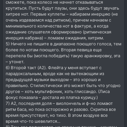
сможете, пока колесо не начнет отказываться
крутиться. Пусть будут паузы, они здесь будут звучать
хитрее нот. Первые куплеты – набираем инерцию (не
очень издеваемся над ритмом), причем начнаем с
минимального количества нот в фактуре, а когда
ожидание слушателя сформировано (ритмическая
инерция набрана) – ломаем ожидания, хитрим.
5) Ничего не пишите в диапазоне поющего голоса, тем
более по нотам поющего. Вторая певица еще
перепела бы (могла победить) такую аранжировку, эта
– утонет.
6) Второй такт (A2). Флейта у меня вступает с
парадоксальным, вроде как не вытекающим из
предыдущей музыки выходом – это хорошо и
правильно. Стилистически это может быть что угодно
другое – хоть мультифоник, хоть глиссандо. (Лиса
фокус показала – достала из платка курицу.)
7) A2, последняя доля – виолончель и ф-но ломают
ритм баса, но пока осторожно и разово. Скрипка все
время присутствует, но тихо. В этом воздухе все
время что-то шевелится...