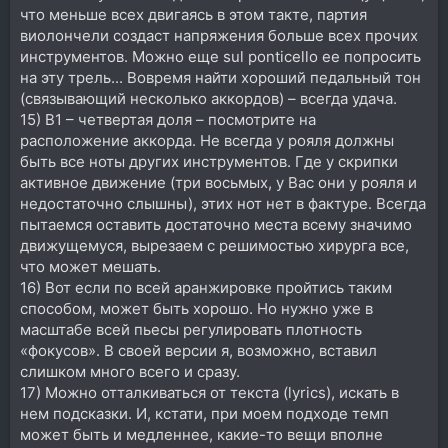
что меньше всех двигаясь в этом такте, партия
виолончели создаст напряжения больше всех прочих
инструментов. Можно еще sul ponticello ее попросить
на эту трель... Вовремя найти хороший педальный тон
(связывающий несколько аккордов) – всегда удача.
15) B1 – четвертая доля – посмотрите на
расположение аккорда. Не всегда у рояля должны
быть все ноты других инструментов. Где у скрипки
активное движение (три восьмых, у Вас они у рояля и
недостаточно слышны), этих нот нет в фактуре. Всегда
пытаемся оставить достаточно места всему значимо
движущемуся, вырезаем с решимостью хирурга все,
что может мешать.
16) Вот если по всей аранжировке пройтись таким
способом, может быть хорошо. Но нужно уже в
масштабе всей пьесы регулировать плотность
«фокусов». В своей версии я, возможно, вставил
слишком много всего и сразу.
17) Можно отталкиваться от текста (lyrics), искать в
нем подсказки. И, кстати, при моем подходе темп
может быть и медленнее, какие-то вещи вполне