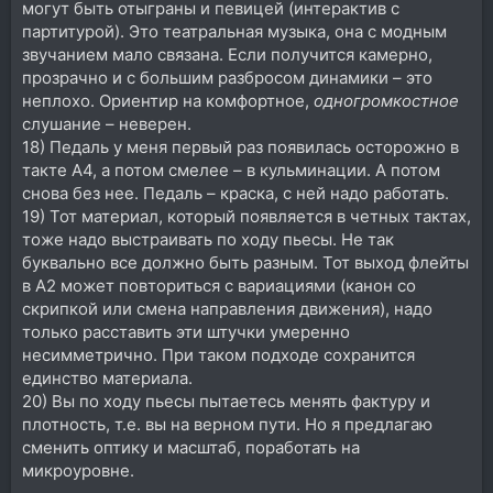
могут быть отыграны и певицей (интерактив с
партитурой). Это театральная музыка, она с модным
звучанием мало связана. Если получится камерно,
прозрачно и с большим разбросом динамики – это
неплохо. Ориентир на комфортное,
одногромкостное
слушание – неверен.
18) Педаль у меня первый раз появилась осторожно в
такте А4, а потом смелее – в кульминации. А потом
снова без нее. Педаль – краска, с ней надо работать.
19) Тот материал, который появляется в четных тактах,
тоже надо выстраивать по ходу пьесы. Не так
буквально все должно быть разным. Тот выход флейты
в А2 может повториться с вариациями (канон со
скрипкой или смена направления движения), надо
только расставить эти штучки умеренно
несимметрично. При таком подходе сохранится
единство материала.
20) Вы по ходу пьесы пытаетесь менять фактуру и
плотность, т.е. вы на верном пути. Но я предлагаю
сменить оптику и масштаб, поработать на
микроуровне.