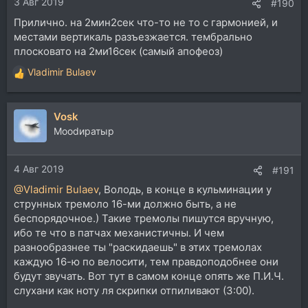
3 Авг 2019
:
#190
Прилично. на 2мин2сек что-то не то с гармонией, и
местами вертикаль разъезжается. тембрально
плосковато на 2ми16сек (самый апофеоз)
Vladimir Bulaev
Р
е
а
Vosk
к
ц
Moodиратыр
и
и
4 Авг 2019
:
#191
@Vladimir Bulaev
, Володь, в конце в кульминации у
струнных тремоло 16-ми должно быть, а не
беспорядочное.) Такие тремолы пишутся вручную,
ибо те что в патчах механистичны. И чем
разнообразнее ты "раскидаешь" в этих тремолах
каждую 16-ю по велосити, тем правдоподобнее они
будут звучать. Вот тут в самом конце опять же П.И.Ч.
слухани как ноту ля скрипки отпиливают (3:00).