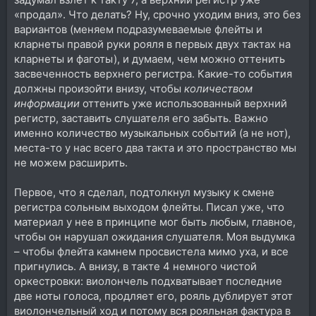
«продал». Что делать? Ну, срочно уходим вниз, это без
вариантов (меняем подразумеваемые флейты и
кларнеты правой руки рояля в первых двух тактах на
кларнеты и фаготы), и думаем, чем можно оттенить
засвеченность верхнего регистра. Какие-то события
должны произойти внизу, чтобы
количеством
информации
оттенить уже использованный верхний
регистр, заставить слушателя его забыть. Важно
именно количество музыкальных событий (а не нот),
места-то у нас всего два такта и это пространство мы
не можем расширить.
Первое, что я сделал, подтолкнул музыку к смене
регистра сольным выходом флейты. Писал уже, что
материал у нее в принципе мог быть любым, главное,
чтобы он нарушал ожидания слушателя. Моя выдумка
– чтобы флейта камнем просвистела мимо уха, и все
пригнулись. А внизу, в такте 4 немного чистой
оркестровки: виолончель подхватывает последние
две ноты голоса, продляет его, рояль дублирует этот
виолончельный ход и потому вся рояльная фактура в