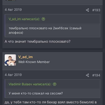
4 Авг 2019
#193
V_ad_im написал(а):
тембрально плосковато на 2ми16сек (самый
апофеоз)
А что значит тембрально плосковато?
V_ad_im
Well-Known Member
4 Авг 2019
#194
Vladimir Bulaev написал(а):
У меня кто-то слажал на сессии?
да, у тебя там кто-то ля бекар взял вместо бемоля) в