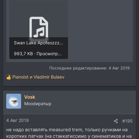
Swan Lake Apofeozzz.mp3
993,7 KB · Просмотры: 1.398
Последнее редактирование:
4 Авг 2019
PianoIst
и
Vladimir Bulaev
Р
е
а
Vosk
к
ц
Moodиратыр
и
и
4 Авг 2019
:
#195
не надо вставлять measured trem, только ручками на
коротких патчах (на стаккатиссимо у синематиков и на