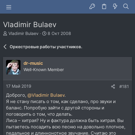
Vladimir Bulaev
А
Д
Vladimir Bulaev
8 Окт 2008
в
а
т
т
Оркестровые работы участников.
о
а
р
н
т
а
dr-music
е
ч
Well-Known Member
м
а
ы
л
а
17 Май 2019
#181
Доброго,
@Vladimir Bulaev
.
Я не стану писать о том,
как
сделано, про звуки и
баланс. Попробую зайти с другой стороны и
поговорить о том,
что
делать.
Лиса – хитрая? Ну и фактура должна быть хитрая. Вы
пытаетесь посадить всю песню на довольно плотное,
педальное и длиннонотное звучание. Считаю это