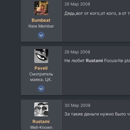
1.070
29 Мар 2008
113
Дядь,вот от кого,от кого, а от
50
Bumbeat
Киев, Украина
New Member
www.foleywalkers.com
5 Фев 2007
349
97
29 Мар 2008
0
Не любит
Rustami
Focusrite pla
Москва
Pavell
www.realmusic.ru
Смотритель
маяка, ЦК.
20 Апр 2004
3.971
871
30 Мар 2008
113
За такие деньги нужно было чт
Россия. Крым. Южный федеральный.
Rustami
about.me
Well-Known