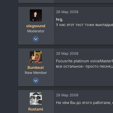
375
75
28 Мар 2008
28
hrg
,
Msk
У нас этот тест тоже выкладыв
olegsound
Moderator
4 Май 2004
5.784
2.707
29 Мар 2008
113
Focusrite platinum voiceMaste
50
все остальное- просто песня,
Bumbeat
Украина, Львов
New Member
5 Фев 2007
349
97
29 Мар 2008
0
На чём Вы до этого работали, е
Москва
Rustami
www.realmusic.ru