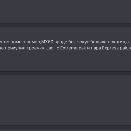
r не помню номер,MX60 вроде бы, фокус больше покатил,а т
дне прикупил троечку Uad- c Extreme pak и пара Express pak