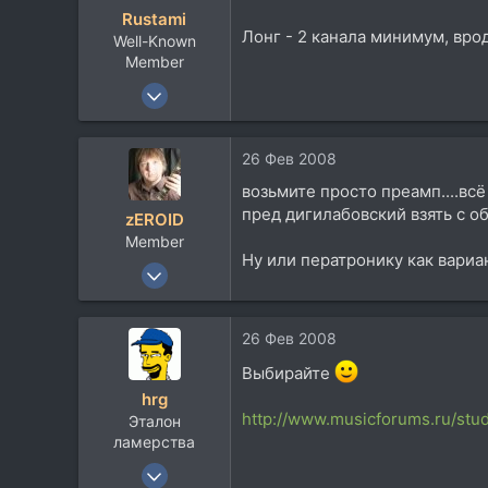
Посетить сайт
Rustami
Лонг - 2 канала минимум, вро
Well-Known
Member
20 Окт 2007
8.461
1.070
26 Фев 2008
113
возьмите просто преамп....всё
50
пред дигилабовский взять с 
zEROID
Киев, Украина
Member
www.foleywalkers.com
Ну или ператронику как вариан
19 Ноя 2006
96
24
26 Фев 2008
8
Выбирайте
56
hrg
Moscow, Russia
http://www.musicforums.ru/stu
Эталон
motovilo.com
ламерства
8 Ноя 2005