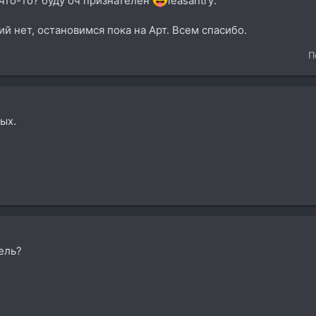
что-то? буду оч признателен
leasantry:
й нет, остановимся пока на Арт. Всем спасибо.
П
ых.
ель?