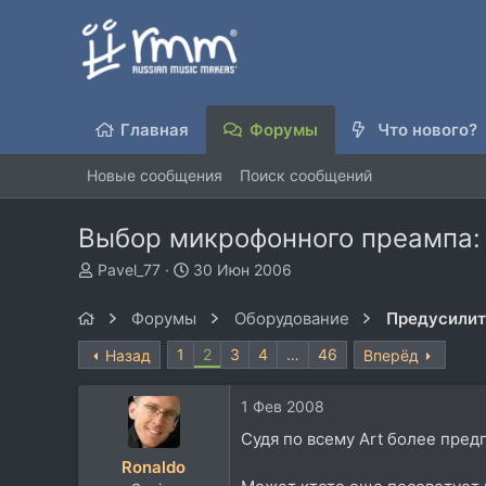
Главная
Форумы
Что нового?
Новые сообщения
Поиск сообщений
Выбор микрофонного преампа: 
А
Д
Pavel_77
30 Июн 2006
в
а
т
т
Форумы
Оборудование
о
а
р
н
1
2
3
4
…
46
Назад
Вперёд
т
а
е
ч
1 Фев 2008
м
а
ы
л
Судя по всему Art более предпо
а
Ronaldo