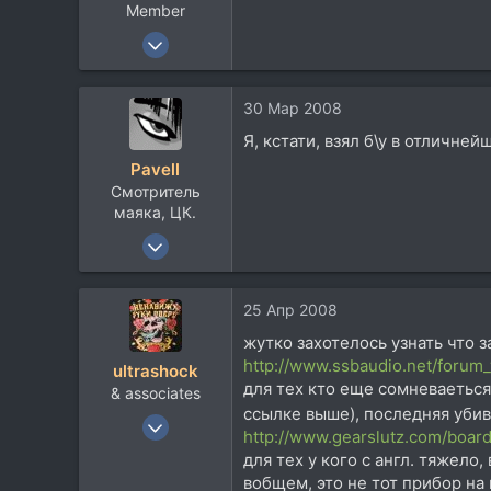
Member
20 Окт 2007
8.461
1.070
30 Мар 2008
113
Я, кстати, взял б\у в отличне
50
Pavell
Киев, Украина
Смотритель
www.foleywalkers.com
маяка, ЦК.
20 Апр 2004
3.971
871
25 Апр 2008
113
жутко захотелось узнать что 
Россия. Крым. Южный федеральный.
http://www.ssbaudio.net/forum
ultrashock
about.me
для тех кто еще сомневаеться
& associates
ссылке выше), последняя убив
3 Ноя 2005
http://www.gearslutz.com/board
5.037
для тех у кого с англ. тяжело,
1.598
вобщем, это не тот прибор на