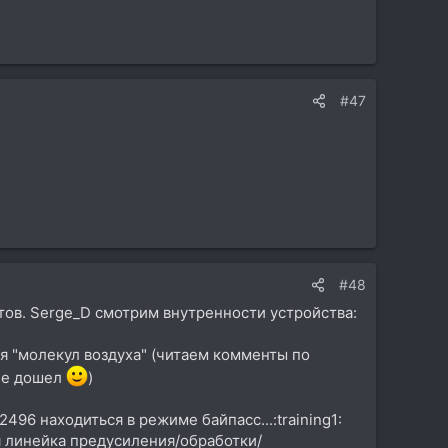
#47
#48
 тов. Serge_D смотрим внутренности устройства:
я "молекул воздуха" (читаем комменты по
 не дошел
)
2496 находиться в режиме байпасс...:training1:
ая линейка предусиления/обработки/