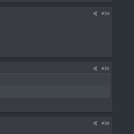
#34
#35
#36