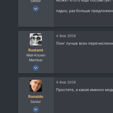
Может ктото еще посоветует 
Senior
23 Фев 2007
ладно, раз больше предложени
441
11
18
55
4 Фев 2008
Посетить сайт
Лонг лучше всех перечисленн
Rustami
Well-Known
Member
20 Окт 2007
8.461
1.070
4 Фев 2008
113
Простите, а какая именно мод
50
Ronaldo
Киев, Украина
Senior
www.foleywalkers.com
23 Фев 2007