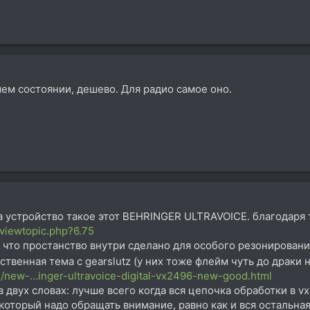
йшем состоянии, дешево. Для радио самое оно.
за устройство такое этот BEHRINGER ULTRAVOICE. благодаря
_viewtopic.php?6.75
 что простанство внутри сделано для особого резонировани
ственная тема с gearslutz (у них тоже флейм чуть до драки
/new-...inger-ultravoice-digital-vx2496-new-good.html
 в двух словах: лучше всего когда вся цепочка обработки в vx
 который надо обращать внимание, равно как и вся остальн