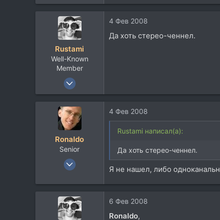
441
11
4 Фев 2008
18
Да хоть стерео-ченнел.
55
Rustami
Посетить сайт
Well-Known
Member
20 Окт 2007
8.461
1.070
4 Фев 2008
113
50
Rustami написал(а):
Ronaldo
Киев, Украина
Senior
Да хоть стерео-ченнел.
www.foleywalkers.com
23 Фев 2007
Я не нашел, либо одноканаль
441
11
18
6 Фев 2008
55
Ronaldo
,