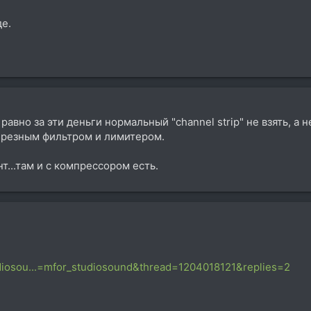
де.
 равно за эти деньги нормальный "channel strip" не взять, 
обрезным фильтром и лимитером.
т...там и с компрессором есть.
diosou...=mfor_studiosound&thread=1204018121&replies=2