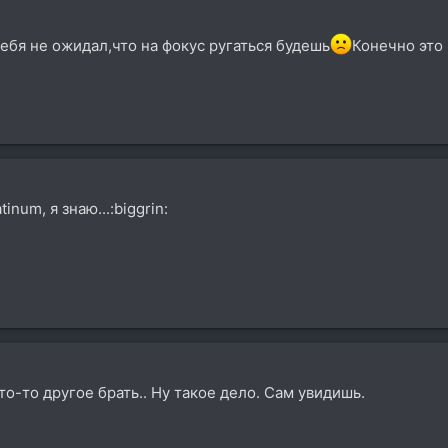
 тебя не ожидал,что на фокус ругаться будешь
Конечно это 
tinum, я знаю...:biggrin:
о-то другое брать.. Ну такое дело. Сам увидишь.