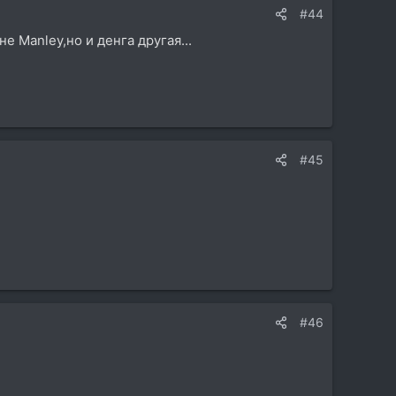
#44
не Manley,но и денга другая...
#45
#46