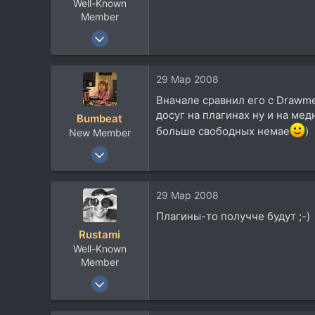
Well-Known
Member
20 Окт 2007
8.461
1.070
29 Мар 2008
113
Вначале сравнил его с Drawme
50
досуг на плагинах ну и на ме
Bumbeat
Киев, Украина
больше свободных немае
)
New Member
www.foleywalkers.com
5 Фев 2007
349
97
29 Мар 2008
0
Плагины-то получче будут ;-)
Москва
Rustami
www.realmusic.ru
Well-Known
Member
20 Окт 2007
8.461