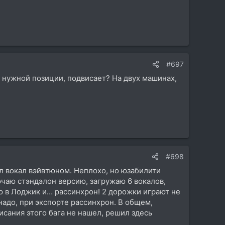
#697
с нужной позиции, подвисает? На двух машинах,
#698
л вокал вэйвтюном. Неплохо, но юзабилити
лючаю стэндэлон версию, загружаю 6 вокалов,
яю в Лоджик и… рассинхрон! 2 дорожки играют не
надо, при экспорте рассинхрон. В общем,
писания этого бага не нашел, решил здесь