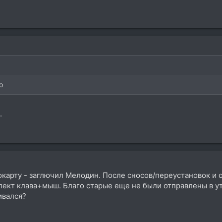
o
.
карту - заглючил Мелодин. После сносов/переустановок и о
ект клава+мыш. Благо старые еще не были отправлены в ут
ивался?