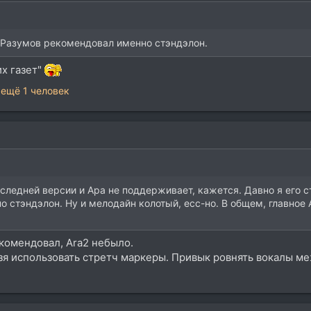
 Разумов рекомендовал именно стэндэлон.
их газет"
 ещё 1 человек
ледней версии и Ара не поддерживает, кажется. Давно я его ст
стэндэлон. Ну и мелодайн колотый, есс-но. В общем, главное A
рекомендовал, Ara2 небыло.
ьзя использовать стретч маркеры. Привык ровнять вокалы м