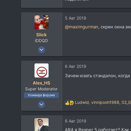
63
28
5 Авг 2019
40
@maximgurman
, скрин окна э
Алматы
Slick
IDDQD
13 Май 2008
2.116
1.064
6 Авг 2019
113
Зачем юзать стэндэлон, когда
41
Alex_HS
Москва, Переделкино
Super Moderator
www.vk.com
Команда форума
19 Ноя 2002
Ludwid
,
vinnipooh1988
,
02_G
Р
21.717
е
а
33.736
6 Авг 2019
к
113
ц
ARA в Reaper 5 работает? Как 