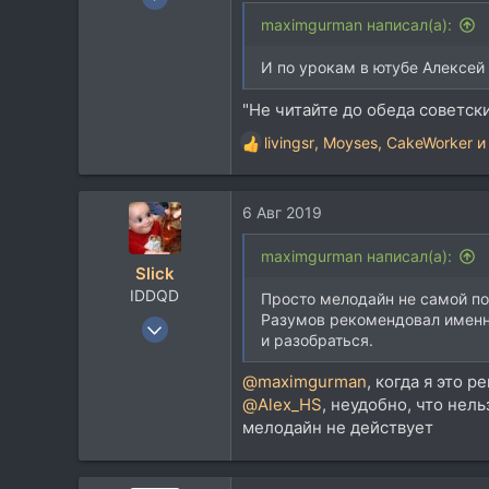
21.717
maximgurman написал(а):
33.736
И по урокам в ютубе Алексей
113
59
"Не читайте до обеда советск
Москва
livingsr
,
Moyses
,
CakeWorker
и
Р
е
а
6 Авг 2019
к
ц
и
maximgurman написал(а):
Slick
и
IDDQD
:
Просто мелодайн не самой пос
Разумов рекомендовал именно 
13 Май 2008
и разобраться.
2.116
1.064
@maximgurman
, когда я это 
@Alex_HS
, неудобно, что нел
113
мелодайн не действует
41
Москва, Переделкино