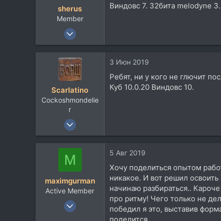
46
Виндовс 7. 32бита melodyne 3
sherus
Тамбов
Member
6 Июл 2013
29
0
3 Июн 2019
6
Ребят, ни у кого не глючит п
Куб 10.0.20 Виндовс 10.
Scarlatino
Cockoshmondelie
r
20 Окт 2006
2.969
850
5 Авг 2019
M
113
Хочу поделиться опытом рабо
51
никакое. И вот решил освоить
maximgurman
Воронеж
начинаю разбираться.. Кароче
Active Member
про ритму! Чего только не де
24 Июн 2013
победил я это, выставив форма
160
поделится.