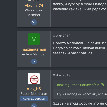
и
59
папку, и курсор в окне мелод
Vladimir74
и
Москва
клавишу как внешний редакто
Well-Known
:
Member
22 Апр 2011
2.604
726
6 Авг 2019
M
113
Просто мелодайн не самой пос
51
Разумов рекомендовал именно 
maximgurman
Россия, Краснодар
завести и разобраться.
Active Member
wolchenko.ru
24 Июн 2013
160
63
6 Авг 2019
28
40
maximgurman написал(а):
Alex_HS
Алматы
Super Moderator
Ну и мелодайн колотый, есс-н
Команда форума
Здесь на этом форуме это не 
19 Ноя 2002