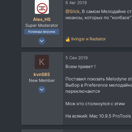
www.vk.com
6 Авг 2019
@Slick
, В самом Мелодайне ст
нюансы, которых по "колбасе"
Alex_HS
Super Moderator
Команда форума
19 Ноя 2002
livingsr
и
Radiator
Р
21.717
е
а
33.736
5 Сен 2019
к
K
113
ц
Всем привет !
и
59
kvn585
и
Москва
Поставил поюзать Melodyne stu
New Member
:
Выбор в Preference мелодайна 
6 Окт 2009
переключаются
1
1
Мож кто столкнулся с этим
3
На всякий: Mac 10.9.5 ProTools