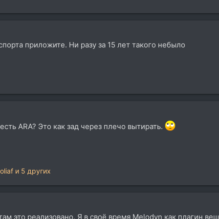
кспорта приложите. Ни разу за 15 лет такого небыло
 есть ARA? Это как зад через плечо вытирать.
oliaf
и 5 других
там это реализовано. Я в своё время Melodyn как плагин веш