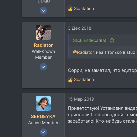
IDDQD
13 Май 2008
Scarlatino
Р
2.116
е
а
1.064
3 Дек 2018
к
113
ц
и
41
Slick написал(а):
Radiator
и
Москва, Переделкино
Well-Known
:
@Radiator
, неа ) только в studi
www.vk.com
Member
24 Май 2006
Сорри, не заметил, что эдитор
4.234
Scarlatino
2.096
Р
е
113
а
Vladivostok
15 Мар 2019
к
ц
Приветствую! Установил видео
и
принесли беспроводной компл
SERGEYKA
и
заработало! Кто-нибудь сталк
Active Member
:
12 Окт 2010