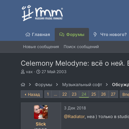
Главная
Форумы
Что нового?
Новые сообщения
Поиск сообщений
Celemony Melodyne: всё о ней.
А
Д
vax
27 Май 2003
в
а
т
т
Форумы
Музыкальный софт
Обсужд
о
а
р
н
1
…
22
23
24
25
26
27
Назад
Вп
т
а
е
ч
3 Дек 2018
м
а
ы
л
@Radiator
, неа ) только в studi
а
Slick