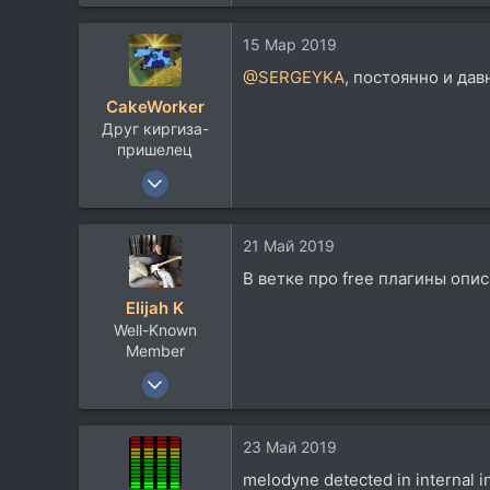
485
166
15 Мар 2019
43
@SERGEYKA
, постоянно и да
Иркутск
CakeWorker
baikal-records.ru
Друг киргиза-
пришелец
10 Ноя 2002
11.234
5.947
21 Май 2019
113
В ветке про free плагины опис
Севера
Elijah K
Well-Known
Member
25 Дек 2017
1.924
1.396
23 Май 2019
113
melodyne detected in internal 