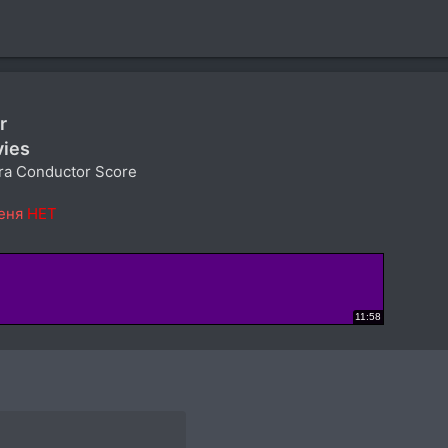
r
vies
tra Conductor Score
еня
НЕТ