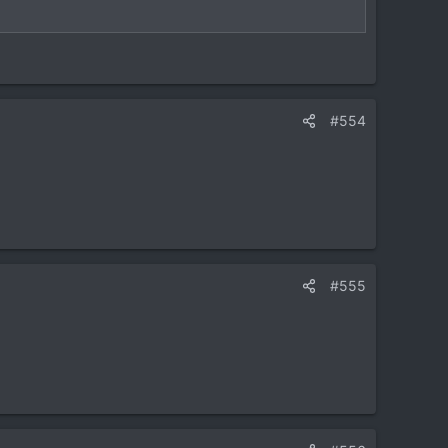
#554
#555