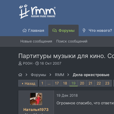
Главная
Форумы
Что нового?
Новые сообщения
Поиск сообщений
Партитуры музыки для кино. С
А
Д
P00H
16 Окт 2007
в
а
т
т
Форумы
RMM
Дела оркестровые
о
а
р
н
1
…
17
18
19
20
21
22
23
Назад
т
а
е
ч
19 Дек 2018
м
а
ы
л
Огромное спасибо, что ответил
а
Наталья1973