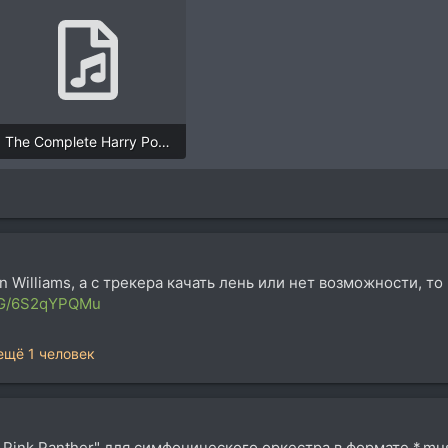
The Complete Harry Potter.mp3
16,5 MB · Просмотры: 8.130
 Williams, а с трекера качать лень или нет возможности, то 
HLYG/6S2qYPQMu
ещё 1 человек
e Pink Panther" для симфонического оркестра в формате *.mus