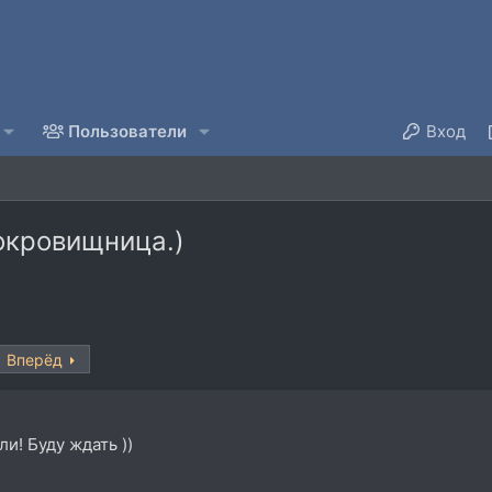
Пользователи
Вход
окровищница.)
Вперёд
и! Буду ждать ))