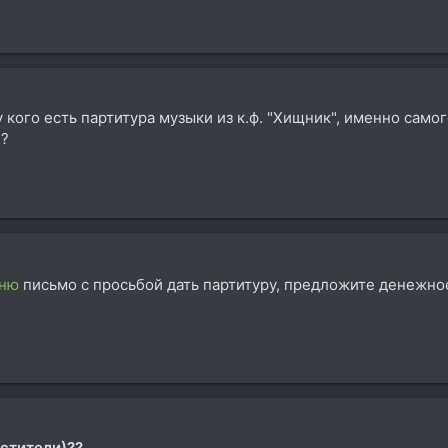
у кого есть партитура музыки из к.ф. "Хищник", именно сам
??
рню
письмо с просьбой дать партитуру, предложите денежно
Мстители)??