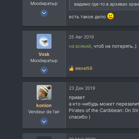
Moodиратыр
видимо где-то в архивах хра
14 Ноя 2003
есть такое дело
20.077
10.248
113
25 Авг 2019
В ссылке
на всякий
, чтоб не потерять..)
soundcloud.com
Vosk
Moodиратыр
14 Ноя 2003
alexei56
Р
20.077
е
а
10.248
23 Дек 2019
к
113
ц
привет
и
В ссылке
а кто-нибудь может перезалит
konion
и
soundcloud.com
Pirates of the Caribbean: On St
Vendeur de l'air
:
спасибо )
3 Янв 2006
4.796
1.356