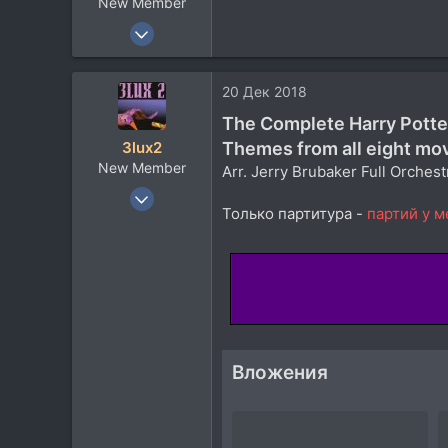
New Member
28 Май 2017
8
0
20 Дек 2018
1
The Complete Harry Potte
52
Themes from all eight mo
3lux2
New Member
Arr. Jerry Brubaker Full Orches
11 Окт 2018
Только партитура -
партий у м
15
16
3
Вложения