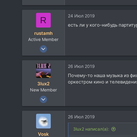
30
28
24 Июл 2019
R
есть ли у кого-нибудь партит
rustamh
Active Member
12 Фев 2012
328
66
26 Июл 2019
28
Почему-то наша музыка из фил
49
оркестром кино и телевидения
3lux2
Челябинск
New Member
11 Окт 2018
15
16
26 Июл 2019
3
3lux2 написал(а):
Vosk