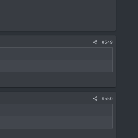
#549
#550