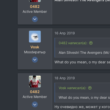
В ссылке
0482
soundcloud.com
Active Member
12 Авг 2010
179
30
16 Апр 2019
28
0482 написал(а):
Vosk
Moodиратыр
Alan Silvestri The Avengers (М
14 Ноя 2003
What do you mean, o my dear s
20.077
10.248
113
18 Апр 2019
В ссылке
Vosk написал(а):
soundcloud.com
0482
Active Member
What do you mean, o my dear s
12 Авг 2010
Ну очевидно же, может у кого 
179