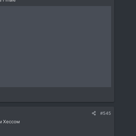
#545
м Хессом