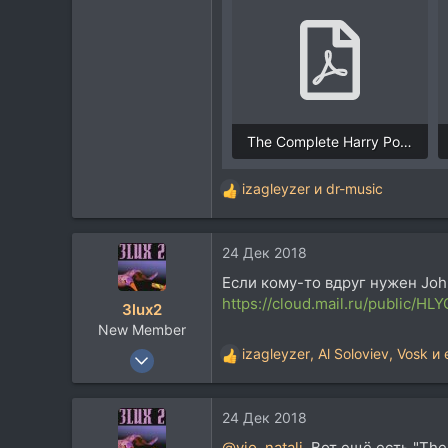
The Complete Harry Potter.pdf
12,7 MB · Просмотры: 1.241
izagleyzer
и
dr-music
Р
е
а
24 Дек 2018
к
ц
Если кому-то вдруг нужен John
и
https://cloud.mail.ru/public/
3lux2
и
New Member
:
11 Окт 2018
izagleyzer
,
Al Soloviev
,
Vosk
и 
Р
15
е
а
16
24 Дек 2018
к
3
ц
@vio_natali
, Вот ещё есть "Th