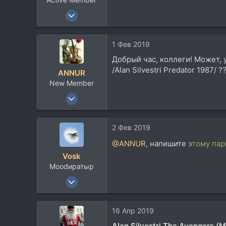
12 Фев 2012
328
66
1 Фев 2019
28
Добрый час, коллеги! Может, 
49
/Alan Silvestri Predator 1987/ ?
ANNUR
Челябинск
New Member
1 Фев 2019
1
0
2 Фев 2019
1
@ANNUR
, напишите
этому па
52
Vosk
Moodиратыр
14 Ноя 2003
20.077
10.248
16 Апр 2019
113
Alan Silvestri The Avengers (