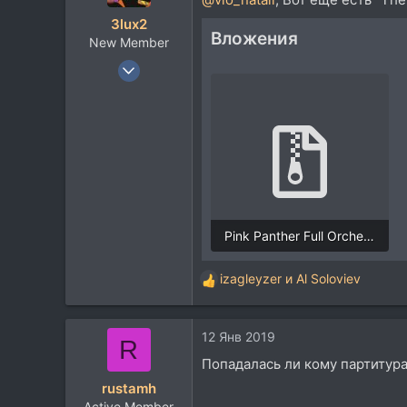
и
3lux2
и
Вложения
New Member
:
11 Окт 2018
15
16
3
Pink Panther Full Orchestra.zip
185,2 KB · Просмотры: 700
izagleyzer
и
Al Soloviev
Р
е
а
12 Янв 2019
к
R
ц
Попадалась ли кому партитур
и
rustamh
и
Active Member
: