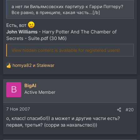
а нет ли Вильямсовских партитур к Гарри Поттеру?
Все равно, в принципе, какая часть...[/b]
Есть, вот
John Williams
- Harry Potter And The Chamber of
Secrets - Suite.pdf (30 Мб)
View hidden content is available for registered users!
homya82
и
Stalewar
Р
е
а
BigAl
к
B
ц
Active Member
и
и
7 Ноя 2007
:
#20
о, класс! спасибо!)) а может и другие части есть?
первая, третья? (сорри за нахальство)))