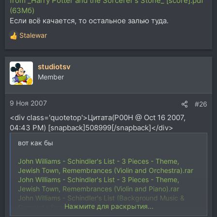
from _Harry Potter and the Sorcerer's Stone_ [score].pdf
(63Мб)
Если всё качается, то остальное залью туда.
Stalewar
Р
е
а
studiotsv
к
ц
Member
и
и
9 Ноя 2007
:
#26
<div class='quotetop'>Цитата(P00H @ Oct 16 2007,
04:43 PM) [snapback]508999[/snapback]</div>
вот как бы
John Williams - Schindler's List - 3 Pieces - Theme,
Jewish Town, Remembrances (Violin and Orchestra).rar
John Williams - Schindler's List - 3 Pieces - Theme,
Jewish Town, Remembrances (Violin and Piano).rar
John Williams - Schindler's List (Background Music &
Нажмите для раскрытия...
Complete Score).rar
John Williams - Star Wars Episode II - Across The