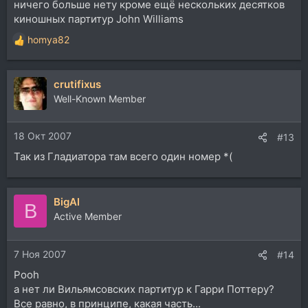
ничего больше нету кроме ещё нескольких десятков
киношных партитур John Williams
homya82
Р
е
а
crutifixus
к
ц
Well-Known Member
и
и
18 Окт 2007
:
#13
Так из Гладиатора там всего один номер *(
BigAl
B
Active Member
7 Ноя 2007
#14
Pooh
а нет ли Вильямсовских партитур к Гарри Поттеру?
Все равно, в принципе, какая часть...