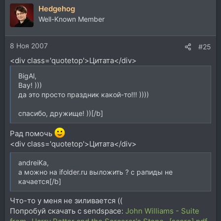
Hedgehog
Well-Known Member
8 Ноя 2007
#25
<div class='quotetop'>Цитата</div>
BigAl,
Вау! )))
да это просто праздник какой-то!!! ))))
спасибо, дружище! ))[/b]
Рад помочь
<div class='quotetop'>Цитата</div>
andreiKa,
а можно на ifolder.ru выложить ? с рапиды не
качается[/b]
Что-то у меня не зиливается ((
Попробуй скачать с sendspace:
John Williams - Suite