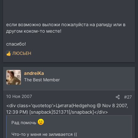
Stars.rar
Hans Zimmer - Gladiator (Full Orchestra).rar
Bernard Herrmann - Psycho - Complete (Strings).rar
Klaus Badelt - Pirates of The Caribbean - The Curse of
если возможно выложи пожалуйста на рапиду или в
The Black Pearl - Symphonic Suite (Full Orchestra).rar
другом коком-то месте!
есть ещё несколько в Finale'овском формате, надо?
спасибо!
John Williams -
E.T. - Adventures On Earth
ЛЮСЬЕН
Р
John Williams -
Empire Strikes Back
- The Asteroid Field
е
John Williams -
Raider's March
а
John Williams -
Superman
[/b]
andreiKa
к
ц
The Best Member
и
и
10 Ноя 2007
:
#27
<div class='quotetop'>Цитата(Hedgehog @ Nov 8 2007,
12:39 PM) [snapback]521371[/snapback]</div>
Рад помочь
Что-то у меня не зиливается ((