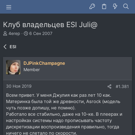
Клуб владельцев ESI Juli@
А
Д
4erep
6 Сен 2007
в
а
т
т
ESI
о
а
р
н
т
а
DJPinkChampagne
е
ч
Member
м
а
ы
л
а
30 Ноя 2019
#1.381
Всем привет. У меня Джулия как раз лет 10 как.
Материнка была той же древности, Asrock (модель
чуть позже допишу, не помню).
Работало все стабильно, даже на 10-ке. В плеерах и
настройках системы надо прописывать частоту
дискретизации воспроизведения правильно, тогда
ничего не слетало по скорости.