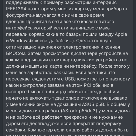
поддерживать.К примеру рассмотрим интерфейс
IEEE1394 на котором у многих карты,у меня прибор от
фокусрайта,намучался я с ним в своё время
вдоволь.Прочитал в сети всё что касается этого
интерфейса,который кстати на виндовс с мака
перевели коряво,какие то базары пошли между Apple
и Windows(как всегда бабки...). Сделал полную
оптимизацию,начиная от электропитания и кончая
БИОСом. Затем просмотрел диспетчере устройств на
каком прерывании стоит карта,никакие устройства не
должны мешать ни карте ни интерфейсу. После этого у
меня всё заработало как часы. Если всё таки что
пересекается,допустим с USB,посмотреть по паспорту
какой контроллер завязан на этом PCI,обычно в
паспорте бывает таблица,найти это гнездо юсби и
нечего не включать туда,полное отключение вызвало
у меня синий экран на домашнем ASUS p5B. В общем у
меня и дома и на работе(ASrock p55de3) у меня и дома
и на работе всё работает прекрасно и не нужна мне
даром эта десятка,даже если прекратят поддержку
семёрки. Компьютер если он для работы должен быть