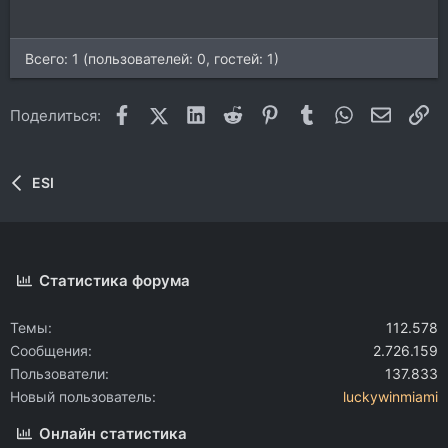
Всего: 1 (пользователей: 0, гостей: 1)
Facebook
X (Twitter)
LinkedIn
Reddit
Pinterest
Tumblr
WhatsApp
Электр
Сс
Поделиться:
ESI
Статистика форума
Темы
112.578
Сообщения
2.726.159
Пользователи
137.833
Новый пользователь
luckywinmiami
Онлайн статистика