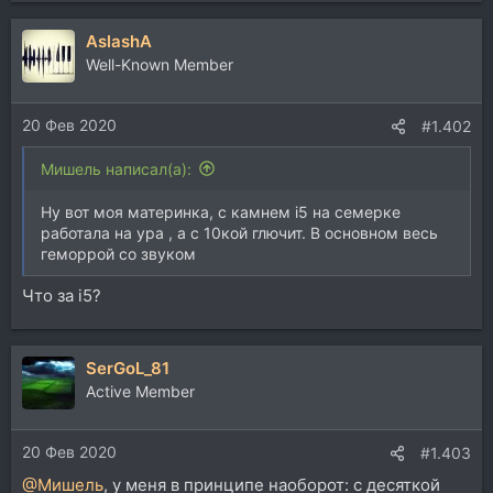
AslashA
Well-Known Member
20 Фев 2020
#1.402
Мишель написал(а):
Ну вот моя материнка, с камнем i5 на семерке
работала на ура , а с 10кой глючит. В основном весь
геморрой со звуком
Что за i5?
SerGoL_81
Active Member
20 Фев 2020
#1.403
@Мишель
, у меня в принципе наоборот: с десяткой