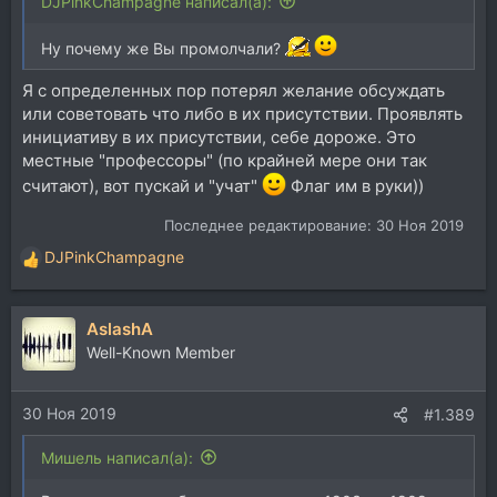
DJPinkChampagne написал(а):
Ну почему же Вы промолчали?
Я с определенных пор потерял желание обсуждать
или советовать что либо в их присутствии. Проявлять
инициативу в их присутствии, себе дороже. Это
местные "профессоры" (по крайней мере они так
считают), вот пускай и "учат"
Флаг им в руки))
Последнее редактирование:
30 Ноя 2019
DJPinkChampagne
Р
е
а
AslashA
к
ц
Well-Known Member
и
и
30 Ноя 2019
:
#1.389
Мишель написал(а):