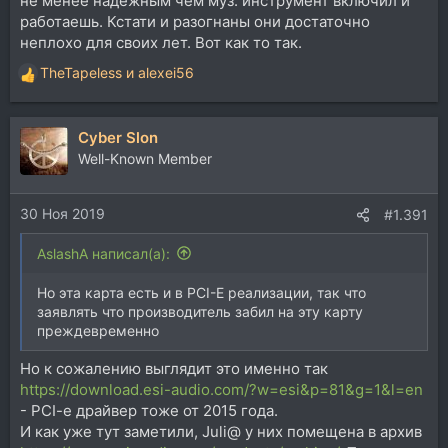
не менее надёжным чем муз. инструмент включил и
работаешь. Кстати и разогнаны они достаточно
неплохо для своих лет. Вот как то так.
TheTapeless
и
alexei56
Р
е
а
Cyber Slon
к
ц
Well-Known Member
и
и
30 Ноя 2019
:
#1.391
AslashA написал(а):
Но эта карта есть и в PCI-E реализации, так что
заявлять что производитель забил на эту карту
преждевременно
Но к сожалению выглядит это именно так
https://download.esi-audio.com/?w=esi&p=81&g=1&l=en
- PCI-e драйвер тоже от 2015 года.
И как уже тут заметили, Juli@ у них помещена в архив