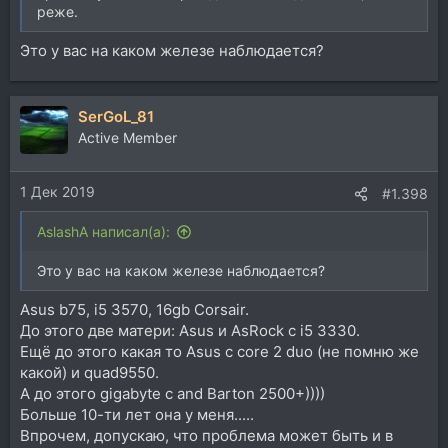
реже.
Это у вас на каком железе наблюдается?
SerGoL_81
Active Member
1 Дек 2019
#1.398
AslashA написал(а):
Это у вас на каком железе наблюдается?
Asus b75, i5 3570, 16gb Corsair.
До этого две матери: Asus и AsRock с i5 3330.
Ещё до этого какая то Asus с core 2 duo (не помню же
какой) и quad9550.
А до этого gigabyte с and Barton 2500+))))
Больше 10-ти лет она у меня.....
Впрочем, допускаю, что проблема может быть и в