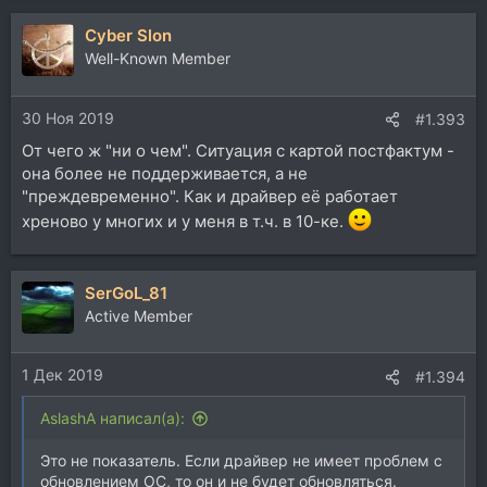
а
Cyber Slon
к
ц
Well-Known Member
и
и
30 Ноя 2019
:
#1.393
От чего ж "ни о чем". Ситуация с картой постфактум -
она более не поддерживается, а не
"преждевременно". Как и драйвер её работает
хреново у многих и у меня в т.ч. в 10-ке.
SerGoL_81
Active Member
1 Дек 2019
#1.394
AslashA написал(а):
Это не показатель. Если драйвер не имеет проблем с
обновлением ОС, то он и не будет обновляться.