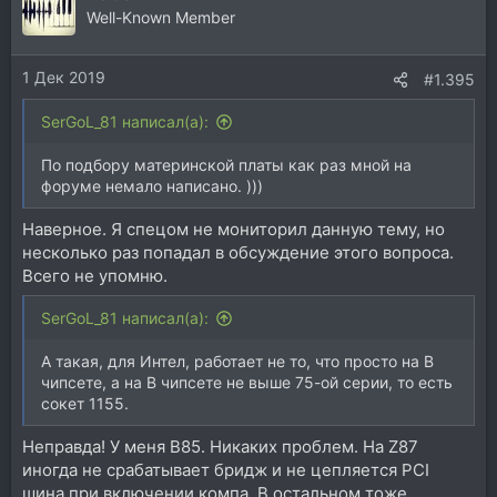
Well-Known Member
1 Дек 2019
#1.395
SerGoL_81 написал(а):
По подбору материнской платы как раз мной на
форуме немало написано. )))
Наверное. Я спецом не мониторил данную тему, но
несколько раз попадал в обсуждение этого вопроса.
Всего не упомню.
SerGoL_81 написал(а):
А такая, для Интел, работает не то, что просто на В
чипсете, а на В чипсете не выше 75-ой серии, то есть
сокет 1155.
Неправда! У меня B85. Никаких проблем. На Z87
иногда не срабатывает бридж и не цепляется PCI
шина при включении компа. В остальном тоже