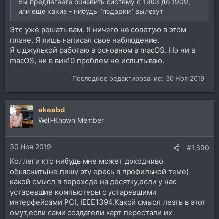
Вы предлагаете обновить систему с 1903 до 1909,
или еще какие - нибудь "подарки" вылезут
Это уже решать вам. Я ничего не советую в этом
плане. Я лишь написал свое наблюдение.
Я с джулькой работаю в основном в macOS. Но ни в
macOS, ни в вин10 проблем не испытываю.
Последнее редактирование:
30 Ноя 2019
akaabd
Well-Known Member
30 Ноя 2019
#1.390
Коллеги кто нибудь мне может доходчиво
обьяснить(не пишу эту ересь в профильной теме)
какой смысл в переходе на десятку,если у нас
устаревшие компьютеры с устаревшими
интерфейсами PCI, IEEE1394.Какой смысл лезть в этот
омут,если сами создатели карт перестали их