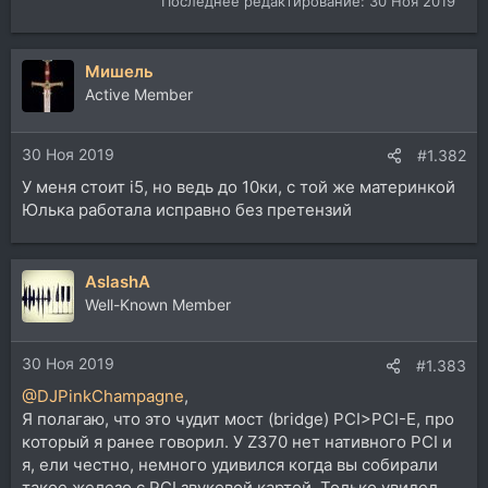
Последнее редактирование:
30 Ноя 2019
Мишель
Active Member
30 Ноя 2019
#1.382
У меня стоит i5, но ведь до 10ки, с той же материнкой
Юлька работала исправно без претензий
AslashA
Well-Known Member
30 Ноя 2019
#1.383
@DJPinkChampagne
,
Я полагаю, что это чудит мост (bridge) PCI>PCI-E, про
который я ранее говорил. У Z370 нет нативного PCI и
я, ели честно, немного удивился когда вы собирали
такое железо с PCI звуковой картой. Только увидел