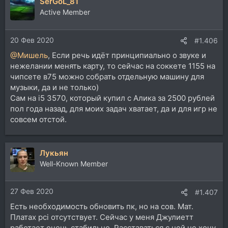
SerGoL_81
Active Member
20 Фев 2020
#1.406
@Мишель
, Если речь идёт принципиально о звуке и
нежелании менять карту, то сейчас на соккете 1155 на
чипсете в75 можно собрать отдельную машину для
музыки, да и не только)
Сам на i5 3570, который купил с Алика за 2500 рублей
пол года назад, для моих задач хватает, да и для игр не
совсем отстой.
Лукьян
Well-Known Member
27 Фев 2020
#1.407
Есть необходимость обновить пк, но на сов. Мат.
Платах pci отсутствует. Сейчас у меня Джулиетт
работает очень стабильно. Расставаться с ней не хочу,