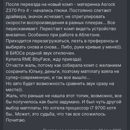
После переезда на новый комп - материнка Asrock
Z370 Pro 4 - начались глюки. Постоянно слетают
драйвера, значок исчезает, не отрегулировать
скорости воспроизведения в разных плеерах... Все
перескакивает. Перестает комп видеть устройство
внезапно. Особенно при работе в Аблетоне.
Приходится перезагружаться, лезть в преференсы и
выбирать снова и снова... Либо, руки кривые у меня))).
В БИОСе родной звук отключен.
Купила RME BbyFace, жду приезда).
Отчасти жаль, потому как собирала комп с желанием
сохранить Юльку, деньги, поэтому матплату взяла не
супер-современную, и так все вышло...
Но зато будет возможность сравнить звук сразу на
месте)).
Жаль, что раньше не нашла этот топик, возможно, все
бы получилось как было задумано. И был чуть другой
выбор матплаты. Но хотела процессор i7 9700 хотя
бы.. Может, это судьба, что так все сложилось.
Почитаю.