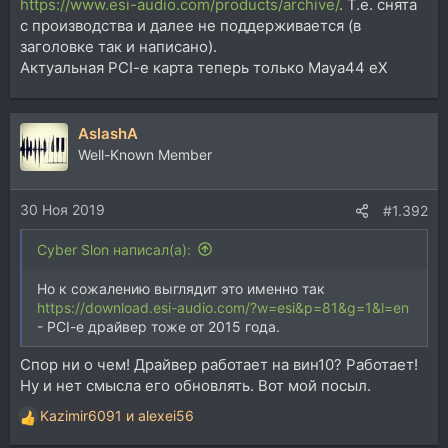
https://www.esi-audio.com/products/archive/
. Т.е. снята
с производства и далее не поддерживается (в
заголовке так и написано).
Актуальная PCI-e карта теперь только Maya44 eX
AslashA
Well-Known Member
30 Ноя 2019
#1.392
Cyber Slon написал(а):
Но к сожалению выглядит это именно так
https://download.esi-audio.com/?w=esi&p=81&g=1&l=en
- PCI-e драйвер тоже от 2015 года.
Спор ни о чем! Драйвер работает на вин10? Работает!
Ну и нет смысла его обновлять. Вот мой посыл.
Kazimir6091
и
alexei56
Р
е