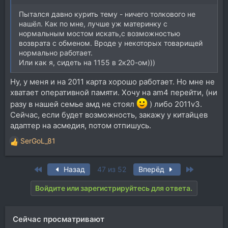
Пытался давно курить тему - ничего толкового не
нашёл. Как по мне, лучше уж материнку с
нормальным мостом искать,с возможностью
возврата с обменом. Вроде у некоторых товарищей
нормально работает.
Или как я, сидеть на 1155 в 2к20-ом)))
Ну, у меня и на 2011 карта хорошо работает. Но мне не
хватает оперативной памяти. Хочу на am4 перейти, (ни
разу в нашей семье амд не стоял
) либо 2011v3.
Сейчас, если будет возможность, закажу у китайцев
адаптер на асмедия, потом отпишусь.
SerGoL_81
Р
е
а
First
Last
Назад
47 из 52
Вперёд
к
ц
Войдите или зарегистрируйтесь для ответа.
и
и
:
Сейчас просматривают