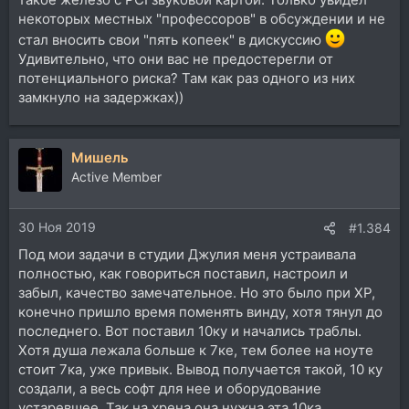
некоторых местных "профессоров" в обсуждении и не
стал вносить свои "пять копеек" в дискуссию
Удивительно, что они вас не предостерегли от
потенциального риска? Там как раз одного из них
замкнуло на задержках))
Мишель
Active Member
30 Ноя 2019
#1.384
Под мои задачи в студии Джулия меня устраивала
полностью, как говориться поставил, настроил и
забыл, качество замечательное. Но это было при ХР,
конечно пришло время поменять винду, хотя тянул до
последнего. Вот поставил 10ку и начались траблы.
Хотя душа лежала больше к 7ке, тем более на ноуте
стоит 7ка, уже привык. Вывод получается такой, 10 ку
создали, а весь софт для нее и оборудование
устаревшее. Так на хрена она нужна эта 10ка.