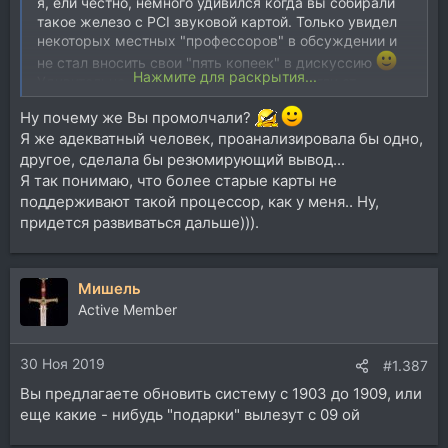
я, ели честно, немного удивился когда вы собирали
такое железо с PCI звуковой картой. Только увидел
некоторых местных "профессоров" в обсуждении и
не стал вносить свои "пять копеек" в дискуссию
Нажмите для раскрытия...
Удивительно, что они вас не предостерегли от
потенциального риска? Там как раз одного из них
Ну почему же Вы промолчали?
замкнуло на задержках))
Я же адекватный человек, проанализировала бы одно,
другое, сделала бы резюмирующий вывод...
Я так понимаю, что более старые карты не
поддерживают такой процессор, как у меня.. Ну,
придется развиваться дальше))).
Мишель
Active Member
30 Ноя 2019
#1.387
Вы предлагаете обновить систему с 1903 до 1909, или
еще какие - нибудь "подарки" вылезут с 09 ой