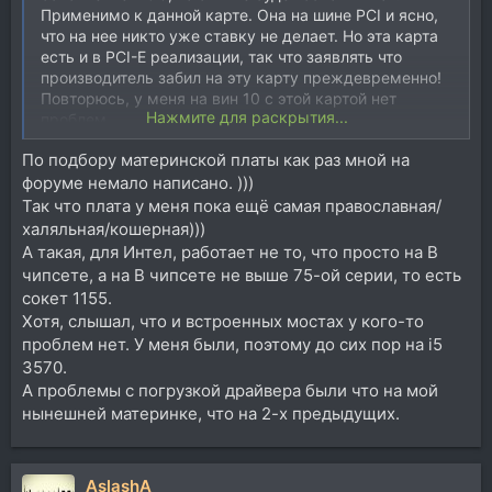
Применимо к данной карте. Она на шине PCI и ясно,
что на нее никто уже ставку не делает. Но эта карта
есть и в PCI-E реализации, так что заявлять что
производитель забил на эту карту преждевременно!
Повторюсь, у меня на вин 10 с этой картой нет
Нажмите для раскрытия...
проблем.
А всякие "отвалы" или "недогрузы драйвера" скоре
По подбору материнской платы как раз мной на
всего обусловлены "неправильным" подбором
форуме немало написано. )))
материнской платы т.е. карта работает через мост
PCI>PCI-E. Хотите нативные PCI, покупайте материнки
Так что плата у меня пока ещё самая православная/
с "правильным" чипсетом. Например не Z или H, а В
халяльная/кошерная)))
серию. На форуме это обсуждалось. В-серия не
А такая, для Интел, работает не то, что просто на В
единственная рекомендованная.
чипсете, а на В чипсете не выше 75-ой серии, то есть
сокет 1155.
Хотя, слышал, что и встроенных мостах у кого-то
проблем нет. У меня были, поэтому до сих пор на i5
3570.
А проблемы с погрузкой драйвера были что на мой
нынешней материнке, что на 2-х предыдущих.
AslashA