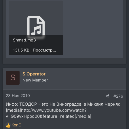
Shmad.mp3
131,5 KB · Просмотры: 265
S.Operator
S
New Member
23 Ноя 2010
#276
Инфо: ТЕОДОР - это Не Виноградов, а Михаил Черняк
[media]http://www.youtube.com/watch?
v=G09vxHpbd00&feature=related[/media]
KonG
Р