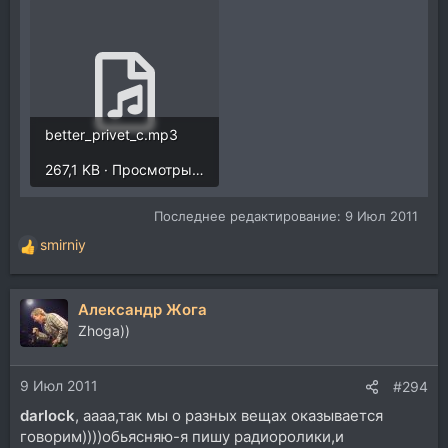
better_privet_c.mp3
267,1 KB · Просмотры: 163
Последнее редактирование:
9 Июл 2011
smirniy
Р
е
а
Александр Жога
к
ц
Zhoga))
и
и
9 Июл 2011
:
#294
darlock
, аааа,так мы о разных вещах оказывается
говорим))))обьясняю-я пишу радиоролики,и