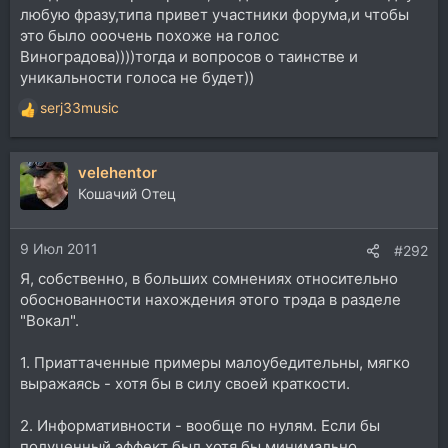
любую фразу,типа привет участники форума,и чтобы
это было ооочень похоже на голос
Виноградова))))тогда и вопросов о таинстве и
уникальности голоса не будет))
serj33music
Р
е
а
velehentor
к
ц
Кошачий Отец
и
и
9 Июл 2011
:
#292
Я, собственно, в больших сомнениях относительно
обоснованности нахождения этого трэда в разделе
"Вокал".
1. Приаттаченные примеры малоубедительны, мягко
выражаясь - хотя бы в силу своей краткости.
2. Информативности - вообще по нулям. Если бы
полученный эффект был хотя бы минимально