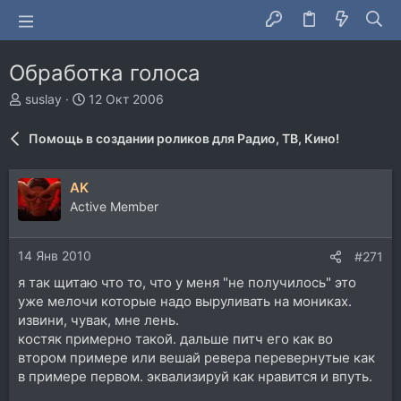
Обработка голоса
А
Д
suslay
12 Окт 2006
в
а
т
т
Помощь в создании роликов для Радио, ТВ, Кино!
о
а
р
н
т
а
AK
е
ч
Active Member
м
а
ы
л
а
14 Янв 2010
#271
я так щитаю что то, что у меня "не получилось" это
уже мелочи которые надо выруливать на мониках.
извини, чувак, мне лень.
костяк примерно такой. дальше питч его как во
втором примере или вешай ревера перевернутые как
в примере первом. эквализируй как нравится и впуть.