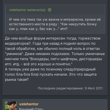
velehentor написал(а):
И чем эта тема так уж важна и интрересна, кроме её
естественного места в ряду : "Как накрутить бочку
как у, плак как у, бас как у..." итп?
Да чем вообще форум интересен тогда, торжеством
модераторов?. Года три назад я поднял вопрос по
такой обработке, как обычно полный ноль в ответах
"умников". Даже никаких подсказок. Только умничанье
ниочем типа "Вокодеры, питч-шифтеры, дисторшеры
итп. итд. - всё это хорошо и понятно."
А теперь уже даже по ложному следу(природный
голос бла бла бла) пускать начали. Это что защита
рынка такая?
Последнее редактирование:
9 Июл 2011
velehentor
Кошачий Отец