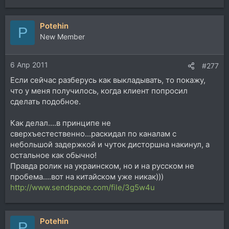
е
а
Potehin
к
P
ц
New Member
и
и
6 Апр 2011
:
#277
Если сейчас разберусь как выкладывать, то покажу,
что у меня получилось, когда клиент попросил
сделать подобное.
Как делал....в принципе не
сверхъестественно...раскидал по каналам с
небольшой задержкой и чуток дисторшна накинул, а
остальное как обычно!
Правда ролик на украинском, но и на русском не
пробема....вот на китайском уже никак)))
http://www.sendspace.com/file/3g5w4u
Potehin
P