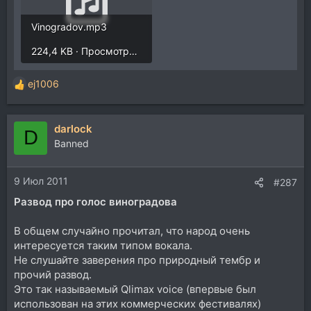
Vinogradov.mp3
224,4 KB · Просмотры: 186
ej1006
Р
е
а
darlock
к
D
ц
Banned
и
и
9 Июл 2011
:
#287
Развод про голос виноградова
В общем случайно прочитал, что народ очень
интересуется таким типом вокала.
Не слушайте заверения про природный тембр и
прочий развод.
Это так называемый Qlimax voice (впервые был
использован на этих коммерческих фестивалях)