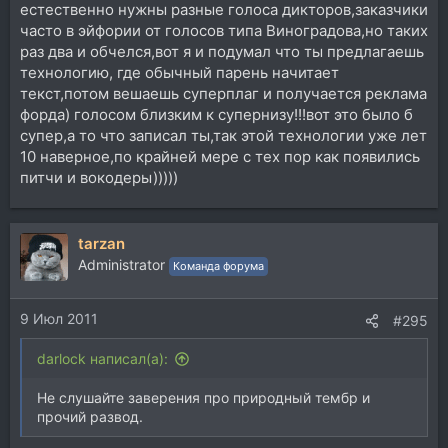
естественно нужны разные голоса дикторов,заказчики
часто в эйфории от голосов типа Виноградова,но таких
раз два и обчелся,вот я и подумал что ты предлагаешь
технологию, где обычный парень начитает
текст,потом вешаешь суперплаг и получается реклама
форда) голосом близким к супернизу!!!вот это было б
супер,а то что записал ты,так этой технологии уже лет
10 наверное,по крайней мере с тех пор как появились
питчи и вокодеры)))))
tarzan
Administrator
Команда форума
9 Июл 2011
#295
darlock написал(а):
Не слушайте заверения про природный тембр и
прочий развод.