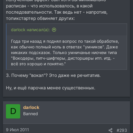
расписан - что использовалось, в какой
последовательности. Так ведь нет - напротив,
топикстартер обвиняет других:
darlock написал(а):
Года три назад я поднял вопрос по такой обработке,
как обычно полный ноль в ответах "умников". Даже
никаких подсказок. Только умничанье ниочем типа
"Вокодеры, питч-шифтеры, дисторшеры итп. итд. -
всё это хорошо и понятно."
3. Почему "вокал"? Это даже не речитатив.
Ну, и ещё парочка менее существенных.
darlock
D
Banned
9 Июл 2011
#293