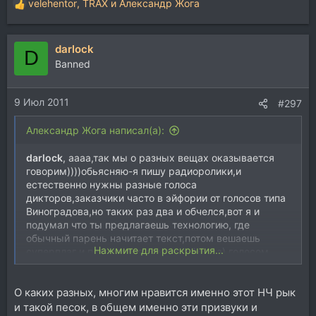
velehentor
,
TRAX
и
Александр Жога
Р
е
а
darlock
к
D
ц
Banned
и
и
9 Июл 2011
:
#297
Александр Жога написал(а):
darlock
, аааа,так мы о разных вещах оказывается
говорим))))обьясняю-я пишу радиоролики,и
естественно нужны разные голоса
дикторов,заказчики часто в эйфории от голосов типа
Виноградова,но таких раз два и обчелся,вот я и
подумал что ты предлагаешь технологию, где
обычный парень начитает текст,потом вешаешь
Нажмите для раскрытия...
суперплаг и получается реклама форда) голосом
близким к супернизу!!!вот это было б супер,а то что
записал ты,так этой технологии уже лет 10
О каких разных, многим нравится именно этот НЧ рык
наверное,по крайней мере с тех пор как появились
питчи и вокодеры)))))
и такой песок, в общем именно эти призвуки и