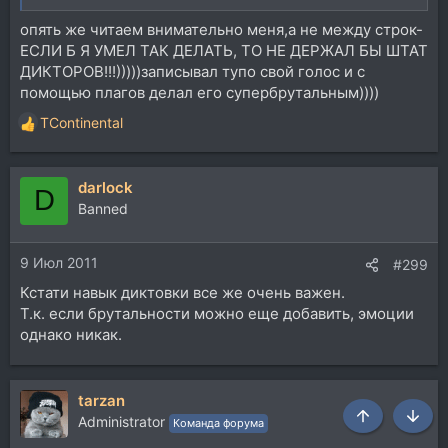
опять же читаем внимательно меня,а не между строк-
ЕСЛИ Б Я УМЕЛ ТАК ДЕЛАТЬ, ТО НЕ ДЕРЖАЛ БЫ ШТАТ
ДИКТОРОВ!!!)))))записывал тупо свой голос и с
помощью плагов делал его супербрутальным))))
TContinental
Р
е
а
darlock
к
D
ц
Banned
и
и
9 Июл 2011
:
#299
Кстати навык диктовки все же очень важен.
Т.к. если брутальности можно еще добавить, эмоции
однако никак.
tarzan
Administrator
Команда форума
Сверху
Снизу