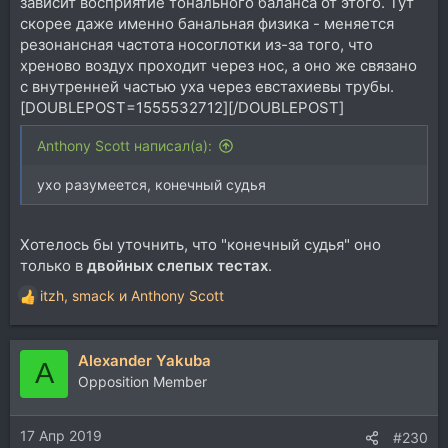
зависит восприятие тонального баланса от этого. Тут
скорее даже именно банальная физика - меняется
резонансная частота носоглотки из-за того, что
хреново воздух проходит через нос, а оно же связано
с внутренней частью уха через евстахиевы трубы.
[DOUBLEPOST=1555532712][/DOUBLEPOST]
Anthony Scott написал(а):
ухо разумеется, конечный судья
Хотелось бы уточнить, что "конечный судья" оно
только в
двойных слепых тестах
.
itzh
,
smack
и
Anthony Scott
Р
е
а
Alexander Yakuba
к
A
ц
Opposition Member
и
и
17 Апр 2019
:
#230