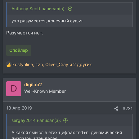
Anthony Scott написал(а):
ухо разумеется, конечный судья
Разумеется нет.
Спойлер
kostyaline
,
itzh
,
Oliver_Cray
и 2 других
Р
е
а
digilab2
к
D
ц
Well-Known Member
и
и
18 Апр 2019
:
#231
sergey2014 написал(а):
А какой смысл в этих цифрах tnd+n, динамический
диапазон и так далее