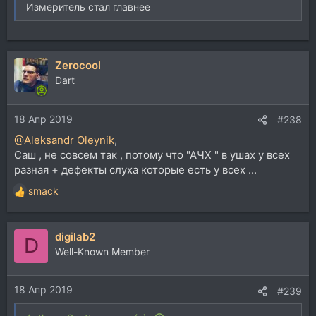
Измеритель стал главнее
Zerocool
Dart
18 Апр 2019
#238
@Aleksandr Oleynik
,
Саш , не совсем так , потому что "АЧХ " в ушах у всех
разная + дефекты слуха которые есть у всех ...
smack
Р
е
а
digilab2
к
D
ц
Well-Known Member
и
и
18 Апр 2019
:
#239