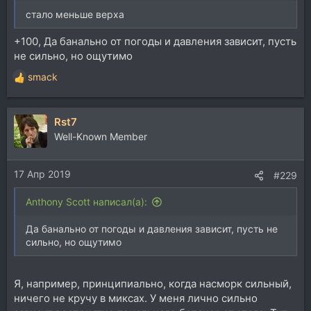
стало меньше верха
+100, Да банально от погоды и давления зависит, пусть
не сильно, но ощутимо
smack
Р
е
а
Rst7
к
ц
Well-Known Member
и
и
17 Апр 2019
:
#229
Anthony Scott написал(а):
Да банально от погоды и давления зависит, пусть не
сильно, но ощутимо
Я, например, принципиально, когда насморк сильный,
ничего не кручу в миксах. У меня лично сильно