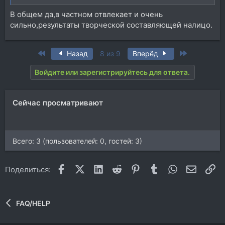
В общем да,в частном отвлекает и очень
сильно,результаты творческой составляющей налицо.
First
Last
Назад
8 из 9
Вперёд
Войдите или зарегистрируйтесь для ответа.
Сейчас просматривают
Всего: 3 (пользователей: 0, гостей: 3)
Facebook
X (Twitter)
LinkedIn
Reddit
Pinterest
Tumblr
WhatsApp
Электр
Сс
Поделиться:
FAQ/HELP