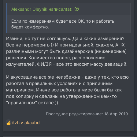
Aleksandr Oleynik написал(а):
Если по измерениям будет все ОК, то и работать
будет комфортно.
Извини, но тут не соглашусь. Да и какие измерения?
Все не перемерить )) И при идеальной, скажем, АЧХ
различными могут быть дизайнерские (инженерные)
решения. Количество полос, расположение
излучателей, ФИ/ЗЯ - всё это вносит массу девиаций.
И вкусовщина все же неизбежна - даже у тех, кто всю
работал в правильных условиях и с приличным
материалом. Иначе все работы в мире были бы как
под копирку и сделаны на утвержденном кем-то
"правильном" сетапе ))
Последнее редактирование:
18 Апр 2019
itzh
и
akaabd
Р
е
а