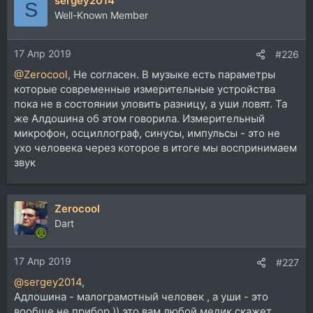
sergey2014
к
S
ц
Well-Known Member
и
и
17 Апр 2019
:
#226
@Zerocool
, Не согласен. В музыке есть параметры
которые современные измерительные устройства
пока не в состоянии уловить разницу, а уши ловят. Та
же Алдошина об этом говорила. Измерительный
микрофон, осциллограф, синусы, импульсы - это не
ухо человека через которое в итоге мы воспринимаем
звук
Zerocool
Dart
17 Апр 2019
#227
@sergey2014
,
Адлошина - малограмотный человек , а уши - это
вообще не прибор )) это вам любой медик скажет ..