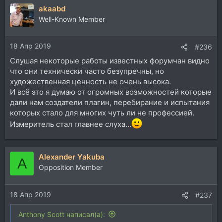
akaabd
к
ц
Well-Known Member
и
и
18 Апр 2019
:
#236
Слушая некоторые работы известных форумчан видно
что они технически часто безупречны, но
художественная ценность не очень высока.
И всё это я думаю от огромных возможностей которые
дали нам создатели плагин, перебирание и испытания
которых стало для многих чуть ли не профессией.
Измеритель стал главнее слуха...
Alexander Yakuba
A
Opposition Member
18 Апр 2019
#237
Anthony Scott написал(а):