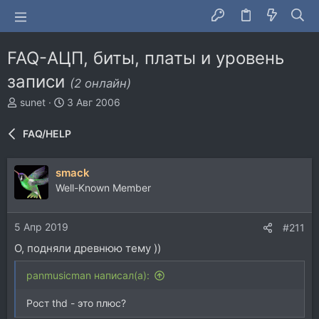
FAQ-АЦП, биты, платы и уровень
записи
(2 онлайн)
А
Д
sunet
3 Авг 2006
в
а
т
т
FAQ/HELP
о
а
р
н
т
а
smack
е
ч
Well-Known Member
м
а
ы
л
а
5 Апр 2019
#211
О, подняли древнюю тему ))
panmusicman написал(а):
Рост thd - это плюс?