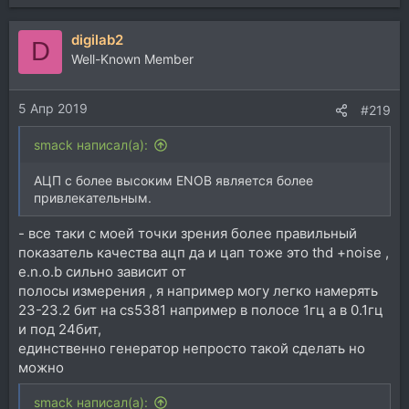
digilab2
D
Well-Known Member
5 Апр 2019
#219
smack написал(а):
АЦП с более высоким ENOB является более
привлекательным.
- все таки с моей точки зрения более правильный
показатель качества ацп да и цап тоже это thd +noise ,
e.n.o.b сильно зависит от
полосы измерения , я например могу легко намерять
23-23.2 бит на cs5381 например в полосе 1гц а в 0.1гц
и под 24бит,
единственно генератор непросто такой сделать но
можно
smack написал(а):