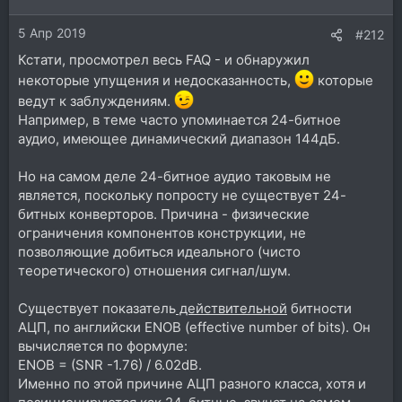
и
5 Апр 2019
:
#212
Кстати, просмотрел весь FAQ - и обнаружил
некоторые упущения и недосказанность,
которые
ведут к заблуждениям.
Например, в теме часто упоминается 24-битное
аудио, имеющее динамический диапазон 144дБ.
Но на самом деле 24-битное аудио таковым не
является, поскольку попросту не существует 24-
битных конверторов. Причина - физические
ограничения компонентов конструкции, не
позволяющие добиться идеального (чисто
теоретического) отношения cигнал/шум.
Существует показатель
действительной
битности
АЦП, по английски ENOB (effective number of bits). Он
вычисляется по формуле:
ENOB = (SNR -1.76) / 6.02dB.
Именно по этой причине АЦП разного класса, хотя и