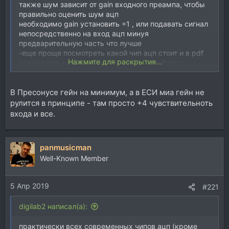
также шум зависит от gain входного преампа, чтобы
правильно оценить шум ацп
необходимо gain установить =1 , или подавать сигнал
непосредственно на вход ацп минуя
предварительную часть что лучше
-еще проще посмотреть какой чип ацп стоит и в pdf
Нажмите для раскрытия...
посмотреть какой у него thd+noise - это будет
максимально достижимый
сигнал/шум все остальное это хреновый преамп ,
В Пресонусе гейн на минимум, а в ЕСИ миа гейн не
буфер перед ацп, плохое питание, и хрен знает какие
генераторы клока
рулится в принципе - там просто +4 чувствительноть
входа и все.
panmusicman
Well-Known Member
5 Апр 2019
#221
digilab2 написал(а):
практически всех современных чипов ацп (кроме