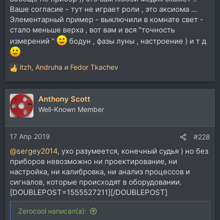
Ваше согласие - тут не играет роли , это аксиома ...
Элементарный пример - выключили в комнате свет -
стало меньше верха , вот вам и вся "точность
измерений "
бодун , фазы луны , настроение ) и т д
itzh
,
Andruha
и
Fedor Tkachev
Р
е
а
Anthony Scott
к
ц
Well-Known Member
и
и
17 Апр 2019
:
#228
@sergey2014
, ухо разумеется, конечный судья ) но без
приборов невозможно ни проектирование, ни
настройка, ни калибровка, ни анализ процессов и
сигналов, которые происходят в оборудовании.
[DOUBLEPOST=1555527211][/DOUBLEPOST]
Zerocool написал(а):