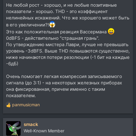
Не любой рост - хорошо, и не любые позитивные
показатели - хорошо. THD - это коэффициент
нелинейных искажений. Что же хорошего может быть
в его увеличении?!
Это как положительная реакция Вассермана
0dBFS - действительно "страшная грань".
По утверждению мистера Лаври, лучше не превышать
уровень -3dBFS. Выше THD повышаются
существенно
,
ниже начинаются потери резолюции (-1 бит на каждые
-6дБ)
Очень помогает легкая компрессия записываемого
сигнала (до 3:1) - на некоторых железных приборах
она фиксированная, причем именно с таким
показателем.
panmusicman
Р
е
а
smack
к
ц
Well-Known Member
и