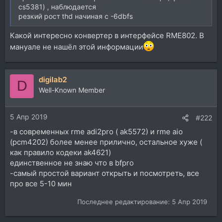
сs5381) , наблюдается
резкий рост thd начиная с -6dbfs
Какой интересно конвертер в интерфейсе RME802. В
мануале не нашёл этой информации
digilab2
D
Well-Known Member
5 Апр 2019
#222
-в современных rme adi2pro ( ak5572) и rme aio
(pcm4202) более менее прилично, остальное хуже (
как правило кодеки ak4621)
единственное не знаю что в bfpro
-самый простой вариант открыть и посмотреть, все
про все 5-10 мин
Последнее редактирование:
5 Апр 2019