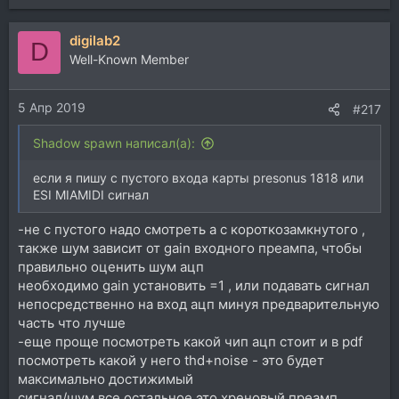
digilab2
D
Well-Known Member
5 Апр 2019
#217
Shadow spawn написал(а):
если я пишу с пустого входа карты presonus 1818 или
ESI MIAMIDI сигнал
-не с пустого надо смотреть а с короткозамкнутого ,
также шум зависит от gain входного преампа, чтобы
правильно оценить шум ацп
необходимо gain установить =1 , или подавать сигнал
непосредственно на вход ацп минуя предварительную
часть что лучше
-еще проще посмотреть какой чип ацп стоит и в pdf
посмотреть какой у него thd+noise - это будет
максимально достижимый
сигнал/шум все остальное это хреновый преамп ,