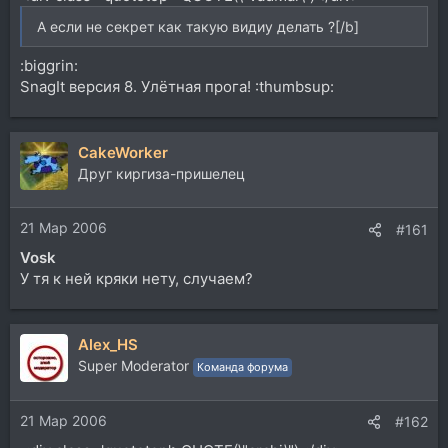
А если не секрет как такую видиу делать ?[/b]
:biggrin:
SnagIt версия 8. Улётная прога! :thumbsup:
CakeWorker
Друг киргиза-пришелец
21 Мар 2006
#161
Vosk
У тя к ней кряки нету, случаем?
Alex_HS
Super Moderator
Команда форума
21 Мар 2006
#162