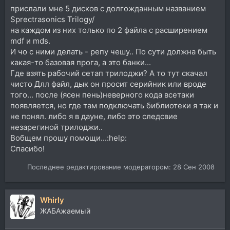
прислали мне 5 дисков с долгожданным названием
Sprectrasonics Trilogy/
на каждом из них только по 2 файла с расширением
mdf и mds.
И чо с ними делать - репу чешу.. По сути должна быть
какая-то базовая прога, а это банки...
Где взять рабочий сетап трилоджи? А то тут скачал
чисто Длл файл, дык он просит серийник или вроде
того... после (ясен пень)неверного кода всетаки
появляется, но где там подключать библиотеки я так и
не понял. либо я в дауне, либо это следсвие
незарегиной трилоджи..
Вобщем прошу помощи...:help:
Спасибо!
Последнее редактирование модератором:
28 Сен 2008
Whirly
ЖАБАжаемый