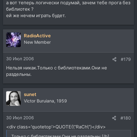
а вот теперь логически подумай, зачем тебе прога без
библиотек ?
ей же нечем играть будет.
RadioActive
New Member
30 Июл 2006
#179
Нельзя никак.Только с библиотеками.Они не
раздельны.
sunet
Victor Buruiana, 1959
30 Июл 2006
#180
<div class='quotetop'>QUOTE(\"RaCh\")</div>
Только с библиотеками.Они не раздельны.[/b]