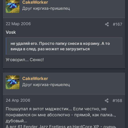
CakeWorker
Друг киргиза-пришелец
22 Мар 2006
#167
Vosk
не удаляй его. Просто папку снеси в корзину. А то
винда в след. раз может не загрузиться
Уговорил... Сенкс!
CakeWorker
Друг киргиза-пришелец
24 Апр 2006
#168
Пошшупал я энтот маджестик... Если честно, не
понравился он мне абсолютно - прямой, как палка..,
дубовый...
А вот 61 Fender Jazz Fretless из HardCore XP - очень