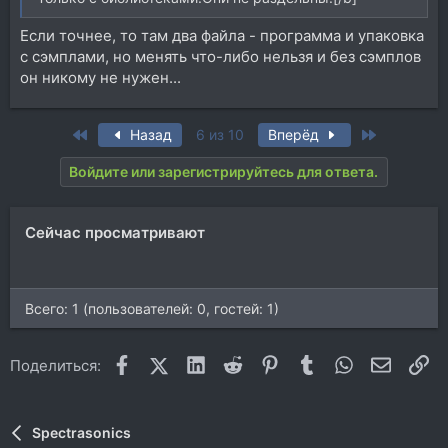
Если точнее, то там два файла - программа и упаковка
с сэмплами, но менять что-либо нельзя и без сэмплов
он никому не нужен...
First
Last
Назад
6 из 10
Вперёд
Войдите или зарегистрируйтесь для ответа.
Сейчас просматривают
Всего: 1 (пользователей: 0, гостей: 1)
Facebook
X (Twitter)
LinkedIn
Reddit
Pinterest
Tumblr
WhatsApp
Электр
Сс
Поделиться:
Spectrasonics