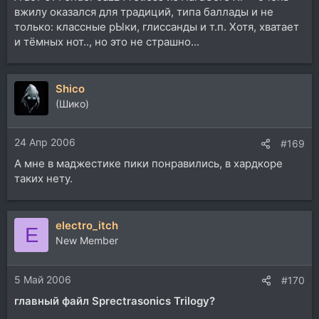
вжилу оказался для традиций, типа баллады и не
только: классные рЫки, глиссанды и т.п. Хотя, хватает
и тёмных нот.., но это не страшно...
Shico
(Шико)
24 Апр 2006
#169
А мне в маджестике пики понравились, в хардкоре
таких нету.
electro_itch
E
New Member
5 Май 2006
#170
главный файл Sprectrasonics Trilogy?