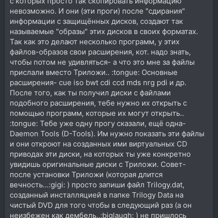
с которых просто так скопировать информацию
невозможно. И они (эти проги) после "сдирания"
информации с защищённых дисков, создают так
называемые "образы" этих дисков в своих форматах.
Так как это делают несколько программ, у этих
файлов-образов свои расширения, кот. надо знать,
чтобы потом не удивляться- а что это мне за файлы
прислали вместо Триложи.. :tongue: Основные
расширения- cue iso bwt cdi ccd mds nrg pdi и др.
После того, как ты получил диски с файлами
подобного расширения, тебе нужно их открыть с
помощью программ, которые их могут открыть..
:tongue: Тебе уже одну прогу сказали, ещё одна-
Daemon Tools (D-Tools). Им нужно показать эти файлы
и они откроют на созданных ими виртуальных CD
приводах эти диски, на которых ты уже конкретно
увидишь оригинальные диски с Триложи. Совет-
после установки Триложи (которая длится
вечность...:gigi: ) просто запиши файл Trilogy.dat,
созданный инсталляцией в папке Trilogy Data на
чистый DVD для того чтобы в следующий раз (а он
неизбежен как дембель..:biglaugh: ) не пришлось