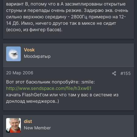
вариант В, потому что в А засэмплированы открытые
струны и перепады очень резкие. Задираю экв. очень
сильно верхнюю середину - 2800Гц примерно на 12-
14 Дб. Имхо, ничего другое так в миксе не сидит
(ессно, из фингер басов).
Vosk
Moodиратыр
20 Мар 2006
#155
Вот этот басюльник попробуйте: :smile:
http://www.sendspace.com/file/h3xw61
качать FlashGet'ом или что там у вас в системе из
донлоад менеджеров..)
dist
New Member