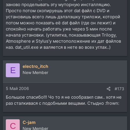
заново проделывать эту муторную инсталляцию.
Просто потом скопируешь этот dat файл с DVD и
установишь всего лишь дэлэлэшку триложи, которой
потом можно показать её dat файл (где он лежит) и
спокойно начать работать уже через 5 мин после
начала установки. (утилитка, показывающая Trilogy,
Atmosphere и Stylus'у местоположение их дат файлов
наз. dat_util.exe и валяется в нете во всех углах..)
electro_itch
E
New Member
5 Май 2006
#173
Большое спасибо!!! Чо то я не сообразил сам.. хотя не
раз сталкивася с подобными вещами. Стыдно :frown:
C-jam
C
New Member