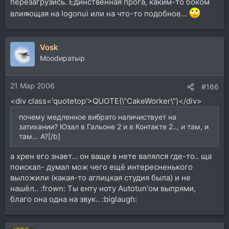
перезагрузись. Единственная прога, каким-то боком
влияющая на logonui или на что-то подобное...
Vosk
Moodиратыр
21 Мар 2006
#166
<div class='quotetop'>QUOTE(\"CakeWorker\")</div>
почему медленное вибрато наличиствует на
затихании? Юзал в Гальоне 2 и в Контакте 2.., и там, и
там... А?[/b]
а хрен его знает... он ваще в нете валялся где-то.. ща
поискал- думал мож чего ещё интересненького
выложили (какая-то аглицкая студия была) и не
нашёл.. :frown: Ты енту ноту Autotun'ом выпрями,
благо она одна на звук.. :biglaugh: