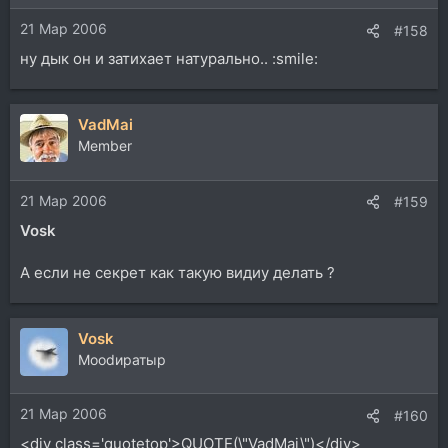
21 Мар 2006
#158
ну дык он и затихает натурально.. :smile:
VadMai
Member
21 Мар 2006
#159
Vosk
А если не секрет как такую видиу делать ?
Vosk
Moodиратыр
21 Мар 2006
#160
<div class='quotetop'>QUOTE(\"VadMai\")</div>