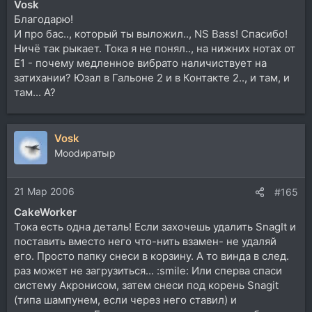
Vosk
Благодарю!
И про бас.., который ты выложил.., NS Bass! Спасибо!
Ничё так рыкает. Тока я не понял.., на нижних нотах от
Е1 - почему медленное вибрато наличиствует на
затихании? Юзал в Гальоне 2 и в Контакте 2.., и там, и
там... А?
Vosk
Moodиратыр
21 Мар 2006
#165
CakeWorker
Тока есть одна деталь! Если захочешь удалить SnagIt и
поставить вместо него что-нить взамен- не удаляй
его. Просто папку снеси в корзину. А то винда в след.
раз может не загрузиться... :smile: Или сперва спаси
систему Акронисом, затем снеси под корень Snagit
(типа шампунем, если через него ставил) и