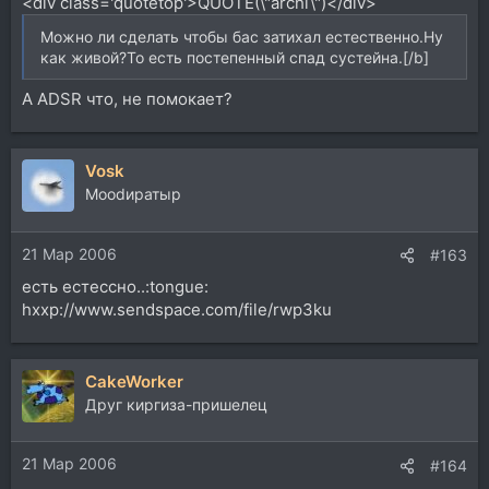
<div class='quotetop'>QUOTE(\"archi\")</div>
Можно ли сделать чтобы бас затихал естественно.Ну
как живой?То есть постепенный спад сустейна.[/b]
А ADSR что, не помокает?
Vosk
Moodиратыр
21 Мар 2006
#163
есть естессно..:tongue:
hxxp://www.sendspace.com/file/rwp3ku
CakeWorker
Друг киргиза-пришелец
21 Мар 2006
#164