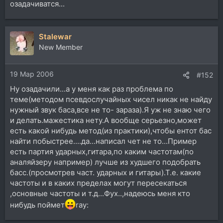
озадачиватся...
Stalewar
New Member
19 Мар 2006
#152
Ну озадачили...а у меня как раз проблема по
теме(методом псевдослучайных чисел никак не найду
нужный звук баса,все не то- зараза).Я уж не знаю чего
и делать.мажестика нету.А вообще серьезно,может
есть какой нибудь метод(из практики),чтобы ентот бас
найти побыстрее....да...написал чет не то...Пример
есть партия ударных,гитара,по каким частотам(по
аналяйзеру например) лучше из худшего подобрать
басс.(просмотрев част. ударных и гитары).Т.е. какие
частоты и в каких пределах могут пересекаться
,основные частоты и т.д...Фух..,надеюсь меня кто
нибудь поймет
ray: