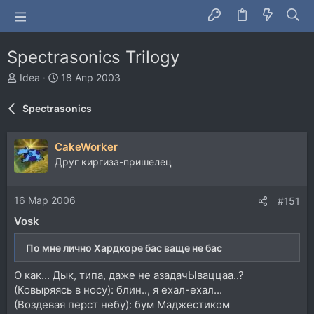
Spectrasonics Trilogy
А
Д
Idea
18 Апр 2003
в
а
т
т
Spectrasonics
о
а
р
н
т
а
CakeWorker
е
ч
Друг киргиза-пришелец
м
а
ы
л
а
16 Мар 2006
#151
Vosk
По мне лично Хардкоре бас ваще не бас
О как... Дык, типа, даже не азадачЫваццаа..?
(Ковыряясь в носу): блин.., я ехал-ехал...
(Воздевая перст небу): бум Маджестиком