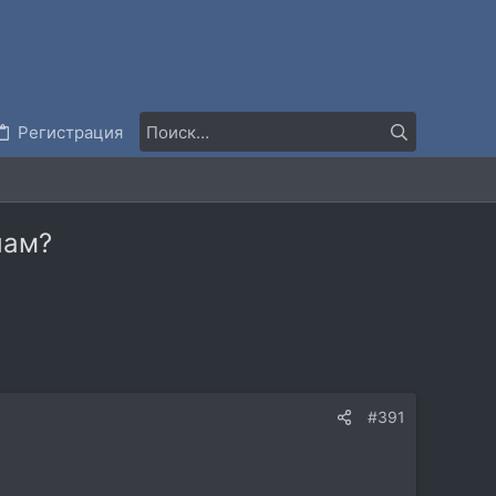
Регистрация
шам?
#391