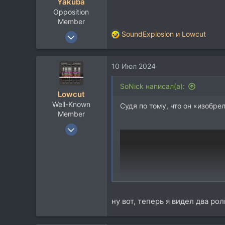
Yakuba
Opposition
Member
31 Мар 2008
SoundExplosion
и
Lowcut
Р
8.993
е
а
5.526
10 Июл 2024
к
113
ц
и
Пенза
SoNick написал(а):
Lowcut
и
vk.com
Well-Known
:
Судя по тому, что он «изобрел»
Member
19 Апр 2017
2.583
1.608
113
ну вот, теперь я видел два рол