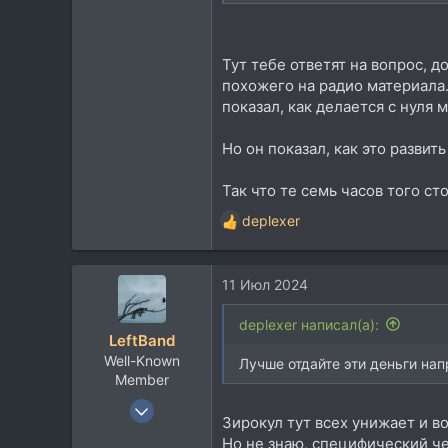
417
63
Тут тебе ответят на вопрос, 
42
похожего на радио материала. 
Москва
показал, как делается с нуля
Но он показал, как это развить
Так что те семь часов того сто
deplexer
Р
е
а
11 Июл 2024
к
ц
и
deplexer написал(а):
LeftBand
и
Well-Known
:
Лучше отдайте эти деньги нап
Member
24 Июл 2008
Зирокул тут всех унижает и во
803
Но не знаю, специфический ч