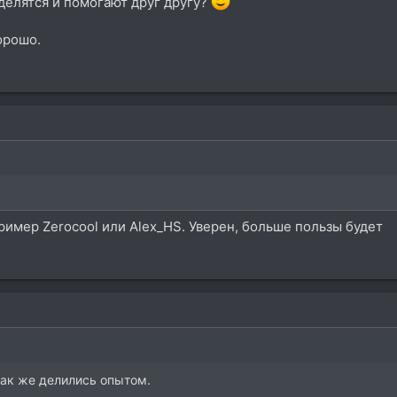
 делятся и помогают друг другу?
орошо.
ример Zerocool или Alex_HS. Уверен, больше пользы будет
 так же делились опытом.