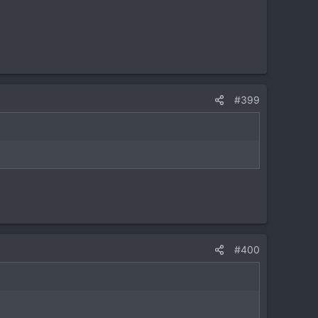
#399
#400