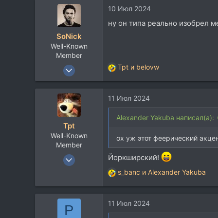
10 Июл 2024
ну он типа реально изобрел м
SoNick
Well-Known
Member
22 Сен 2004
Tpt
и
belovw
Р
15.782
е
а
10.259
11 Июл 2024
к
113
ц
и
Alexander Yakuba написал(а):
Tpt
и
Well-Known
:
ох уж этот феерический акце
Member
3 Июл 2005
Йоркширский!
1.691
s_banc
и
Alexander Yakuba
Р
1.868
е
113
а
11 Июл 2024
к
P
MSK
ц