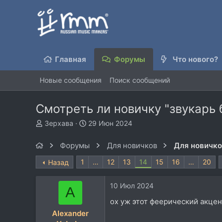
Главная
Форумы
Что нового?
Новые сообщения
Поиск сообщений
Смотреть ли новичку "звукарь 
А
Д
Зерхава
29 Июн 2024
в
а
т
т
Форумы
Для новичков
Для новичк
о
а
р
н
1
…
12
13
14
15
16
…
20
Назад
т
а
е
ч
10 Июл 2024
м
а
A
ы
л
ох уж этот феерический акце
а
Alexander