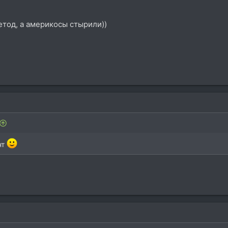
етод, а америкосы стырили))
нт