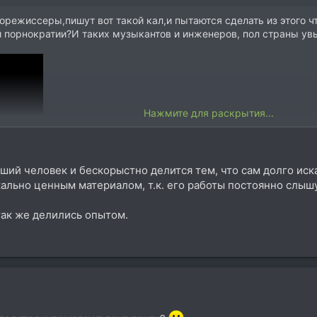
режиссеры,пишут вот такой кал,и пытаются сделать из этого что
 порнократии?И таких музыкантов и инженеров, пол страны ув
Нажмите для раскрытия...
ший человек и бескорыстно делится тем, что сам долго иска
ально ценным материалом, т.к. его работы постоянно слышу 
 так же делились опытом.