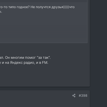
-то типо годное? Не получтся друзья)))))что
ы.
л. Он многим помог "за так".
и на Яндекс радио, и в FM.
#398