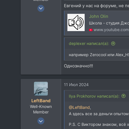
Евгений у нас на форуме, не пе
3 Июл 2005
1.691
John Olin
1.868
Школа - студия Джо
113
www.youtube.com
MSK
deplexer написал(а):
например Zerocool или Alex_H
Однозначно!!!
11 Июл 2024
Ilya Prokhorov написал(а):
LeftBand
Well-Known
@LeftBand
,
Member
А здесь все за деньги опытом
24 Июл 2008
P.S. С Виктором знаком, всё 
803