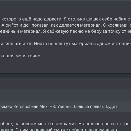
до которого ещё надо дорасти. Я столько шишек себе набил с
А он "от и до" показал, как делается материал. С косяками,
 медийный материал. Я сабжевую песню не беру за точку отч
 и сделать итог. Никто не дал тут материал в одном источник
ят, для меня точно.
ример Zerocool или Alex_HS. Уверен, больше пользы будет
обще, на ровном месте всем хамит. Но недавно он свёл трек
еловек. С ним не каждый сможет общаться нормально.