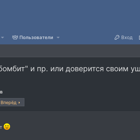
Пользователи
Вход
бомбит" и пр. или доверится своим у
ов
Вперёд
нт