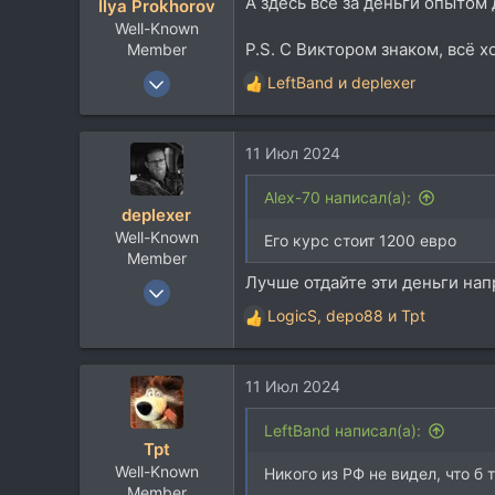
А здесь все за деньги опытом
Ilya Prokhorov
и
Well-Known
:
P.S. С Виктором знаком, всё х
Member
16 Авг 2007
LeftBand
и
deplexer
Р
3.822
е
а
5.537
11 Июл 2024
к
113
ц
и
Alex-70 написал(а):
deplexer
и
Well-Known
:
Его курс стоит 1200 евро
Member
Лучше отдайте эти деньги нап
9 Янв 2012
12.022
LogicS
,
depo88
и
Tpt
Р
8.937
е
а
113
11 Июл 2024
к
ц
и
LeftBand написал(а):
Tpt
и
Well-Known
:
Никого из РФ не видел, что б
Member