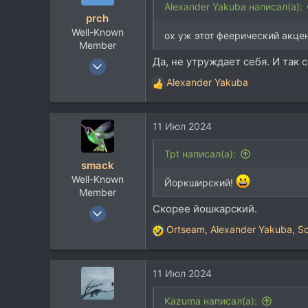
и
Alexander Yakuba написал(а):
prch
и
Well-Known
:
ох уж этот феерический акце
Member
Да, не утруждает себя. И так 
7 Янв 2022
1.359
Alexander Yakuba
Р
653
е
а
113
11 Июл 2024
к
ц
и
Tpt написал(а):
smack
и
Well-Known
:
Йоркширский!
Member
Скорее йошкарский.
3 Май 2008
22.659
Ortseam
,
Alexander Yakuba
,
So
Р
28.685
е
а
113
11 Июл 2024
к
www.youtube.com
ц
и
Kazuma написал(а):