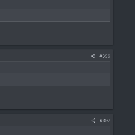
#396
#397