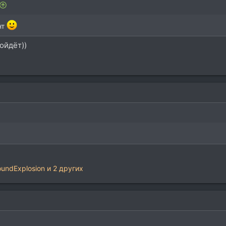
нт
сойдёт))
undExplosion
и 2 других