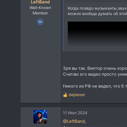
LeftBand
и
Well-Known
:
Когда псевдо музыканты,звуко
Member
можно вообще думать об этой
24 Июл 2008
803
417
63
42
Москва
Зря вы так. Виктор очень хоро
Считаю его видео просто уник
Никого из РФ не видел, что б
deplexer
Р
е
а
11 Июл 2024
к
ц
@LeftBand
,
и