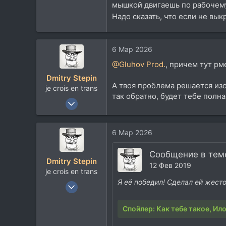
188
мышкой двигаешь по рабочему с
43
Надо сказать, что если не вык
Тольятти
vk.com
6 Мар 2026
@Gluhov Prod.
, причем тут рм
Dmitry Stepin
А твоя проблема решается изо
je crois en trans
так обратно, будет тебе полна
12 Янв 2004
19.218
14.126
6 Мар 2026
113
42
Сообщение в теме
Dmitry Stepin
12 Фев 2019
Москва
je crois en trans
t.me
Я её победил! Сделал ей жесто
12 Янв 2004
19.218
Спойлер:
Как тебе такое, Ил
14.126
113