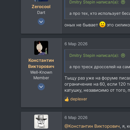
и
Dmitry Stepin написал(а):
Zerocool
и
Dart
:
а про тех, кто использует бе
18 Май 2003
оных не бывает
это силико
36.518
37.767
113
6 Мар 2026
48
Dmitry Stepin написал(а):
Belgorod
Константин
Викторович
а про треск дросселей на са
Well-Known
Member
Тыщу раз уже на форуме писал
ограничение на 60, если 120 
25 Май 2014
катушку, независимо от того,
13.150
deplexer
6.901
Р
е
113
а
38
6 Мар 2026
к
Крайний север
ц
@Константин Викторович
, я,
и
youtu.be