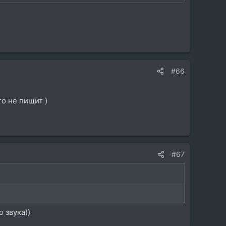
#66
го не пищит )
#67
 звука))