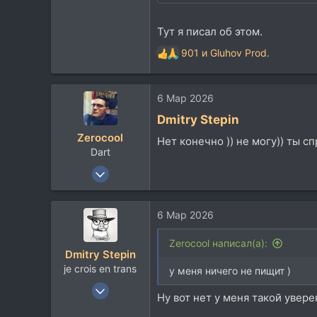
Тут я писал об этом.
901
и
Gluhov Prod.
Р
е
а
6 Мар 2026
к
ц
Dmitry Stepin
и
Zerocool
и
Нет конечно )) не могу)) ты с
Dart
:
18 Май 2003
36.518
37.767
6 Мар 2026
113
48
Zerocool написал(а):
Dmitry Stepin
Belgorod
je crois en trans
у меня ничего не пищит )
12 Янв 2004
Ну вот нет у меня такой увере
19.218