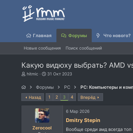
Главная
Форумы
Что нового?
Новые сообщения
Поиск сообщений
Какую видюху выбрать? AMD vs
А
Д
hitmic
31 Окт 2023
в
а
т
т
Форумы
PC
PC: Компьютеры и ко
о
а
р
н
1
2
3
4
Назад
Вперёд
т
а
е
ч
6 Мар 2026
м
а
ы
л
Dmitry Stepin
а
Zerocool
Вообще среди амд всегда топ э