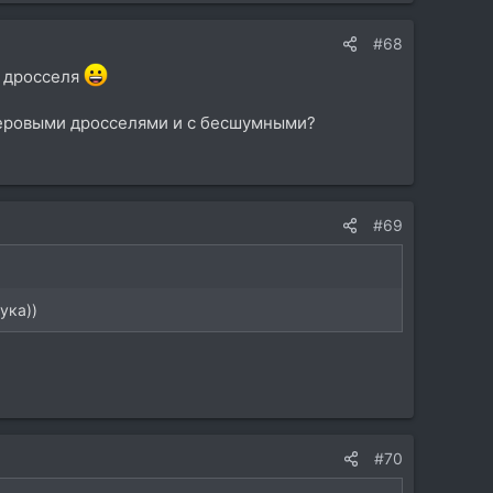
#68
, дросселя
с херовыми дросселями и с бесшумными?
#69
ука))
#70