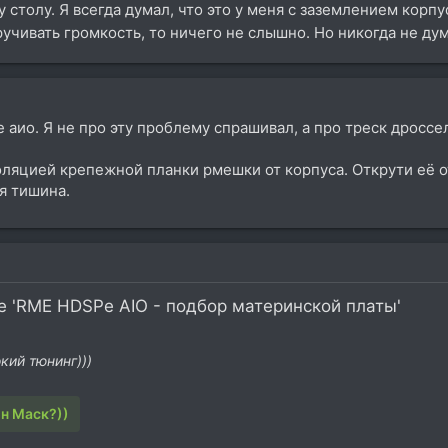
толу. Я всегда думал, что это у меня с заземлением корпуса
ручивать громкость, то ничего не слышно. Но никогда не ду
е аио. Я не про эту проблему спрашивал, а про треск дроссе
ляцией крепежной планки рмешки от корпуса. Открути её о
я тишина.
 'RME HDSPe AIO - подбор материнской платы'
кий тюнинг)))
он Маск?))