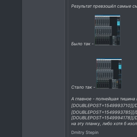
42
Результат превзошёл самые с
Москва
t.me
Было так -
Стало так -
А главное - полнейшая тишина
[DOUBLEPOST=1549993710][/DO
[DOUBLEPOST=1549993785][/DO
[DOUBLEPOST=1549994178][/DO
на эту планку, либо хотя б изо
Dmitry Stepin