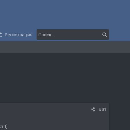
Регистрация
#61
т ))