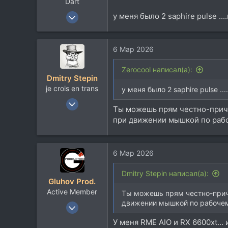
Dart
18 Май 2003
у меня было 2 saphire pulse ..
36.518
37.767
6 Мар 2026
113
48
Zerocool написал(а):
Dmitry Stepin
Belgorod
je crois en trans
у меня было 2 saphire pulse ...
12 Янв 2004
Ты можешь прям честно-приче
19.218
при движении мышкой по рабо
14.126
113
6 Мар 2026
42
Москва
Dmitry Stepin написал(а):
t.me
Gluhov Prod.
Active Member
Ты можешь прям честно-приче
движении мышкой по рабочем
12 Сен 2011
451
У меня RME AIO и RX 6600xt..