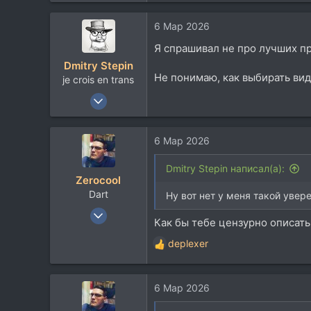
14.126
113
6 Мар 2026
42
Я спрашивал не про лучших пр
Москва
Dmitry Stepin
Не понимаю, как выбирать вид
t.me
je crois en trans
12 Янв 2004
19.218
14.126
6 Мар 2026
113
42
Dmitry Stepin написал(а):
Zerocool
Москва
Dart
Ну вот нет у меня такой увере
t.me
18 Май 2003
Как бы тебе цензурно описать
36.518
deplexer
37.767
Р
е
113
а
48
6 Мар 2026
к
Belgorod
ц