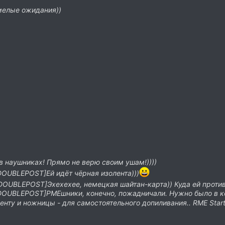
мелые ожидания))
 в наушниках! Прямо не верю своим ушам!))))
UBLEPOST]Ей идёт чёрная изолента)))
UBLEPOST]Эхехехее, немецкая шайтан-карта)) Куда ей против
UBLEPOST]РМЕшники, конечно, пожадничали. Нужно было в ко
ленту и ножницы - для самостоятельного допиливания.. RME Start