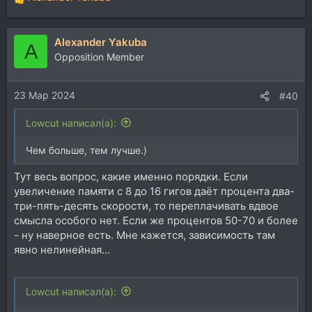
Р
е
а
Alexander Yakuba
к
A
ц
Opposition Member
и
и
23 Мар 2024
:
#40
Lowcut написал(а):
Чем больше, тем лучше.)
Тут весь вопрос, какие именно порядки. Если
увеличение памяти с 8 до 16 гигов даёт процента два-
три-пять-десять скорости, то переплачивать вдвое
смысла особого нет. Если же процентов 50-70 и более
- ну наверное есть. Мне кажется, зависимость там
явно нелинейная...
Lowcut написал(а):