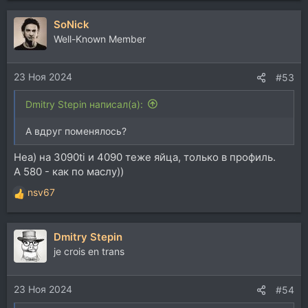
SoNick
Well-Known Member
23 Ноя 2024
#53
Dmitry Stepin написал(а):
А вдруг поменялось?
Неа) на 3090ti и 4090 теже яйца, только в профиль.
А 580 - как по маслу))
nsv67
Р
е
а
Dmitry Stepin
к
ц
je crois en trans
и
и
23 Ноя 2024
:
#54