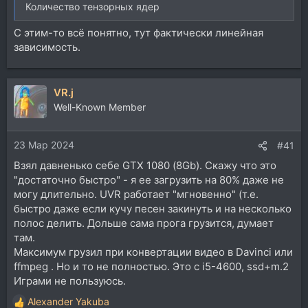
Количество тензорных ядер
С этим-то всё понятно, тут фактически линейная
зависимость.
VR.j
Well-Known Member
23 Мар 2024
#41
Взял давненько себе GTX 1080 (8Gb). Скажу что это
"достаточно быстро" - я ее загрузить на 80% даже не
могу длительно. UVR работает "мгновенно" (т.е.
быстро даже если кучу песен закинуть и на несколько
полос делить. Дольше сама прога грузится, думает
там.
Максимум грузил при конвертации видео в Davinci или
ffmpeg . Но и то не полностью. Это с i5-4600, ssd+m.2
Играми не пользуюсь.
Alexander Yakuba
Р