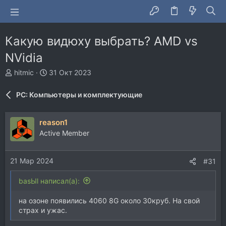
Какую видюху выбрать? AMD vs
NVidia
А
Д
hitmic
31 Окт 2023
в
а
т
т
PC: Компьютеры и комплектующие
о
а
р
н
т
а
reason1
е
ч
Active Member
м
а
ы
л
а
21 Мар 2024
#31
basЫl написал(а):
на озоне появились 4060 8G около 30круб. На свой
страх и ужас.