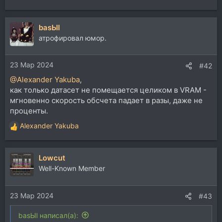
е
а
basЫl
к
ц
атрофировал юмор.
и
и
23 Мар 2024
:
#42
@Alexander Yakuba
,
как только датасет не помещается целиком в VRAM -
мгновенно скорость обсчета падает в разы, даже не
проценты.
Alexander Yakuba
Р
е
а
Lowcut
к
ц
Well-Known Member
и
и
23 Мар 2024
:
#43
basЫl написал(а):