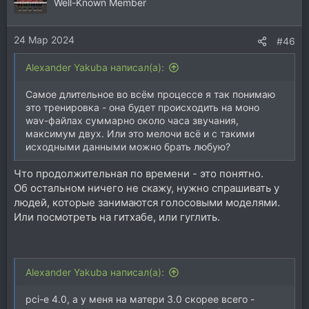
ц
Well-Known Member
и
и
24 Мар 2024
:
#46
Alexander Yakuba написал(а):
Самое длительное во всём процессе я так понимаю
это тренировка - она будет происходить на моно
wav-файлах суммарно около часа звучания,
максимум двух. Или это мелочи всё и с такими
исходными данными можно брать любую?
Что продолжительная по времени - это понятно.
Об остальном ничего не скажу, нужно спрашивать у
людей, которые занимаются голосовыми моделями.
Или посмотреть на гитхабе, или гуглить.
Alexander Yakuba написал(а):
pci-e 4.0, а у меня на матери 3.0 скорее всего -