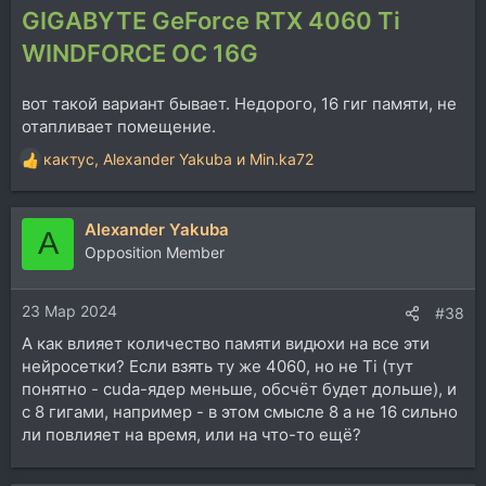
GIGABYTE GeForce RTX 4060 Ti
WINDFORCE OC 16G
вот такой вариант бывает. Недорого, 16 гиг памяти, не
отапливает помещение.
кактус
,
Alexander Yakuba
и
Min.ka72
Р
е
а
Alexander Yakuba
к
A
ц
Opposition Member
и
и
23 Мар 2024
:
#38
А как влияет количество памяти видюхи на все эти
нейросетки? Если взять ту же 4060, но не Ti (тут
понятно - cuda-ядер меньше, обсчёт будет дольше), и
с 8 гигами, например - в этом смысле 8 а не 16 сильно
ли повлияет на время, или на что-то ещё?