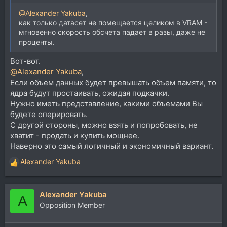
@Alexander Yakuba
,
как только датасет не помещается целиком в VRAM -
мгновенно скорость обсчета падает в разы, даже не
проценты.
Вот-вот.
@Alexander Yakuba
,
Если объем данных будет превышать объем памяти, то
ядра будут простаивать, ожидая подкачки.
Нужно иметь представление, какими объемами Вы
будете оперировать.
С другой стороны, можно взять и попробовать, не
хватит - продать и купить мощнее.
Наверно это самый логичный и экономичный вариант.
Alexander Yakuba
Р
е
а
Alexander Yakuba
к
A
ц
Opposition Member
и
и