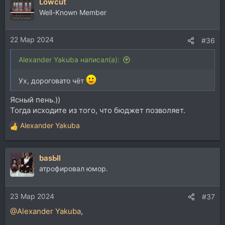
Lowcut
Well-Known Member
22 Мар 2024
#36
Alexander Yakuba написал(а):
Ух, дороговато чёт
Ясный пень.))
Тогда исходите из того, что бюджет позволяет.
Alexander Yakuba
Р
е
а
basЫl
к
ц
атрофировал юмор.
и
и
23 Мар 2024
:
#37
@Alexander Yakuba
,