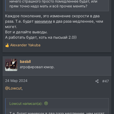
ничего страшного просто помедленнее будет, или
прям точно надо мать и всё прочее менять?
Каждое поколение, это изменение скорости в два
раза. Т.е. будет
минимум
в два раза медленнее, чем
могет.
Вот и делайте выводы.
А работать будет, хоть на пысыай 2.0))
Alexander Yakuba
Р
е
а
basЫl
к
ц
атрофировал юмор.
и
и
24 Мар 2024
:
#47
@Lowcut
,
Lowcut написал(а):
Т.е. будет
минимум
в два раза медленнее, чем могет