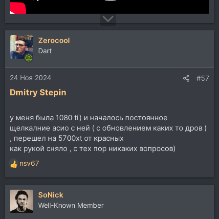
Zerocool
Dart
24 Ноя 2024
#57
Dmitry Stepin
у меня была 1080 ti) и началось постоянное
щелкалние асио с ней ( с обновлением каких то дров )
, перешел на 5700xt от красных
как рукой сняло , с тех пор никаких вопросов)
nsv67
Р
е
а
SoNick
к
ц
Well-Known Member
и