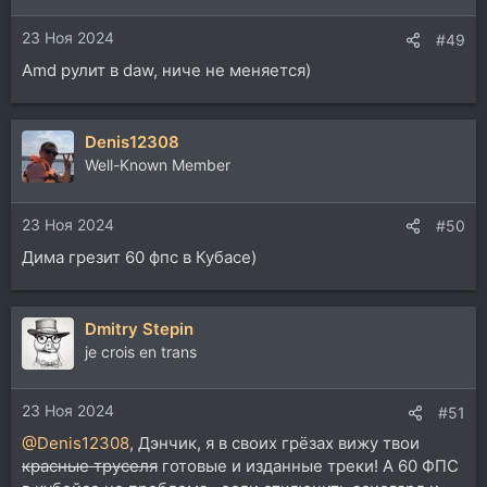
23 Ноя 2024
#49
Amd рулит в daw, ниче не меняется)
Denis12308
Well-Known Member
23 Ноя 2024
#50
Дима грезит 60 фпс в Кубасе)
Dmitry Stepin
je crois en trans
23 Ноя 2024
#51
@Denis12308
, Дэнчик, я в своих грёзах вижу твои
красные труселя
готовые и изданные треки! А 60 ФПС