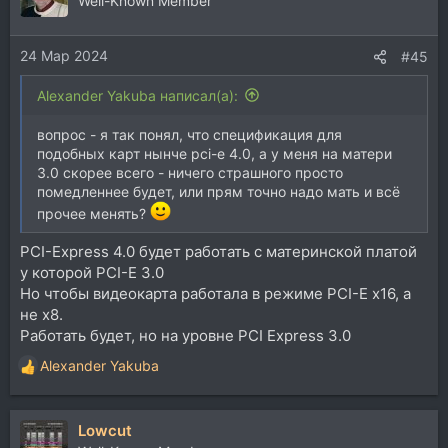
Well-Known Member
24 Мар 2024
#45
Alexander Yakuba написал(а):
вопрос - я так понял, что спецификация для
подобных карт нынче pci-e 4.0, а у меня на матери
3.0 скорее всего - ничего страшного просто
помедленнее будет, или прям точно надо мать и всё
прочее менять?
PCI-Express 4.0 будет работать с материнской платой
у которой PCI-E 3.0
Но чтобы видеокарта работала в режиме PCI-E x16, а
не x8.
Работать будет, но на уровне PCI Express 3.0
Alexander Yakuba
Р
е
а
Lowcut
к