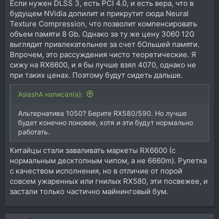
Если нужен DLSS 3, есть PCI 4.0, и есть вера, что в
будущем NVidia допилит и прикрутит сюда Neural
Texture Compression, что позволит компенсировать
объем памяти 8 Gb. Однако за ту же цену 3060 12G
выглядит привлекательнее за счет бОльшей памяти.
Впрочем, это рассуждения чисто теоретические. Я
сижу на RX6600, и я бы лучше взял 4070, однако не
при таких ценах. Поэтому будут сидеть дальше.
AslashA написал(а):
Альтернатива 1050? Берите RX580/590. Но лучше
будет конечно поновее, хотя и эти будут нормально
работать.
Китайцы стали заваливать маркеты RX6600 (с
нормальным десктопным чипом, а не 6660m). Рулетка
с качеством исполнения, но в отличие от порой
совсем ужаренных или гнилых RX580, эти посвежее, и
застали только частично майнинговый бум.