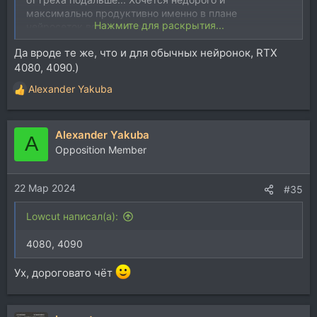
максимально продуктивно именно в плане
Нажмите для раскрытия...
нейросеток всяких звуковых...
Да вроде те же, что и для обычных нейронок, RTX
4080, 4090.)
Alexander Yakuba
Р
е
а
Alexander Yakuba
к
A
ц
Opposition Member
и
и
22 Мар 2024
:
#35
Lowcut написал(а):
4080, 4090
Ух, дороговато чёт