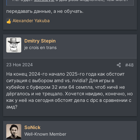
передавать данные, а не обучать.
Alexander Yakuba
Р
е
а
Dmitry Stepin
к
ц
je crois en trans
и
и
23 Ноя 2024
:
#48
На конец 2024-го начало 2025-го года как обстоит
ситуация с выбором amd vs. nvidia? Для игры в
кубейсе с буфером 32 или 64 семпла, чтоб ничё не
дёргалось и не трещало. Хочется нвидию, конечно, но
как у неё на сегодня обстоят дела с dpc в сравнении с
амд?
SoNick
Well-Known Member