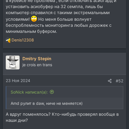
в кубейсе не проблема , если отключить асиогард и
установить асиобуфер на 32 семпла, лишь бы
компьютер справился с такими экстремальными
условиями!
Но меня больше волнует
беспроблемность мониторинга любых дорожек с
минимальным буфером.
Denis12308
Р
е
а
Dmitry Stepin
к
ц
je crois en trans
и
и
23 Ноя 2024
:
#52
SoNick написал(а):
Amd рулит в daw, ниче не меняется)
А вдруг поменялось? Кто-нибудь проверял вообще в
наши дни?