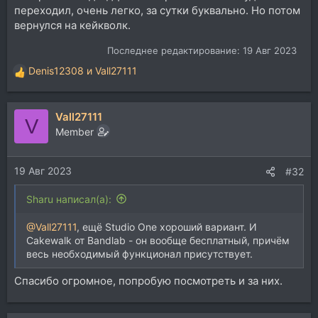
переходил, очень легко, за сутки буквально. Но потом
вернулся на кейкволк.
Последнее редактирование:
19 Авг 2023
Denis12308
и
Vall27111
Р
е
а
Vall27111
к
V
ц
Member
и
и
19 Авг 2023
:
#32
Sharu написал(а):
@Vall27111
, ещё Studio One хороший вариант. И
Cakewalk от Bandlab - он вообще бесплатный, причём
весь необходимый функционал присутствует.
Спасибо огромное, попробую посмотреть и за них.