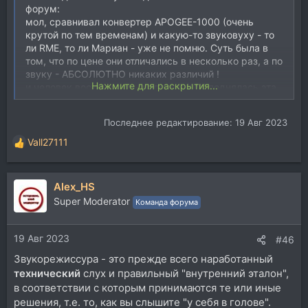
форум:
мол, сравнивал конвертер APOGEE-1000 (очень
крутой по тем временам) и какую-то звуковуху - то
ли RME, то ли Мариан - уже не помню. Суть была в
том, что по цене они отличались в несколько раз, а по
звуку - АБСОЛЮТНО никаких различий !
Нажмите для раскрытия...
и человек восхищался - надо же, КАК поднялась эта
карта, что не уступает APOGEE!
Форум пребывал в некотором обалдении неделю.
Последнее редактирование:
19 Авг 2023
Потом человек получил себе сделанный на заказ
маленький пультик-коммутатор, как раз для
Vall27111
Р
контроля.
е
И..............
а
Прислал в форум челобитную с покаянием :spiteful:
Alex_HS
к
С текстом вроде - "простите, хлопцы, бес попутал!
ц
Super Moderator
Команда форума
:cray:
и
Какое там - неотличимы! Да рядом с APOGEE это
и
дерьмо не валялось!"
19 Авг 2023
:
#46
Оказалось, что первый текст - он написал, слушая
Звукорежиссура - это прежде всего наработанный
через "пульт" МАЦКИ. А как послушал через
технический
слух и правильный "внутренний эталон",
нормальный тракт, так разница не вылезла - она
в соответствии с которым принимаются те или иные
ВЫПЕРЛА, да такая, что как он сам написал - "даже
решения, т.е. то, как вы слышите "у себя в голове".