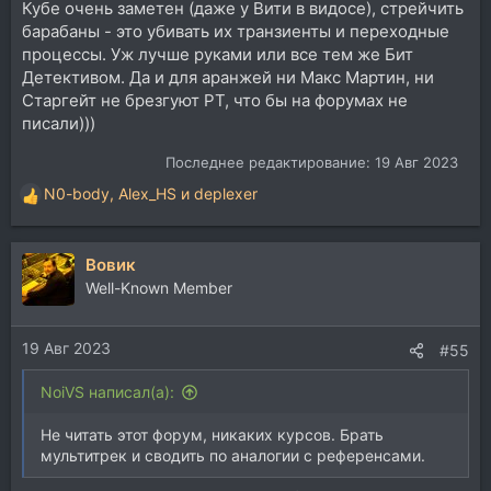
Кубе очень заметен (даже у Вити в видосе), стрейчить
барабаны - это убивать их транзиенты и переходные
процессы. Уж лучше руками или все тем же Бит
Детективом. Да и для аранжей ни Макс Мартин, ни
Старгейт не брезгуют PT, что бы на форумах не
писали)))
Последнее редактирование:
19 Авг 2023
N0-body
,
Alex_HS
и
deplexer
Р
е
а
Вовик
к
ц
Well-Known Member
и
и
19 Авг 2023
:
#55
NoiVS написал(а):
Не читать этот форум, никаких курсов. Брать
мультитрек и сводить по аналогии с референсами.