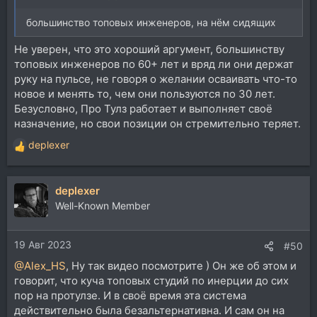
большинство топовых инженеров, на нём сидящих
Не уверен, что это хороший аргумент, большинству
топовых инженеров по 60+ лет и вряд ли они держат
руку на пульсе, не говоря о желании осваивать что-то
новое и менять то, чем они пользуются по 30 лет.
Безусловно, Про Тулз работает и выполняет своё
назначение, но свои позиции он стремительно теряет.
deplexer
Р
е
а
deplexer
к
ц
Well-Known Member
и
и
19 Авг 2023
:
#50
@Alex_HS
, Ну так видео посмотрите ) Он же об этом и
говорит, что куча топовых студий по инерции до сих
пор на протулзе. И в своё время эта система
действительно была безальтернативна. И сам он на