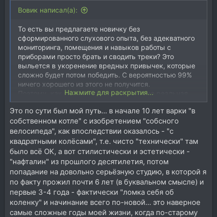
Вовик написал(а):
То есть вы предлагаете новичку без
сформированного слухового опыта, без адекватного
мониторинга, помещения и навыков работы с
приборами просто брать и сводить треки? Это
выльется в укоренение вредных привычек, которые
сложно будет потом победить. С вероятностью 99%
ничего хорошего из этого не получится.
Нажмите для раскрытия...
Поэтому, как я уже писал выше - только реальная
работа в хорошей большой студии, где разные
Это по сути был мой путь... в начале 10 лет варки "в
артисты, разные звукорежиссеры… Набираться
собственном котле" с изобретением "собсного
опыта и подсматривать. А звукорежиссеры сами все
расскажут, этот святое «поговорить за работу»… Как
велосипеда", как впоследствии оказалось - "с
в том анекдоте…
квадратными колёсами", т.е. чисто "технически" там
было всё ОК, а вот стилистически и эстетически -
"нафталин" из прошлого десятилетия, потом
попадание на довольно серьёзную студию, в которой я
по факту прожил почти 6 лет (в буквальном смысле) и
первые 3-4 года - фактически "ломка себя об
коленку" и начинание всего по-новой... это наверное
самые сложные годы моей жизни, когда по-старому