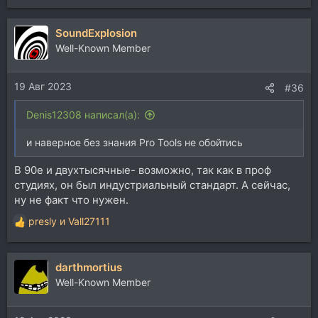
е
а
SoundExplosion
к
ц
Well-Known Member
и
и
19 Авг 2023
:
#36
Denis12308 написал(а):
и наверное без знания Pro Tools не обойтись
В 90е и двухтысячные- возможно, так как в проф
студиях, он был индустриальный стандарт. А сейчас,
ну не факт что нужен.
presly
и
Vall27111
Р
е
а
darthmortius
к
ц
Well-Known Member
и
и