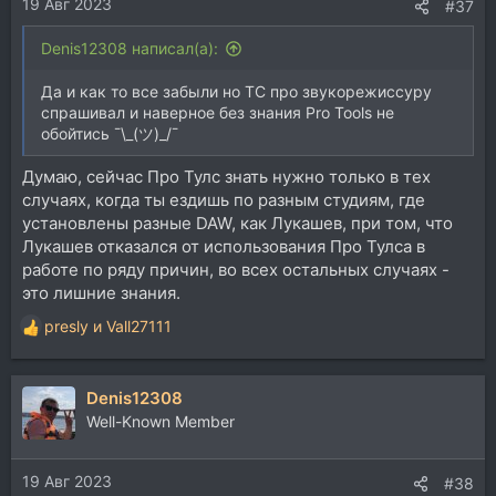
19 Авг 2023
:
#37
Denis12308 написал(а):
Да и как то все забыли но ТС про звукорежиссуру
спрашивал и наверное без знания Pro Tools не
обойтись ¯\_(ツ)_/¯
Думаю, сейчас Про Тулс знать нужно только в тех
случаях, когда ты ездишь по разным студиям, где
установлены разные DAW, как Лукашев, при том, что
Лукашев отказался от использования Про Тулса в
работе по ряду причин, во всех остальных случаях -
это лишние знания.
presly
и
Vall27111
Р
е
а
Denis12308
к
ц
Well-Known Member
и
и
19 Авг 2023
:
#38