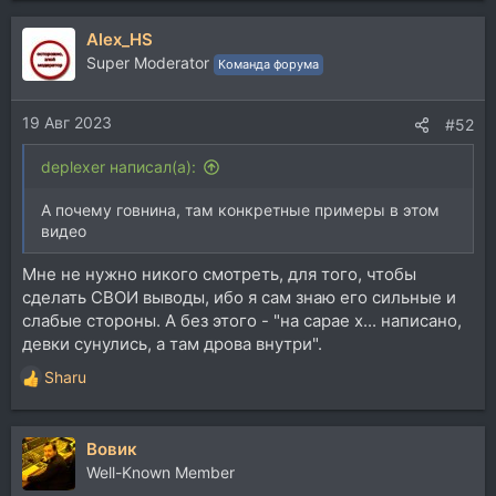
Alex_HS
Super Moderator
Команда форума
19 Авг 2023
#52
deplexer написал(а):
А почему говнина, там конкретные примеры в этом
видео
Мне не нужно никого смотреть, для того, чтобы
сделать СВОИ выводы, ибо я сам знаю его сильные и
слабые стороны. А без этого - "на сарае х... написано,
девки сунулись, а там дрова внутри".
Sharu
Р
е
а
Вовик
к
ц
Well-Known Member
и