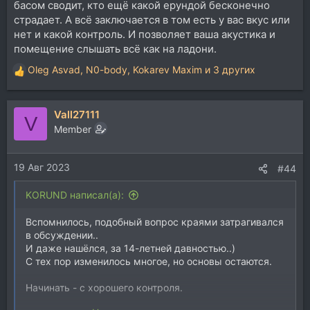
басом сводит, кто ещё какой ерундой бесконечно
страдает. А всё заключается в том есть у вас вкус или
нет и какой контроль. И позволяет ваша акустика и
помещение слышать всё как на ладони.
Oleg Asvad
,
N0-body
,
Kokarev Maxim
и 3 других
Р
е
а
Vall27111
к
V
ц
Member
и
и
19 Авг 2023
:
#44
KORUND написал(а):
Вспомнилось, подобный вопрос краями затрагивался
в обсуждении..
И даже нашёлся, за 14-летней давностью..)
С тех пор изменилось многое, но основы остаются.
Начинать - с хорошего контроля.