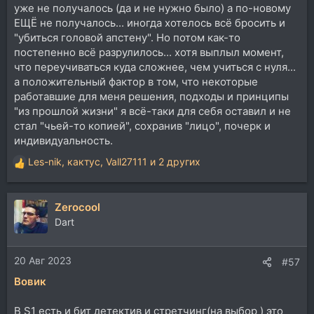
уже не получалось (да и не нужно было) а по-новому
ЕЩЁ не получалось... иногда хотелось всё бросить и
"убиться головой апстену". Но потом как-то
постепенно всё разрулилось... хотя выплыл момент,
что переучиваться куда сложнее, чем учиться с нуля...
а положительный фактор в том, что некоторые
работавшие для меня решения, подходы и принципы
"из прошлой жизни" я всё-таки для себя оставил и не
стал "чьей-то копией", сохранив "лицо", почерк и
индивидуальность.
Les-nik
,
кактус
,
Vall27111
и 2 других
Р
е
а
Zerocool
к
ц
Dart
и
и
20 Авг 2023
:
#57
Вовик
В S1 есть и бит детектив и стретчинг(на выбор ) это