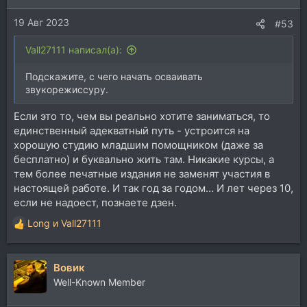
и
19 Авг 2023
:
#53
Vall27111 написал(а):
Подскажите, с чего начать осваивать
звукорежиссуру.
Если это то, чем вы реально хотите заниматься, то
единственный адекватный путь - устроится на
хорошую студию младшим помощником (даже за
бесплатно) и буквально жить там. Никакие курсы, а
тем более печатные издания не заменят участия в
настоящей работе. И так год за годом… И лет через 10,
если не надоест, познаете дзен.
Long
и
Vall27111
Р
е
а
Вовик
к
ц
Well-Known Member
и
и