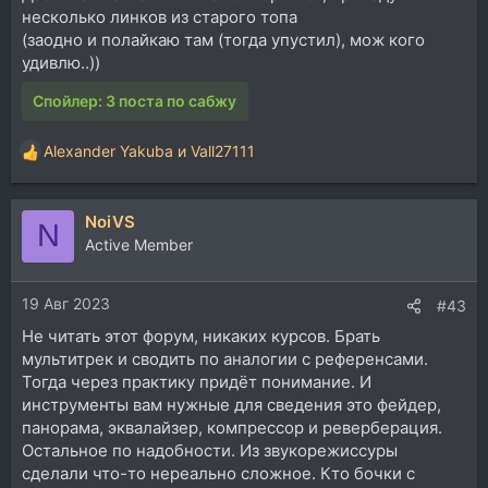
несколько линков из старого топа
(заодно и полайкаю там (тогда упустил), мож кого
удивлю..))
Спойлер:
3 поста по сабжу
Alexander Yakuba
и
Vall27111
Р
е
а
NoiVS
к
N
ц
Active Member
и
и
19 Авг 2023
:
#43
Не читать этот форум, никаких курсов. Брать
мультитрек и сводить по аналогии с референсами.
Тогда через практику придёт понимание. И
инструменты вам нужные для сведения это фейдер,
панорама, эквалайзер, компрессор и реверберация.
Остальное по надобности. Из звукорежиссуры
сделали что-то нереально сложное. Кто бочки с