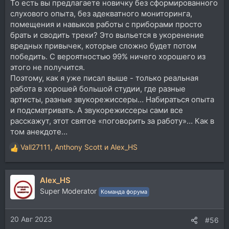
То есть вы предлагаете новичку без сформированного
слухового опыта, без адекватного мониторинга,
помещения и навыков работы с приборами просто
брать и сводить треки? Это выльется в укоренение
вредных привычек, которые сложно будет потом
победить. С вероятностью 99% ничего хорошего из
этого не получится.
Поэтому, как я уже писал выше - только реальная
работа в хорошей большой студии, где разные
артисты, разные звукорежиссеры… Набираться опыта
и подсматривать. А звукорежиссеры сами все
расскажут, этот святое «поговорить за работу»… Как в
том анекдоте…
Vall27111
,
Anthony Scott
и
Alex_HS
Р
е
а
Alex_HS
к
ц
Super Moderator
Команда форума
и
и
20 Авг 2023
:
#56