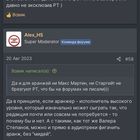
давно не эксклюзив PT )
Вовик
Р
е
а
Alex_HS
к
ц
Super Moderator
Команда форума
и
и
20 Авг 2023
:
#58
Вовик написал(а):
Да и для аранжей ни Макс Мартин, ни Старгейт не
брезгуют PT, что бы на форумах не писали)))
Да в принципе, если аранжер - исполнитель высокого
уровня, который изначально может сыграть так, что
редакция почти или совсем не потребуется - то
почему бы и нет. А с такими, как тот же Валера
Степанов, можно и прямо в аудиотреки фигачить
аранж, без "мидей".