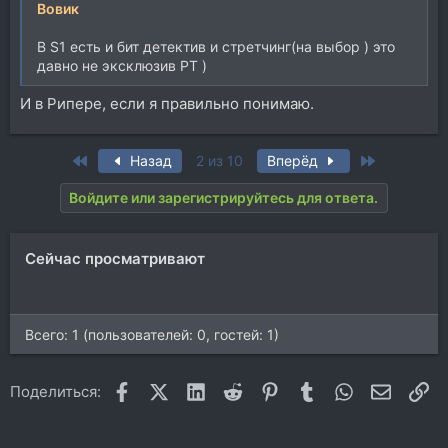
Вовик
В S1 есть и бит детектив и стретчинг(на выбор ) это
давно не эксклюзив PT )
И в Рипере, если я правильно понимаю.
First
Last
Назад
2 из 10
Вперёд
Войдите или зарегистрируйтесь для ответа.
Сейчас просматривают
Всего: 1 (пользователей: 0, гостей: 1)
Facebook
X (Twitter)
LinkedIn
Reddit
Pinterest
Tumblr
WhatsApp
Электр
Сс
Поделиться: