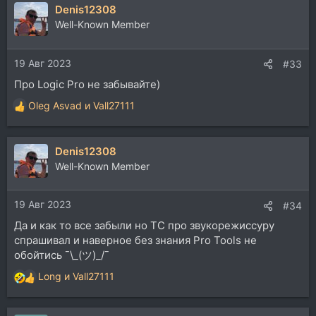
Denis12308
Well-Known Member
19 Авг 2023
#33
Про Logic Pro не забывайте)
Oleg Asvad
и
Vall27111
Р
е
а
Denis12308
к
ц
Well-Known Member
и
и
19 Авг 2023
:
#34
Да и как то все забыли но ТС про звукорежиссуру
спрашивал и наверное без знания Pro Tools не
обойтись ¯\_(ツ)_/¯
Long
и
Vall27111
Р
е
а