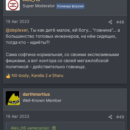
ц
Super Moderator
Команда форума
и
и
19 Авг 2023
:
#48
@deplexer
, Ты как дитё малое, ей богу... "говнина"... а
большинство топовых инженеров, на нём сидящих,
тогда кто - идиёты?!
Сама софтина нормальная, со своими экслюзивными
фишками, а вот контора со своей мегажлобской
политикой - действительно говнище.
N0-body
,
Karelia 2
и
Sharu
Р
е
а
darthmortius
к
ц
Well-Known Member
и
и
19 Авг 2023
:
#49
Alex_HS написал(а):