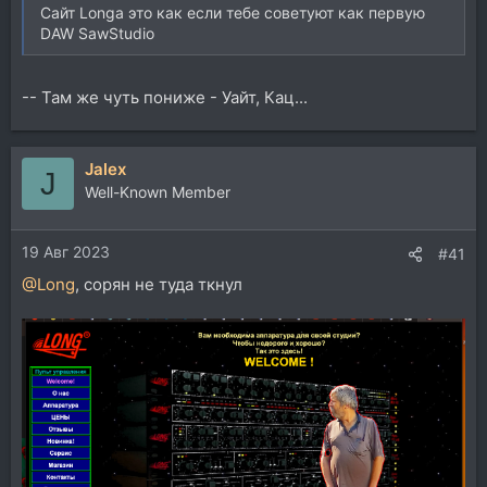
Сайт Longа это как если тебе советуют как первую
DAW SawStudio
-- Там же чуть пониже - Уайт, Кац...
Jalex
J
Well-Known Member
19 Авг 2023
#41
@Long
, сорян не туда ткнул