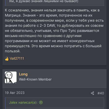
Хм, я думаю знания лишними не бывают)
К сожалению, знания нельзя закачать в память, как в
Матрице. Знания - это время, потраченное на их
получение, в современном мире, если у тебя уже есть
знания по работе с 2-3 DAW, то дублировать их совсем
не обязательно, учитывая, что Про Тулс развивается
весьма неспешно по сравнению с другими
программами и не может не имеет конкурентных
преимуществ. Это время можно потратить с большей
пользой.
Vall27111
Р
е
а
Long
к
ц
Well-Known Member
и
и
19 Авг 2023
:
#40
Jalex написал(а):