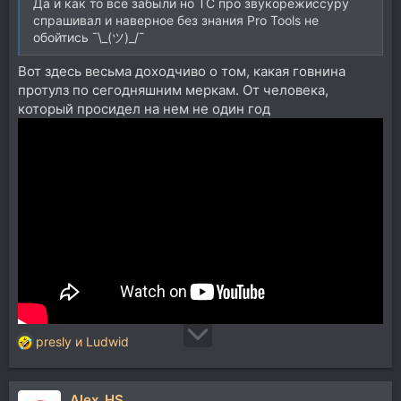
Да и как то все забыли но ТС про звукорежиссуру
спрашивал и наверное без знания Pro Tools не
обойтись ¯\_(ツ)_/¯
Вот здесь весьма доходчиво о том, какая говнина
протулз по сегодняшним меркам. От человека,
который просидел на нем не один год
presly
и
Ludwid
Р
е
а
Alex_HS
к