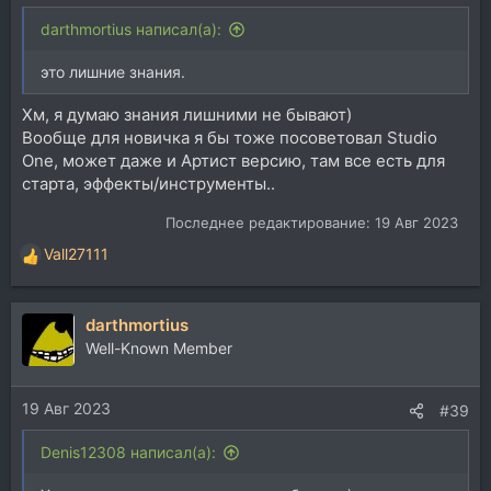
darthmortius написал(а):
это лишние знания.
Хм, я думаю знания лишними не бывают)
Вообще для новичка я бы тоже посоветовал Studio
One, может даже и Артист версию, там все есть для
старта, эффекты/инструменты..
Последнее редактирование:
19 Авг 2023
Vall27111
Р
е
а
darthmortius
к
ц
Well-Known Member
и
и
19 Авг 2023
:
#39
Denis12308 написал(а):