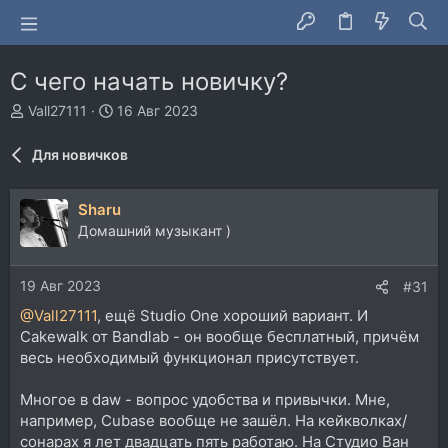
С чего начать новичку?
А
Д
Vall27111
16 Авг 2023
в
а
т
т
Для новичков
о
а
р
н
т
а
Sharu
е
ч
Домашний музыкант )
м
а
ы
л
а
19 Авг 2023
#31
@Vall27111
, ещё Studio One хороший вариант. И
Cakewalk от Bandlab - он вообще бесплатный, причём
весь необходимый функционал присутствует.
Многое в daw - вопрос удобства и привычки. Мне,
например, Cubase вообще не зашёл. На кейкволках/
сонарах я лет двадцать пять работаю. На Студио Ван