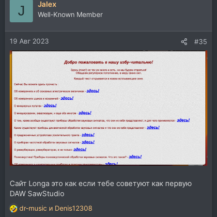
Jalex
к
J
ц
Well-Known Member
и
и
19 Авг 2023
:
#35
Сайт Longа это как если тебе советуют как первую
DAW SawStudio
dr-music
и
Denis12308
Р