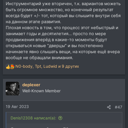
глухой услышит!"
Инструментарий уже вторичен, т.к. вариантов можеть
быть огромное множество, но конечный результат
Это к вопросу о Берингере и всём предыдущем, что
всегда будет +/- тот, который вы слышите внутри себя
ДО
него в тракте стоит.
на данном этапе развития.
Плохая новость в том, что процесс этот небыстрый и
P.S. Имхо, не зря же почти всегда говорят - начинать
надо с контроля!
занимает годы и десятилетия... просто по мере
продвижения вперёд в какие-то моменты будут
открываться новые "дверцы" и вы постепенно
начинаете явно слышать вещи, на которые ещё вчера
вообще не обращали внимания.
N0-body
,
Tpt
,
Ludwid
и 9 других
Р
е
а
deplexer
к
ц
Well-Known Member
и
и
19 Авг 2023
:
#47
Denis12308 написал(а):