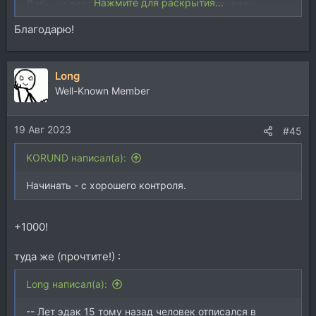
Нажмите для раскрытия...
Дабы не плагиатить и не повторяться, приведу
несколько линков из старого топа
Благодарю!
(заодно и полайкаю там (тогда упустил), мож кого
удивлю..))
Спойлер:
3 поста по сабжу
Long
Well-Known Member
19 Авг 2023
#45
KORUND написал(а):
Начинать - с хорошего контроля.
+1000!
туда же (прочтите!) :
Long написал(а):
-- Лет эдак 15 тому назад человек отписался в