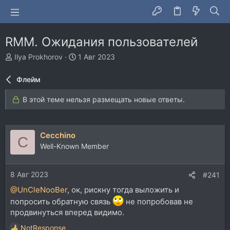
RMM. Ожидания пользователей
А
Д
Ilya Prokhorov
1 Авг 2023
в
а
т
т
Флейм
о
а
р
н
В этой теме нельзя размещать новые ответы.
т
а
е
ч
м
а
ы
л
Cecchino
C
а
Well-Known Member
8 Авг 2023
#241
@UnCleNooBer
, ок, рискну тогда выложить и
попросить обратную связь
не попробовав не
продвинуться вперед видимо.
NotResponse