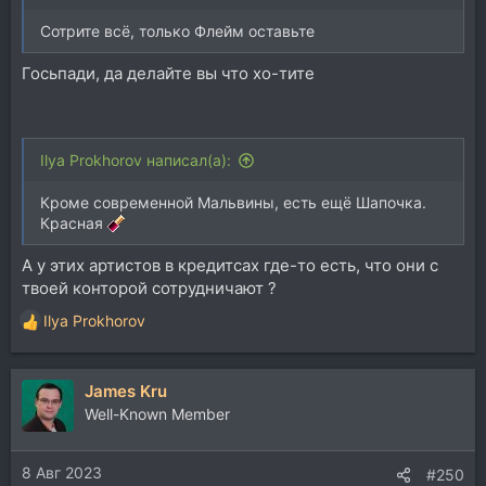
Сотрите всё, только Флейм оставьте
Госьпади, да делайте вы что хо-тите
Ilya Prokhorov написал(а):
Кроме современной Мальвины, есть ещё Шапочка.
Красная
А у этих артистов в кредитсах где-то есть, что они с
твоей конторой сотрудничают ?
Ilya Prokhorov
Р
е
а
James Kru
к
ц
Well-Known Member
и
и
8 Авг 2023
:
#250