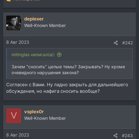
Р
е
а
deplexer
к
ц
Well-Known Member
и
и
8 Авг 2023
:
#242
mitinglas написал(а):
Зачем "сносить" целые темы? Закрывать? Ну кроме
очевидного нарушения закона?
Согласен с Вами. Ну ладно закрыть для дальнейшего
обсуждения, но нафига сносить вообще?
vsplex0r
V
Well-Known Member
8 Авг 2023
#243