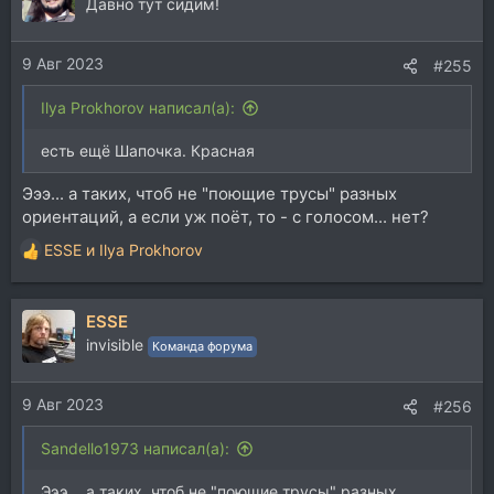
ц
Давно тут сидим!
и
и
9 Авг 2023
:
#255
Ilya Prokhorov написал(а):
есть ещё Шапочка. Красная
Эээ... а таких, чтоб не "поющие трусы" разных
ориентаций, а если уж поёт, то - с голосом... нет?
ESSE
и
Ilya Prokhorov
Р
е
а
ESSE
к
ц
invisible
Команда форума
и
и
9 Авг 2023
:
#256
Sandello1973 написал(а):
Эээ... а таких, чтоб не "поющие трусы" разных