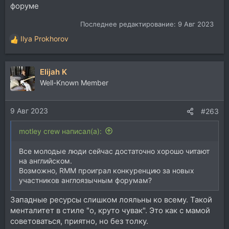
форуме
Последнее редактирование:
9 Авг 2023
Ilya Prokhorov
Р
е
а
Elijah K
к
ц
Well-Known Member
и
и
9 Авг 2023
:
#263
motley crew написал(а):
Все молодые люди сейчас достаточно хорошо читают
на английском.
Возможно, RMM проиграл конкуренцию за новых
участников англоязычным форумам?
Западные ресурсы слишком лояльны ко всему. Такой
менталитет в стиле "о, круто чувак". Это как с мамой
советоваться, приятно, но без толку.