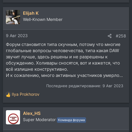
е
а
Elijah K
к
ц
Well-Known Member
и
и
9 Авг 2023
:
#258
Форум становится типа скучным, потому что многие
глобальные вопросы человечества, типа какая DAW
звучит лучше, здесь решены и не разрешены к
обсуждению. Холивары сносятся, вот и кажется, что
всё излишне конструктивно.
И к сожалению, много активных участников умерло...
Последнее редактирование:
9 Авг 2023
Ilya Prokhorov
Р
е
а
Alex_HS
к
ц
Super Moderator
Команда форума
и
и