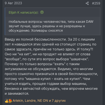
9 Авг 2023
:
#259
Elijah K написал(а):
глобальные вопросы человечества, типа какая DAW
звучит лучше, здесь решены и не разрешены к
обсуждению. Холивары сносятся
Ввиду их полной бессмысленности. За 20 с лишним
лет я навидался этих срачей на стопицот страниц по
самое здрасьте, причём не только здесь. И толку?!
Оно ни "на хит", ни на продукт не влияет от слова
"вообще", по сути это вопрос выбора "шашечек".
Почему-то только вопросы "ехать" с таким
энтузиазмом не обсуждаются. Видимо, что многим
просто ссыкотно признаться в своей беспомощности,
потому что "машина купил - ехать не купил". Чем
учиться ездить, прощее годами выбор машины,
бензина и запчастей обсуждать, чем впрочем многие
и занимаются.
Arlekin
,
Landre
,
NE ON
и 7 других
Р