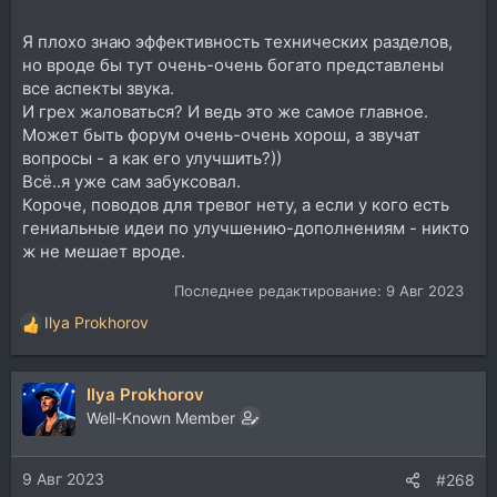
Я плохо знаю эффективность технических разделов,
но вроде бы тут очень-очень богато представлены
все аспекты звука.
И грех жаловаться? И ведь это же самое главное.
Может быть форум очень-очень хорош, а звучат
вопросы - а как его улучшить?))
Всё..я уже сам забуксовал.
Короче, поводов для тревог нету, а если у кого есть
гениальные идеи по улучшению-дополнениям - никто
ж не мешает вроде.
Последнее редактирование:
9 Авг 2023
Ilya Prokhorov
Р
е
а
Ilya Prokhorov
к
ц
Well-Known Member
и
и
9 Авг 2023
:
#268