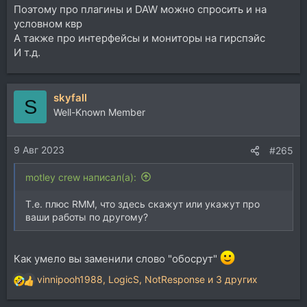
Поэтому про плагины и DAW можно спросить и на
условном квр
А также про интерфейсы и мониторы на гирспэйс
И т.д.
skyfall
S
Well-Known Member
9 Авг 2023
#265
motley crew написал(а):
Т.е. плюс RMM, что здесь скажут или укажут про
ваши работы по другому?
Как умело вы заменили слово "обосрут"
vinnipooh1988
,
LogicS
,
NotResponse
и 3 других
Р
е