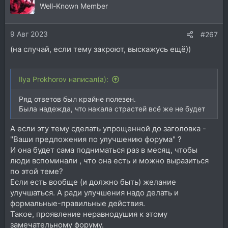
ц
Well-Known Member
и
и
9 Авг 2023
:
#267
(на случай, если тему закроют, выскажусь ещё))
Ilya Prokhorov написал(а):
Ряд ответов был крайне полезен.
Была надежда, что накала страстей всё же не будет
А если эту тему сделать упрощенной до заголовка -
"Ваши предложения по улучшению форума" ?
И она будет сама подниматься раз в месяц, чтобы
люди вспоминали , что она есть и можно выразиться
по этой теме?
Если есть вообще (и должно быть) желание
улучшаться. А ради улучшения надо делать и
формальные-правильные действия.
Такое, проявление неравнодушия к этому
замечательному форуму.