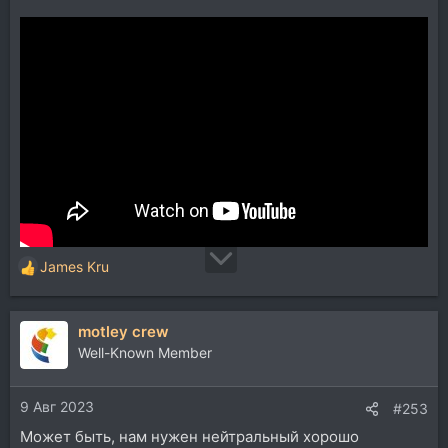
James Kru
Р
е
а
motley crew
к
ц
Well-Known Member
и
и
9 Авг 2023
:
#253
Может быть, нам нужен нейтральный хорошо