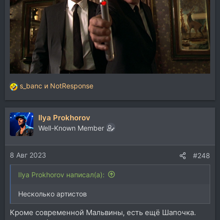
s_banc
и
NotResponse
Р
е
а
Ilya Prokhorov
к
ц
Well-Known Member
и
и
8 Авг 2023
:
#248
Ilya Prokhorov написал(а):
Несколько артистов
Кроме современной Мальвины, есть ещё Шапочка.