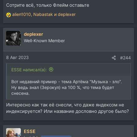
Сотрите всё, только Флейм оставьте
alien1010
,
Nabastak
и
deplexer
Р
е
а
deplexer
к
ц
Well-Known Member
и
и
8 Авг 2023
:
#244
ESSE написал(а):
Вот недавний пример - тема Артёма "Музыка - зло".
Ну ведь знал (Зерокул) на 100 %, что тема будет
снесена.
Интересно как так её снесли, что даже яндексом не
индексируется? Или название дословно другое было?
ESSE