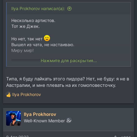
Ilya Prokhorov написал(а):
Несколько артистов.
Тот же Джек.
Но нет, так нет
Вышел из чата, не настаиваю.
Миру мир!
Нажмите для раскрытия...
Типа, я буду лайкать этого пидора? Нет, не буду: я не в
Австралии, и мне плевать на их гомоповесточку.
Ilya Prokhorov
Р
е
а
Ilya Prokhorov
к
ц
Well-Known Member
и
и