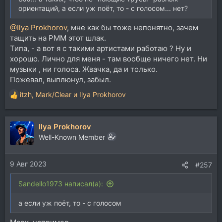
ориентаций, а если уж поёт, то - с голосом... нет?
@Ilya Prokhorov
, мне как бы тоже непонятно, зачем
тащить на РММ этот шлак.
Типа, - а вот я с такими артистами работаю ? Ну и
хорошо. Лично для меня - там вообще ничего нет. Ни
музыки , ни голоса. Жвачка, да и только.
Пожевал, выплюнул, забыл.
itzh
,
Mark/Clear
и
Ilya Prokhorov
Р
е
а
Ilya Prokhorov
к
ц
Well-Known Member
и
и
9 Авг 2023
:
#257
Sandello1973 написал(а):
а если уж поёт, то - с голосом