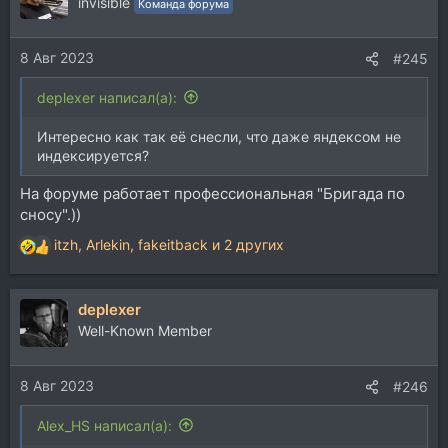
invisible
Команда форума
8 Авг 2023
#245
deplexer написал(а):
Интересно как так её снесли, что даже яндексом не
индексируется?
На форуме работает профессиональная "Бригада по
сносу".))
itzh
,
Arlekin
,
fakeitback
и 2 других
Р
е
а
deplexer
к
ц
Well-Known Member
и
и
8 Авг 2023
:
#246
Alex_HS написал(а):