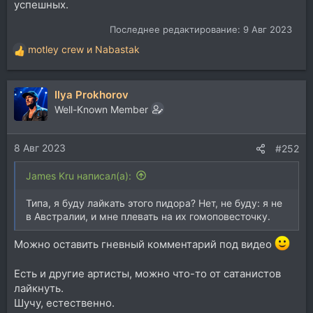
успешных.
Последнее редактирование:
9 Авг 2023
motley crew
и
Nabastak
Р
е
а
Ilya Prokhorov
к
ц
Well-Known Member
и
и
8 Авг 2023
:
#252
James Kru написал(а):
Типа, я буду лайкать этого пидора? Нет, не буду: я не
в Австралии, и мне плевать на их гомоповесточку.
Можно оставить гневный комментарий под видео
Есть и другие артисты, можно что-то от сатанистов
лайкнуть.
Шучу, естественно.