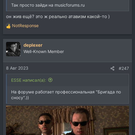
Так просто зайди на musicforums.ru
он жив ещё? это ж реально атавизм какой-то )
NotResponse
Р
е
а
deplexer
к
ц
Well-Known Member
и
и
8 Авг 2023
:
#247
ESSE написал(а):
На форуме работает профессиональная "Бригада по
сносу".))