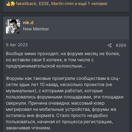
fakeitback
,
ESSE
,
Martin-rmm
и ещё 1 человек
Р
е
а
nik.d
к
ц
New Member
и
и
9 Авг 2023
:
#269
Вообще мимо проходил, на форуме месяц не более,
но вставлю свои 5 копеек, в том числе с
предпринимательской колокольни...
Форумы как таковые проиграли сообществам в соц-
сетях эдык лет 10 назад, несколько проектов (не
музыкальных), с которыми работал, которые
пользовались форумными площадками, эти площадки
свернули. Причина очевидна: массовый юзер
мигрировал на мобильные устройства, форумы же
остались вне формата. Стало просто неудобно
пользоваться, начиная от процесса регистрации,
заканчивая чтением.