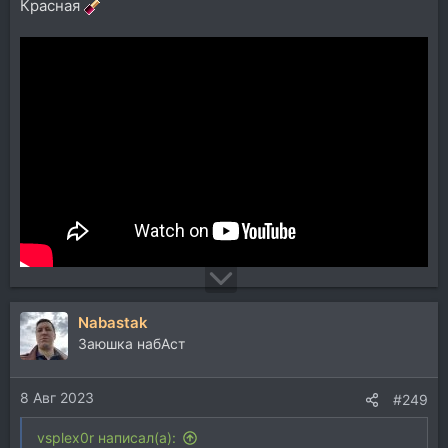
Красная
Nabastak
Заюшка набАст
8 Авг 2023
#249
vsplex0r написал(а):