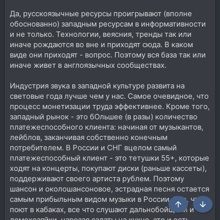
Да, русскоязычные ресурсы проигрывают (вполне
обоснованно) западным ресурсам в информативности
и не только. Технологии, веясния, тренды так или
иначе рождаются во вне и приходят сюда. В каком
виде они приходят - вопрос. Поэтому вся база так или
иначе живет в англоязычных сообществах.
Индустрия звука в западной культуре развита на
световые года лучше чем у нас. Самое очевидное, что
процесс монетизации труда эффективнее. Кроме того,
западный рынок - это бОльшее (в разы) количество
платежеспособного клиента: начиная от музыкантов,
лейблов, заканчивая собственно конечным
потребителем. В России и СНГ вцелом самый
платежеспособный клиент - это тетушки 55+, которые
ходят на концерты, покупают диски (раньше кассеты),
поддерживают своего артиста рублем. Поэтому
шансон и околошансоновое, эстрадная песня остается
самым прибыльным видом музыки в России. Все, что
поют в кабаках, все что слушают дальнобойщики и
домохозяйки, нарезая салаты на кухне, это и есть