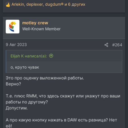
Arlekin
,
deplexer
,
dugdum®
и 6 других
Р
е
а
motley crew
к
ц
Well-Known Member
и
и
9 Авг 2023
:
#264
Elijah K написал(а):
о, круто чувак
Это про оценку выложенной работы.
Верно?
Т.е. плюс RMM, что здесь скажут или укажут про ваши
работы по другому?
Допустим.
А про какую кнопку нажать в DAW есть разница? Нет
её!