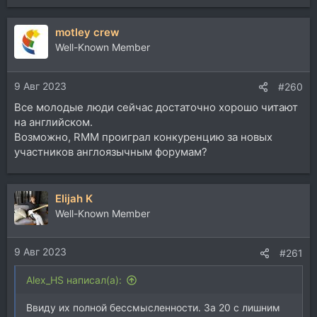
е
а
motley crew
к
ц
Well-Known Member
и
и
9 Авг 2023
:
#260
Все молодые люди сейчас достаточно хорошо читают
на английском.
Возможно, RMM проиграл конкуренцию за новых
участников англоязычным форумам?
Elijah K
Well-Known Member
9 Авг 2023
#261
Alex_HS написал(а):
Ввиду их полной бессмысленности. За 20 с лишним