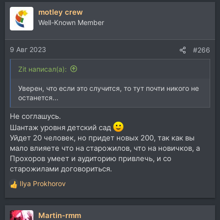
а
motley crew
к
ц
Well-Known Member
и
и
9 Авг 2023
:
#266
Zit написал(а):
Уверен, что если это случится, то тут почти никого не
останется...
Не соглашусь.
Шантаж уровня детский сад
Уйдет 20 человек, но придет новых 200, так как вы
мало влияете что на старожилов, что на новичков, а
Прохоров умеет и аудиторию привлечь, и со
старожилами договориться.
Ilya Prokhorov
Р
е
а
Martin-rmm
к