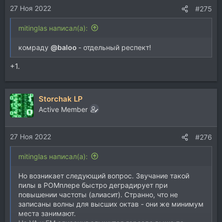
27 Ноя 2022
:
#275
mitinglas написал(а):
комраду
@baloo
- отдельный респект!
+1.
Storchak LP
Active Member
27 Ноя 2022
#276
mitinglas написал(а):
Но возникает следующий вопрос. Звучание такой
пилы в РОМплере быстро деградирует при
повышении частоты (алиасит). Странно, что не
записаны волны для высших октав - они же минимум
места занимают.