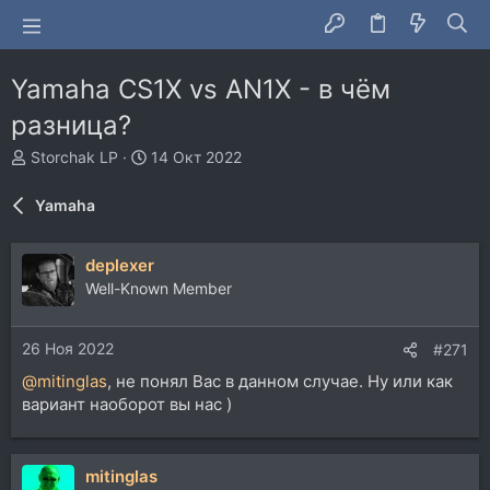
Yamaha CS1X vs AN1X - в чём
разница?
А
Д
Storchak LP
14 Окт 2022
в
а
т
т
Yamaha
о
а
р
н
т
а
deplexer
е
ч
Well-Known Member
м
а
ы
л
а
26 Ноя 2022
#271
@mitinglas
, не понял Вас в данном случае. Ну или как
вариант наоборот вы нас )
mitinglas