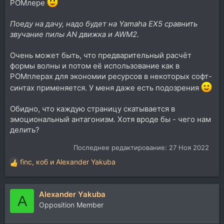
РОМлере
Поеду на дачу, надо будет на Yamaha EX5 сравнить
звучание пилы AN движка и AWM2.
Очень может быть, что предварительный расчёт
формы волны и потом её использование как в
РОМплерах для экономии ресурсов в некоторых софт-
синтах применяется. У меня даже есть подозрения
Обидно, что каждую страницу скатывается в
эмоциональный антагонизм. Хотя вроде бы - чего нам
делить?
Последнее редактирование:
27 Ноя 2022
finc
,
коб
и
Alexander Yakuba
Р
е
а
Alexander Yakuba
к
A
ц
Opposition Member
и
и