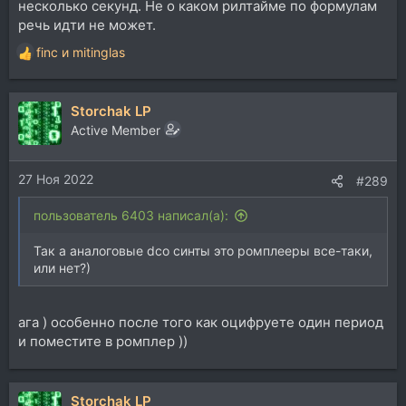
несколько секунд. Не о каком рилтайме по формулам
речь идти не может.
finc
и
mitinglas
Р
е
а
Storchak LP
к
ц
Active Member
и
и
27 Ноя 2022
:
#289
пользователь 6403 написал(а):
Так а аналоговые dco синты это ромплееры все-таки,
или нет?)
ага ) особенно после того как оцифруете один период
и поместите в ромплер ))
Storchak LP