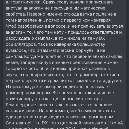
алгоритмически. Сразу сходу начали приписывать
виртуал аналогам не присущие им магические
свойства. Наверно именно отсюда ветка пошла не в
том направлении.. прямо с первого комментария.
Чтоб разобраться в вопросе, и не приписывать виртуал
аналогам то, чего там нету - пришлось ответвляться и
рассуждать о сэмплах, в том числе на тему DX
осцилляторов, так как наверняка большинству
думалось, что и там магические формулы, а не
сэмплы. Когда же понятно, что первоначально сэмплы
везде, теперь скинув ложные представления можно
говорить чисто об истинных причинах разнице в
звуке, а не опираться на то, что то ромплер а то типа
не ромплер. Хотя из ром читают сэмплы и те и другие.
И при этом даже сам производитель не называет
ромплер ромплером. Все ромплеры так или иначе
позиционируются как цифровые синтезаторы.
Ромплер, как я писал выше, это какая-то народная
каталогизация. Не припомню, чтоб в мануалах хоть
один ромплер производитель называл ромплером.
Синтезатор! Что DX - это цифровой синтезатор. Что VA
- цифровой синтезатор, что PCM - это цифровой