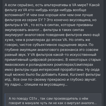
А если серьёзно, есть альтернативы в VA мире? Какой
фильтр из VA кто-нибудь когда-нибудь вообще
вспоминал? И чем они хороши или чем они лучше
фильтров из серии SY ? Это конечно вкусовщина, но
фильтры в VA , то есть в синтах, которые призваны
эмулировать аналог... фильтры в таких синтах
эмулируют аналоговое поведение фильтров имхо ещё
хуже, чем в ромплерах до эпохи VA. Но опять же
говорю, чистое субъективное ощущение звука. По
глубине эмуляции аналогового резонанса это совсем
разный звук. У VA фильтров какой-то искусственный
примитивный цифровой резонанс. В некоторых старых
ямаховских и роландовских ромплерах/сэмплерах
имхо фильтры куда интересней проработаны. Ну сюда
ещё можно было бы добавить Kawai, Kurzweil фильтры
итд.. Все они по-своему прекрасно и глубоко звучат.
Ну ладно... спишем на вкусовщину...
А по поводу CS1x , так сам производитель о нём
говорит в мануале чуть ли не как о виртуал аналоге...