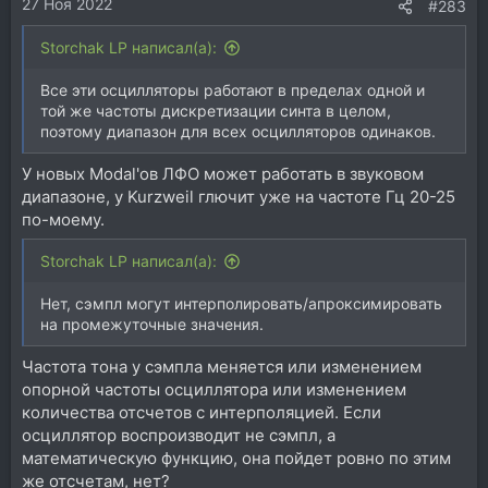
27 Ноя 2022
#283
Storchak LP написал(а):
Все эти осцилляторы работают в пределах одной и
той же частоты дискретизации синта в целом,
поэтому диапазон для всех осцилляторов одинаков.
У новых Modal'ов ЛФО может работать в звуковом
диапазоне, у Kurzweil глючит уже на частоте Гц 20-25
по-моему.
Storchak LP написал(а):
Нет, сэмпл могут интерполировать/апроксимировать
на промежуточные значения.
Частота тона у сэмпла меняется или изменением
опорной частоты осциллятора или изменением
количества отсчетов с интерполяцией. Если
осциллятор воспроизводит не сэмпл, а
математическую функцию, она пойдет ровно по этим
же отсчетам, нет?