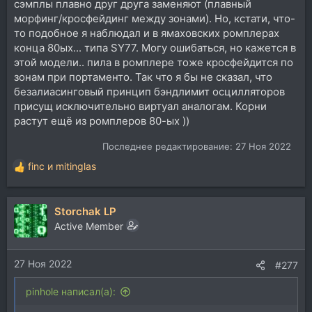
сэмплы плавно друг друга заменяют (плавный
морфинг/кросфейдинг между зонами). Но, кстати, что-
то подобное я наблюдал и в ямаховских ромплерах
конца 80ых... типа SY77. Могу ошибаться, но кажется в
этой модели.. пила в ромплере тоже кросфейдится по
зонам при портаменто. Так что я бы не сказал, что
безалиасинговый принцип бэндлимит осцилляторов
присущ исключительно виртуал аналогам. Корни
растут ещё из ромплеров 80-ых ))
Последнее редактирование:
27 Ноя 2022
finc
и
mitinglas
Р
е
а
Storchak LP
к
ц
Active Member
и
и
27 Ноя 2022
:
#277
pinhole написал(а):