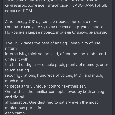
синтезатор. Хотя все читают свои ПЕРВОНАЧАЛЬНЫЕ
волны из РОМ.
А по поводу CS1x , так сам производитель о нём
говорит в мануале чуть ли не как о виртуал аналоге...
По крайней мерее проводит очень близкую аналогию
The CS1x takes the best of analog—simplicity of use,
natural
interactivity, thick sound, and, of course, the knob—and
unites it with
the best of digital—reliable pitch, plenty of memory, one-
touch setting
reconfigurations, hundreds of voices, MIDI, and much,
much more—
to begat a truly unique "control" synthesizer.
One with all the familiar concepts loved by both analog
and digital
afficianados. One destined to satisfy even the most
meticulous purist in
each camp