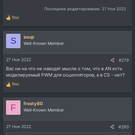
Последнее редактирование:
27 Ноя 2022
finc
Р
е
а
soup
к
S
ц
Well-Known Member
и
и
27 Ноя 2022
:
#279
Вас ни на что не наводят мысли о том, что в AN есть
моделируемый PWM для осцилляторов, а в CS - нет?
finc
Р
е
а
frosty80
к
F
ц
Well-Known Member
и
и
27 Ноя 2022
:
#280