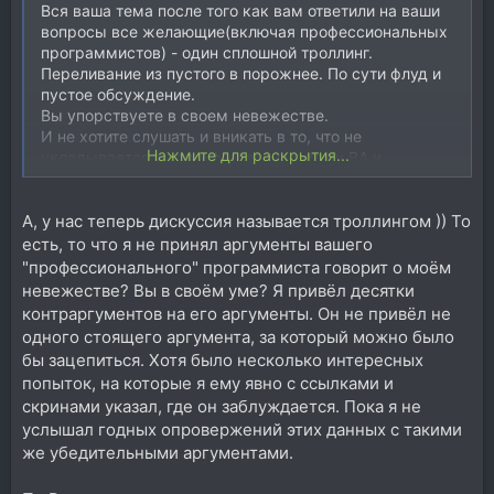
Вся ваша тема после того как вам ответили на ваши
вопросы все желающие(включая профессиональных
программистов) - один сплошной троллинг.
Переливание из пустого в порожнее. По сути флуд и
пустое обсуждение.
Вы упорствуете в своем невежестве.
И не хотите слушать и вникать в то, что не
Нажмите для раскрытия...
укладывается в ваши фантазии на тему ВА и
Ромплеров.
Что это как не флуд и троллинг?
А, у нас теперь дискуссия называется троллингом )) То
Пользы от такой темы ноль из-за вашей позиции - не
слышать и не видеть ничего кроме своих фантазий.
есть, то что я не принял аргументы вашего
"профессионального" программиста говорит о моём
невежестве? Вы в своём уме? Я привёл десятки
контраргументов на его аргументы. Он не привёл не
одного стоящего аргумента, за который можно было
бы зацепиться. Хотя было несколько интересных
попыток, на которые я ему явно с ссылками и
скринами указал, где он заблуждается. Пока я не
услышал годных опровержений этих данных с такими
же убедительными аргументами.