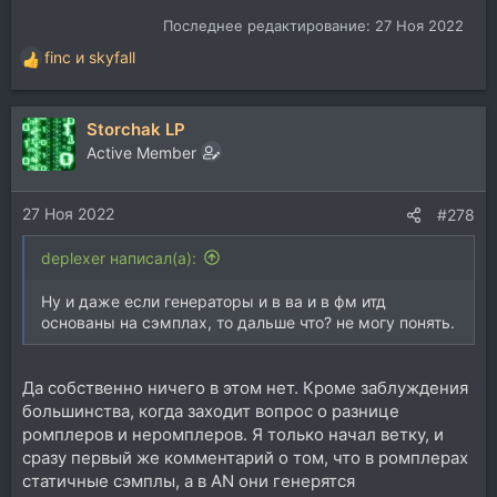
Последнее редактирование:
27 Ноя 2022
finc
и
skyfall
Р
е
а
Storchak LP
к
ц
Active Member
и
и
27 Ноя 2022
:
#278
deplexer написал(а):
Ну и даже если генераторы и в ва и в фм итд
основаны на сэмплах, то дальше что? не могу понять.
Да собственно ничего в этом нет. Кроме заблуждения
большинства, когда заходит вопрос о разнице
ромплеров и неромплеров. Я только начал ветку, и
сразу первый же комментарий о том, что в ромплерах
статичные сэмплы, а в AN они генерятся