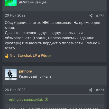
дМитрий Зайцев
26 Ноя 2022
#272
Обсуждение считаю НЕбесполезным. На пример для
меня.
Давайте не вешать друг на друга ярлыков и
обзывательств (тролль, неосозноваемый «данинг-
крюгер») и выносить вердикт о полезности. Только и
всего.
finc
,
Storchak LP
и
Рёмин
Р
е
а
pinhole
к
ц
Квантовый туннель
и
и
26 Ноя 2022
:
#273
mitinglas написал(а):
Обсуждение считаю НЕбесполезным. На пример для