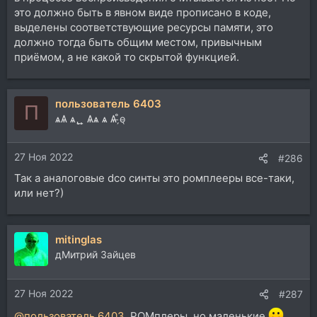
это должно быть в явном виде прописано в коде,
выделены соответствующие ресурсы памяти, это
должно тогда быть общим местом, привычным
приёмом, а не какой то скрытой функцией.
пользователь 6403
П
ѧѦ ѧ ̢ ̱ ̧̱ Ѧѧ ѧ Ѧ ̵̗̊o̵̖
27 Ноя 2022
#286
Так а аналоговые dco синты это ромплееры все-таки,
или нет?)
mitinglas
дМитрий Зайцев
27 Ноя 2022
#287
@пользователь 6403
, РОМплеры, но маленькие