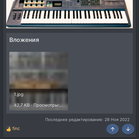
Вложения
1.jpg
42,7 KB · Просмотры: 227
Последнее редактирование:
28 Ноя 2022
finc
Р
Сверху
Снизу
е