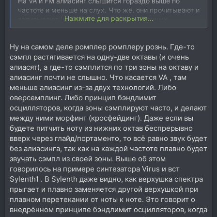
На VA и FM алиасинг слышится гораздо выше по
частоте и меньше на слух. Что же, они прочитывают и
Нажмите для раскрытия...
записывают (куда?) больше промежуточных
"семплов"?
Ну на самом деле ромплер ромплеру рознь. Где-то
сэмпл растягивается на одну-две октавы (и очень
алиасят), а где-то сэмплится по три зоны на октаву и
алиасинг почти не слышно. Что касается VA , там
меньше алиасинг из-за двух технологий. Либо
оверсемплинг. Либо принцип бэндлимит
осцилляторов, когда зоны сэмплируют часто, и делают
между ними морфинг (кросфейдинг). Даже если вы
будете питчить ноту из нижних октав беспрерывно
вверх через глайд/портаменто, то всё равно звук будет
без алиасинга, так как на каждой частоте плавно будет
звучать сэмпл из своей зоны. Выше об этом
говорилось на примере синтезатора Virus и вст
Sylenth1 . В Sylenth даже видно, как верхушка спектра
прыгает и плавно заменяется другой верхушкой при
плавном перетекании от ноты к ноте. Это говорит о
внедрённом принципе бэндлимит осцилляторов, когда