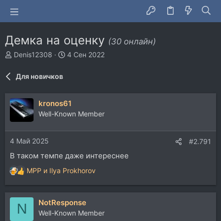
Демка на оценку
(30 онлайн)
А
Д
Denis12308
4 Сен 2022
в
а
т
т
Для новичков
о
а
р
н
т
а
kronos61
е
ч
Well-Known Member
м
а
ы
л
а
4 Май 2025
#2.791
В таком темпе даже интереснее
MPP
и
Ilya Prokhorov
Р
е
а
NotResponse
к
N
ц
Well-Known Member