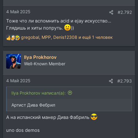
и
и
4 Май 2025
:
#2.792
Тоже что ли вспомнить acid и ejay искусство...
Глядишь и хиты попруть.
))
gregobal
,
MPP
,
Denis12308
и ещё 1 человек
Р
е
а
Ilya Prokhorov
к
ц
Well-Known Member
и
и
4 Май 2025
:
#2.793
Ilya Prokhorov написал(а):
Артист Дива Фебрил
А на испанский манер Дива Фабриль
uno dos demos