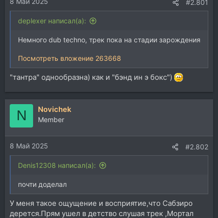
8 Май 2025
:
#2.801
deplexer написал(а):
Немного dub techno, трек пока на стадии зарождения
Посмотреть вложение 263668
"тантра" однообразна) как и "бэнд ин э бокс")
Novichek
N
Member
8 Май 2025
#2.802
Denis12308 написал(а):
почти доделал
У меня такое ощущение и восприятие,что Сабзиро
дерется.Прям ушел в детство слушая трек ,Мортал