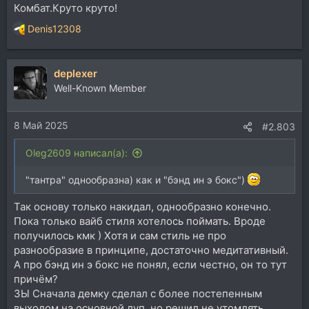
Комбат.Круто круто!
Denis12308
Р
е
а
deplexer
к
ц
Well-Known Member
и
и
8 Май 2025
:
#2.803
Oleg2609 написал(а):
"тантра" однообразна) как и "бэнд ин э бокс")
Так основу только накидал, однообразно конечно.
Пока только вайб стиля хотелось поймать. Вроде
получилось кмк ) Хотя и сам стиль не про
разнообразие в принципе, достаточно медитативный.
А про бэнд ин э бокс не понял, если честно, он то тут
причём?
ЗЫ Сначала демку сделал с более постепенным
выходом на основной луп, но решил не утомлять