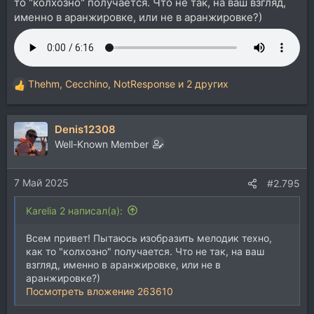
то "колхозно" получается. Что не так, на ваш взгляд,
именно в аранжировке, или не в аранжировке?)
Thehm
,
Cecchino
,
NotResponse
и 2 других
Р
е
а
Denis12308
к
ц
Well-Known Member
и
и
7 Май 2025
:
#2.795
Karelia 2 написал(а):
Всем привет! Пытаюсь изобразить мелодик техно,
как то "колхозно" получается. Что не так, на ваш
взгляд, именно в аранжировке, или не в
аранжировке?)
Посмотреть вложение 263610