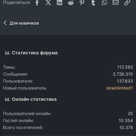
Facebook
X (Twitter)
LinkedIn
Reddit
Pinterest
Tumblr
WhatsApp
Электр
Сс
Поделиться:
Для новичков
Статистика форума
Темы
112.582
Сообщения
2.726.310
Пользователи
137.833
Новый пользователь
okwinlimited1
Онлайн статистика
Пользователей онлайн
20
Гостей онлайн
10.354
Всего посетителей
10.374