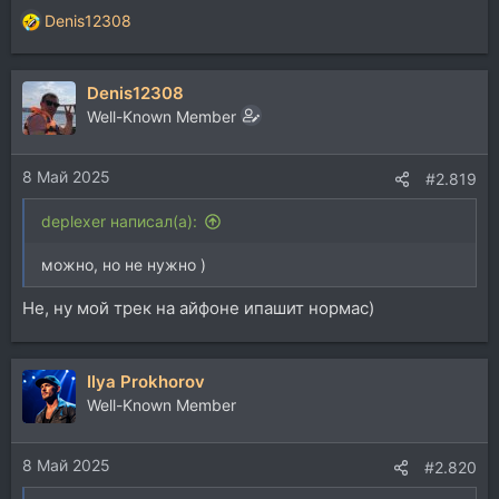
Denis12308
Р
е
а
Denis12308
к
ц
Well-Known Member
и
и
8 Май 2025
:
#2.819
deplexer написал(а):
можно, но не нужно )
Не, ну мой трек на айфоне ипашит нормас)
Ilya Prokhorov
Well-Known Member
8 Май 2025
#2.820