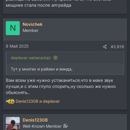
мощнее стала после апгрейда
Novichek
N
Member
8 Май 2025
#2.816
deplexer написал(а):
Тут у многих и райзен и винда,
Вам всем уже нужно устаканиться,что в маке звук
лучше,и с этим глупо спорить,ну сколько же нужно
обьяснять..
Denis12308
и
deplexer
Р
е
а
Denis12308
к
ц
Well-Known Member