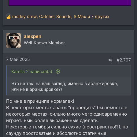
motley crew
,
Catcher Sounds
,
S.Max
и 7 других
Р
е
а
alexpen
к
ц
Well-Known Member
и
и
7 Май 2025
:
#2.797
Karelia 2 написал(а):
Что не так, на ваш взгляд, именно в аранжировке,
или не в аранжировке?)
По мне в принципе нормалек!
В некоторых местах аранж "проредить" бы немного в
некоторых местах, сильно много чего одновременно
играет. Ямы более выраженные сделать.
Некоторые тембры сильно сухие (пространство!?), по
саунду простоватые и абсолютно статичные: