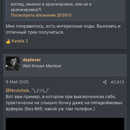
взгляд, именно в аранжировке, или не в
аранжировке?)
Посмотреть вложение 263610
Мне понравилось, есть интересные ходы. Вылезать и
отличный трек получиться.
Karelia 2
Р
е
а
deplexer
к
ц
Well-Known Member
и
и
8 Май 2025
:
#2.813
@Novichek
, ¯\_(ツ)_/¯
Вот вам пример, в котором при выключенном сабе,
практически не слышно бочку даже на пятидюймовых
вуферах (без ФИ), какой уж там телефон )