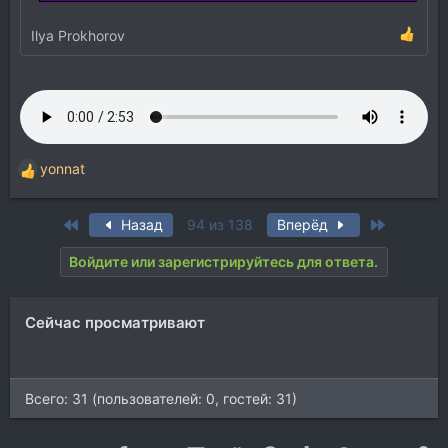
Ilya Prokhorov
yonnat
Р
е
а
First
Last
Назад
94 из 138
Вперёд
к
ц
Войдите или зарегистрируйтесь для ответа.
и
и
:
Сейчас просматривают
Всего: 31 (пользователей: 0, гостей: 31)