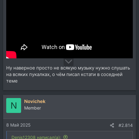
Ну наверное просто не всякую музыку нужно слушать
на всяких пукалках, о чём писал кстати в соседней
теме
Novichek
N
Member
8 Май 2025
#2.814
Denis12308 написал(а):