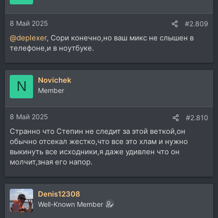
8 Май 2025
#2.809
@deplexer
, Сори конечно,но ваш микс не слышен в
телефоне,и в ноутбуке.
Novichek
N
Member
8 Май 2025
#2.810
Странно что Степин не следит за этой веткой,он
обычно отсекал жестко,что все это хлам и нужно
выкинуть все исходники,я даже удивлен что он
молчит,зная его напор.
Denis12308
Well-Known Member