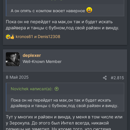
А он опять с компом воюет наверное
Пока он не перейдет на мак,он так и будет искать
драйвера и танцы с бубном,под свой райзен и винду.
kronos61
и
Denis12308
Р
е
а
deplexer
к
ц
Well-Known Member
и
и
8 Май 2025
:
#2.815
Novichek написал(а):
Пока он не перейдет на мак,он так и будет искать
драйвера и танцы с бубном,под свой райзен и винду.
Тут у многих и райзен и винда, у меня в том числе или
у Зерокула. До этого был Интел всегда, никакой
разницы не заметил. Ну кроме того, что система