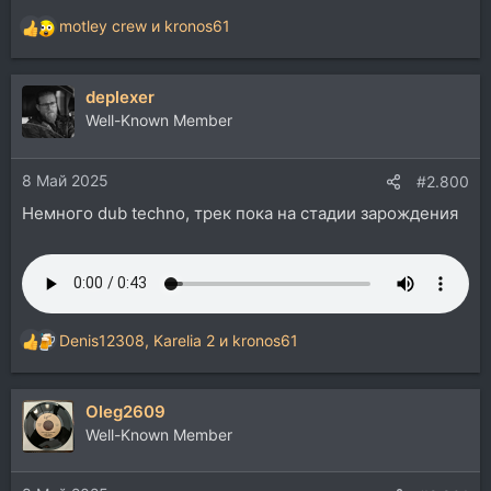
motley crew
и
kronos61
Р
е
а
deplexer
к
ц
Well-Known Member
и
и
8 Май 2025
:
#2.800
Немного dub techno, трек пока на стадии зарождения
Denis12308
,
Karelia 2
и
kronos61
Р
е
а
Oleg2609
к
ц
Well-Known Member
и
и