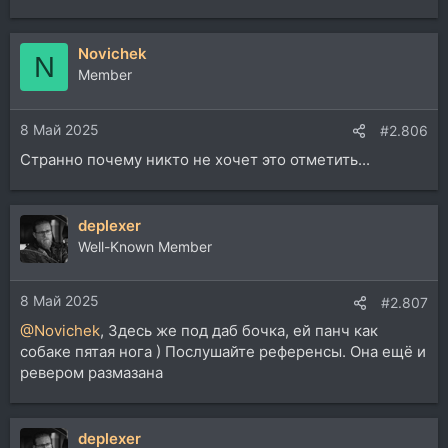
Novichek
N
Member
8 Май 2025
#2.806
Странно почему никто не хочет это отметить...
deplexer
Well-Known Member
8 Май 2025
#2.807
@Novichek
, Здесь же под даб бочка, ей панч как
собаке пятая нога ) Послушайте референсы. Она ещё и
ревером размазана
deplexer