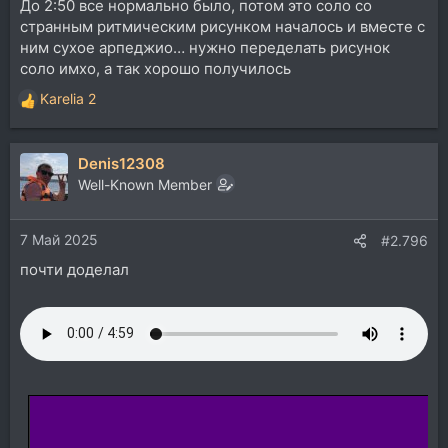
До 2:50 все нормально было, потом это соло со
странным ритмическим рисунком началось и вместе с
ним сухое арпеджио… нужно переделать рисунок
соло имхо, а так хорошо получилось
Karelia 2
Р
е
а
Denis12308
к
ц
Well-Known Member
и
и
7 Май 2025
:
#2.796
почти доделал