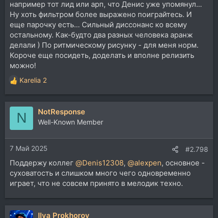
например тот лид или арп, что Денис уже упомянул...
Ну хоть фильтром более выражено поиграйтесь. И
еще парочку есть... Сильный диссонанс ко всему
остальному. Как-будто два разных человека аранж
делали ) По ритмическому рисунку - для меня норм.
Короче еще посидеть, доделать и вполне релизить
можно!
Karelia 2
Р
е
а
NotResponse
к
N
ц
Well-Known Member
и
и
7 Май 2025
:
#2.798
Поддержу коллег
@Denis12308
,
@alexpen
, основное -
суховатость и слишком много чего одновременно
играет, что не совсем принято в мелодик техно.
Ilya Prokhorov