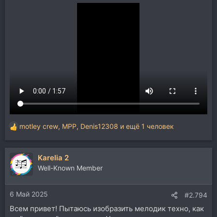
motley crew
,
MPP
,
Denis12308
и ещё 1 человек
Р
е
а
Karelia 2
к
ц
Well-Known Member
и
и
6 Май 2025
:
#2.794
Всем привет! Пытаюсь изобразить мелодик техно, как