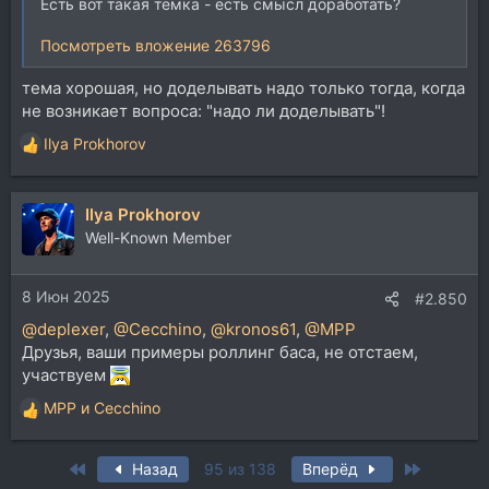
Есть вот такая темка - есть смысл доработать?
Посмотреть вложение 263796
тема хорошая, но доделывать надо только тогда, когда
не возникает вопроса: "надо ли доделывать"!
Ilya Prokhorov
Р
е
а
Ilya Prokhorov
к
ц
Well-Known Member
и
и
8 Июн 2025
:
#2.850
@deplexer
,
@Cecchino
,
@kronos61
,
@MPP
Друзья, ваши примеры роллинг баса, не отстаем,
участвуем
MPP
и
Cecchino
Р
е
а
First
Last
Назад
95 из 138
Вперёд
к