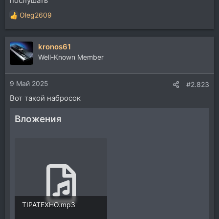
послушать
Oleg2609
Р
е
а
kronos61
к
ц
Well-Known Member
и
и
9 Май 2025
:
#2.823
Вот такой набросок
Вложения
TIPATEXHO.mp3