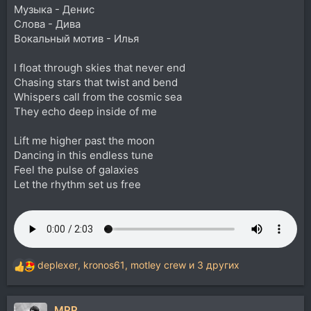
Музыка - Денис
Слова - Дива
Вокальный мотив - Илья
I float through skies that never end
Chasing stars that twist and bend
Whispers call from the cosmic sea
They echo deep inside of me
Lift me higher past the moon
Dancing in this endless tune
Feel the pulse of galaxies
Let the rhythm set us free
deplexer
,
kronos61
,
motley crew
и 3 других
Р
е
а
MPP
к