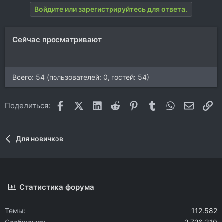
ц
Войдите или зарегистрируйтесь для ответа.
и
и
:
Сейчас просматривают
Всего: 54 (пользователей: 0, гостей: 54)
Facebook
X (Twitter)
LinkedIn
Reddit
Pinterest
Tumblr
WhatsApp
Электр
Сс
Поделиться:
Для новичков
Статистика форума
Темы
112.582
Сообщения
2.726.310