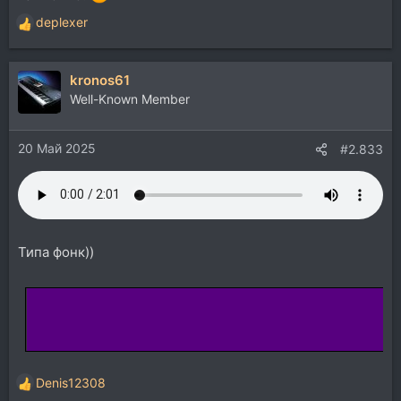
deplexer
Р
е
а
kronos61
к
ц
Well-Known Member
и
и
20 Май 2025
:
#2.833
Типа фонк))
Denis12308
Р