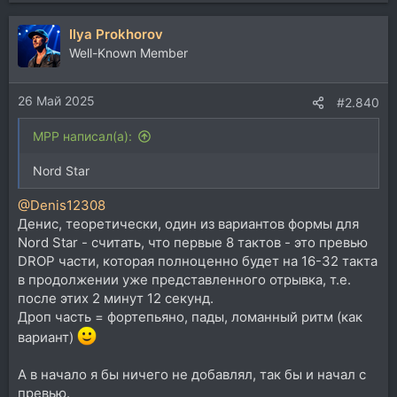
е
а
Ilya Prokhorov
к
ц
Well-Known Member
и
и
26 Май 2025
:
#2.840
MPP написал(а):
Nord Star
@Denis12308
Денис, теоретически, один из вариантов формы для
Nord Star - считать, что первые 8 тактов - это превью
DROP части, которая полноценно будет на 16-32 такта
в продолжении уже представленного отрывка, т.е.
после этих 2 минут 12 секунд.
Дроп часть = фортепьяно, пады, ломанный ритм (как
вариант)
А в начало я бы ничего не добавлял, так бы и начал с
превью.