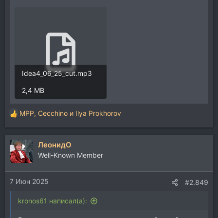
Idea4_06_25_cut.mp3
2,4 MB
MPP
,
Cecchino
и
Ilya Prokhorov
Р
е
а
ЛеонидО
к
ц
Well-Known Member
и
и
7 Июн 2025
:
#2.849
kronos61 написал(а):