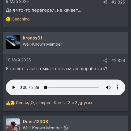
9 Май 2025
#2.825
Да я что-то перегорел, не качает...
Cecchino
Р
е
а
kronos61
к
ц
Well-Known Member
и
и
10 Май 2025
:
#2.826
Есть вот такая темка - есть смысл доработать?
ЛеонидО
,
alexpen
,
Karelia 2
и 2 других
Р
е
а
Denis12308
к
ц
Well-Known Member