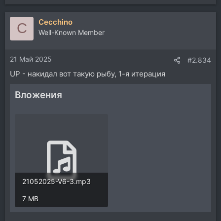
е
а
Cecchino
к
C
ц
Well-Known Member
и
и
21 Май 2025
:
#2.834
UP - накидал вот такую рыбу, 1-я итерация
Вложения
21052025-V6-3.mp3
7 MB