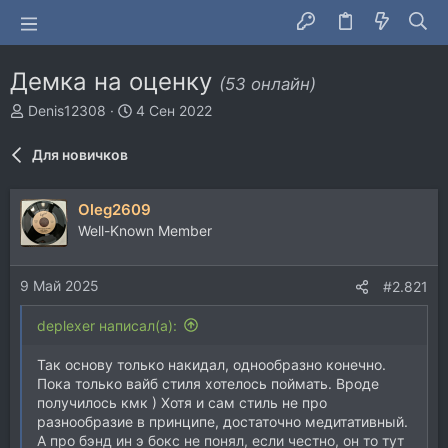
Демка на оценку
(53 онлайн)
А
Д
Denis12308
4 Сен 2022
в
а
т
т
Для новичков
о
а
р
н
т
а
Oleg2609
е
ч
Well-Known Member
м
а
ы
л
а
9 Май 2025
#2.821
deplexer написал(а):
Так основу только накидал, однообразно конечно.
Пока только вайб стиля хотелось поймать. Вроде
получилось кмк ) Хотя и сам стиль не про
разнообразие в принципе, достаточно медитативный.
А про бэнд ин э бокс не понял, если честно, он то тут