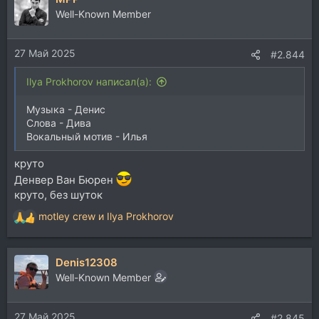
ц
Well-Known Member
и
и
27 Май 2025
:
#2.844
Ilya Prokhorov написал(а):
Музыка - Денис
Слова - Дива
Вокальный мотив - Илья
круто
Денвер Ван Бюрен
круто, без шуток
motley crew
и
Ilya Prokhorov
Р
е
а
Denis12308
к
ц
Well-Known Member
и
и
27 Май 2025
:
#2.845