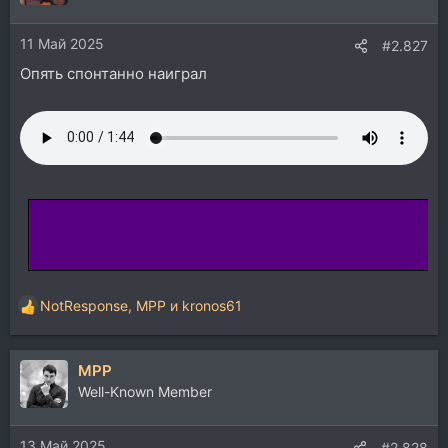
и
и
11 Май 2025
:
#2.827
Опять спонтанно наиграл
NotResponse
,
MPP
и
kronos61
Р
е
а
MPP
к
ц
Well-Known Member
и
и
13 Май 2025
:
#2.828