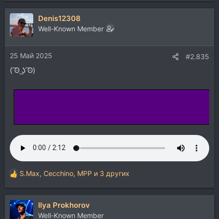
Denis12308
Well-Known Member
25 Май 2025
#2.835
( ͡ʘ ͜ʖ ͡ʘ)
S.Max
,
Cecchino
,
MPP
и 3 других
Р
е
а
Ilya Prokhorov
к
ц
Well-Known Member