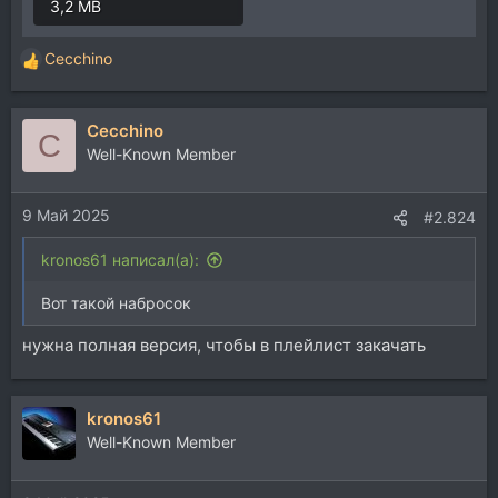
3,2 MB
Cecchino
Р
е
а
Cecchino
к
C
ц
Well-Known Member
и
и
9 Май 2025
:
#2.824
kronos61 написал(а):
Вот такой набросок
нужна полная версия, чтобы в плейлист закачать
kronos61
Well-Known Member