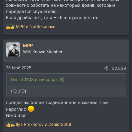
совместно работать на некоторый драйв, который
передается слушателю.
Если драйва нет, то и Hi-fi mix рано делать.
MPP
и
NotResponse
Р
е
а
MPP
к
ц
Well-Known Member
и
и
25 Май 2025
:
#2.839
Denis12308 написал(а):
( ͡ʘ ͜ʖ ͡ʘ)
предлагаю более традиционное название, чем
иероглиф
Nord Star
Ilya Prokhorov
и
Denis12308
Р