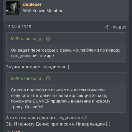
deplexer
к
ц
Well-Known Member
и
и
13 Май 2025
:
#2.831
MPP написал(а):
Он ведет переговоры с разными лейблами по поводу
продвижения в мире
Звучит конечно грандиозно )
MPP написал(а):
Сделав пресейв по ссылке вы автоматически
получите этот релиз в своей коллекции 25 мая,
поможете DUNVER привлечь внимание к новому
треку. Спасибо!
А что там надо сделать, куда нажать?
ЗЫ И почему Денис приписан к Нидерландам? )