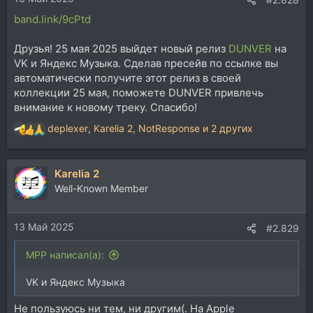
band.link/9cPtd
Друзья! 25 мая 2025 выйдет новый релиз
DUNVER
на
VK и Яндекс Музыка. Сделав пресейв по ссылке вы
автоматически получите этот релиз в своей
коллекции 25 мая, поможете DUNVER привлечь
внимание к новому треку. Спасибо!
deplexer
,
Karelia 2
,
NotResponse
и 2 других
Р
е
а
Karelia 2
к
ц
Well-Known Member
и
и
13 Май 2025
:
#2.829
MPP написал(а):
VK и Яндекс Музыка
Не пользуюсь ни тем, ни другим(. На Apple