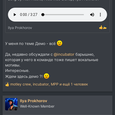
Ilya Prokhorov
У меня по теме Демо - всё
Да, недавно обсуждали с
@incubator
барышню,
которая у него в команде тоже пишет вокальные
мотивы.
Интересные.
Ждем здесь демо ?!
motley crew
,
incubator
,
MPP
и ещё 1 человек
Р
е
а
Ilya Prokhorov
к
ц
Well-Known Member
и