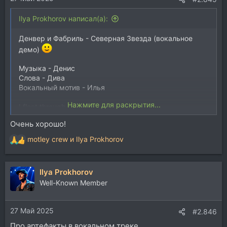
Ilya Prokhorov написал(а):
Денвер и Фабриль - Северная Звезда (вокальное
демо)
Музыка - Денис
Слова - Дива
Вокальный мотив - Илья
Нажмите для раскрытия...
I float through skies that never end
Chasing stars that twist and bend
Очень хорошо!
Whispers call from the cosmic sea
They echo deep inside of me
motley crew
и
Ilya Prokhorov
Р
е
Lift me higher past the moon
а
Dancing in this endless tune
Ilya Prokhorov
к
Feel the pulse of galaxies
ц
Well-Known Member
Let the rhythm set us free
и
и
Посмотреть вложение 264468
27 Май 2025
:
#2.846
Про артефакты в вокальном треке.