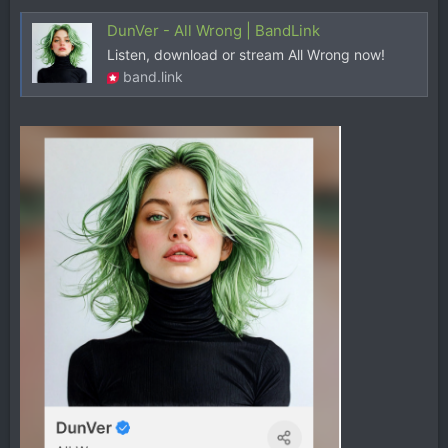
DunVer - All Wrong | BandLink
Listen, download or stream All Wrong now!
band.link