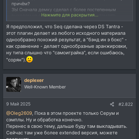
причём?
ЗЫ Сначала демку сделал с более постепенным
Нажмите для раскрытия...
выходом на основной луп, но решил не утомлять
излишним таймингом и сократил, раз уж пока только
Я предположил, что Seq сделана через DS Tantra -
демка..
этот плагин делает из любого исходного материала
однообразно похожий результат, а "бэнд ин э бокс" -
как сравнение - делает однообразные аранжировки,
ну типа слышно что "самоиграйка", если ошибаюсь,
"сорян").
deplexer
Well-Known Member
9 Май 2025
#2.822
@Oleg2609
, Пока в этом проекте только Серум и
сэмплы. Ну и обработка конечно.
Перенес в свою тему, дальше буду там выкладывать.
Сейчас там уже более extended версия, можете