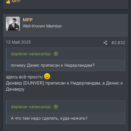
MPP
Р
е
а
MPP
к
ц
Well-Known Member
и
и
13 Май 2025
:
#2.832
deplexer написал(а):
почему Денис приписан к Нидерландам?
здесь всё просто
Денвер [DUNVER] приписан к Нидерландам, а Денис к
Денверу
deplexer написал(а):
А что там надо сделать, куда нажать?