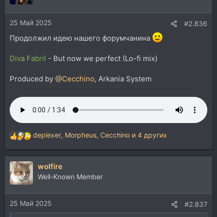
и
и
25 Май 2025
:
#2.836
Продолжил идею нашего форумчанина
Diva Fabril
- But now we perfect (Lo-fi mix)
Produced by
@Cecchino
, Arkania System
deplexer
,
Morpheus
,
Cecchino
и 4 других
Р
е
а
wolfire
к
ц
Well-Known Member
и
и
25 Май 2025
:
#2.837