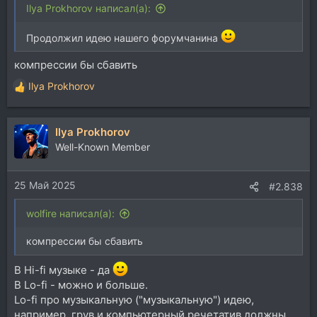
Ilya Prokhorov написал(а):
Продолжил идею нашего форумчанина
компрессии бы сбавить
Ilya Prokhorov
Р
е
а
Ilya Prokhorov
к
ц
Well-Known Member
и
и
25 Май 2025
:
#2.838
wolfire написал(а):
компрессии бы сбавить
В Hi-fi музыке - да
В Lo-fi - можно и больше.
Lo-fi про музыкальную ("музыкальную") идею,
например, грув и компьютерный речетатив должны