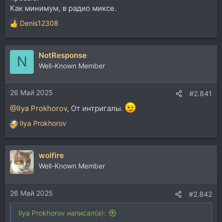
Как минимум, в радио миксе.
Denis12308
Р
е
а
NotResponse
к
N
ц
Well-Known Member
и
и
26 Май 2025
:
#2.841
@Ilya Prokhorov
, От интригалы.
Ilya Prokhorov
Р
е
а
wolfire
к
ц
Well-Known Member
и
и
26 Май 2025
:
#2.842
Ilya Prokhorov написал(а):