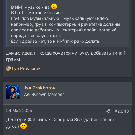
В Hi-fi музыке - да
В Lo-fi - можно и больше.
Lo-fi про музыкальную ("музыкальную") идею,
например, грув и компьютерный речетатив должны
совместно работать на некоторый драйв, который
передается слушателю.
Если драйва нет, то и Hi-fi mix рано делать.
думаю идеал - когда хочется чуточку добавить типа 1
грамм
Ilya Prokhorov
Р
е
а
Ilya Prokhorov
к
ц
Well-Known Member
и
и
26 Май 2025
:
#2.843
Денвер и Фабриль - Северная Звезда (вокальное
демо)