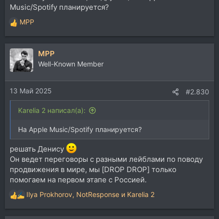
Music/Spotify планируется?
MPP
Р
е
а
MPP
к
ц
Well-Known Member
и
и
13 Май 2025
:
#2.830
Karelia 2 написал(а):
На Apple Music/Spotify планируется?
решать Денису
Он ведет переговоры с разными лейблами по поводу
продвижения в мире, мы [DROP DROP] только
помогаем на первом этапе с Россией.
Ilya Prokhorov
,
NotResponse
и
Karelia 2
Р
е
а