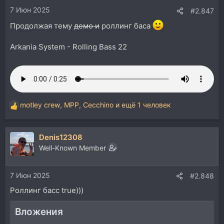
и
7 Июн 2025
:
#2.847
Продолжая тему
демо и
роллинг баса
Arkania System - Rolling Bass 22
motley crew
,
MPP
,
Cecchino
и ещё 1 человек
Р
е
а
Denis12308
к
ц
Well-Known Member
и
и
7 Июн 2025
:
#2.848
Роллинг басс true)))
Вложения