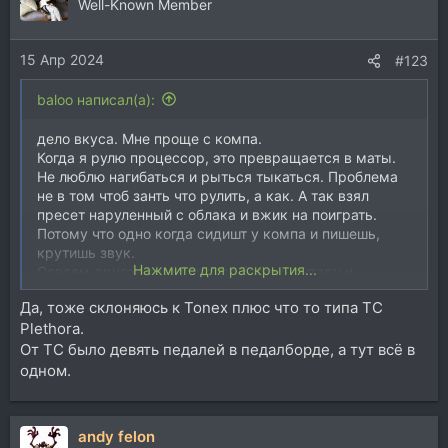
Well-Known Member
15 Апр 2024
#123
baloo написал(а):
дело вкуса. Мне проще с компа.
Когда я рулю процессор, это превращается в маты.
Не люблю нагибаться и рыться тыкаться. Проблема
не в том чтоб занть что рулить, а как. А так взял
пресет наруленный с облака и вжик на поиграть.
Потому что одно когда сидишт у компа и пишешь,
крутишь звук.
Нажмите для раскрытия...
Совсем другое когда просто берешь гитару и
уходишь в комнату на диванчик. А комп в отключке
Да, тоже склоняюсь к Tonex плюс что то типа TC
уже. Это больше про автономный отдых от этого
Plethora.
всего и просто поиграть. Но вот конкретно что с
Амперо что с другими. Неудобно это все в моем
От TC было девять педалей в педалборде, а тут всё в
случае.
одном.
На компе я больше привык к NAM, приучаясь к
тонексу.
andy felon