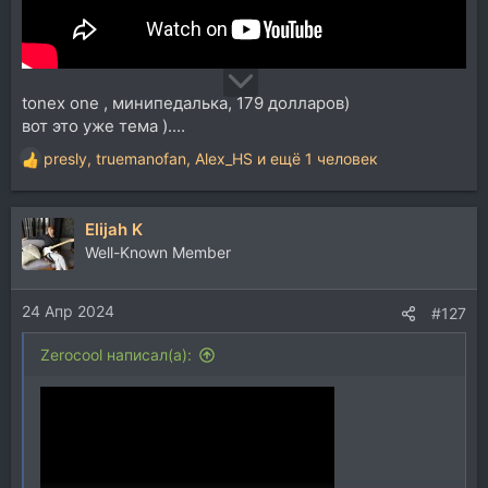
Тут и гибкость чейна, и поддержка профайлеров -
есть плееры.
пробуйте бесплатно
на форуме почему то особо не обсуждался этот софт
tonex one , минипедалька, 179 долларов)
Под него и сторонние плагины разработчики делают
вот это уже тема )....
по чуть чуть
presly
,
truemanofan
,
Alex_HS
и ещё 1 человек
Р
е
а
Elijah K
к
ц
Well-Known Member
и
и
24 Апр 2024
:
#127
Zerocool написал(а):