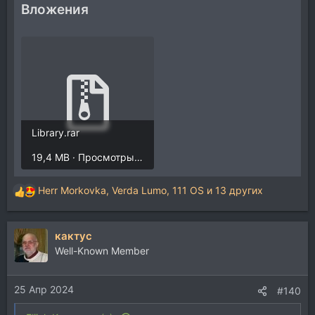
Вложения
Library.rar
19,4 MB · Просмотры: 427
Herr Morkovka
,
Verda Lumo
,
111 OS
и 13 других
Р
е
а
кактус
к
ц
Well-Known Member
и
и
25 Апр 2024
:
#140