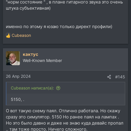
"норм состояние " , в плане гитарного звука это очень
штука субъективная)
именно по этому я юзаю только директ профили)
Cubeason
Р
е
а
кактус
к
ц
Well-Known Member
и
и
26 Апр 2024
:
#145
Cubeason написал(а):
5150, .
О вот такую схему паял. Отлично работала. Но скажу
сразу это симулятор. 5150 Но ранее паял на лампах .
Но это было давно и даже не знаю куда девайс пропал
.. там тоже просто. Ничего сложного.