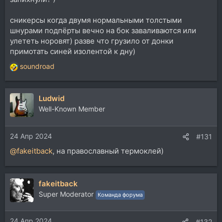
сникерсы когда двумя нормальными толстыми
шнурами подпёрты вечно на бок заваливаются или
улететь норовят) разве что грузило от донки
примотать синей изолентой к дну)
soundroad
Р
е
а
Ludwid
к
ц
Well-Known Member
и
и
24 Апр 2024
:
#131
@fakeitback
, на православный термоклей)
fakeitback
Super Moderator
Команда форума
24 Апр 2024
#132