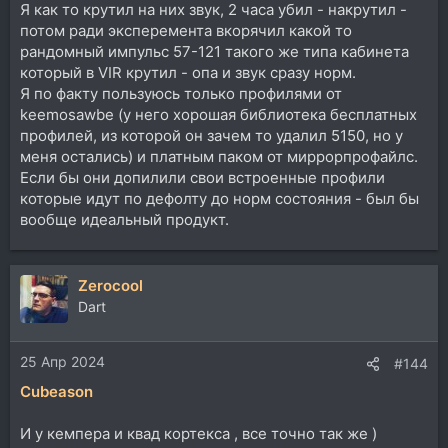
Я как то крутил на них звук, 2 часа убил - накрутил -
потом ради эксперемента вкорячил какой то
рандомный импульс 57-121 такого же типа кабинета
который в VIR крутил - опа и звук сразу норм.
Я по факту пользуюсь только профилями от
keemosawbe (у него хорошая библиотека бесплатных
профилей, из которой он зачем то удалил 5150, но у
меня остались) и платным паком от миррорпрофайлс.
Если бы они допилили свои встроенные профили
которые идут по дефолту до норм состояния - был бы
вообще идеальный продукт.
Zerocool
Dart
25 Апр 2024
#144
Cubeason
И у кемпера и квад кортекса , все точно так же )