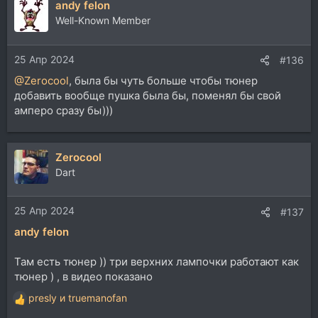
andy felon
Well-Known Member
25 Апр 2024
#136
@Zerocool
, была бы чуть больше чтобы тюнер
добавить вообще пушка была бы, поменял бы свой
амперо сразу бы)))
Zerocool
Dart
25 Апр 2024
#137
andy felon
Там есть тюнер )) три верхних лампочки работают как
тюнер ) , в видео показано
presly
и
truemanofan
Р
е