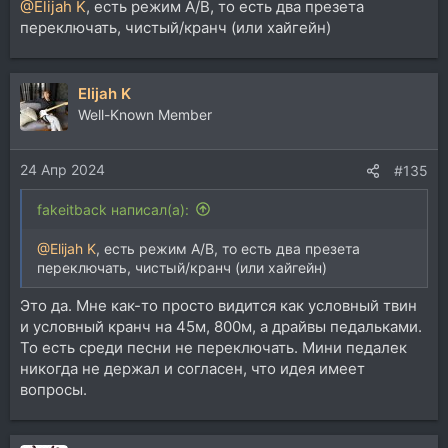
@Elijah K
, есть режим A/B, то есть два презета
переключать, чистый/кранч (или хайгейн)
Elijah K
Well-Known Member
24 Апр 2024
#135
fakeitback написал(а):
@Elijah K
, есть режим A/B, то есть два презета
переключать, чистый/кранч (или хайгейн)
Это да. Мне как-то просто видится как условный твин
и условный кранч на 45м, 800м, а драйвы педальками.
То есть среди песни не переключать. Мини педалек
никогда не держал и согласен, что идея имеет
вопросы.