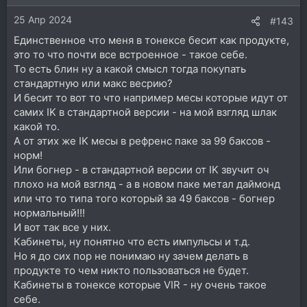
25 Апр 2024
#143
Единственное что меня в тонексе бесит как продукте,
это то что почти все встроенное - такое себе.
То есть блин ну а какой смысл тогда покупать
стандартную или макс весрию?
И бесит то вот то что например месы которые идут от
самих IK в стандартной версии - на мой взгляд шлак
какой то.
А от этих же IK месы в рефренс паке за 99 баксов -
норм!
Или богнер - в стандартной версии от IK звучит оч
плохо на мой взгляд - а в новом паке метал даймонд
или что то типа того который за 49 баксов - богнер
нормальный!!!
И вот так все у них.
Кабинеты, ну понятно что есть импульсы и т.д.
Но я до сих пор не понимаю ну зачем делать в
продукте то чем никто пользоваться не будет.
Кабинеты в тонексе которые VIR - ну очень такое
себе.