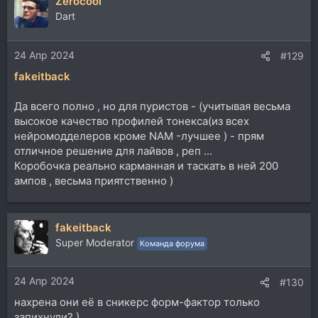
Zerocool
Dart
24 Апр 2024
#129
fakeitback
Да всего полно , но для пуристов - (учитывая весьма
высокое качество профилей тонекса(из всех
нейромодделеров кроме NAM -лучшее ) - прям
отличное решение для лайвов , реп ...
Коробочка реально карманная и таскать в ней 200
ампов , весьма приятственно )
fakeitback
Super Moderator
Команда форума
24 Апр 2024
#130
нахрена они её в сникерс форм-фактор только
запихнули? )