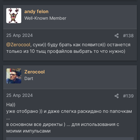
а
andy felon
к
ц
Well-Known Member
и
и
25 Апр 2024
:
#138
@Zerocool
, суки)) буду брать как появится)) останется
только из 10 тыщ профайлов выбрать то что нужно)
Zerocool
Dart
25 Апр 2024
#139
На))
уже отобрано )) и даже слегка раскидано по папочкам
...
в основном все директы ) ... для использования с
моими импульсами