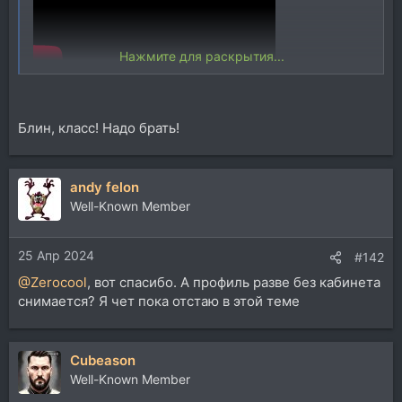
Нажмите для раскрытия...
tonex one , минипедалька, 179 долларов)
вот это уже тема )....
Блин, класс! Надо брать!
andy felon
Well-Known Member
25 Апр 2024
#142
@Zerocool
, вот спасибо. А профиль разве без кабинета
снимается? Я чет пока отстаю в этой теме
Cubeason
Well-Known Member