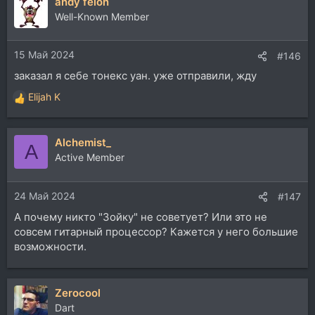
andy felon
Well-Known Member
15 Май 2024
#146
заказал я себе тонекс уан. уже отправили, жду
Elijah K
Р
е
а
Alchemist_
к
A
ц
Active Member
и
и
24 Май 2024
:
#147
А почему никто "Зойку" не советует? Или это не
совсем гитарный процессор? Кажется у него большие
возможности.
Zerocool
Dart