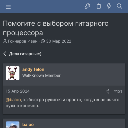
Помогите с выбором гитарного
процессора
А
Д
Гончаров Иван
30 Мар 2022
в
а
т
т
Дела гитарные:)
о
а
р
н
т
а
andy felon
е
ч
Well-Known Member
м
а
ы
л
а
15 Апр 2024
#121
@baloo
, хз быстро рулится и просто, когда знаешь что
нужно конечно.
baloo