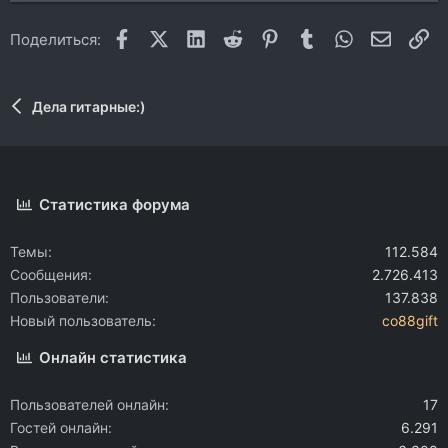
Facebook
X (Twitter)
LinkedIn
Reddit
Pinterest
Tumblr
WhatsApp
Электр
Сс
Поделиться:
Дела гитарные:)
Статистика форума
Темы
112.584
Сообщения
2.726.413
Пользователи
137.838
Новый пользователь
co88gift
Онлайн статистика
Пользователей онлайн
17
Гостей онлайн
6.291