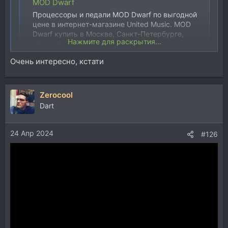
MOD Dwarf
Процессоры и педали MOD Dwarf по выгодной
цене в интернет-магазине United Music. MOD
Dwarf купить в Москве, Санкт-Петербурге,
Нажмите для раскрытия...
Новосибирске, Екатеринбурге, Нижнем
Новгороде с фото и описанием — доставка по
Очень интересно, кстати
всей России.
united-music.ru
Как раз по бюджету
Zerocool
Dart
У разработчика есть десктоп самостоятельная
бесплатная софтина, независимая от педали,
поставьте попробуйте собрать педалборд
24 Апр 2024
#126
MOD Platform — Modular Audio, Plugins & Pedalboards for Creators - MOD Audio website
Explore the MOD Platform: build
pedalboards, patch plugins, and create
modular rigs for guitar, synths, and
electronic music. Freedom to create your
sound.
mod.audio