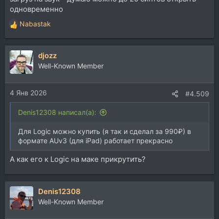
одновременно
Вполне себе звучит джипи, сырые кондовые пилы.
И примеры "нормальные", открытый фильтр, без
Nabastak
Р
щелкающей спайр/серум атаки полу-прикрытых
е
плак-плаков )
а
djozz
к
P/S Сам себе JP пока не ставил, запугали тут. Как он
ц
Well-Known Member
на M1, не жилец ?
и
P/S/S Как ни странно, против демо Adam Szabo
и
Airwave ничего против не имею ввиду, показалось,
4 Янв 2026
:
#4.509
что вполне.
Жаль этот чел с маками не дружит (что там у него,
Denis12308 написал(а):
синтедиты вроде говорили юзает).
Для Logic можно купить (я так и сделал за 990₽) в
формате AUv3 (для iPad) работает прекрасно
А как его к Logic на маке прикрутить?
Denis12308
Well-Known Member