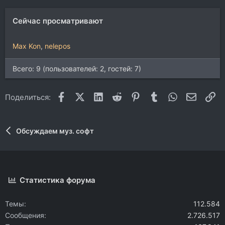
Сейчас просматривают
Max Kon
nelepos
Всего: 9 (пользователей: 2, гостей: 7)
Facebook
X (Twitter)
LinkedIn
Reddit
Pinterest
Tumblr
WhatsApp
Электр
Сс
Поделиться:
Обсуждаем муз. софт
Статистика форума
Темы
112.584
Сообщения
2.726.517