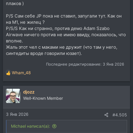
плаков )
P/S Сам себе JP пока не ставил, запугали тут. Как он
на M1, не жилец ?
P/S/S Как ни странно, против демо Adam Szabo
Airwave ничего против не имею ввиду, показалось, что
вполне.
Жаль этот чел с маками не дружит (что там у него,
синтедиты вроде говорили юзает).
Последнее редактирование:
3 Янв 2026
Wham_48
Р
е
а
djozz
к
ц
Well-Known Member
и
и
3 Янв 2026
:
#4.505
Michael написал(а):