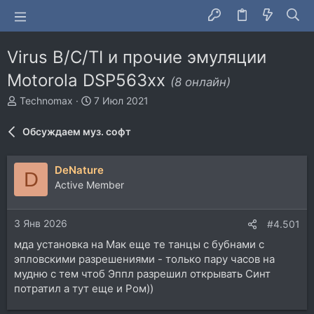
Virus B/C/TI и прочие эмуляции
Motorola DSP563xx
(8 онлайн)
А
Д
Technomax
7 Июл 2021
в
а
т
т
Обсуждаем муз. софт
о
а
р
н
т
а
DeNature
D
е
ч
Active Member
м
а
ы
л
а
3 Янв 2026
#4.501
мда установка на Мак еще те танцы с бубнами с
эпловскими разрешениями - только пару часов на
мудню с тем чтоб Эппл разрешил открывать Синт
потратил а тут еще и Ром))