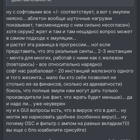
ну с софтовыми все +/- соответствует, а вот с эмулем
неясно... аблетон вообще шуточные нагрузки
показывает, таксменеджер с ним сильно несогласен)
хотя серум2 жрет и там и там нещадно) вопрос может
в самом подходе к эмуляции...
и растет эта разница в прогрессии... но! если
представить, что это реальные синты... 2-3 инстанции
- мечта для многих, работай с ними как с железом
(повторюсь) - все относительно нарядно)
софт нас разбаловал - 20 инстанций железного одного
и того жесинта... мало бы кто себе позволил не
столько из-за финансов, сколько из адекватности)
боюсь, что полные эмули нам могут дать только
производители (не факт, что жрать будет меньше)... да
и надо ли... уже неуверен
ну и к GUI вопросы есть, что в вирусе что в джп... ну
могли же нарисовать удобнее (особенно вирус)... ну
почему OSC и фильтр с ампом на разных вкладках?)))
вы еще с бло юзабилити срисуйте)