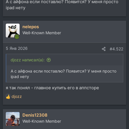
А с айфона если поставлю? Появится? У меня просто
ipad нету
nelepos
Well-Known Member
5 Янв 2026
#4.522
djozz написал(а):
А с айфона если поставлю? Появится? У меня просто
ipad нету
я так понял - главное купить его в аппсторе
djozz
Р
е
а
Denis12308
к
ц
Well-Known Member
и