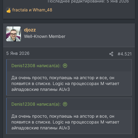
Последнее редактирование:
5 Янв 2026
fractala
и
Wham_48
Р
е
а
djozz
к
ц
Well-Known Member
и
и
5 Янв 2026
:
#4.521
Denis12308 написал(а):
Да очень просто, покупаешь на апстор и все, он
появится в списке. Logic на процессорах М читает
айпадовские плагины AUv3
Denis12308 написал(а):
Да очень просто, покупаешь на апстор и все, он
появится в списке. Logic на процессорах М читает
айпадовские плагины AUv3