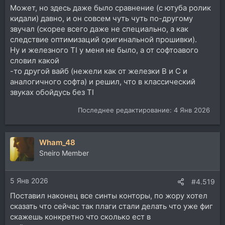
Может, но здесь даже было сравнение (с ютуба ролик
кидали) давно, и он совсем чуть чуть по-другому
звучал (скорее всего даже не специально, а как
следствие оптимизаций оригинальной прошивки).
Ну и железного TI у меня не было, а от софтоавого
словил какой
-то другой вайб (нежели как от железки B и C и
аналогичного софта) и решил, что в классический
звуках обойдусь без TI
Последнее редактирование:
4 Янв 2026
Wham_48
Sneiro Member
5 Янв 2026
#4.519
Поставил наконец все синты конторы, по жору хотел
сказать что сейчас так плаги стали делать что уже фиг
скажешь конкретно что сколько ест в