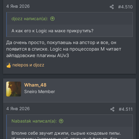
4 Янв 2026
#4.510
djozz написал(а):
А как его к Logic на маке прикрутить?
Да очень просто, покупаешь на апстор и все, он
появится в списке. Logic на процессорах М читает
айпадовские плагины AUv3
nelepos
и
djozz
Р
е
а
Wham_48
к
ц
Sneiro Member
и
и
4 Янв 2026
:
#4.511
Nabastak написал(а):
Вполне себе звучит джипи, сырые кондовые пилы.
И примеры "нормальные", открытый фильтр, без