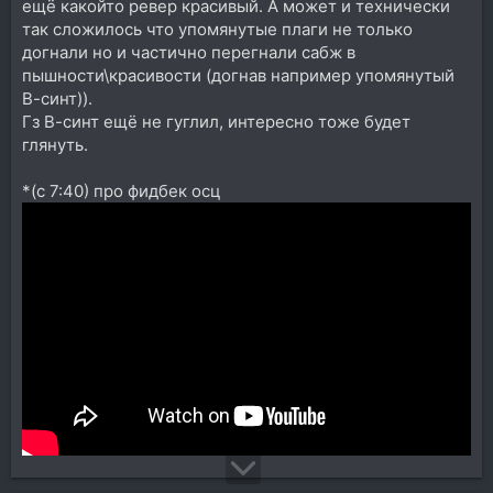
ещё какойто ревер красивый. А может и технически
так сложилось что упомянутые плаги не только
догнали но и частично перегнали сабж в
пышности\красивости (догнав например упомянутый
В-синт)).
Гз В-синт ещё не гуглил, интересно тоже будет
глянуть.
*(с 7:40) про фидбек осц