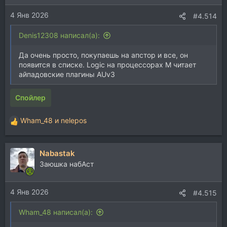
и
4 Янв 2026
:
#4.514
Denis12308 написал(а):
Да очень просто, покупаешь на апстор и все, он
появится в списке. Logic на процессорах М читает
айпадовские плагины AUv3
Спойлер
Wham_48
и
nelepos
Р
е
а
Nabastak
к
ц
Заюшка набАст
и
и
4 Янв 2026
:
#4.515
Wham_48 написал(а):