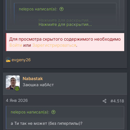
nelepos написал(а):
а можно повторить?
Нажмите для раскрытия...
Нажмите для раскрытия...
CJ NorMix написал(а):
Для просмотра скрытого содержимого необходимо
Войти
или
Зарегистрироваться
.
+++ мона?
Нажмите для раскрытия...
ой, там лавочку прикрыли
evgeny26
Р
е
Для просмотра скрытого содержимого
а
необходимо
Войти
или
Зарегистрироваться
.
Nabastak
к
ц
Заюшка набАст
evgeny26
и
и
4 Янв 2026
:
#4.518
nelepos написал(а):
а Ти так не может (без гиперпилы)?