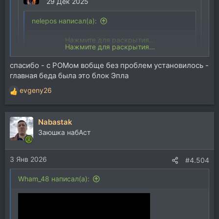
29 Дек 2025
nelepos написал(а):
а можно повторить?
Нажмите для раскрытия...
Нажмите для раскрытия...
CJ NorMix написал(а):
спасибо - с РОМом вобще без проблем установилось -
главная беда была это блок Эпла
+++ мона?
Нажмите для раскрытия...
evgeny26
Р
ой, там лавочку прикрыли
е
а
Для просмотра скрытого содержимого
Nabastak
к
необходимо
Войти
или
Зарегистрироваться
.
ц
Заюшка набАст
и
и
evgeny26
3 Янв 2026
:
#4.504
Wham_48 написал(а):