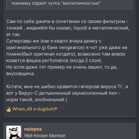
помоему отдают чутка "металличностью"
Сам по себе джипи в сочетании со своим фильтром -
тонкий , жидкий(я бы сказал, liquid) и металлический,
эт так.
Суперсавы же (как я кидпл вчера демку с
оригинального jp банк vengeance) я чот уже даже не
помню(был оригинал когдато), возможно там вовсю
юзается фишка perfomance (когда 2 слоя).
Но если даже тот пример не очень зашел, то да,
вкусовщина.
Кстати, мне не шибко нравится гиперсав вируса TI , а
вот у Вирус-C детьюненный заунисоненный пил -
норм такой, злобненький )
Wham_48
и
dugdum®
Р
е
а
nelepos
к
ц
Well-Known Member