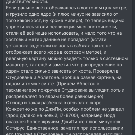
действительности.
Если раньше всё отображалось в хостовом цпу метре,
и грузило одно ядро (и плюс минус не зависило от
того какой хост, ну кроме Рипера), то теперь видимо
упростилась чтоли реализация многопоточности,
стали её всё чаще использовать, и мало того что на
хостовый метер данные не попадают (кстати
установка задержки на ноль в сабжах также не
отображает всего жора в хостовом метре), и
реальную картину можно увидеть только в системном
манагере, так ещё и заметил что распределение по
ядрам стало сильно зависеть от хоста. Проверял в
Студиоване и Аблетоне. Вообще разная картина, на
одном и томже синте. (Причём Аблетон в
таскманагере пожручее Студиована выглядит, хоть и
распределяет по ядрам более равномерно).
Отсюда и такая разбежка в отзывах о жоре.
Конкретно же по ДжиПи, особых проблем не увидел
(проц далеко не новый, i7-8700), например Норд
оказался более жручим. ДжиПи же плюс минус как
Остирус. Единственное, заметил при использовании
его (джипи) в Студиоване, он распределял нагрузку