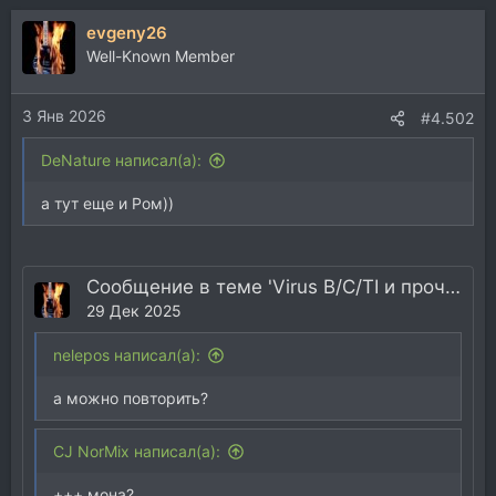
evgeny26
Well-Known Member
3 Янв 2026
#4.502
DeNature написал(а):
а тут еще и Ром))
Сообщение в теме 'Virus B/C/TI и прочие эмуляции Motorola DSP563xx'
29 Дек 2025
nelepos написал(а):
а можно повторить?
CJ NorMix написал(а):
+++ мона?