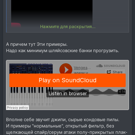
Нажмите для раскрытия...
Чёт смотрю примеры и думается где те самые Оут
А причем тут Эти примеры.
об блюэ и тд трансовый стуфф)) начинает казаться
что к примеру ES2 лоджиковский или Сунрайзер
Надо как минимум шляйсовские банки прогрузить.
(который уже кукиш купишь) больше Джыпи чем сам
Джыпи )). Ну это такой конечно аматорский взгляд,
но просто передаю ощущения )) (Или это не тот
самый синт который главный по суперпилам ?)
Вполне себе звучит джипи, сырые кондовые пилы.
И примеры "нормальные", открытый фильтр, без
щелкающей спайр/серум атаки полу-прикрытых плак-