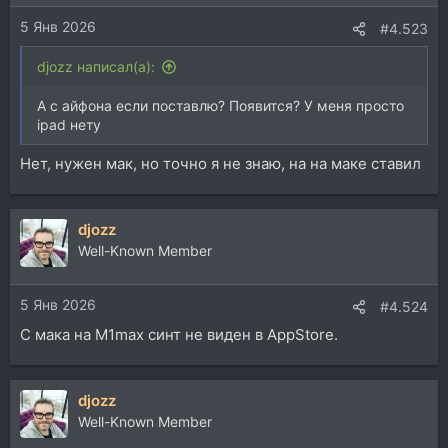
и
5 Янв 2026
:
#4.523
djozz написал(а):
А с айфона если поставлю? Появится? У меня просто
ipad нету
Нет, нужен мак, но точно я не знаю, на на маке ставил
djozz
Well-Known Member
5 Янв 2026
#4.524
С мака на M1max синт не виден в AppStore.
djozz
Well-Known Member