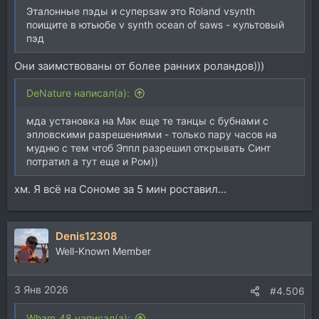
Эталонные пэды и суперsaw это Roland vsynth
поищите в ютьюбе v synth ocean of saws - культовый
пэд
Они заимствованы от более ранних роландов)))
DeNature написал(а):
мда установка на Мак еще те танцы с бубнами с
эпловскими разрешениями - только пару часов на
мудню с тем чтоб Эппл разрешил открывать Синт
потратил а тут еще и Ром))
хм. Я всё на Сономе за 5 мин роставил…
Denis12308
Well-Known Member
3 Янв 2026
#4.506
Wham_48 написал(а):