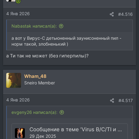
и
и
4 Янв 2026
:
#4.516
Nabastak написал(а):
а вот у Вирус-C детьюненный заунисоненный пил -
норм такой, злобненький )
а Ти так не может (без гиперпилы)?
Wham_48
Sneiro Member
4 Янв 2026
#4.517
evgeny26 написал(а):
Сообщение в теме 'Virus B/C/TI и прочие эмуляции Motorola DSP563xx'
29 Дек 2025