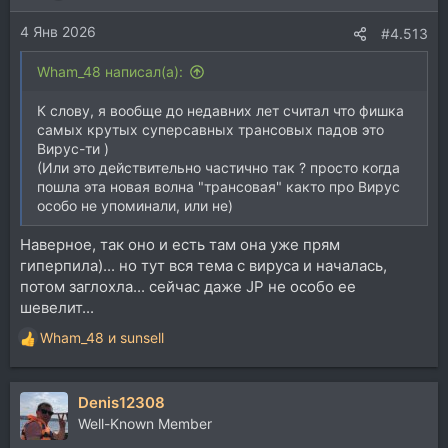
4 Янв 2026
#4.513
Wham_48 написал(а):
К слову, я вообще до недавних лет считал что фишка
самых крутых суперсавных трансовых падов это
Вирус-ти )
(Или это действительно частично так ? просто когда
пошла эта новая волна "трансовая" както про Вирус
особо не упоминали, или не)
Наверное, так оно и есть там она уже прям
гиперпила)... но тут вся тема с вируса и началась,
потом заглохла... сейчас даже JP не особо ее
шевелит...
Wham_48
и
sunsell
Р
е
а
Denis12308
к
ц
Well-Known Member
и