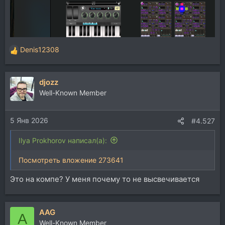
Denis12308
Р
е
а
djozz
к
ц
Well-Known Member
и
и
5 Янв 2026
:
#4.527
Ilya Prokhorov написал(а):
Посмотреть вложение 273641
Это на компе? У меня почему то не высвечивается
AAG
A
Well-Known Member