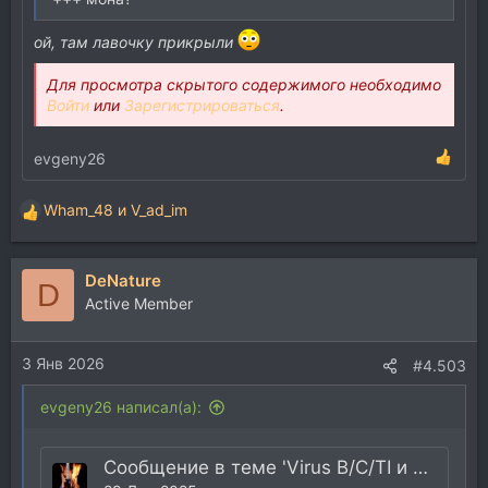
ой, там лавочку прикрыли
Для просмотра скрытого содержимого необходимо
Войти
или
Зарегистрироваться
.
evgeny26
Wham_48
и
V_ad_im
Р
е
а
DeNature
к
D
ц
Active Member
и
и
3 Янв 2026
:
#4.503
evgeny26 написал(а):
Сообщение в теме 'Virus B/C/TI и прочие эмуляции Motorola DSP563xx'