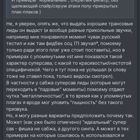
щелкающей спайр/серум атаки полу-прикрытых
плак-плаков )
Не, я уверен, опять же, что выдать хорошие трансовые
лиды он выдаст (и вообще разные прикольные звучки,
например мне понравился момент чувак русский
тестил и как там фидбек осц (?) звучал*, помоему
только ради этого плаг уже стоит поставить), ноо в
примерах с упомянутыми vst мне показался такой
характер суперсава, с какой то красивостью\чистотой
специфичекой. Чего я тут пока не услышал (к слову
тоже не ставил пока, только видосы смотрел).
В частности у сабжа суперсав лиды (которые могут
переходить в "падовые" моменты) помоему отдают
чутка "металличностью", в то время как у упомянутых
плагах я вроде мог уловить "пышность" без такого
призвука.
Но, я могу разные варианты предположить почему так.
Может (как уже было отмечено) "идеальный" супер
сав - фишка не сабжа, а другого синта. А может в тех
примерах на которые ссылаюсь я, использовался и