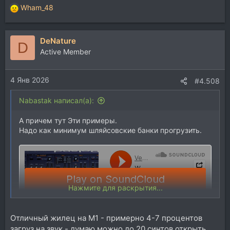
Wham_48
Р
е
а
DeNature
к
D
ц
Active Member
и
и
4 Янв 2026
:
#4.508
Nabastak написал(а):
А причем тут Эти примеры.
Надо как минимум шляйсовские банки прогрузить.
Нажмите для раскрытия...
Отличный жилец на М1 - примерно 4-7 процентов
загруз на звук - думаю можно до 20 синтов открыть