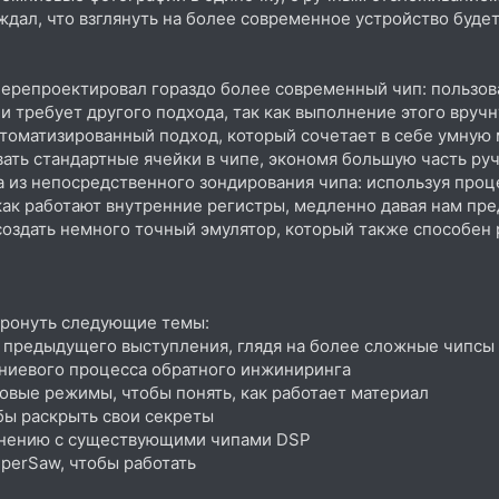
ждал, что взглянуть на более современное устройство буде
я перепроектировал гораздо более современный чип: пользо
чи требует другого подхода, так как выполнение этого вру
томатизированный подход, который сочетает в себе умную
ать стандартные ячейки в чипе, экономя большую часть руч
 из непосредственного зондирования чипа: используя проц
как работают внутренние регистры, медленно давая нам пр
 создать немного точный эмулятор, который также способен
атронуть следующие темы:
го предыдущего выступления, глядя на более сложные чипсы
мниевого процесса обратного инжиниринга
товые режимы, чтобы понять, как работает материал
бы раскрыть свои секреты
авнению с существующими чипами DSP
uperSaw, чтобы работать