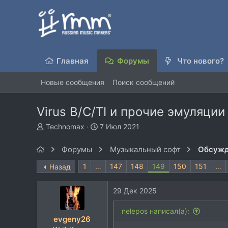
Главная
Форумы
Что нового?
Новые сообщения
Поиск сообщений
Virus B/C/TI и прочие эмуляци
А
Д
Technomax
7 Июл 2021
в
а
т
т
Форумы
Музыкальный софт
Обсужд
о
а
р
н
1
…
147
148
149
150
151
…
Назад
т
а
е
ч
29 Дек 2025
м
а
ы
л
nelepos написал(а):
а
evgeny26