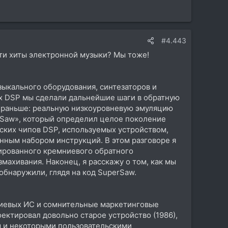
#4.443
эти хиты электронной музыки? Мы тоже!
зыкального оборудования, синтезаторов и
xx DSP мы сделали дальнейшие шаги в обратную
л раньше: реальную низкоуровневую эмуляцию
rSaw», который определил целое поколение
ских чипов DSP, используемых устройством,
нным набором инструкций. В этом разговоре я
зированного кремниевого обратного
махивания. Наконец, я расскажу о том, как мы
 обнаружили, глядя на код SuperSaw.
ниевых ИС и сомнительные маркетинговые
роектировал довольно старое устройство (1986),
м и некоторыми пользовательскими