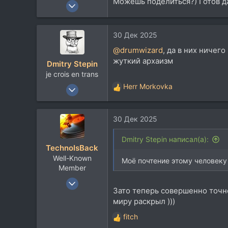
Можешь поделиться?) Готов да
18 Дек 2011
1.485
1.041
30 Дек 2025
113
@drumwizard
, да в них ничег
48
жуткий архаизм
Dmitry Stepin
Санкт-Петербург
je crois en trans
12 Янв 2004
Herr Morkovka
Р
19.218
е
а
14.126
30 Дек 2025
к
113
ц
и
42
Dmitry Stepin написал(а):
TechnoIsBack
и
Москва
Well-Known
:
Моё почтение этому человеку 
t.me
Member
5 Сен 2012
Зато теперь совершенно точно 
3.281
миру раскрыл )))
2.167
fitch
113
Р