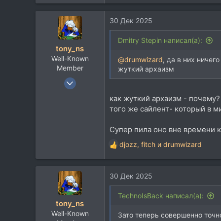
е
а
30 Дек 2025
к
ц
и
Dmitry Stepin написал(а):
tony_ns
и
Well-Known
:
@drumwizard
, да в них ниче
Member
жуткий архаизм
10 Мар 2004
4.381
как жуткий архаизм - почему? 
1.291
того же сайлент- который в м
113
Супер пила оно вне времени к
42
Moscow (Rus)
djozz
,
fitch
и
drumwizard
Р
е
а
30 Дек 2025
к
ц
и
TechnoIsBack написал(а):
tony_ns
и
Well-Known
:
Зато теперь совершенно точно