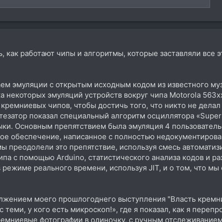
, как работают чипы и алгоритмы, которые заставляли все 
аем эмуляции с открытым исходным кодом из известного му
ка некоторых эмуляций устройств вокруг чипа Motorola 563
кремниевых чипов, чтобы достичь того, что никто не дела
нтезатор показал специальный алгоритм осциллятора «Supe
ыки. Основным препятствием была эмуляция 4 пользователь
ое обеспечение, написанное с полностью недокументирова
мы преодолели это препятствие, используя смесь автомати
па с помощью Arduino, статистического анализа кодов и раз
 режиме реального времени, используя JIT, и о том, что мы
олжением моего прошлогоднего выступления "Власть крем
 теми, у кого есть микроскоп!», где я показал, как я переп
ремниевые фотографии в одиночку, с ручным отслеживание