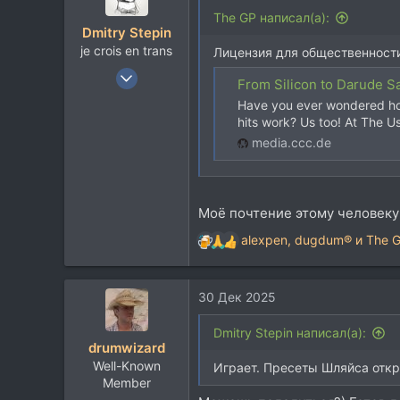
и
The GP написал(а):
Dmitry Stepin
и
je crois en trans
:
Лицензия для общественности
12 Янв 2004
From Silicon to Darude S
19.218
Have you ever wondered how
14.126
hits work? Us too! At The U
113
media.ccc.de
42
Москва
t.me
Моё почтение этому человеку 
alexpen
,
dugdum®
и
The 
Р
е
а
30 Дек 2025
к
ц
и
Dmitry Stepin написал(а):
drumwizard
и
Well-Known
:
Играет. Пресеты Шляйса откр
Member