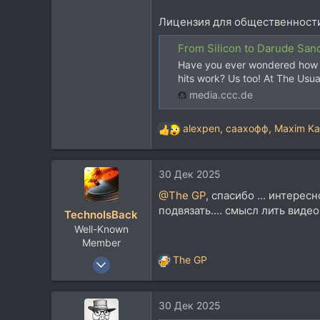
Лицензия для общественности
From Silicon to Darude San
Have you ever wondered how th
hits work? Us too! At The Usua
media.ccc.de
alexpen
,
саахофф
,
Maxim Ka
Р
е
а
30 Дек 2025
к
ц
@The GP
, спасибо ... интере
и
подвязать.... смысл лить виде
TechnoIsBack
и
Well-Known
:
Member
5 Сен 2012
The GP
Р
3.281
е
а
2.167
30 Дек 2025
к
113
ц