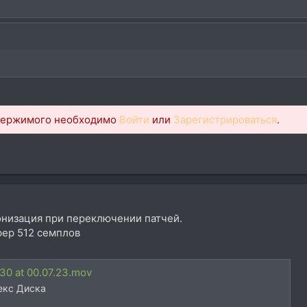
одержимого необходимо
Войти
или
Зарегистрироваться
.
низация при переключении патчей.
уфер 512 семплов
30 at 00.07.23.mov
екс Диска