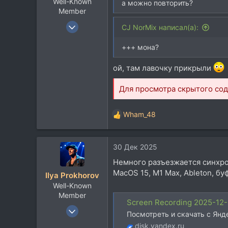
Well-Known
а можно повторить?
Member
9 Мар 2006
CJ NorMix написал(а):
2.409
+++ мона?
3.058
113
ой, там лавочку прикрыли
Для просмотра скрытого с
Wham_48
Р
е
а
30 Дек 2025
к
ц
Немного разъезжается синхро
и
MacOS 15, M1 Max, Ableton, б
Ilya Prokhorov
и
Well-Known
:
Member
Screen Recording 2025-12-
16 Авг 2007
Посмотреть и скачать с Янд
3.822
disk.yandex.ru