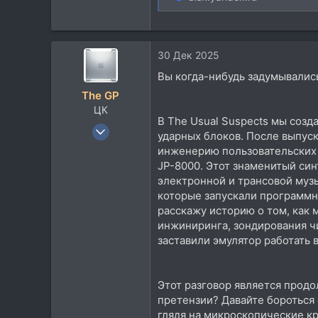
5.537
113
30 Дек 2025
Вы когда-нибудь задумывались
The GP
ЦК
В The Usual Suspects мы созд
8 Окт 2003
ударных блоков. После выпус
4.537
инженерию пользовательских 
4.397
JP-8000. Этот знаменитый си
электронной и трансовой муз
113
которые запускали программн
MALDIVES
расскажу историю о том, как 
Посетить сайт
инжиниринга, зондирования чи
заставили эмулятор работать в
Этот разговор является прод
претензии? Давайте бороться с
глядя на микроскопические к