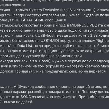
 использовать)
тиля — только System Exclusive (из 116-й страницы), а знач
ogram Change (жертвуя стилевой MIDI-канал… будто не поз
пользует
НЕ КАНАЛЬНЫЕ
сообщения!
(тембра/громкость/панорама и пр.), в MIDI\RECEIVE дать к н
з-за её отключения нельзя было даже подключиться к ямахе 
ды, если прописаны). USB-host
гнездо
даёт компу
2 выходн
может быть только по USB1/MIDI порту, а к стилевым/Right 
вать" из Data List тогда придётся ещё и остальные таблицы 
етров для стиля в регистрационную память не сохранить (о
 партиям даёт чуточку больше возможностей…
ходов (сбивок, в т.ч. Break): нужно в первую долю следующ
 (как в описанном на том форуме примере) конкретную Mai
одолжит «сбиватья», и на предыдущую секцию не вернётся!
лала на MIDI-выход сообщение о смене на родной стиль, но 
нные параметры шлёт, а номера стиля нет! Поэтому для вы
одится этот SONG записать на самой ямахе. При выборе с
I-выход не даёт)!