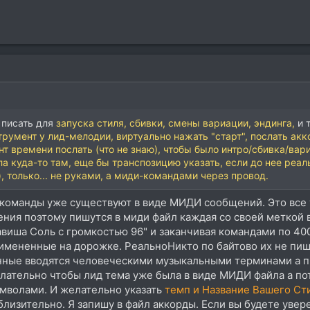
 писать для
запуска стиля, сбивки, смены вариации, эндинга,
и 
трумент у лид-мелодии, виртуально нажать "старт", послать акк
т времени послать (что не знаю), чтобы было интро/сбивка/вар
а куда-то там, еще бы транспозицию указать, если до нее реаль
, только... не руками, а миди-командами через провод.
команды уже существуют в виде МИДИ сообщений. Это все 
ия поэтому пишутся в миди файл каждая со своей меткой вр
виша Соль с громкостью 96" и заканчивая командами по 40
имененные на дорожке. РеальноНикто по байтово их не пиш
нные вводятся человеческими музыкальными терминами а пр
лательно чтобы лид тема уже была в виде МИДИ файла а пот
мволами. И желательно указать
темп и Название Вашего Ст
лизительно. Я запишу в файл аккорды. Если вы будете увере