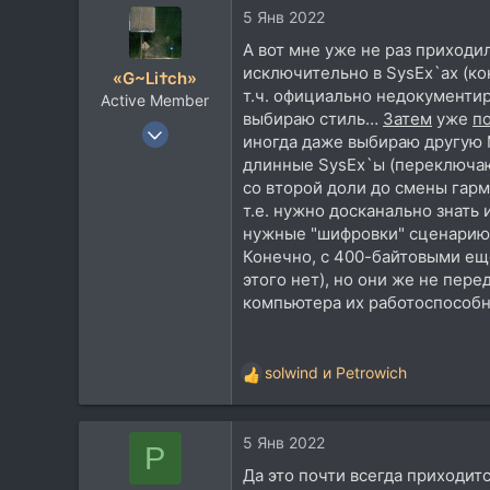
5 Янв 2022
к
ц
А вот мне уже не раз приходи
и
исключительно в SysEx`ах (ко
«G~Li†ch»
и
т.ч. официально недокументир
Active Member
:
выбираю стиль…
Затем
уже
п
6 Ноя 2015
иногда даже выбираю другую
333
длинные SysEx`ы (переключаю
116
со второй доли до смены гарм
т.е. нужно досканально знать 
43
нужные "шифровки" сценарию
Конечно, с 400-байтовыми ещё
этого нет), но они же не пер
компьютера их работоспособн
solwind
и
Petrowich
Р
е
а
5 Янв 2022
к
P
ц
Да это почти всегда приходит
и