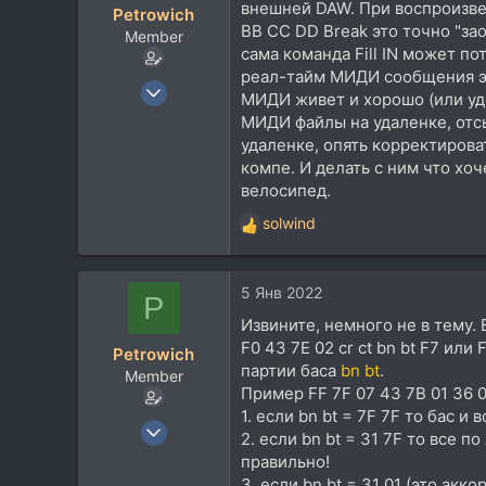
внешней DAW. При воспроизвед
Petrowich
и
BB CC DD Break это точно "за
Member
:
сама команда Fill IN может 
реал-тайм МИДИ сообщения эт
7 Апр 2018
МИДИ живет и хорошо (или удо
96
МИДИ файлы на удаленке, отсыл
29
удаленке, опять корректирова
компе. И делать с ним что хо
18
велосипед.
Киев
solwind
Р
е
а
5 Янв 2022
к
P
ц
Извините, немного не в тему
и
F0 43 7E 02 cr ct bn bt F7 ил
Petrowich
и
партии баса
bn bt
.
Member
:
Пример FF 7F 07 43 7B 01 36 0
1. если bn bt = 7F 7F то бас и
7 Апр 2018
2. если bn bt = 31 7F то все
96
правильно!
29
3. если bn bt = 31 01 (это ак