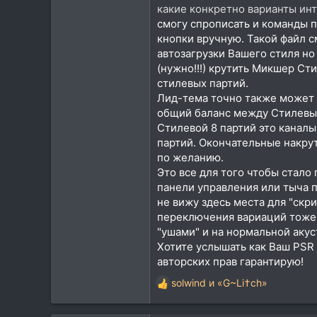
какие конкретно варианты интр
смогу спрописать и команды п
кнопки вручную. Такой файл 
автозагрузки Вашего стиля но
(нужно!!!) крутить Микшер Ст
стилевых партий.
Лид-тема точно также может 
общий баланс между Стилевым
Стилевой 8 партий это каналы
партий. Окончательные накрут
по желанию.
Это все для того чтобы стал
панели управления или тыча п
не вижу здесь места для "скр
переключения вариаций тоже 
"ушами" и на нормальной акус
Хотите услышать как Ваш PSR 
авторских прав гарантирую!
solwind
и
«G~Li†ch»
Р
е
а