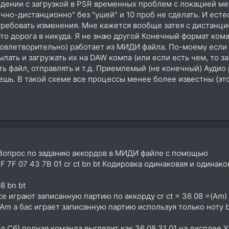
ении с загрузкой в PSR временных проблем с локацией мень
очно-дистанционно" без "ушей" и 10 проб не сделать. И ест
потребовать изменения. Мне кажется вообще затея с дистан
о дорога в никуда. Я не знаю другой Конечный формат ком
влетворительно) работает из МИДИ файла. По-моему если е
ать и загружать их на DAW компа (или если есть чем, то за
ть файл, отправлять и т.д. Приемлемый (не конечный) Аудио
чешь. В такой схеме все процессы менее более известны (это
. Вопрос по заданию аккордов в МИДИ файле с помощью
и FF 7F 07 43 7B 01 cr ct bn bt Кодировка одинаковая и один
8 bn bt
 все играют записанную партию по аккорду cr ct = 36 08 =(Am)
 по Am а бас играет записанную партию используя только нот
корд C6) полная команда выглядит как 36 08 31 01 на дисплее