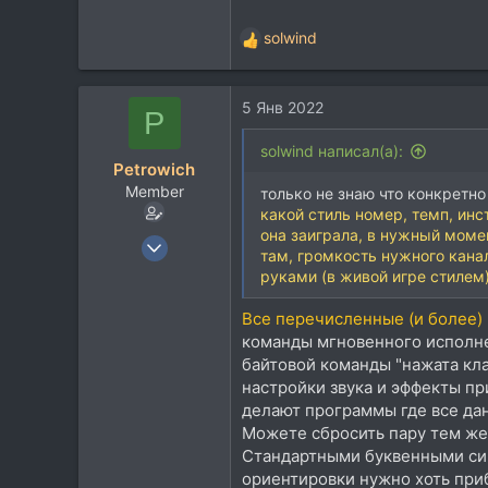
solwind
Р
е
а
5 Янв 2022
к
P
ц
и
solwind написал(а):
Petrowich
и
Member
:
только не знаю что конкретно
какой стиль номер, темп, инс
она заиграла, в нужный момен
7 Апр 2018
там, громкость нужного канал
96
руками (в живой игре стилем)
29
Все перечисленные (и более)
18
команды мгновенного исполнен
Киев
байтовой команды "нажата кла
настройки звука и эффекты пр
делают программы где все да
Можете сбросить пару тем же
Стандартными буквенными си
ориентировки нужно хоть приб