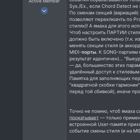
Active Member
Sys./Ex., если Chord Detect не
6 Ноя 2015
По сменам секций (вариаций) с
333
позволяют переклюачть по Pr
116
стилях)! А ямаха для этого ис
Чтоб настроить ПАРТИИ стиля 
43
должно быть включено (т.к. и
менять секции стиля (и аккор
MIDI-
порты
. К SONG-партиям 
результат идентичен)… "Выкури
— да, большинство этих парам
удалённый доступ к стилевым
Памятка для заполняющих пере
"квадратной скобки гармонии"
перед той сбивкой), иначе пр
Точно не помню, чтоб ямаха с
прокатывает
— только применё
встроенной User-памяти прих
событие смены стиля (и на MID