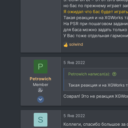
но бас по прежнему играет з
18
Я ожидал что бас будет играть
Киев
Такая реакция и на XGWorks та
На PSR при пошаговом задани
для баса можно задать только 
У Вас тоже отдельная гармони
solwind
Р
е
а
5 Янв 2022
к
P
ц
и
Petrowich написал(а):
Petrowich
и
Member
:
Такая реакция и на XGWorks т
Соврал! Это не реакция XGWor
7 Апр 2018
96
29
5 Янв 2022
S
18
Коллеги, спасибо большое за 
Киев