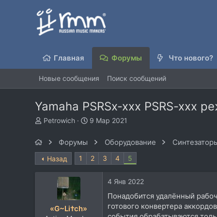
Главная
Форумы
Что нового?
Новые сообщения
Поиск сообщений
Yamaha PSRSx-xxx PSRS-xxx реж
А
Д
Petrowich
9 Мар 2021
в
а
т
т
Форумы
Оборудование
Синтезаторы
о
а
р
н
1
2
3
4
5
Назад
т
а
е
ч
4 Янв 2022
м
а
ы
л
Понадобится удалённый рабочи
а
готового конвертера аккордов 
«G~Li†ch»
события обрабатываются толь