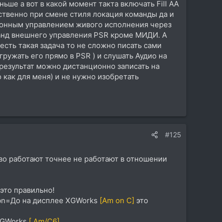
ше а вот в какой момент такта включать Fill AA
ественно при смене стиля локация команды да и
ционным управлением живого исполнения через
анд внешнего управления PSR кроме МИДИ. А
сть такая задача то не сложно писать сами
гружать его прямо в PSR ) и слушать Аудио на
 результат можно дистанционно записать на
 как для меня) и не нужно изобретать
#125
аково работают точнее не работают в отношении
 это правильно!
у bn=До на дисплее XGWorks
[Am on C]
это
 XGWorks
[ Am/C6]