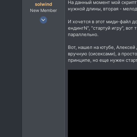
На данный момент мой скрипт 
solwind
нужной длины, вторая - мелод
New Member
22 Ноя 2013
И хочется в этот миди-файл д
6
ендингN", "стартуй игру", вот
1
параллельно.
3
Вот, нашел на ютубе, Алексей
Первоуральск
вручную (сисексами), а прост
принципе, но еще нужен старт/