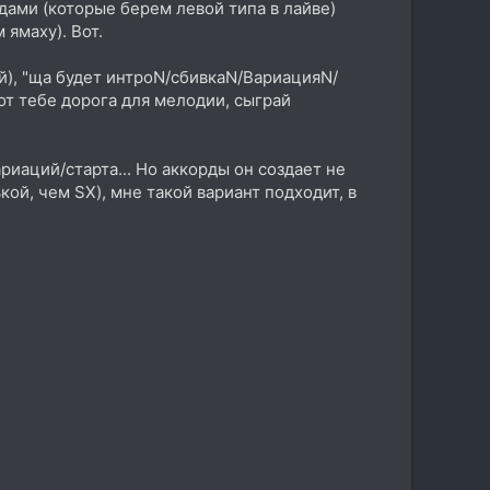
дами (которые берем левой типа в лайве)
ямаху). Вот.
ой), "ща будет интроN/сбивкаN/ВариацияN/
вот тебе дорога для мелодии, сыграй
риаций/старта... Но аккорды он создает не
ой, чем SX), мне такой вариант подходит, в