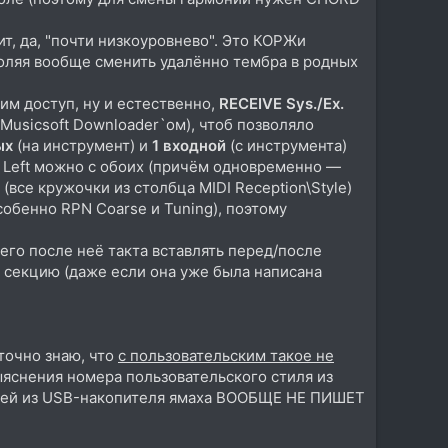
ит, да, "почти низкоуровнево". Это КОРЖи
воляя вообще сменить удалённо тембра в родных
им доступ, ну и естественно,
RECEIVE Sys./Ex.
Musicsoft Downloader`ом), чтоб позволяло
ых
(на инструмент) и
1 входной
(с инструмента)
и Left можно с обоих (причём одновременно —
(все кружочки из столбца MIDI Reception\Style)
собенно RPN Coarse и Tuning), поэтому
его после неё такта вставлять перед/после
n секцию (даже если она уже была написана
точно знаю, что
с пользовательским такое не
яснения номера пользовательского стиля из
тилей из USB-накопителя ямаха ВООБЩЕ НЕ ПИШЕТ