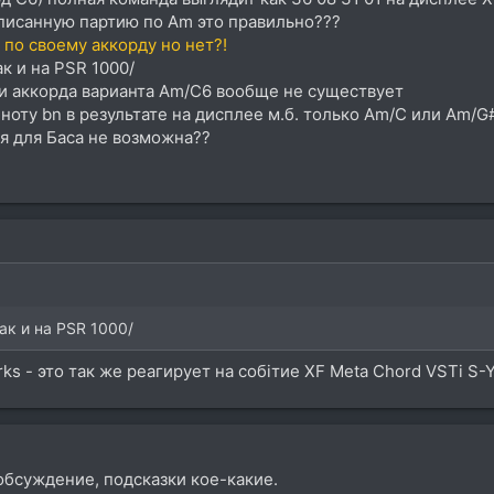
аписанную партию по Am это правильно???
 по своему аккорду но нет?!
к и на PSR 1000/
и аккорда варианта Am/C6 вообще не существует
ноту bn в результате на дисплее м.б. только Am/C или Am/G
я для Баса не возможна??
ак и на PSR 1000/
ks - это так же реагирует на собітие XF Meta Chord VSTi 
обсуждение, подсказки кое-какие.