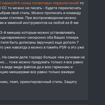
!! нарисуйте схему потактовых переключений
то
l CC то можно не писать - будете переключать
ыбрав свой стиль. Можно прописать и команду
азными стилями. При воспроизведении можно
там и заменой инструментов на любой из 8-ми
 3-й микшер которым можно устанавливать
ь одновременно-синхронно оба Ваших плеера
 стиля быть дописаны (вручную) еще дополн 7
то уже навсегда а можно в память PSR-а это уже
. На самом деле гораздо больше чем ручками на
но.... тоже можно придумать только я все равно
ы в виде миди файлов да и всю гармонию и
акцию микшерами все равно только вживую
онию, темп, ориентировочный стиль. Защиту