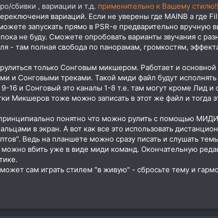
о/сбивки , вариации и т.д.
применительно к Вашему стилю!
ереключения вариаций. Если не уверены где MAINB а где Fil
сможете запускать прямо в PSR-е предварительно вручную в
 пока не буду. Сможете опробовать варианты звучания с р
иля - там полная свобода по панорамам, громкостям, эффек
рулиться только Сонговым микшером. Работает и основной
и и Сонговыми треками. Такой миди файл будут исполнят
 9-16 и Сонговый это каналы 1-8 т.е. там могут кроме Лид и
ки Микшеров тоже можно записать в этот же файл и тогда э
о принципиально понятно что можно рулить с помощью МИДИ
альцами в экран. А вот как все это использовать дистанцион
иптов". Ведь на планшете можно сразу писать и слушать тем
можно вбить уже в виде миди команд. Окончательную ред
тике.
может сам играть стилем "в живую" - сбросьте тему и гарм