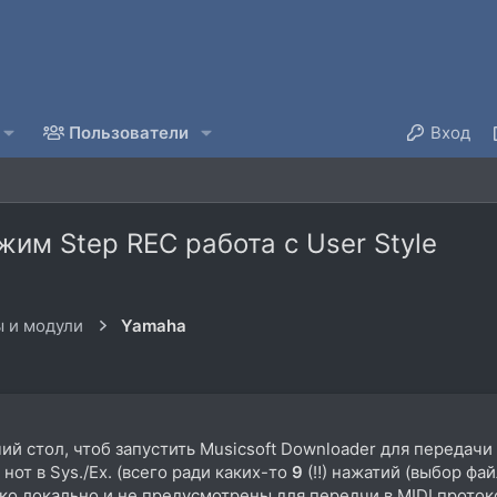
Пользователи
Вход
им Step REC работа с User Style
 и модули
Yamaha
й стол, чтоб запустить Musicsoft Downloader для передачи
нот в Sys./Ex. (всего ради каких-то
9
(‼) нажатий (выбор фай
ко локально и не предусмотрены для передчи в MIDI прото