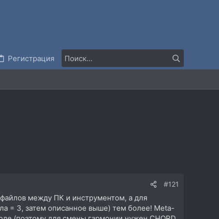
Регистрация
#121
 файлов между ПК и инструментом, а для
ла = 3, затем описанное выше) тем более! Meta-
коле (поэтому для смены гармонии нужен CHORD