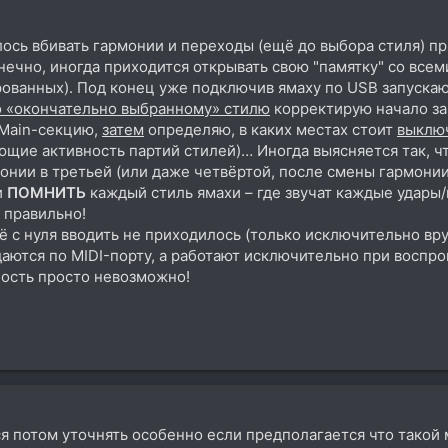
лось вбивать гармонии и переходы (ещё до выбора стиля) пр
нечно, иногда приходится открывать свою "памятку" со вс
ованных). Под конец уже подключив ямаху по USB запускаю 
о «окончательно выбранному» стилю
корректирую начало за
 Main-секцию,
затем
определяю, в каких местах стоит
выключ
щие активность партий стилей)… Иногда выясняется так, ч
онии в третьей (или даже четвёртой, после смены гармони
и
ПОМНИТЬ
каждый стиль ямахи – где звучат каждые удары/
 правильно!
 с нуля вводить не приходилось (только исключительно вру
едаются по MIDI-порту, а работают исключительно при воспр
ость просто невозможно!
ся потом уточнять особенно если предполагается что такой