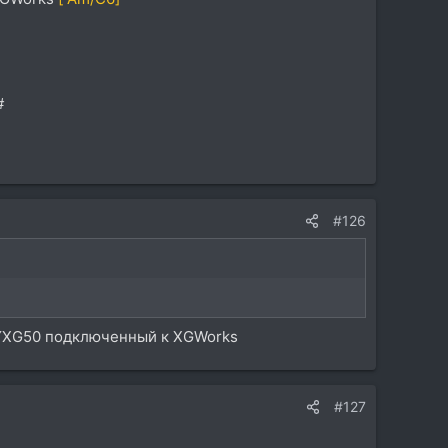
#
#126
S-YXG50 подключенный к XGWorks
#127