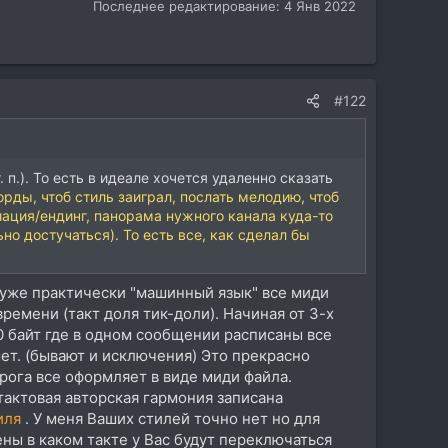
Последнее редактирование:
4 Янв 2022
#122
т. п.). То есть в идеале хочется удаленно сказать
орды, чтоб стиль заиграл, послать мелодию, чтоб
иация/ендинг, панорама нужного канала куда-то
но достучаться). То есть все, как сделал бы
уже практически "машинный язык" все миди
емени (такт доля тик-доли). Начиная от 3-х
0 байт где в одном сообщении расписаны все
ет. (бывают и исключения) Это прекрасно
ога все оформляет в виде миди файла.
актовая авторская гармония записана
иля
. У меня Ваших стилей точно нет но для
ны в каком такте у Вас будут переключаться