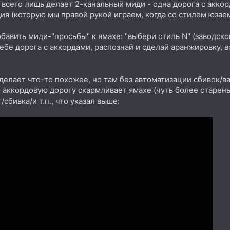
всего лишь делает 2-канальный миди - одна дорога с аккор
ия (которую мы правой рукой играем, когда со стилем юзаем 
обавить миди-"просьбы" к ямахе: "выбери стиль N" (заводск
 тебе дорога с аккордами, распознай и сделай аранжировку, 
 делает что-то похожее, но там без автоматизации сбивок/ва
о аккордовую дорогу скармливает ямахе (чуть более стареньк
сбивка/и т.п., что указал выше: